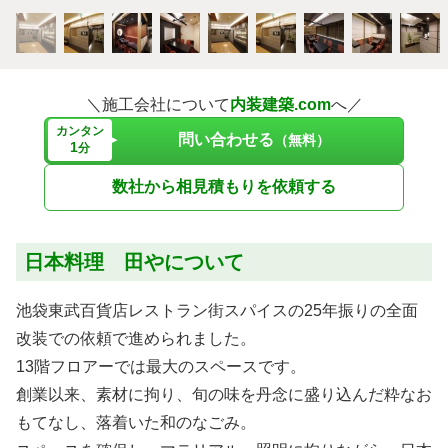
＼施工会社について
内装建築.com
へ／
カンタン
問い合わせる
（無料）
1
分
数社から相見積もりを依頼する
日本料理 田やについて
池袋東武百貨店レストラン街スパイスの25年振りの全面
改装での依頼で進められました。
13階フロアーでは最大のスペースです。
創業以来、素材に拘り、旬の味を丹念に盛り込んだ粋なお
もてなし、落着いた和のなごみ。