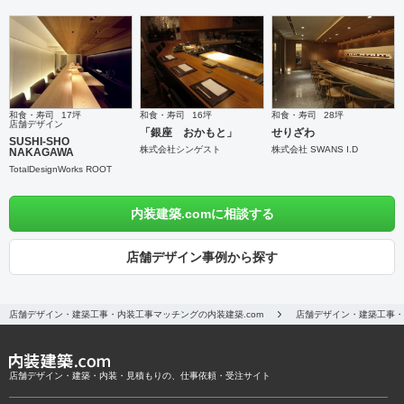
和食・寿司
17坪
和食・寿司
16坪
和食・寿司
28坪
店舗デザイン
「銀座 おかもと」
せりざわ
SUSHI-SHO
株式会社シンゲスト
株式会社 SWANS I.D
NAKAGAWA
TotalDesignWorks ROOT
内装建築.comに相談する
店舗デザイン事例から探す
店舗デザイン・建築工事・内装工事マッチングの内装建築.com
店舗デザイン・建築工事・
店舗デザイン・建築・内装・見積もりの、仕事依頼・受注サイト