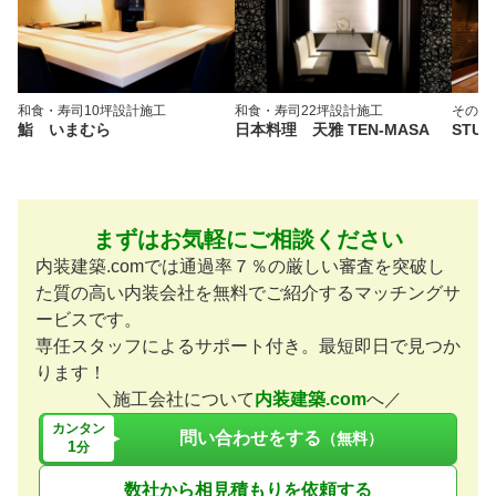
和食・寿司
10坪
設計施工
和食・寿司
22坪
設計施工
その他
鮨 いまむら
日本料理 天雅 TEN-MASA
STUD
まずはお気軽にご相談ください
内装建築.comでは通過率７％の厳しい審査を突破し
た質の高い内装会社を無料でご紹介するマッチングサ
ービスです。
専任スタッフによるサポート付き。最短即日で見つか
ります！
＼施工会社について
内装建築.com
へ／
カンタン
問い合わせをする
（無料）
1
分
数社から相見積もりを依頼する