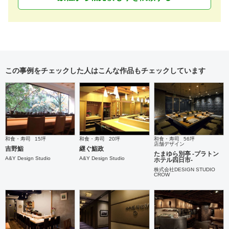
この事例をチェックした人はこんな作品もチェックしています
和食・寿司
15坪
和食・寿司
20坪
和食・寿司
56坪
店舗デザイン
吉野鮨
継ぐ鮨政
たまゆら別亭 -プラトン
A&Y Design Studio
A&Y Design Studio
ホテル四日市-
株式会社DESIGN STUDIO
CROW