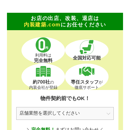
お店の出店、改装、退店は
内装建築.com
にお任せください
利用料は
全国対応可能
完全無料
約700社
専任スタッフ
の
が
内装会社が登録
徹底サポート
物件契約前でもOK！
＼
完全無料！
まずはお問い合わせ／