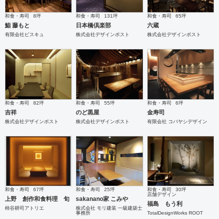
和食・寿司
8坪
和食・寿司
131坪
和食・寿司
65坪
鮨 藤もと
日本橋倶楽部
六蔵
有限会社ビスキュ
株式会社デザインポスト
株式会社デザインポスト
和食・寿司
82坪
和食・寿司
55坪
和食・寿司
6坪
吉祥
のど黒屋
金寿司
株式会社デザインポスト
株式会社デザインポスト
有限会社 コバヤシデザイン
和食・寿司
67坪
和食・寿司
25坪
和食・寿司
30坪
店舗デザイン
上野 創作和食料理 旬
sakanano家 こみや
福島 もう利
柿谷耕司アトリエ
株式会社 モリ建装 一級建築士
事務所
TotalDesignWorks ROOT