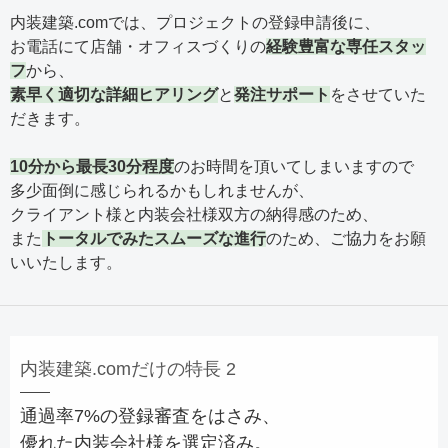
内装建築.comでは、プロジェクトの登録申請後に、
お電話にて店舗・オフィスづくりの
経験豊富な専任スタッ
フ
から、
素早く適切な詳細ヒアリング
と
発注サポート
をさせていた
だきます。
10分から最長30分程度
のお時間を頂いてしまいますので
多少面倒に感じられるかもしれませんが、
クライアント様と内装会社様双方の納得感のため、
また
トータルでみたスムーズな進行
のため、ご協力をお願
いいたします。
内装建築.comだけの特長 2
通過率7%の登録審査をはさみ、
優れた内装会社様を選定済み。