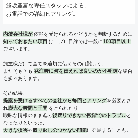
経験豊富な専任スタッフによる、
お電話での詳細ヒアリング。
内装会社様が
依頼を受けられるかどうかを判断するために
知っておきたい項目
は、プロ目線では一般に
100項目以上
ございます。
施主様だけで全てを適切に伝えるのは難しく、
またそもそも
発注時に何を伝えれば良いのか不明瞭
な場合
も多々あります。
その結果、
提案を受けるすべての会社から毎回ヒアリング
を必要とさ
れ
膨大な時間と手間
をとられたり、
曖昧な情報のまま進み
後戻りできない段階でのトラブル
と
なったりといった、
大きな損害
や
取り返しのつかない問題
に発展することも。