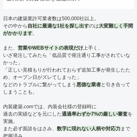
日本の建築業許可業者数は500,000社以上。
その中から
自社に最適な1社を探し出す
のは
大変難しく手間
がかかります
。
また、
営業やWEBサイトの表現だけ
上手く、
いざ発注してみたら「低品質で発注通り工事がされていな
かった」
「正しい見積もりが行われておらず追加工事が発生したた
め、オープン日がズレてしまった」
などのトラブルに繋がってしまう
悪徳な業者
と引き合って
しまうことも。
内装建築.comでは、内装会社様の登録時に
過去の実績などを元にした
通過率わずか7%の厳しい審査
を
実施。
また必ず面談をはさみ、
数字に現れない人柄や対応力
まで
把握済み。