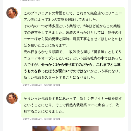
このプロジェクトの背景として、これまで銀座店ではリニュー
アル等によって3つの業態を経験してきました。
その内の一つが博多屋という業態で、5年ほど前からこの業態
での運営をしてきました。改装のきっかけとしては、物件のオ
ーナー様から契約更新と同時に耐震工事をさせてほしいとのお
話を頂いたことにあります。
売れ行きもかなり順調で、「改装後も同じ『博多屋』としてリ
ニューアルオープンしたいね」という話も社内の中ではあった
のですが、
せっかく1から作り直すのだから、これまでとは違
うものを作ったほうが面白いでのでは
ないかという事になり、
新しい挑戦をスタートすることになりました。
依頼主 / KUURAKU GROUP 廣濱様
そういった挑戦をするにあたって、新しくデザイナー様を探す
ということになり、そこで偶然内装建築.comに出会って、依
頼することになりました。
依頼主 / KUURAKU GROUP 廣濱様