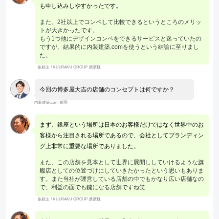
も申し込みしやすかったです。
また、2社以上でコンペして比較できるというところのメリッ
トが大きかったです。
もう1つ他にデザインコンペをできるサービスと迷っていたの
ですが、結果的に内装建築.comを使うという結論に至りまし
た。
依頼主 / KUURAKU GROUP 廣濱様
今回の博多屋大吉の店舗のコンセプトは何ですか？
内装建築.com 前岡
まず、銀座という場所は日本のお客様だけではなく世界中のお
客様から注目される場所であるので、会社としてブランディン
グ上非常に重要な場所でありました。
また、この店舗を見本として世界に展開ししていけるような旗
艦店としての位置づけにしていきたかったという思いもありま
す。また当社が運営している店舗の中でもかなり広い店舗なの
で、利益の面でも鍵になる店舗ですね笑
依頼主 / KUURAKU GROUP 廣濱様