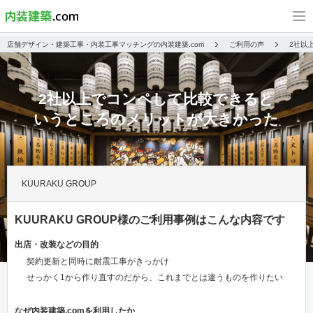
店舗デザイン・建築工事・内装工事マッチングの内装建築.com
ご利用の声
2社以
2社以上でコンペして比較できると
いうところのメリットが大きかった
KUURAKU GROUP
KUURAKU GROUP様のご利用事例はこんな内容です
出店・改装などの目的
契約更新と同時に耐震工事がきっかけ
せっかく1から作り直すのだから、これまでとは違うものを作りたい
なぜ内装建築.comを利用したか