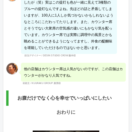
したが（笑）実はこの提灯も色が一緒に見えて3種類の
ブルーの提灯なんですよね。先ほどの話と矛盾してしま
いますが、100人に1人しか気づかないかもしれないよう
なところにこだわってたりします。また、カウンター席
とそうでない大衆席の空気感の違いにもかなり気を配っ
ています。カウンター席では実際に調理中の風景とかも
眺めることができるようになってますし、外食の醍醐味
を堪能していただけるのではないかと思います。
担当デザイナー / DESIN STUDIO CROW 藤本様
他の店舗はカウンター席は人気がないのですが、この店舗はカ
ウンターがかなり人気ですね。
依頼主 / KUURAKU GROUP 廣濱様
お腹だけでなく心を幸せでいっぱいにしたい
おわりに