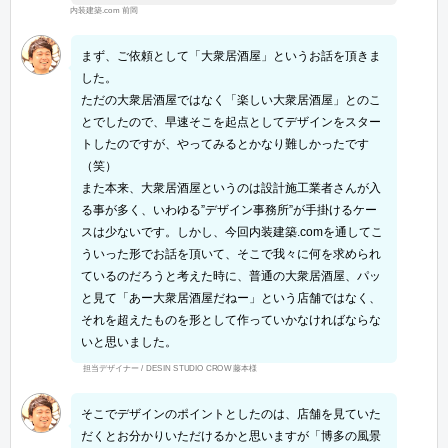
内装建築.com 前岡
まず、ご依頼として「大衆居酒屋」というお話を頂きま
した。
ただの大衆居酒屋ではなく「楽しい大衆居酒屋」とのこ
とでしたので、早速そこを起点としてデザインをスター
トしたのですが、やってみるとかなり難しかったです
（笑）
また本来、大衆居酒屋というのは設計施工業者さんが入
る事が多く、いわゆる”デザイン事務所”が手掛けるケー
スは少ないです。しかし、今回内装建築.comを通してこ
ういった形でお話を頂いて、そこで我々に何を求められ
ているのだろうと考えた時に、普通の大衆居酒屋、パッ
と見て「あー大衆居酒屋だねー」という店舗ではなく、
それを超えたものを形として作っていかなければならな
いと思いました。
担当デザイナー / DESIN STUDIO CROW 藤本様
そこでデザインのポイントとしたのは、店舗を見ていた
だくとお分かりいただけるかと思いますが「博多の風景