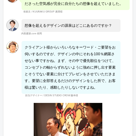
ださった空気感が完全に自分たちの想像を超えていました。
依頼主 / KUURAKU GROUP 廣濱様
想像を超えるデザインの源泉はどこにあるのですか？
内装建築.com 前岡
クライアント様からいろいろなキーワード・ご要望をお
伺いするのですが、デザインの中にそれを100％網羅さ
せない事ですかね。まず、その中で優先順位をつけて、
コンセプトの軸からずれないように強めに押し出す要素
とそうでない要素に分けてプレゼンをさせていただきま
す。要望に全部答えるだけのデザインをした所で、お客
様は驚いたり、感動したりしないですよね。
担当デザイナー / DESIN STUDIO CROW 藤本様