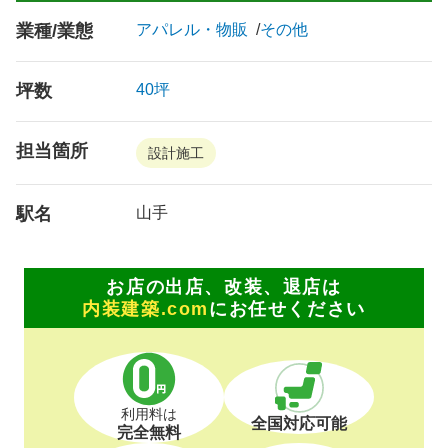
業種/業態
アパレル・物販
その他
坪数
40坪
担当箇所
設計施工
駅名
山手
お店の出店、改装、退店は
内装建築.com
にお任せください
利用料は
全国対応可能
完全無料