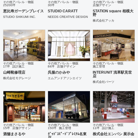
その他アパレル・物販
その他アパレル・物販
その他アパレル・物販
25200坪
30坪
店舗デザイン
恵比寿ガーデンプレイス
STUDIO CARATT
STATION square 相模大
野
STUDIO SHIKUMI INC.
NEEDS CREATIVE DESIGN
株式会社アッカ
その他アパレル・物販
その他アパレル・物販
その他アパレル・物販
17坪
設計施工
84坪
店舗デザイン
施工管理
山崎靴修理店
呉服のかみや
INTERUNIT 浅草駅見世
店
株式会社モデレージ
エムアンドアソシエイツ
株式会社パーツ
その他アパレル・物販
その他アパレル・物販
その他アパレル・物販
15坪
店舗デザイン
150坪
施工管理
11坪
設計施工
酒舗まさるや
ｸﾞｯﾄﾞｽﾋﾟｰﾄﾞﾌﾟﾚﾐｱﾑ名東
株式会社エンパシ 展示会
店