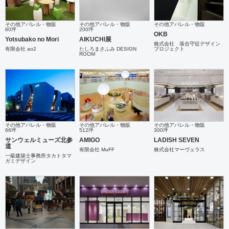
その他アパレル・物販
その他アパレル・物販
その他アパレル・物販
60坪
200坪
OKB
Yotsubako no Mori
AIKUCHI展
株式会社 落合守征デザイン
有限会社 ao2
たしろまさふみ DESIGN
プロジェクト
ROOM
その他アパレル・物販
その他アパレル・物販
その他アパレル・物販
66坪
512坪
300坪
サンウェルミューズ北参
AMIGO
LADISH SEVEN
道
有限会社 MuFF
株式会社マーヴェラス
一級建築士事務所タカトタマ
ガミデザイン