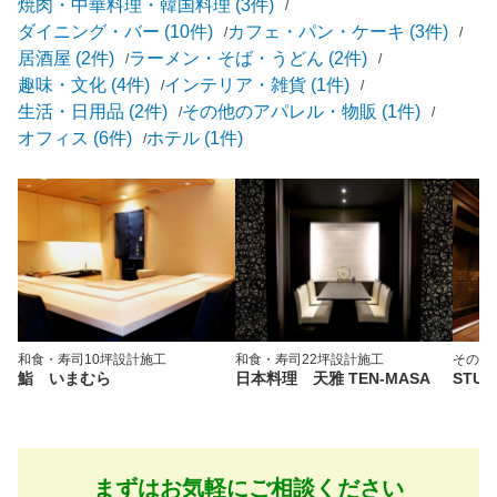
焼肉・中華料理・韓国料理 (3件)
ダイニング・バー (10件)
カフェ・パン・ケーキ (3件)
居酒屋 (2件)
ラーメン・そば・うどん (2件)
趣味・文化 (4件)
インテリア・雑貨 (1件)
生活・日用品 (2件)
その他のアパレル・物販 (1件)
オフィス (6件)
ホテル (1件)
和食・寿司
10坪
設計施工
和食・寿司
22坪
設計施工
その他
鮨 いまむら
日本料理 天雅 TEN-MASA
STUD
まずはお気軽にご相談ください