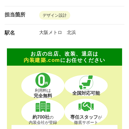
担当箇所
デザイン設計
駅名
大阪メトロ 北浜
お店の出店、改装、退店は
内装建築.com
にお任せください
利用料は
全国対応可能
完全無料
約700社
専任スタッフ
の
が
内装会社が登録
徹底サポート