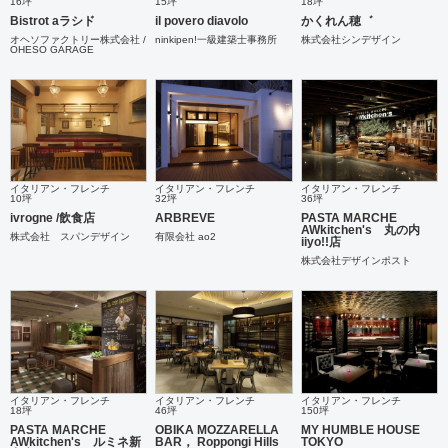
16坪
15坪
18坪
Bistrot aラシド
il povero diavolo
かくれん穂゛
オヘソファクトリー株式会社 /
ninkipen!一級建築士事務所
株式会社シンデザイン
OHESO GARAGE
イタリアン・フレンチ
イタリアン・フレンチ
イタリアン・フレンチ
10坪
32坪
36坪
ivrogne /飲食店
ARBREVE
PASTA MARCHE
AWkitchen's 丸の内
株式会社 スパンデザイン
有限会社 ao2
iiyo!!店
株式会社デザインポスト
イタリアン・フレンチ
イタリアン・フレンチ
イタリアン・フレンチ
18坪
46坪
150坪
PASTA MARCHE
OBIKA MOZZARELLA
MY HUMBLE HOUSE
AWkitchen's ルミネ新
BAR， Roppongi Hills
TOKYO