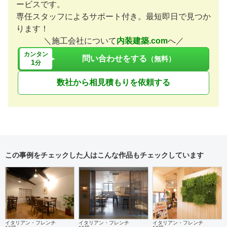
ービスです。
専任スタッフによるサポート付き。最短即日で見つか
ります！
＼施工会社について
内装建築.com
へ／
カンタン
問い合わせをする
（無料）
1
分
数社から相見積もりを依頼する
この事例をチェックした人はこんな作品もチェックしています
イタリアン・フレンチ
イタリアン・フレンチ
イタリアン・フレンチ