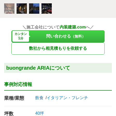
＼施工会社について
内装建築.com
へ／
カンタン
問い合わせる
（無料）
1
分
数社から相見積もりを依頼する
buongrande ARIAについて
事例対応情報
業種/業態
飲食
イタリアン・フレンチ
坪数
40坪