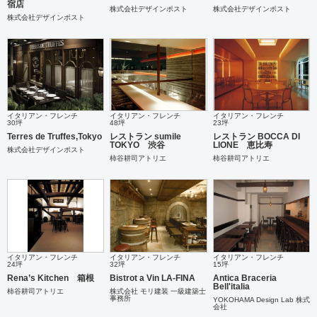
宿店
株式会社デザインポスト
株式会社デザインポスト
株式会社デザインポスト
イタリアン・フレンチ
イタリアン・フレンチ
イタリアン・フレンチ
30坪
48坪
23坪
Terres de Truffes,Tokyo
レストラン sumile
レストラン BOCCA DI
TOKYO 渋谷
LIONE 恵比寿
株式会社デザインポスト
柿谷耕司アトリエ
柿谷耕司アトリエ
イタリアン・フレンチ
イタリアン・フレンチ
イタリアン・フレンチ
24坪
32坪
15坪
Rena’s Kitchen 箱根
Bistrot a Vin LA‐FINA
Antica Braceria
Bell'italia
柿谷耕司アトリエ
株式会社 モリ建装 一級建築士
事務所
YOKOHAMA Design Lab 株式
会社