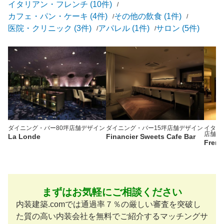
イタリアン・フレンチ (10件)
カフェ・パン・ケーキ (4件)
その他の飲食 (1件)
医院・クリニック (3件)
アパレル (1件)
サロン (5件)
ダイニング・バー
80坪
店舗デザイン
ダイニング・バー
15坪
店舗デザイン
イタリ
店舗デ
La Londe
Financier Sweets Cafe Bar
Frenc
まずはお気軽にご相談ください
内装建築.comでは通過率７％の厳しい審査を突破し
た質の高い内装会社を無料でご紹介するマッチングサ