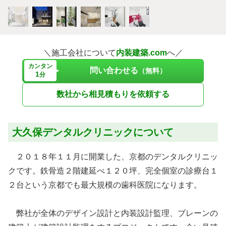
＼施工会社について
内装建築.com
へ／
カンタン
問い合わせる
（無料）
1
分
数社から相見積もりを依頼する
大久保デンタルクリニックについて
２０１８年１１月に開業した、京都のデンタルクリニッ
クです。鉄骨造２階建延べ１２０坪、完全個室の診療台１
２台という京都でも最大規模の歯科医院になります。
弊社が全体のデザイン設計と内装設計監理、ブレーンの