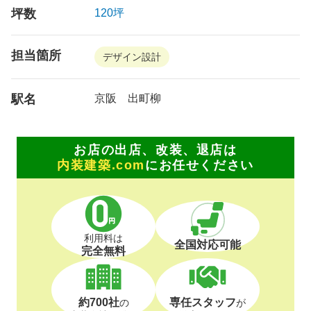
坪数
120坪
担当箇所
デザイン設計
駅名
京阪 出町柳
お店の出店、改装、退店は
内装建築.com
にお任せください
利用料は
全国対応可能
完全無料
約700社
専任スタッフ
の
が