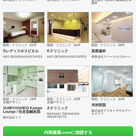
務所
医院・クリニック
82坪
医院・クリニック
93坪
医院・クリニック
36坪
Gレディスホスピタル
Kクリニック
高梨歯科
H2O DESIGN ASSOCIATES
H2O DESIGN ASSOCIATES
有限会社スペースカウボーイ
医院・クリニック
18坪
医院・クリニック
35坪
医院・クリニック
30坪
店舗デザイン
店舗デザイン
河村医院
SUMIYOSHIDO Kampo
Aクリニック
株式会社アラキ＋ササキアー
Lounge / 住吉堂鍼灸院
MASAAKI TAKAHASHI
キテクツ
ARCHITECTS
株式会社イド
内装建築.comに相談する