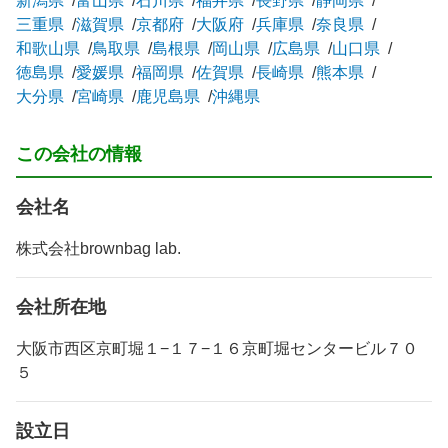
新潟県
富山県
石川県
福井県
長野県
静岡県
三重県
滋賀県
京都府
大阪府
兵庫県
奈良県
和歌山県
鳥取県
島根県
岡山県
広島県
山口県
徳島県
愛媛県
福岡県
佐賀県
長崎県
熊本県
大分県
宮崎県
鹿児島県
沖縄県
この会社の情報
会社名
株式会社brownbag lab.
会社所在地
大阪市西区京町堀１−１７−１６京町堀センタービル７０
５
設立日