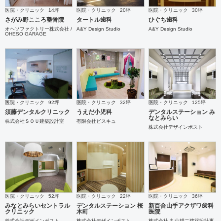
医院・クリニック
14坪
医院・クリニック
20坪
医院・クリニック
30坪
さがみ野こころ整骨院
タートル歯科
ひぐち歯科
オヘソファクトリー株式会社 /
A&Y Design Studio
A&Y Design Studio
OHESO GARAGE
医院・クリニック
92坪
医院・クリニック
32坪
医院・クリニック
125坪
須藤デンタルクリニック
うえだ小児科
デンタルステーション み
なとみらい
株式会社ＳＯＵ建築設計室
有限会社ビスキュ
株式会社デザインポスト
医院・クリニック
52坪
医院・クリニック
22坪
医院・クリニック
36坪
みなとみらいセントラル
デンタルステーション 桜
新百合山手アクザワ歯科
クリニック
木町
医院
株式会社デザインポスト
株式会社デザインポスト
株式会社 丸山耕二建築設計事