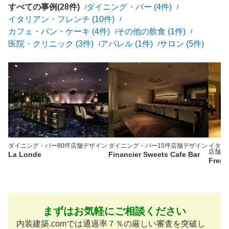
すべての事例(28件)
ダイニング・バー (4件)
イタリアン・フレンチ (10件)
カフェ・パン・ケーキ (4件)
その他の飲食 (1件)
医院・クリニック (3件)
アパレル (1件)
サロン (5件)
ダイニング・バー
80坪
店舗デザイン
ダイニング・バー
15坪
店舗デザイン
イタリ
店舗デ
La Londe
Financier Sweets Cafe Bar
Frenc
まずはお気軽にご相談ください
内装建築.comでは通過率７％の厳しい審査を突破し