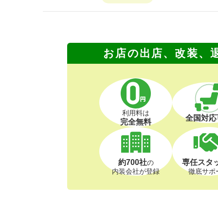
お店の出店、改装、
利用料は
全国対応
完全無料
約700社
専任スタ
の
内装会社が登録
徹底サポ