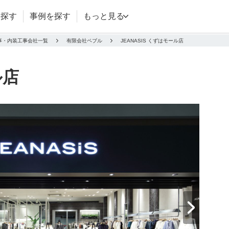
を探す
事例を探す
もっと見る
事・内装工事会社一覧
有限会社ペブル
JEANASIS くずはモール店
ル店