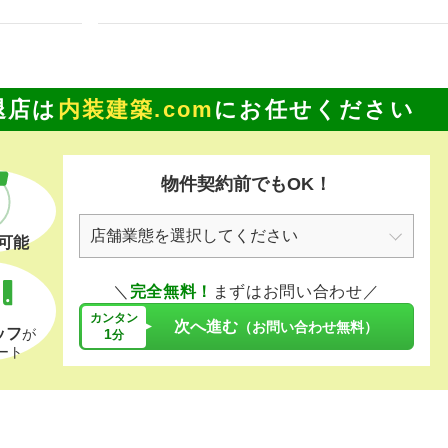
退店は
内装建築.com
にお任せください
物件契約前でもOK！
可能
＼
完全無料！
まずはお問い合わせ／
カンタン
次へ進む
（お問い合わせ無料）
ッフ
1
が
分
ート