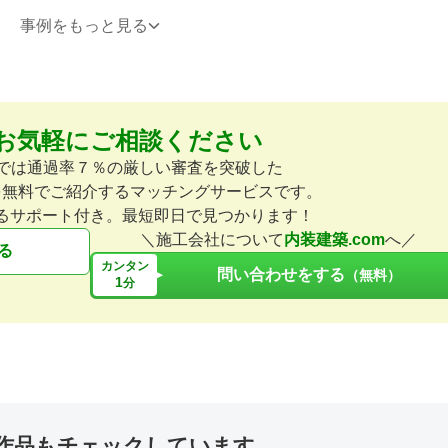
事例をもっと見る
お気軽にご相談ください
アパレル
40坪
店舗デザイン
アパレル
店舗デザイン
ENCHAINEMENT UNI & point
Accentual 344
omでは通過率７％の厳しい審査を突破した
a
de mignon
を無料でご紹介するマッチングサービスです。
るサポート付き。最短即日で見つかります！
＼施工会社について
内装建築.com
へ／
る
カンタン
問い合わせをする
（無料）
1
分
カフェ・パン・ケーキ
15坪
インテリア・雑貨
10坪
店舗デ
店舗デザイン
STRUT espectacle(s)
PEBBLE Exhibition
作品もチェックしています