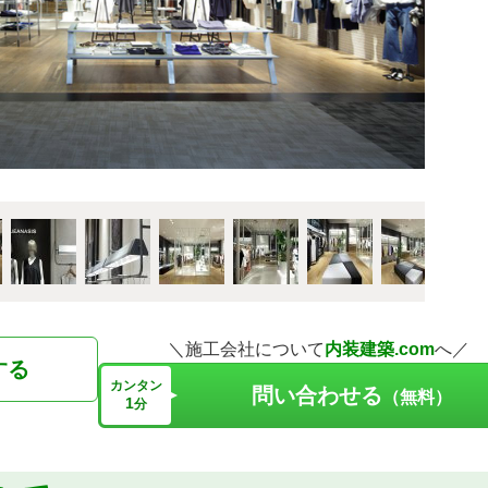
＼施工会社について
内装建築.com
へ／
する
カンタン
問い合わせる
（無料）
1
分