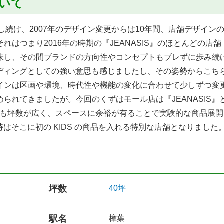
ついて
設計し続け、2007年のデザイン変更からは10年間、店舗デザイン
はつまり2016年の時期の『JEANASIS』のほとんどの店舗（
味し、その間ブランドの方向性やコンセプトもブレずに歩み続
ランディングとしての強い意思も感じましたし、その姿勢からこち
インは区画や環境、時代性や機能の変化に合わせて少しずつ変
られてきましたが。今回のくずはモール店は『JEANASIS』
りも坪数が広く、スペースに余裕が有ることで実験的な商品展開
はそこに初の KIDS の商品を入れる特別な店舗となりました
坪数
40坪
駅名
樟葉