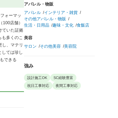
アパレル・物販
アパレル
インテリア・雑貨
のフォーマッ
その他アパレル・物販
100店舗）
生活・日用品
趣味・文化
食飯店
けていた証拠
らも多くのこ
美容
更し、マテリ
サロン
その他美容
美容院
としては珍し
もできる
強み
。
設計施工OK
SC経験豊富
祝日工事対応
夜間工事対応