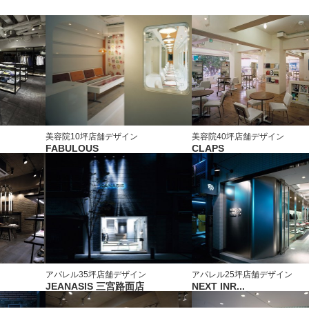
美容院
10坪
店舗デザイン
美容院
40坪
店舗デザイン
FABULOUS
CLAPS
アパレル
35坪
店舗デザイン
アパレル
25坪
店舗デザイン
JEANASIS 三宮路面店
NEXT INR...