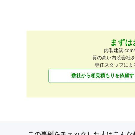
まずは
アパレル
15坪
店舗デザイン
イタリアン・フレンチ
11坪
店舗デザイン
Lak'Lak
内装建築.c
farina bianca .pizzeri
質の高い内装会社
専任スタッフによ
数社から相見積もりを依頼す
美容院
30坪
店舗デザイン
アパレル
25坪
店舗デザイン
hair salon Kette
HARE 渋谷店
この事例をチェックした人はこんな