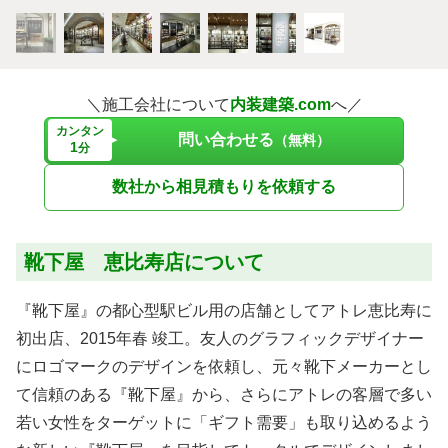
＼施工会社について
内装建築.com
へ／
カンタン
問い合わせる
（無料）
1
分
数社から相見積もりを依頼する
靴下屋 恵比寿店について
『靴下屋』の都心型駅ビル用の店舗としてアトレ恵比寿に
初出店、2015年春 竣工。友人のグラフィックデザイナー
にロゴマークのデザインを依頼し、元々靴下メーカーとし
て信頼のある『靴下屋』から、さらにアトレの客層で多い
若い女性をターゲットに「ギフト需要」も取り込めるよう