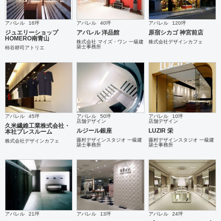
アパレル
16坪
アパレル
40坪
アパレル
120坪
ジュエリーショップ
アパレル 洋品館
原宿シカゴ 神宮前店
HOMERO南青山
株式会社 マイズ・ワン 一級建
株式会社デザインカフェ
築士事務所
柿谷耕司アトリエ
アパレル
45坪
アパレル
50坪
アパレル
10坪
店舗デザイン
店舗デザイン
久米繊維工業株式会社・
ルジール銀座
LUZIR 栄
本社プレスルーム
藤村デザインスタジオ 一級建
藤村デザインスタジオ 一級建
株式会社デザインカフェ
築士事務所
築士事務所
アパレル
21坪
アパレル
13坪
アパレル
24坪