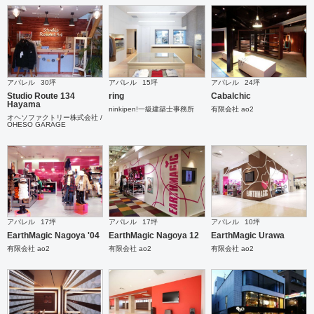
アパレル
30坪
アパレル
15坪
アパレル
24坪
Studio Route 134
ring
Cabalchic
Hayama
ninkipen!一級建築士事務所
有限会社 ao2
オヘソファクトリー株式会社 /
OHESO GARAGE
アパレル
17坪
アパレル
17坪
アパレル
10坪
EarthMagic Nagoya '04
EarthMagic Nagoya 12
EarthMagic Urawa
有限会社 ao2
有限会社 ao2
有限会社 ao2