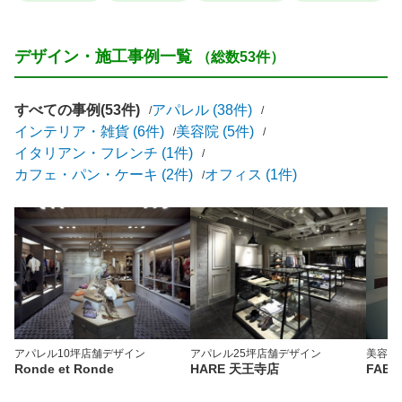
デザイン・施工事例一覧
（総数53件）
すべての事例(53件)
アパレル (38件)
インテリア・雑貨 (6件)
美容院 (5件)
イタリアン・フレンチ (1件)
カフェ・パン・ケーキ (2件)
オフィス (1件)
アパレル
10坪
店舗デザイン
アパレル
25坪
店舗デザイン
美容院
Ronde et Ronde
HARE 天王寺店
FABU