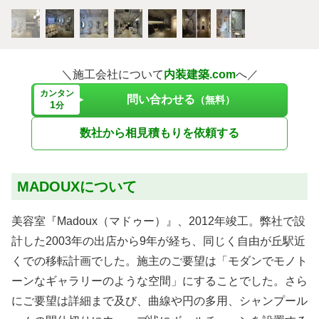
＼施工会社について
内装建築.com
へ／
カンタン
問い合わせる
（無料）
1
分
数社から相見積もりを依頼する
MADOUXについて
美容室『Madoux（マドゥー）』、2012年竣工。弊社で設
計した2003年の出店から9年が経ち、同じく自由が丘駅近
くでの移転計画でした。施主のご要望は「モダンでモノト
ーンなギャラリーのような空間」にすることでした。さら
にご要望は詳細まで及び、曲線や円の多用、シャンプール