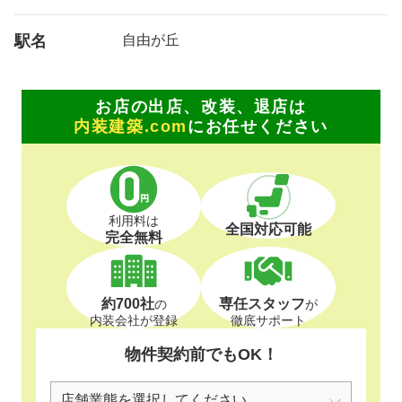
駅名
自由が丘
お店の出店、改装、退店は
内装建築.com
にお任せください
利用料は
全国対応可能
完全無料
約700社
専任スタッフ
の
が
内装会社が登録
徹底サポート
物件契約前でもOK！