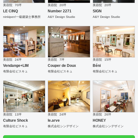
美容院
70坪
美容院
20坪
美容院
20坪
LE CINQ
Number 2271
SIGN
ninkipen!一級建築士事務所
A&Y Design Studio
A&Y Design Studio
美容院
24坪
美容院
7坪
美容院
15坪
Vendange+LIM
Couper de Doux
Béni
有限会社ビスキュ
有限会社ビスキュ
有限会社ビスキュ
美容院
13坪
美容院
24坪
美容院
26坪
Culture Shock
le.arve
HONEY
有限会社ビスキュ
株式会社シンデザイン
株式会社シンデザイン