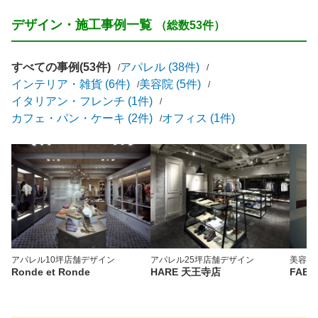
デザイン・施工事例一覧
（総数53件）
すべての事例(53件)
アパレル (38件)
インテリア・雑貨 (6件)
美容院 (5件)
イタリアン・フレンチ (1件)
カフェ・パン・ケーキ (2件)
オフィス (1件)
アパレル
10坪
店舗デザイン
アパレル
25坪
店舗デザイン
美容院
Ronde et Ronde
HARE 天王寺店
FABU