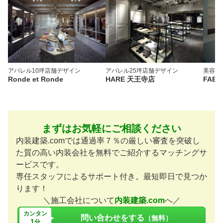
アパレル
10坪
店舗デザイン
アパレル
25坪
店舗デザイン
美容院
Ronde et Ronde
HARE 天王寺店
FABU
まずはお気軽にご相談ください
内装建築.comでは通過率７％の厳しい審査を突破し
た質の高い内装会社を無料でご紹介するマッチングサ
ービスです。
専任スタッフによるサポート付き。最短即日で見つか
ります！
＼施工会社について
内装建築.com
へ／
カンタン
問い合わせをする
（無料）
1
分