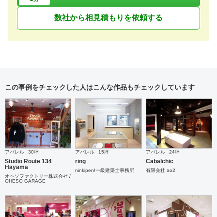
数社から相見積もりを依頼する
この事例をチェックした人はこんな作品もチェックしています
アパレル
30坪
アパレル
15坪
アパレル
24坪
Studio Route 134
ring
Cabalchic
Hayama
ninkipen!一級建築士事務所
有限会社 ao2
オヘソファクトリー株式会社 /
OHESO GARAGE