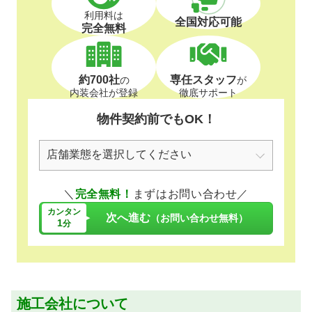
利用料は
全国対応可能
完全無料
約700社
専任スタッフ
の
が
内装会社が登録
徹底サポート
物件契約前でもOK！
＼
完全無料！
まずはお問い合わせ／
カンタン
次へ進む
（お問い合わせ無料）
1
分
施工会社について