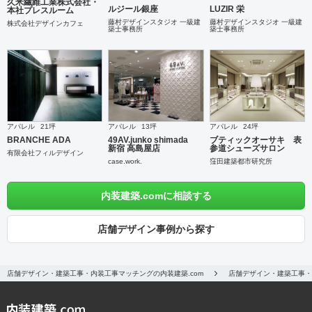
久米繊維工業株式会社・
ルジール銀座
LUZIR 栄
本社プレスルーム
藤村デザインスタジオ 一級建
藤村デザインスタジオ 一級建
株式会社デザインカフェ
築士事務所
築士事務所
アパレル
21坪
アパレル
13坪
アパレル
24坪
BRANCHE ADA
49AV.junko shimada
ブティックオーサキ 表
新宿 高島屋店
参道シューズサロン
有限会社フィルデザイン
case.work.
窪田建築都市研究所
内装建築.comに相談する
店舗デザイン事例から探す
店舗デザイン・建築工事・内装工事マッチングの内装建築.com
店舗デザイン・建築工事・