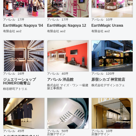
アパレル
17坪
アパレル
17坪
アパレル
10坪
EarthMagic Nagoya '04
EarthMagic Nagoya 12
EarthMagic Urawa
有限会社 ao2
有限会社 ao2
有限会社 ao2
アパレル
16坪
アパレル
40坪
アパレル
120坪
ジュエリーショップ
アパレル 洋品館
原宿シカゴ 神宮前店
HOMERO南青山
株式会社 マイズ・ワン 一級建
株式会社デザインカフェ
築士事務所
柿谷耕司アトリエ
アパレル
45坪
アパレル
50坪
アパレル
10坪
店舗デザイン
店舗デザイン