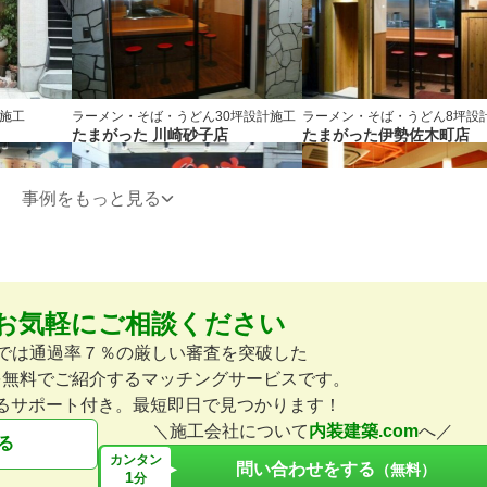
施工
ラーメン・そば・うどん
30坪
設計施工
ラーメン・そば・うどん
8坪
設
たまがった 川崎砂子店
たまがった伊勢佐木町店
事例をもっと見る
お気軽にご相談ください
計施工
ラーメン・そば・うどん
6坪
設計施工
和食・寿司
14坪
設計施工
ゑびす
庭つ鶏
omでは通過率７％の厳しい審査を突破した
を無料でご紹介するマッチングサービスです。
るサポート付き。最短即日で見つかります！
＼施工会社について
内装建築.com
へ／
る
カンタン
問い合わせをする
（無料）
1
分