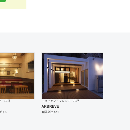
工
工
チ
10坪
イタリアン・フレンチ
32坪
ARBREVE
ザイン
有限会社 ao2