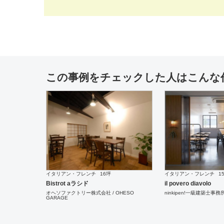
ダイニング・バー
17坪
設計施工
ダイニング・バー
8坪
設計
HOGSHEAD
COAST
この事例をチェックした人はこんな
ダイニング・バー
18坪
設計施工
イタリアン・フレンチ
16坪
Lush Life
osteria PREGO
イタリアン・フレンチ
16坪
イタリアン・フレンチ
1
Bistrot aラシド
il povero diavolo
オヘソファクトリー株式会社 / OHESO
ninkipen!一級建築士事務
GARAGE