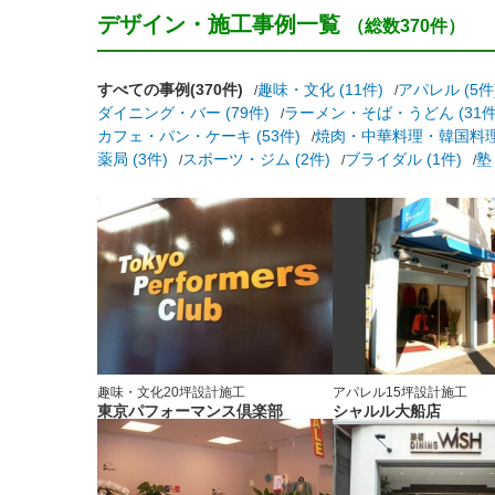
デザイン・施工事例一覧
（総数370件）
すべての事例(370件)
趣味・文化 (11件)
アパレル (5件
ダイニング・バー (79件)
ラーメン・そば・うどん (31件
カフェ・パン・ケーキ (53件)
焼肉・中華料理・韓国料理 
薬局 (3件)
スポーツ・ジム (2件)
ブライダル (1件)
塾
趣味・文化
20坪
設計施工
アパレル
15坪
設計施工
東京パフォーマンス倶楽部
シャルル大船店