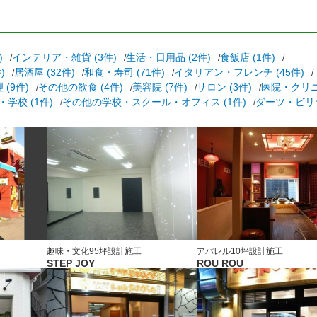
)
インテリア・雑貨 (3件)
生活・日用品 (2件)
食飯店 (1件)
)
居酒屋 (32件)
和食・寿司 (71件)
イタリアン・フレンチ (45件)
(9件)
その他の飲食 (4件)
美容院 (7件)
サロン (3件)
医院・クリニ
・学校 (1件)
その他の学校・スクール・オフィス (1件)
ダーツ・ビリヤ
趣味・文化
95坪
設計施工
アパレル
10坪
設計施工
STEP JOY
ROU ROU