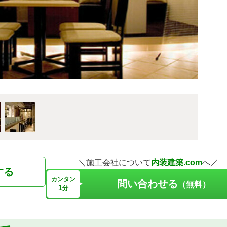
＼施工会社について
内装建築.com
へ／
する
カンタン
問い合わせる
（無料）
1
分