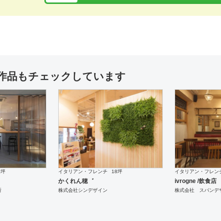
施工
居酒屋
10坪
設計施工
ダイニング・バー
10坪
設計施
はあと
File Road
作品もチェックしています
設計施工
ダイニング・バー
15坪
設計施工
ダイニング・バー
15坪
設計施
藤沢 Bistro ハンバーグ
STORM'S Bar
5坪
イタリアン・フレンチ
18坪
イタリアン・フレン
かくれん穂゛
ivrogne /飲食店
所
株式会社シンデザイン
株式会社 スパンデ