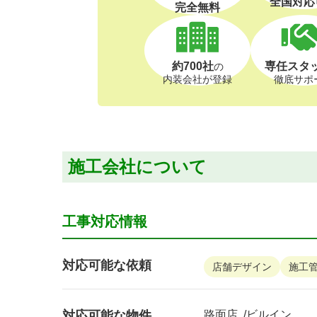
全国対応
完全無料
約700社
専任スタ
の
内装会社が登録
徹底サポ
施工会社について
工事対応情報
対応可能な依頼
店舗デザイン
施工
対応可能な物件
路面店
ビルイン