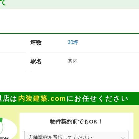
いて
坪数
30坪
駅名
関内
退店は
内装建築.com
にお任せください
物件契約前でもOK！