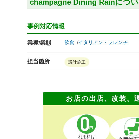
champagne Dining Rainにつ
事例対応情報
業種/業態
飲食
イタリアン・フレンチ
担当箇所
設計施工
お店の出店、改装、
利用料は