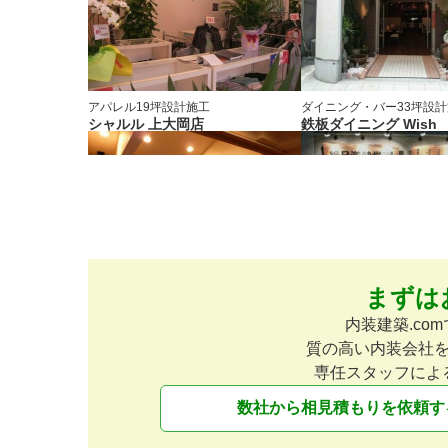
アパレル
19坪
設計施工
ダイニング・バー
33坪
設計
シャルル 上大岡店
鉄板ダイニング Wish
まずは
居酒屋
14坪
設計施工
ラーメン・そば・うどん
設
漁師料理 蛤覚
やんつき亭
内装建築.c
質の高い内装会社
専任スタッフによ
数社から相見積もりを依頼す