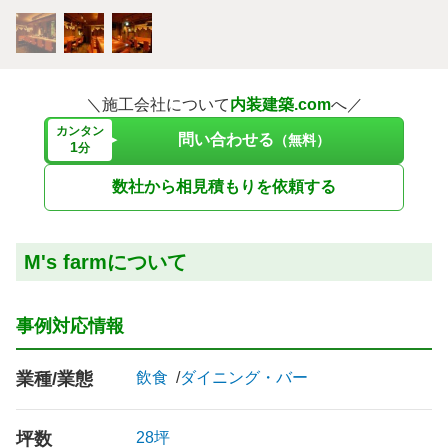
＼施工会社について
内装建築.com
へ／
カンタン
問い合わせる
（無料）
1
分
数社から相見積もりを依頼する
M's farmについて
事例対応情報
業種/業態
飲食
ダイニング・バー
坪数
28坪