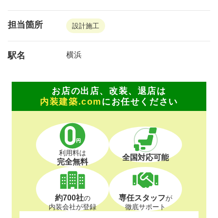
担当箇所
設計施工
駅名
横浜
お店の出店、改装、退店は
内装建築.com
にお任せください
利用料は
全国対応可能
完全無料
約700社
専任スタッフ
の
が
内装会社が登録
徹底サポート