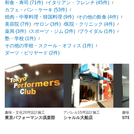
和食・寿司 (71件)
イタリアン・フレンチ (45件)
カフェ・パン・ケーキ (53件)
焼肉・中華料理・韓国料理 (9件)
その他の飲食 (4件)
美容院 (7件)
サロン (3件)
医院・クリニック (4件)
薬局 (3件)
スポーツ・ジム (2件)
ブライダル (1件)
塾・学校 (1件)
その他の学校・スクール・オフィス (1件)
ダーツ・ビリヤード (2件)
趣味・文化
20坪
設計施工
アパレル
15坪
設計施工
趣味・
東京パフォーマンス倶楽部
シャルル大船店
STEP