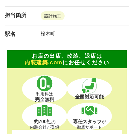
担当箇所
設計施工
駅名
桜木町
お店の出店、改装、退店は
内装建築.com
にお任せください
利用料は
全国対応可能
完全無料
約700社
専任スタッフ
の
が
内装会社が登録
徹底サポート