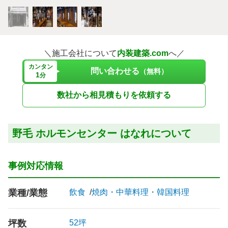
＼施工会社について
内装建築.com
へ／
カンタン
問い合わせる
（無料）
1
分
数社から相見積もりを依頼する
野毛 ホルモンセンター はなれについて
事例対応情報
業種/業態
飲食
焼肉・中華料理・韓国料理
坪数
52坪