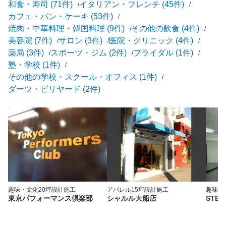
和食・寿司 (71件)
イタリアン・フレンチ (45件)
カフェ・パン・ケーキ (53件)
焼肉・中華料理・韓国料理 (9件)
その他の飲食 (4件)
美容院 (7件)
サロン (3件)
医院・クリニック (4件)
薬局 (3件)
スポーツ・ジム (2件)
ブライダル (1件)
塾・学校 (1件)
その他の学校・スクール・オフィス (1件)
ダーツ・ビリヤード (2件)
趣味・文化
20坪
設計施工
アパレル
15坪
設計施工
趣味・
東京パフォーマンス倶楽部
シャルル大船店
STEP