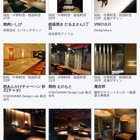
焼肉・中華料理・韓国料理
焼肉・中華料理・韓国料理
焼肉・中華料理・韓国料理
47坪
29坪
22坪
店舗デザイン
焼肉いしび
鉄板焼き だるまさん1丁
VINCULO
目
有限会社 コバヤシデザイン
Designista-s
柿谷耕司アトリエ
焼肉・中華料理・韓国料理
焼肉・中華料理・韓国料理
焼肉・中華料理・韓国料理
20坪
21坪
50坪
店舗デザイン
肉あんかけチャーハン 炒
焼肉 えのもと
庵吉祥
王(チャオ)
YOKOHAMA Design Lab 株式
藤村デザインスタジオ 一級建
会社
築士事務所
YOKOHAMA Design Lab 株式
会社