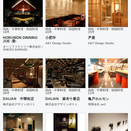
焼肉・中華料理・韓国料理
焼肉・中華料理・韓国料理
焼肉・中華料理・韓国料理
19坪
40坪
25坪
HORUMON DINNING
小肥羊
尹屋
JOE -乗-
A&Y Design Studio
A&Y Design Studio
オヘソファクトリー株式会社 /
OHESO GARAGE
焼肉・中華料理・韓国料理
焼肉・中華料理・韓国料理
焼肉・中華料理・韓国料理
36坪
24坪
21坪
DALIAN 中華街店
DALIAN 麻布十番店
亀戸ホルモン
株式会社デザインポスト
株式会社デザインポスト
有限会社 ao2