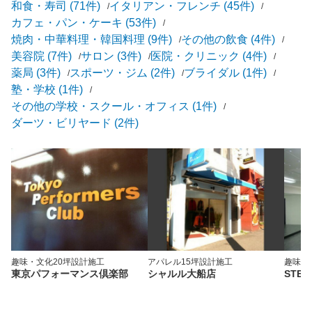
和食・寿司 (71件)
イタリアン・フレンチ (45件)
カフェ・パン・ケーキ (53件)
焼肉・中華料理・韓国料理 (9件)
その他の飲食 (4件)
美容院 (7件)
サロン (3件)
医院・クリニック (4件)
薬局 (3件)
スポーツ・ジム (2件)
ブライダル (1件)
塾・学校 (1件)
その他の学校・スクール・オフィス (1件)
ダーツ・ビリヤード (2件)
趣味・文化
20坪
設計施工
アパレル
15坪
設計施工
趣味・
東京パフォーマンス倶楽部
シャルル大船店
STEP