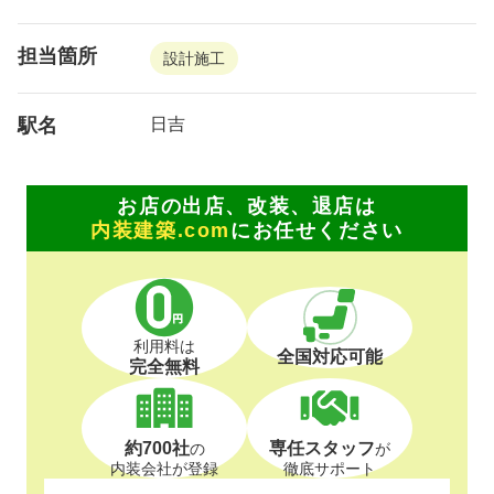
担当箇所
設計施工
駅名
日吉
お店の出店、改装、退店は
内装建築.com
にお任せください
利用料は
全国対応可能
完全無料
約700社
専任スタッフ
の
が
内装会社が登録
徹底サポート