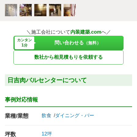
＼施工会社について
内装建築.com
へ／
カンタン
問い合わせる
（無料）
1
分
数社から相見積もりを依頼する
日吉肉バルセンターについて
事例対応情報
業種/業態
飲食
ダイニング・バー
坪数
12坪