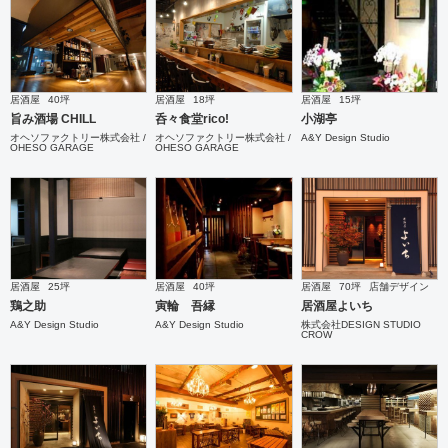
居酒屋
40坪
居酒屋
18坪
居酒屋
15坪
旨み酒場 CHILL
呑々食堂rico!
小湖亭
オヘソファクトリー株式会社 /
オヘソファクトリー株式会社 /
A&Y Design Studio
OHESO GARAGE
OHESO GARAGE
居酒屋
25坪
居酒屋
40坪
居酒屋
70坪
店舗デザイン
鶏之助
寅輪 吾縁
居酒屋よいち
A&Y Design Studio
A&Y Design Studio
株式会社DESIGN STUDIO
CROW