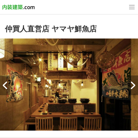
仲買人直営店 ヤマヤ鮮魚店