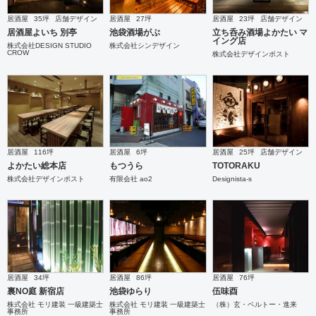
居酒屋
35坪
店舗デザイン
居酒屋
27坪
居酒屋
23坪
店舗デザイン
居酒屋よいち 別亭
池袋酒場がぶ
立ち呑み酒場よかたい マ
イング店
株式会社DESIGN STUDIO
株式会社シンデザイン
CROW
株式会社デザインポスト
居酒屋
116坪
居酒屋
6坪
居酒屋
25坪
店舗デザイン
よかたい総本店
もつうら
TOTORAKU
株式会社デザインポスト
有限会社 ao2
Designista-s
居酒屋
34坪
居酒屋
86坪
居酒屋
76坪
裏NO庭 新宿店
池袋ゆらり
伍味酉
株式会社 モリ建装 一級建築士
株式会社 モリ建装 一級建築士
（株）玄・ベルトー・進来
事務所
事務所