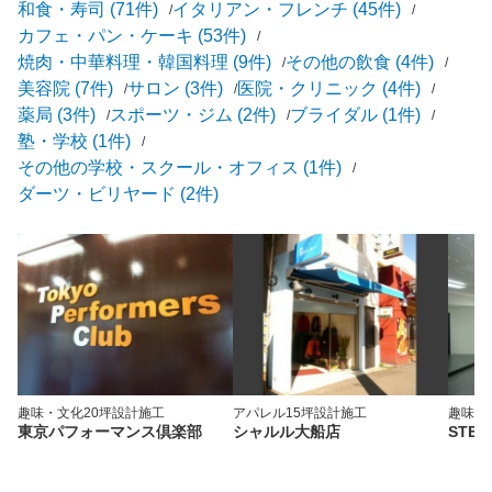
和食・寿司 (71件)
イタリアン・フレンチ (45件)
カフェ・パン・ケーキ (53件)
焼肉・中華料理・韓国料理 (9件)
その他の飲食 (4件)
美容院 (7件)
サロン (3件)
医院・クリニック (4件)
薬局 (3件)
スポーツ・ジム (2件)
ブライダル (1件)
塾・学校 (1件)
その他の学校・スクール・オフィス (1件)
ダーツ・ビリヤード (2件)
趣味・文化
20坪
設計施工
アパレル
15坪
設計施工
趣味・
東京パフォーマンス倶楽部
シャルル大船店
STEP