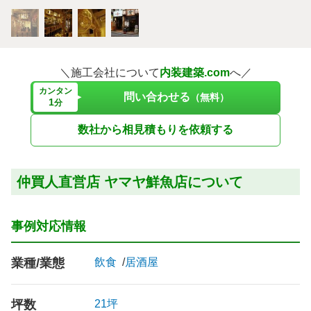
＼施工会社について
内装建築.com
へ／
カンタン
問い合わせる
（無料）
1
分
数社から相見積もりを依頼する
仲買人直営店 ヤマヤ鮮魚店について
事例対応情報
業種/業態
飲食
居酒屋
坪数
21坪