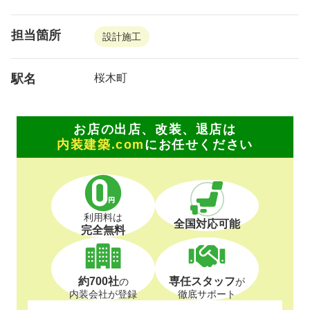
担当箇所
設計施工
駅名
桜木町
お店の出店、改装、退店は
内装建築.com
にお任せください
利用料は
全国対応可能
完全無料
約700社
専任スタッフ
の
が
内装会社が登録
徹底サポート