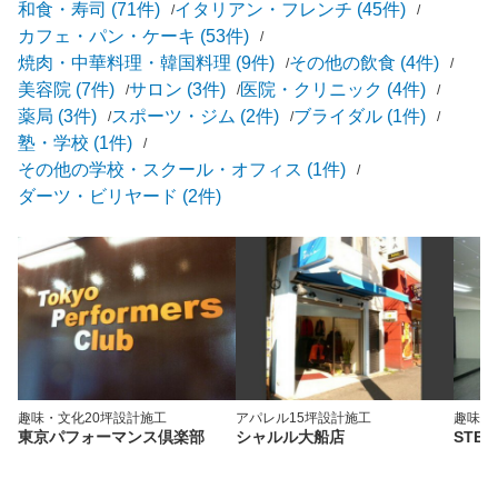
和食・寿司 (71件)
イタリアン・フレンチ (45件)
カフェ・パン・ケーキ (53件)
焼肉・中華料理・韓国料理 (9件)
その他の飲食 (4件)
美容院 (7件)
サロン (3件)
医院・クリニック (4件)
薬局 (3件)
スポーツ・ジム (2件)
ブライダル (1件)
塾・学校 (1件)
その他の学校・スクール・オフィス (1件)
ダーツ・ビリヤード (2件)
趣味・文化
20坪
設計施工
アパレル
15坪
設計施工
趣味・
東京パフォーマンス倶楽部
シャルル大船店
STEP