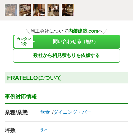
＼施工会社について
内装建築.com
へ／
カンタン
問い合わせる
（無料）
1
分
数社から相見積もりを依頼する
FRATELLOについて
事例対応情報
業種/業態
飲食
ダイニング・バー
坪数
6坪