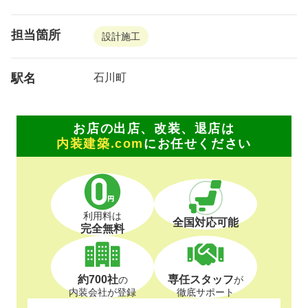
担当箇所
設計施工
駅名
石川町
お店の出店、改装、退店は
内装建築.com
にお任せください
利用料は
全国対応可能
完全無料
約700社
専任スタッフ
の
が
内装会社が登録
徹底サポート