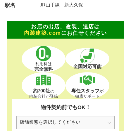
駅名
JR山手線 新大久保
お店の出店、改装、退店は
内装建築.com
にお任せください
利用料は
全国対応可能
完全無料
約700社
専任スタッフ
の
が
内装会社が登録
徹底サポート
物件契約前でもOK！