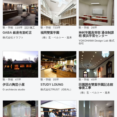
塾・学校
110坪
設計施工
塾・学校
723坪
塾・学校
26坪
GABA 銀座有楽町店
福岡雙葉学園
神村学園高等部 通信制課
程 横浜学習センター
株式会社ドラフト
（株）玄・ベルトー・進来
YOKOHAMA Design Lab 株式
会社
塾・学校
47坪
塾・学校
35坪
塾・学校
45坪
伊豆の陶芸小屋
STUDY LOUNG
田園調布雙葉学園記念館
修復工事
G architects studio
株式会社TRUST（IDEAL）
（株）玄・ベルトー・進来