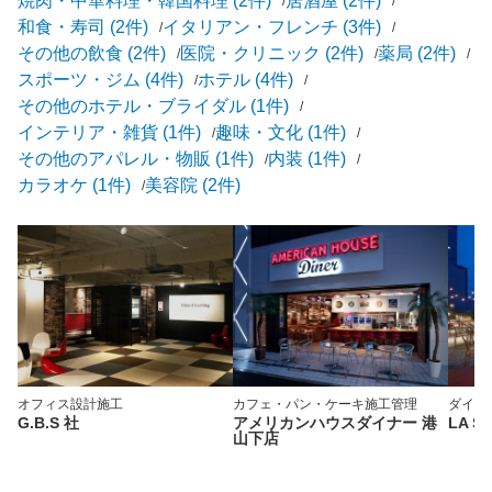
焼肉・中華料理・韓国料理 (2件)
居酒屋 (2件)
和食・寿司 (2件)
イタリアン・フレンチ (3件)
その他の飲食 (2件)
医院・クリニック (2件)
薬局 (2件)
スポーツ・ジム (4件)
ホテル (4件)
その他のホテル・ブライダル (1件)
インテリア・雑貨 (1件)
趣味・文化 (1件)
その他のアパレル・物販 (1件)
内装 (1件)
カラオケ (1件)
美容院 (2件)
オフィス
設計施工
カフェ・パン・ケーキ
施工管理
ダイニ
G.B.S 社
アメリカンハウスダイナー 港
LA S
山下店