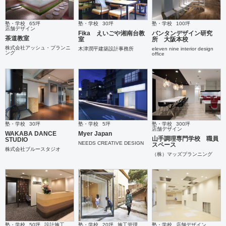
塾・学校
65坪
塾・学校
30坪
塾・学校
100坪
店舗デザイン
Fika えいごや湘南台教
バンタンデザイン研究
茶道教室
室
所 大阪本校
株式会社アッシュ・プランニ
木津潤平建築設計事務所
eleven nine interior design
ング
office
塾・学校
30坪
塾・学校
5坪
塾・学校
300坪
店舗デザイン
WAKABA DANCE
Myer Japan
山手調理専門学校 職員
STUDIO
NEEDS CREATIVE DESIGN
スペース
株式会社ブルースタジオ
（株）マッズプランニング
塾・学校
50坪
設計施工
塾・学校
20坪
施工管理
塾・学校
店舗デザイン