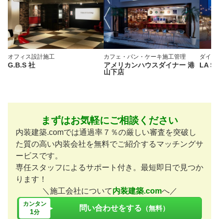
オフィス
設計施工
カフェ・パン・ケーキ
施工管理
ダイニ
G.B.S 社
アメリカンハウスダイナー 港
LA S
山下店
まずはお気軽にご相談ください
内装建築.comでは通過率７％の厳しい審査を突破し
た質の高い内装会社を無料でご紹介するマッチングサ
ービスです。
専任スタッフによるサポート付き。最短即日で見つか
ります！
＼施工会社について
内装建築.com
へ／
カンタン
問い合わせをする
（無料）
1
分