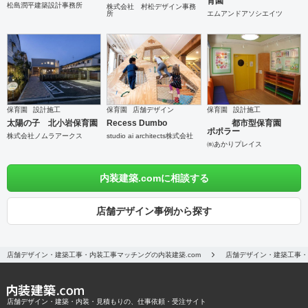
育園
松島潤平建築設計事務所
株式会社 村松デザイン事務
所
エムアンドアソシエイツ
保育園
設計施工
保育園
店舗デザイン
保育園
設計施工
太陽の子 北小岩保育園
Recess Dumbo
都市型保育園
ポポラー
株式会社ノムラアークス
studio ai architects株式会社
㈱あかりプレイス
内装建築.comに相談する
店舗デザイン事例から探す
店舗デザイン・建築工事・内装工事マッチングの内装建築.com
店舗デザイン・建築工事・
店舗デザイン・建築・内装・見積もりの、仕事依頼・受注サイト