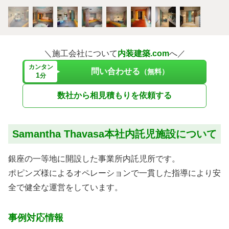
＼施工会社について
内装建築.com
へ／
カンタン
問い合わせる
（無料）
1
分
数社から相見積もりを依頼する
Samantha Thavasa本社内託児施設について
銀座の一等地に開設した事業所内託児所です。
ポピンズ様によるオペレーションで一貫した指導により安
全で健全な運営をしています。
事例対応情報