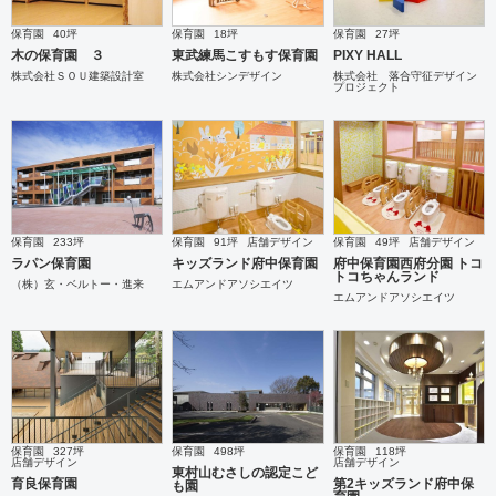
保育園
40坪
保育園
18坪
保育園
27坪
木の保育園 ３
東武練馬こすもす保育園
PIXY HALL
株式会社ＳＯＵ建築設計室
株式会社シンデザイン
株式会社 落合守征デザイン
プロジェクト
保育園
233坪
保育園
91坪
店舗デザイン
保育園
49坪
店舗デザイン
ラパン保育園
キッズランド府中保育園
府中保育園西府分園 トコ
トコちゃんランド
（株）玄・ベルトー・進来
エムアンドアソシエイツ
エムアンドアソシエイツ
保育園
327坪
保育園
498坪
保育園
118坪
店舗デザイン
店舗デザイン
東村山むさしの認定こど
育良保育園
第2キッズランド府中保
も園