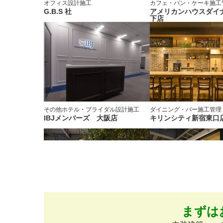
オフィス
設計施工
カフェ・パン・ケーキ
施工
G.B.S 社
アメリカンハウスダイナ
下店
その他ホテル・ブライダル
設計施工
ダイニング・バー
施工管理
IBJメンバーズ 大阪店
キリンシティ新宿東口
まずは
インテリア・雑貨
施工管理
オフィス
施工管理