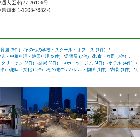
大臣 特27 26106号
事 1-1208-7682号
育園 (6件)
その他の学校・スクール・オフィス (1件)
焼肉・中華料理・韓国料理 (2件)
居酒屋 (2件)
和食・寿司 (2件)
クリニック (2件)
薬局 (2件)
スポーツ・ジム (4件)
ホテル (4件)
件)
趣味・文化 (1件)
その他のアパレル・物販 (1件)
内装 (1件)
カ