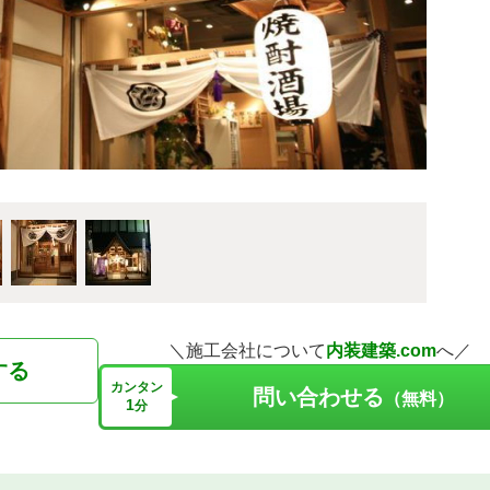
＼施工会社について
内装建築.com
へ／
する
カンタン
問い合わせる
（無料）
1
分