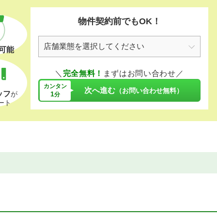
物件契約前でもOK！
可能
＼
完全無料！
まずはお問い合わせ／
カンタン
次へ進む
（お問い合わせ無料）
ッフ
1
が
分
ート