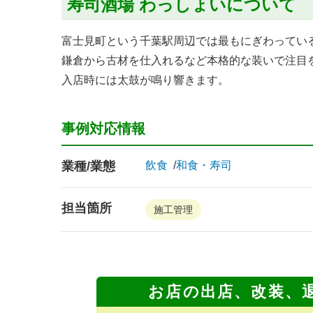
寿司酒場 わっしょいについて
富士見町という千葉駅周辺では最もにぎわってい
鎌倉から古材を仕入れるなど本格的な装いで注目
入店時には太鼓が鳴り響きます。
事例対応情報
業種/業態
飲食
和食・寿司
担当箇所
施工管理
お店の出店、改装、