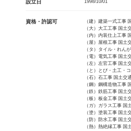
設立日
1998/10/01
資格・許認可
（建）建築一式工事 国土
（大）大工工事 国土交通
（内）内装仕上工事 国土
（屋）屋根工事 国土交通
（タ）タイル・れんが・
（電）電気工事 国土交通
（左）左官工事 国土交通
（と）とび・土工・コン
（石）石工事 国土交通大
（鋼）鋼構造物工事 国土
（鉄）鉄筋工事 国土交通
（板）板金工事 国土交通
（ガ）ガラス工事 国土交
（塗）塗装工事 国土交通
（防）防水工事 国土交通
（熱）熱絶縁工事 国土交