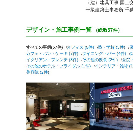
（建）建具工事 国土交通
一級建築士事務所 千葉県知
デザイン・施工事例一覧
（総数57件）
すべての事例(57件)
オフィス (5件)
塾・学校 (3件)
保
カフェ・パン・ケーキ (7件)
ダイニング・バー (4件)
イタリアン・フレンチ (3件)
その他の飲食 (2件)
医院・
その他のホテル・ブライダル (1件)
インテリア・雑貨 (1
美容院 (2件)