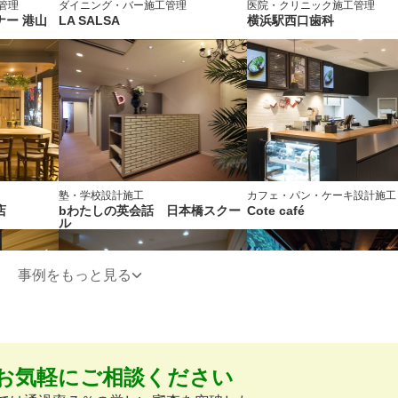
管理
ダイニング・バー
施工管理
医院・クリニック
施工管理
ー 港山
LA SALSA
横浜駅西口歯科
塾・学校
設計施工
カフェ・パン・ケーキ
設計施工
店
bわたしの英会話 日本橋スクー
Cote café
ル
事例をもっと見る
お気軽にご相談ください
塾・学校
設計施工
内装
施工管理