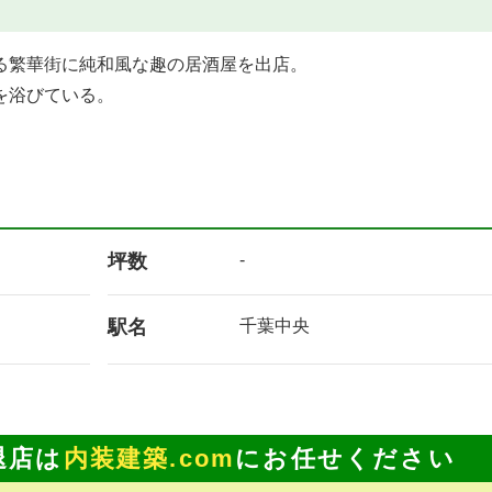
る繁華街に純和風な趣の居酒屋を出店。
を浴びている。
坪数
-
駅名
千葉中央
退店は
内装建築.com
にお任せください