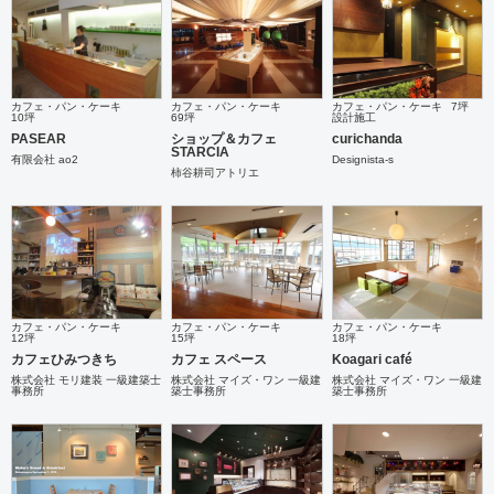
カフェ・パン・ケーキ
カフェ・パン・ケーキ
カフェ・パン・ケーキ
7坪
10坪
69坪
設計施工
PASEAR
ショップ＆カフェ
curichanda
STARCIA
有限会社 ao2
Designista-s
柿谷耕司アトリエ
カフェ・パン・ケーキ
カフェ・パン・ケーキ
カフェ・パン・ケーキ
12坪
15坪
18坪
カフェひみつきち
カフェ スペース
Koagari café
株式会社 モリ建装 一級建築士
株式会社 マイズ・ワン 一級建
株式会社 マイズ・ワン 一級建
事務所
築士事務所
築士事務所