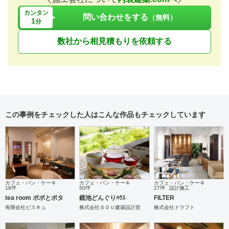
カンタン
問い合わせをする
（無料）
1
分
数社から相見積もりを依頼する
この事例をチェックした人はこんな作品もチェックしています
カフェ・パン・ケーキ
カフェ・パン・ケーキ
カフェ・パン・ケーキ
18坪
50坪
27坪
設計施工
tea room ポポとポタ
鏡池どんぐりﾊｳｽ
FILTER
有限会社ビスキュ
株式会社ＳＯＵ建築設計室
株式会社ドラフト