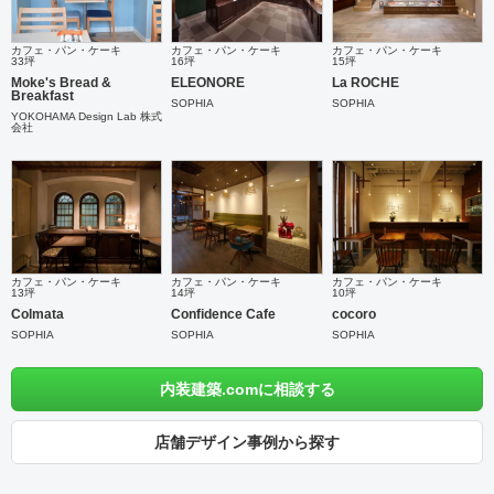
カフェ・パン・ケーキ
カフェ・パン・ケーキ
カフェ・パン・ケーキ
33坪
16坪
15坪
Moke's Bread &
ELEONORE
La ROCHE
Breakfast
SOPHIA
SOPHIA
YOKOHAMA Design Lab 株式
会社
カフェ・パン・ケーキ
カフェ・パン・ケーキ
カフェ・パン・ケーキ
13坪
14坪
10坪
Colmata
Confidence Cafe
cocoro
SOPHIA
SOPHIA
SOPHIA
内装建築.comに相談する
店舗デザイン事例から探す