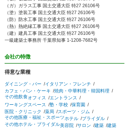
（ガ）ガラス工事 国土交通大臣 特27 26106号
（塗）塗装工事 国土交通大臣 特27 26106号
（防）防水工事 国土交通大臣 特27 26106号
（熱）熱絶縁工事 国土交通大臣 特27 26106号
（建）建具工事 国土交通大臣 特27 26106号
一級建築士事務所 千葉県知事 1-1208-7682号
会社の特徴
得意な業種
ダイニング・バー
イタリアン・フレンチ
カフェ・パン・ケーキ
焼肉・中華料理・韓国料理
その他飲食
オフィス
エントランス
ワーキングスペース
塾・学校
保育園
医院・クリニック
薬局
スポーツ・ジム
その他医療・福祉・スポーツ
ホテル
ブライダル
その他ホテル・ブライダル
美容院
サロン
建築
建築