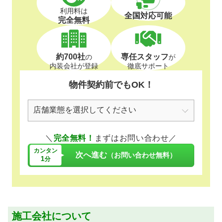
利用料は
全国対応可能
完全無料
約700社
専任スタッフ
の
が
内装会社が登録
徹底サポート
物件契約前でもOK！
＼
完全無料！
まずはお問い合わせ／
カンタン
次へ進む
（お問い合わせ無料）
1
分
施工会社について