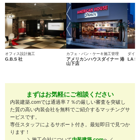
オフィス
設計施工
カフェ・パン・ケーキ
施工管理
ダイニ
G.B.S 社
アメリカンハウスダイナー 港
LA S
山下店
まずはお気軽にご相談ください
内装建築.comでは通過率７％の厳しい審査を突破し
た質の高い内装会社を無料でご紹介するマッチングサ
ービスです。
専任スタッフによるサポート付き。最短即日で見つか
ります！
＼施工会社について
内装建築.com
へ／