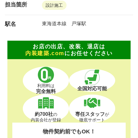
担当箇所
設計施工
駅名
東海道本線 戸塚駅
お店の出店、改装、退店は
内装建築.com
にお任せください
利用料は
全国対応可能
完全無料
約700社
専任スタッフ
の
が
内装会社が登録
徹底サポート
物件契約前でもOK！