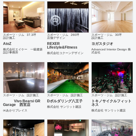
スポーツ・ジム
37.3坪
スポーツ・ジム
260坪
スポーツ・ジム
30坪
設計施工
店舗デザイン
設計施工
AtoZ
REXER
ヨガスタジオ
Lifestyle&Fitness
株式会社エイケー 一級建築
Advanced Interior Design 株
設計事務所
式会社
株式会社コクーンデザイン
スポーツ・ジム
設計施工
スポーツ・ジム
設計施工
スポーツ・ジム
設計施工
Vivo Bearsi GR
Dボルダリング八王子
トキノサイクルフィット
Garage 西宮店
ネス
株式会社 サンリット建設
㈱あかりプレイス
株式会社 サンリット建設