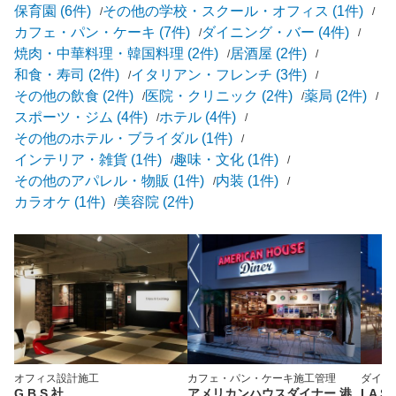
保育園 (6件)
その他の学校・スクール・オフィス (1件)
カフェ・パン・ケーキ (7件)
ダイニング・バー (4件)
焼肉・中華料理・韓国料理 (2件)
居酒屋 (2件)
和食・寿司 (2件)
イタリアン・フレンチ (3件)
その他の飲食 (2件)
医院・クリニック (2件)
薬局 (2件)
スポーツ・ジム (4件)
ホテル (4件)
その他のホテル・ブライダル (1件)
インテリア・雑貨 (1件)
趣味・文化 (1件)
その他のアパレル・物販 (1件)
内装 (1件)
カラオケ (1件)
美容院 (2件)
オフィス
設計施工
カフェ・パン・ケーキ
施工管理
ダイニ
G.B.S 社
アメリカンハウスダイナー 港
LA S