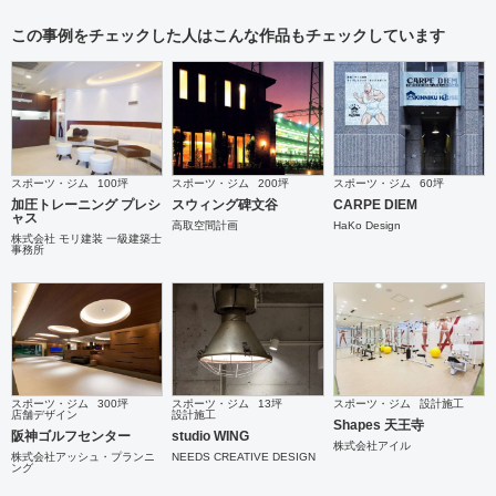
この事例をチェックした人はこんな作品もチェックしています
スポーツ・ジム
100坪
スポーツ・ジム
200坪
スポーツ・ジム
60坪
加圧トレーニング プレシ
スウィング碑文谷
CARPE DIEM
ャス
高取空間計画
HaKo Design
株式会社 モリ建装 一級建築士
事務所
スポーツ・ジム
300坪
スポーツ・ジム
13坪
スポーツ・ジム
設計施工
店舗デザイン
設計施工
Shapes 天王寺
阪神ゴルフセンター
studio WING
株式会社アイル
株式会社アッシュ・プランニ
NEEDS CREATIVE DESIGN
ング