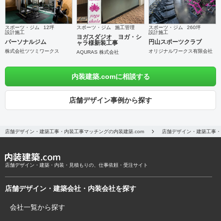
スポーツ・ジム
12坪
スポーツ・ジム
施工管理
スポーツ・ジム
260坪
設計施工
設計施工
ヨガスダジオ ヨガ・シ
パーソナルジム
円山スポーツクラブ
ャラ様新装工事
株式会社ツツミワークス
オリジナルワークス有限会社
AQURAS 株式会社
内装建築.comに相談する
店舗デザイン事例から探す
店舗デザイン・建築工事・内装工事マッチングの内装建築.com
店舗デザイン・建築工事・
店舗デザイン・建築・内装・見積もりの、仕事依頼・受注サイト
店舗デザイン・建築会社・内装会社を探す
会社一覧から探す