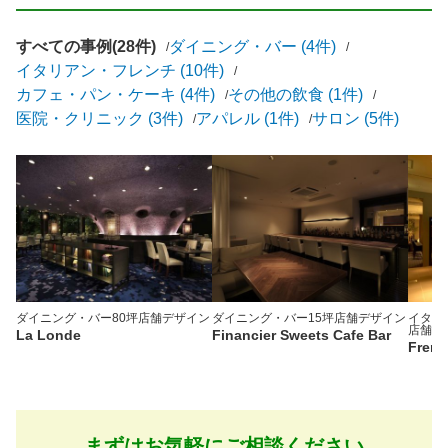
すべての事例(28件)
ダイニング・バー (4件)
イタリアン・フレンチ (10件)
カフェ・パン・ケーキ (4件)
その他の飲食 (1件)
医院・クリニック (3件)
アパレル (1件)
サロン (5件)
ダイニング・バー
80坪
店舗デザイン
ダイニング・バー
15坪
店舗デザイン
イタリ
店舗デ
La Londe
Financier Sweets Cafe Bar
Frenc
まずはお気軽にご相談ください