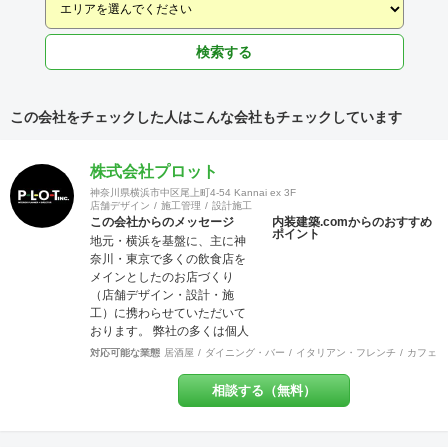
検索する
この会社をチェックした人はこんな会社もチェックしています
株式会社プロット
神奈川県横浜市中区尾上町4-54 Kannai ex 3F
店舗デザイン
施工管理
設計施工
この会社からのメッセージ
内装建築.comからのおすすめ
ポイント
地元・横浜を基盤に、主に神
奈川・東京で多くの飲食店を
メインとしたのお店づくり
（店舗デザイン・設計・施
工）に携わらせていただいて
おります。 弊社の多くは個人
店や少数店舗展開のお客様な
対応可能な業態
居酒屋
ダイニング・バー
イタリアン・フレンチ
カフェ・
ので「お客様と共に創り上げ
る店づくり」をモットーにし
相談する（無料）
ています。 それはデザイン優
先で押しつけることなく、私
どものご提案を土台に「スタ