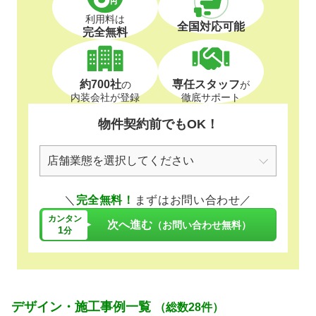
利用料は
全国対応可能
完全無料
約700社
専任スタッフ
の
が
内装会社が登録
徹底サポート
物件契約前でもOK！
＼
完全無料！
まずはお問い合わせ／
カンタン
次へ進む
（お問い合わせ無料）
1
分
デザイン・施工事例一覧
（総数28件）