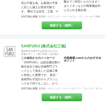
圏までご対応いただけます！
等が不要な為、お客様の予算
またイオンなどの商業施設内
に応じた施工が実現可能で
に入られる施主様…
す。 弊社では住宅、工場、マ
ンション、店舗に渡り様々な
対応可能な業態
居酒屋
ダイニング・バー
カフェ・パン・ケーキ
和食・寿
分野での幅広い建築経験や、
提案力があります。 これまで
相談する（無料）
には200万〜700万程の開きで
他社との価格競争の中で勝ち
抜いて来ました。 お問い合わ
せは メール
（tenperhide31@icloud.com）
SANFUKU [株式会社三福]
からも承ります。 その他：道
愛知県名古屋市守山区幸心3-1119
具商 愛知県公安委員会許
店舗デザイン
施工管理
設計施工
可 第542642304700号
この会社からのメッセージ
内装建築.comからのおすすめ
ポイント
「SANFUKU」は総合建設業の
株式会社三福が店舗専門ブラ
ンドとして発足した店舗工事
に特化した業態です。 新店・
改装問わず設計からプランニ
ングまで何でもこなし、かつ
リーズナブルに、お客様のご
対応可能な業態
居酒屋
ダイニング・バー
イタリアン・フレンチ
カフェ・
要望を最大限実現させていき
ます。 また内装・外装・外構
相談する（無料）
などすべての分野でその道の
プロが在籍しているため、高