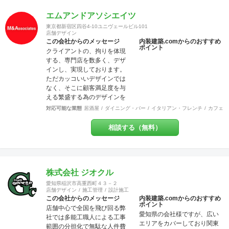
ッフも来店者も居心地の良い
地元に愛されるお店」を一緒
エムアンドアソシエイツ
に作りましょう！ということ
東京都新宿区四谷4-10ユニヴェールビル101
です。大抵のお店は近隣のリ
店舗デザイン
ピーターで売上が支えられて
この会社からのメッセージ
内装建築.comからのおすすめ
ポイント
いるのですから大事なポイン
クライアントの、拘りを体現
トだと思いませんか？ また個
する、専門店を数多く、デザ
人事業主にとって内装工事費
インし、実現しております。
が大変な負担だということは
ただカッコいいデザインでは
重々承知しております。コス
なく、そこに顧客満足度を与
ト面でも最大限のご協力を
える繁盛する為のデザインを
日々心がけております。ご気
心掛けています。 クライアン
対応可能な業態
居酒屋
ダイニング・バー
イタリアン・フレンチ
カフェ・
軽にご相談ください。 美味し
トの方々と、コミュニケーシ
いお料理・最高のサービス・
ョンを計りながら、ワクワ
相談する（無料）
素敵な品揃えに自信あり！そ
ク、ドキドキする、デザイ
んな出店計画・改装計画をお
ン！ 繁盛するデザインが良い
持ちの皆さま、是非それらを
デザイン！
最高に輝かせる空間づくり
を、私たちにお手伝いさせて
株式会社 ジオクル
ください。
愛知県稲沢市高重西町４３－２
店舗デザイン
施工管理
設計施工
この会社からのメッセージ
内装建築.comからのおすすめ
ポイント
店舗中心で全国を飛び回る弊
愛知県の会社様ですが、広い
社では多能工職人による工事
エリアをカバーしており関東
範囲の分担化で無駄な人件費