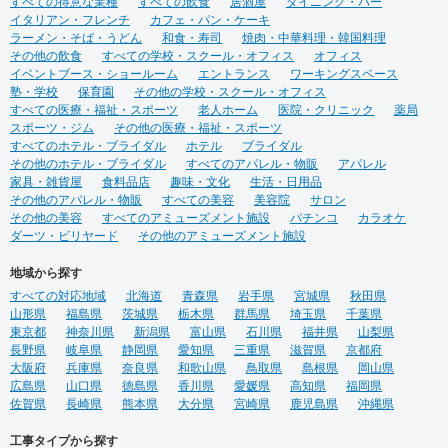
すべての得意な業種
すべての飲食
居酒屋
ダイニング・バー
行本 全国で愛される１０
イタリアン・フレンチ
カフェ・パン・ケーキ
０軒 ベーカリー店舗新装
ラーメン・そば・うどん
和食・寿司
焼肉・中華料理・韓国料理
工事物件 選出
その他の飲食
すべての学校・スクール・オフィス
オフィス
イベントブース・ショールーム
エントランス
ワーキングスペース
塾・学校
保育園
その他の学校・スクール・オフィス
すべての医療・福祉・スポーツ
老人ホーム
医院・クリニック
薬局
スポーツ・ジム
その他の医療・福祉・スポーツ
すべてのホテル・ブライダル
ホテル
ブライダル
その他のホテル・ブライダル
すべてのアパレル・物販
アパレル
家具・雑貨屋
食料品店
趣味・文化
生活・日用品
その他のアパレル・物販
すべての美容
美容院
サロン
その他の美容
すべてのアミューズメント施設
パチンコ
カラオケ
ダーツ・ビリヤード
その他のアミューズメント施設
地域から探す
すべての対応地域
北海道
青森県
岩手県
宮城県
秋田県
山形県
福島県
茨城県
栃木県
群馬県
埼玉県
千葉県
東京都
神奈川県
新潟県
富山県
石川県
福井県
山梨県
長野県
岐阜県
静岡県
愛知県
三重県
滋賀県
京都府
大阪府
兵庫県
奈良県
和歌山県
鳥取県
島根県
岡山県
広島県
山口県
徳島県
香川県
愛媛県
高知県
福岡県
佐賀県
長崎県
熊本県
大分県
宮崎県
鹿児島県
沖縄県
工事タイプから探す