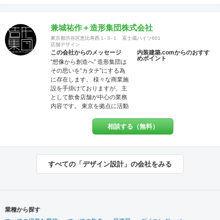
切使わない施工方法で無添加
資材を使う工事なども対応で
きます。多様な形で取り組ん
兼城祐作＋造形集団株式会社
でおります。 経験豊富な営
業、デザイナー、設計士、建
東京都渋谷区恵比寿西１-３-１ 富士蔵ハイツ601
店舗デザイン
築士【1級】、現場監督がお客
この会社からのメッセージ
内装建築.comからのおすす
様をトータルサポート致しま
めポイント
“想像から創造へ” 造形集団は
す。 作業現場では自社の職人
その思いを“カタチ”にする為
がおりますので、柔軟性やス
に存在します。 様々な商業施
ピード感ある対応致します。
設を手掛けておりますが、主
ＵＳＥＮやサカイ引越センタ
として飲食店舗が中心の業務
ーとの提携企業でございます
内容です。 東京を拠点に活動
ので工事のみならず、その他
し、国内各地、及び海外にて
のご要望にもご対応させてい
商業施設デザインを手掛けて
ただく事も可能です。 【特
相談する（無料）
おります。
典・サービス有】チーパス・
スマイル 協賛店 【受賞歴】 ・
千葉市都市文化賞2020 カ
フェ新装工事物件 受賞 ・掲
すべての「デザイン設計」の会社をみる
載建築メディア 「アーキテク
チャーフォト」 Weekly
Top Topics 特集作品 マン
ションリノベーション工事物
件 選出 ・『小さなベーカリ
業種から探す
ー&焼き菓子店のデザイン』単