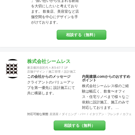
真摯に向き合い、ご要望を最
」 強い想いから生まれる創造
大限実現する技術力を提供い
を大切にしたいと考えており
たします。 施工後にお客様が
ます。 飲食店、美容室など店
笑顔を見せてくださるときこ
舗空間を中心にデザインを手
そ、弊社にとってもっとも喜
がけております。
ばしい瞬間です。 弊社はリフ
ォーム・リノベーションや注
相談する（無料）
文住宅など幅広く工事を担当
させていただいております。
建物種別は店舗・戸建・アパ
ート・マンションなど様々な
建物に対応させていただいて
株式会社シームレス
おり、色々な所にバラバラに
東京都渋谷区代々木5-67-7 1F
工事内容の注文をしていただ
店舗デザイン
施工管理
設計施工
かなくとも、弊社にて一式執
この会社からのメッセージ
内装建築.comからのおすすめ
ポイント
り行う事をメリットとし、活
クライアントのバリューアッ
株式会社シームレス様のご経
動致しております。 尚、店
プを第一優先に 設計施工にて
験は幅広く、飲食〜オフィ
舗・住宅のセキュリティー面
共に構築します。
ス・住宅リノベまで様々なご
にも配慮しており、防犯カメ
依頼に設計施工、施工のみで
ラなどの部分にも力を入れて
対応しております。 …
おります。 他の施工店ではで
きない方法で、アレルギー・
対応可能な業態
居酒屋
ダイニング・バー
イタリアン・フレンチ
カフェ・
シックハウス症候群・化学物
質過敏症の方や健康な方にも
相談する（無料）
良いとされる、化学物質は一