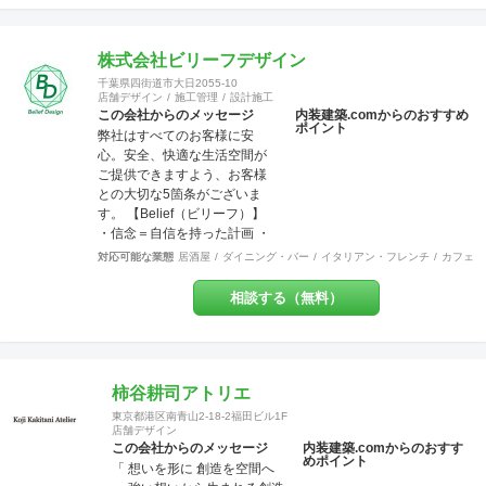
水準の施工が可能です。 出来
上がった時に綺麗なのは当た
り前！腕の良さは年数が経て
株式会社ビリーフデザイン
ば経つほど実感できます。 そ
千葉県四街道市大日2055-10
して、SANFUKUの職人は施工
店舗デザイン
施工管理
設計施工
力だけでなくコミニケーショ
この会社からのメッセージ
内装建築.comからのおすすめ
ポイント
ン力に優れています。 お客様
弊社はすべてのお客様に安
が安心してオープンできるよ
心。安全、快適な生活空間が
うきめ細やかな対応を心がけ
ご提供できますよう、お客様
ています。
との大切な5箇条がございま
す。 【Belief（ビリーフ）】
・信念＝自信を持った計画 ・
信用＝信じて用いる行動 ・信
対応可能な業態
居酒屋
ダイニング・バー
イタリアン・フレンチ
カフェ・
頼＝信じて頼られる対応 ・信
条＝固く信じて守る約束 ・確
相談する（無料）
信＝固く信じられる内容
【Design（デザイン）】 設
計、図案、意匠、美的造形を
考慮した創意工夫の計画、作
成 またデザインを通じて、関
柿谷耕司アトリエ
わる方達との関係の構築 これ
東京都港区南青山2-18-2福田ビル1F
らの要素を持って、設計・施
店舗デザイン
工・管理を行っております。
この会社からのメッセージ
内装建築.comからのおすす
めポイント
お客様のお悩みやご相談には
「 想いを形に 創造を空間へ