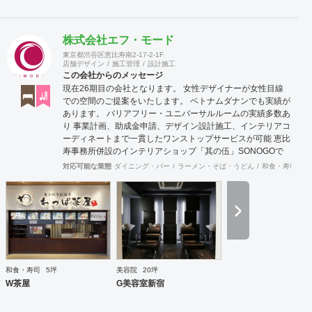
株式会社エフ・モード
東京都渋谷区恵比寿南2-17-2-1F
店舗デザイン
施工管理
設計施工
この会社からのメッセージ
現在26期目の会社となります。 女性デザイナーが女性目線
での空間のご提案をいたします。 ベトナムダナンでも実績が
あります。 バリアフリー・ユニバーサルルームの実績多数あ
り 事業計画、助成金申請、デザイン設計施工、インテリアコ
ーディネートまで一貫したワンストップサービスが可能 恵比
寿事務所併設のインテリアショップ「其の伍」SONOGOで
はオリジナル家具をはじめアンティーク骨董家具の販売もし
対応可能な業態
ダイニング・バー
ラーメン・そば・うどん
和食・寿司
焼
ています。
和食・寿司
5坪
美容院
20坪
W茶屋
G美容室新宿