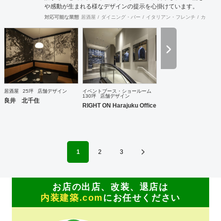
や感動が生まれる様なデザインの提示を心掛けています。
対応可能な業態
居酒屋
ダイニング・バー
イタリアン・フレンチ
カフェ・
居酒屋
25坪
店舗デザイン
イベントブース・ショールーム
130坪
店舗デザイン
良井 北千住
RIGHT ON Harajuku Office
1
2
3
お店の出店、改装、退店は
内装建築.com
にお任せください