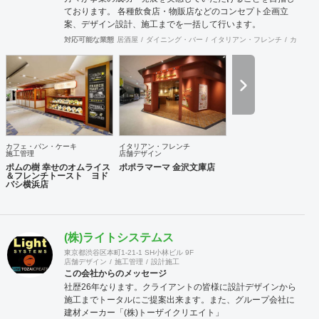
ております。 各種飲食店・物販店などのコンセプト企画立
案、デザイン設計、施工までを一括して行います。
対応可能な業態
居酒屋
ダイニング・バー
イタリアン・フレンチ
カフェ・
カフェ・パン・ケーキ
イタリアン・フレンチ
施工管理
店舗デザイン
ポムの樹 幸せのオムライス
ポポラマーマ 金沢文庫店
＆フレンチトースト ヨド
バシ横浜店
(株)ライトシステムス
東京都渋谷区本町1-21-1 SH小林ビル 9F
店舗デザイン
施工管理
設計施工
この会社からのメッセージ
社歴26年なります。クライアントの皆様に設計デザインから
施工までトータルにご提案出来ます。また、グループ会社に
建材メーカー「(株)トーザイクリエイト」