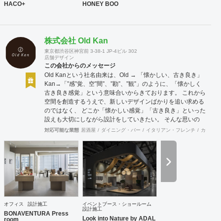
HACO+
HONEY BOO
株式会社 Old Kan
東京都渋谷区神宮前 3-38-1 JP-4ビル 302
店舗デザイン
この会社からのメッセージ
Old Kanという社名由来は、Old → 「懐かしい、古き良き」
Kan→「”感”覚、空”間”、”勘”、”観”」のように、「懐かしく
古き良き感覚」という意味合いからきております。 これから
空間を創造するうえで、新しいデザインばかりを追い求める
のではなく、 どこか「懐かしい感覚」「古き良き」といった
設えも大切にしながら設計をしていきたい。 そんな思いの
下、日々クライアント様、そしてその空間を使うお客様に幸
対応可能な業態
居酒屋
ダイニング・バー
イタリアン・フレンチ
カフェ・
せを提供できるようなデザインを心がけて日々精進しており
ます。 Old Kan 浦田 晶平 Shohei Urata https://old-kan.jp
Instagram：https://www.instagram.com/old_kan_/?hl=ja
shohei_urata@old-kan.jp 〒150-0001 東京都渋谷区神宮前
3-38-1 JP-4ビル 302
オフィス
設計施工
イベントブース・ショールーム
設計施工
BONAVENTURA Press
Look into Nature by ADAL
room