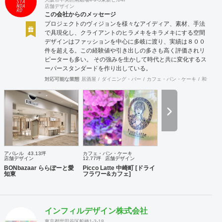
店舗デザイン
この会社からのメッセージ
プロジェクトのヴィジョンを様々なアイディア、素材、手法
で具現化し、クライアントのヒラメキをキラメキにする空間
デザインはファッションを中心に多岐に渡り、実績は８００
件を超える。この経験値や引き出しの多さも高く評価されリ
ピーターも多い。 その強みを生かして時代と共に変化するス
ーパースタンダードを作り出している。
対応可能な業態
居酒屋
ダイニング・バー
カフェ・パン・ケーキ
和食・寿
アパレル
43.13坪
カフェ・パン・ケーキ
店舗デザイン
12.77坪
店舗デザイン
BONbazaar ららぽーと愛
Picco Latte 中崎町 [ドライ
知東
フラワー&カフェ]
インフィルデザイン株式会社
東京都世田谷区船橋1-3-18