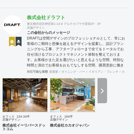
株式会社ドラフト
東京都渋谷区神宮前1-13-9 アルテカプラザ原宿2F・3F
店舗デザイン
この会社からのメッセージ
DRAFTは空間デザインのプロフェッショナルとして、常にお
客様のご期待と想像を超えるデザインを提案し、設計プラン
ニングから工事、アフターフォローまで全てをトータルでお
任せ頂けるプロジェクトマネジメント体制を整えておりま
す。お客様がまた足を運びたいと思えるような空間、特別な
時間と演出でお客様をおもてなしする空間、購買意欲に働き
かけるレイアウトとVMD、ブランド力を高める空間演出な
対応可能な業態
居酒屋
ダイニング・バー
イタリアン・フレンチ
カフェ・
ど、多くの方々に満足していただける店舗デザインに自信を
持っております。 ご希望されるイメージ、コストに関する不
安要素、 新規オープン、移転・改装に関するスケジュール、
ほか不明点など、まずはお気軽にお問い合わせください。
オフィス
234.34坪
オフィス
184坪
店舗デザイン
店舗デザイン
株式会社イーリバースドッ
株式会社カカオジャパン
トコム