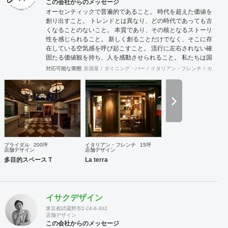
ファミリーマート・ファミマ!!・トモニーなどの無人決済デ
この会社からのメッセージ
ザイン店舗、KINOKUNIYA Sutto、桂由美ブライダルハウス
オーセンティックで普遍的であること。 時代を超えた価値を
など大手企業や個人問わず実績多数。
創り出すこと。 トレンドとは異なり、どの時代であっても古
くなることのないこと。 本質であり、その核となるストーリ
性を感じられること。 新しく創ることだけでなく、そこに存
在している空気感を呼び起こすこと。 流行に左右されない確
固たる価値観を持ち、人を感動させられること。 私たちは国
際的なバランス感覚を持ちながら、 柔軟に設計デザインする
対応可能な業態
居酒屋
ダイニング・バー
イタリアン・フレンチ
カフェ・
ことを心掛けています。 新しいようで新しくないものを作り
続けていきたいと考えています。
ブライダル
200坪
イタリアン・フレンチ
15坪
店舗デザイン
店舗デザイン
多目的スペース T
La terra
イサクデザイン
東京都武蔵野市2-24-6-302
店舗デザイン
この会社からのメッセージ