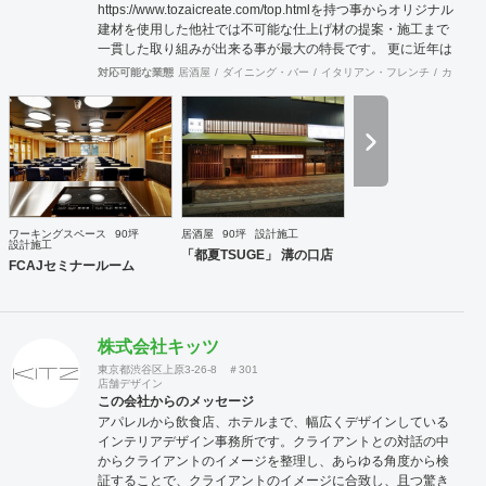
https://www.tozaicreate.com/top.htmlを持つ事からオリジナル
建材を使用した他社では不可能な仕上げ材の提案・施工まで
一貫した取り組みが出来る事が最大の特長です。 更に近年は
環境対策をテーマにした機能建材等の開発を進めており他社
対応可能な業態
居酒屋
ダイニング・バー
イタリアン・フレンチ
カフェ・
が提案できない天然由来の木・竹・土・貝殻など地産材を使
用した人や環境に負荷のかからないROHASな建材を提供し
設計・施工することが可能です。特に保育園などの子供施設
や室内環境や健康を重視する各種施設の新提案が強みで環境
問題に対応する新しい時代の設計施工会社を目指していま
す。私たちは「耐久」「防腐」「呼吸」「吸着」などの機能
を仕上げ材に付加させ、意匠やデザインをも楽しめる「人に
とって健やかで豊かな空間」をクライアントの皆様にご提案
ワーキングスペース
90坪
居酒屋
90坪
設計施工
したいと考えています。
設計施工
「都夏TSUGE」 溝の口店
FCAJセミナールーム
株式会社キッツ
東京都渋谷区上原3-26-8 ＃301
店舗デザイン
この会社からのメッセージ
アパレルから飲食店、ホテルまで、幅広くデザインしている
インテリアデザイン事務所です。クライアントとの対話の中
からクライアントのイメージを整理し、あらゆる角度から検
証することで、クライアントのイメージに合致し、且つ驚き