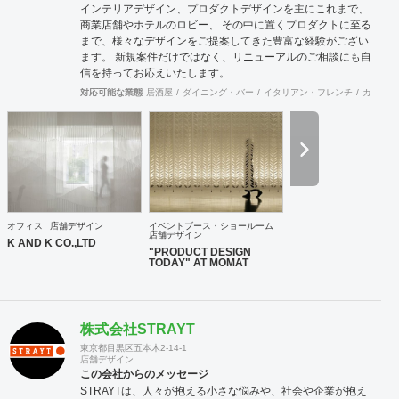
インテリアデザイン、プロダクトデザインを主にこれまで、
商業店舗やホテルのロビー、 その中に置くプロダクトに至る
まで、様々なデザインをご提案してきた豊富な経験がござい
ます。 新規案件だけではなく、リニューアルのご相談にも自
信を持ってお応えいたします。
対応可能な業態
居酒屋
ダイニング・バー
イタリアン・フレンチ
カフェ・
オフィス
店舗デザイン
イベントブース・ショールーム
店舗デザイン
K AND K CO.,LTD
"PRODUCT DESIGN
TODAY" AT MOMAT
株式会社STRAYT
東京都目黒区五本木2-14-1
店舗デザイン
この会社からのメッセージ
STRAYTは、人々が抱える小さな悩みや、社会や企業が抱え