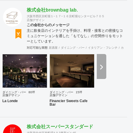
株式会社brownbag lab.
大阪市西区京町堀１−１７−１６京町堀センタービル７０５
店舗デザイン
この会社からのメッセージ
主に飲食店のインテリアを手掛け、料理・接客との密接なコ
ミュニケーションを通した「もてなし」の空間作りをモット
ーとしています。
対応可能な業態
居酒屋
ダイニング・バー
イタリアン・フレンチ
カフェ・
ダイニング・バー
80坪
ダイニング・バー
15坪
店舗デザイン
店舗デザイン
La Londe
Financier Sweets Cafe
Bar
株式会社スーパースタンダード
大阪市中央区南船場4-9-3東新ビル4F