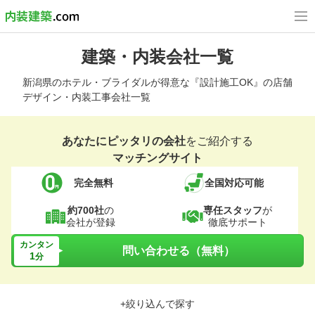
建築・内装会社一覧
新潟県のホテル・ブライダルが得意な『設計施工OK』の店舗
デザイン・内装工事会社一覧
あなたにピッタリの会社
をご紹介する
マッチングサイト
完全無料
全国対応可能
約700社
の
専任スタッフ
が
会社が登録
徹底サポート
カンタン
問い合わせる（無料）
1
分
+絞り込んで探す