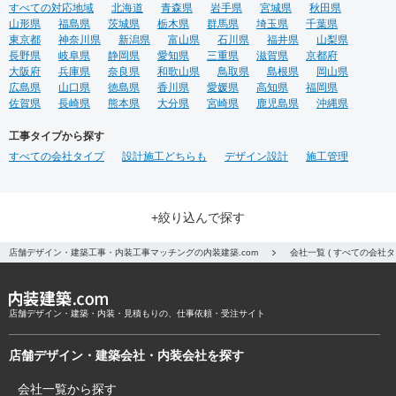
店舗デザイン・施工に必要な費用は？〜複雑な費用管理を簡単に〜
店舗物件が決まっているところをスタートとし、デザイン設計から施工（工
事）の着工、そして竣工までに必要な費用を具体的にご紹介します。
もっと見
る
業種から探す
すべての得意な業種
すべての飲食
居酒屋
ダイニング・バー
イタリアン・フレンチ
カフェ・パン・ケーキ
ラーメン・そば・うどん
和食・寿司
焼肉・中華料理・韓国料理
その他の飲食
すべての学校・スクール・オフィス
オフィス
イベントブース・ショールーム
エントランス
ワーキングスペース
塾・学校
保育園
その他の学校・スクール・オフィス
すべての医療・福祉・スポーツ
老人ホーム
医院・クリニック
薬局
スポーツ・ジム
その他の医療・福祉・スポーツ
すべてのホテル・ブライダル
ホテル
ブライダル