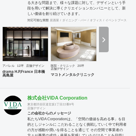
る大きな問題まで、様々な課題に対して、デザインという手
段を用いて解決に導くクリエイションカンパニーとして、新
しい価値を創り続けていきます。
対応可能な業態
居酒屋
ダイニング・バー
オフィス
イベントブース・ショ
アパレル
12坪
店舗デザイン
医院・クリニック
20坪
店舗デザイン
drama H.P,France 日本橋
マコトメンタルクリニック
高島屋
株式会社VIDA Corporation
東京都渋谷区道玄坂1丁目22番9号
店舗デザイン
この会社からのメッセージ
私たちVIDA Corporationは、「空間の価値を高める事」を目
的としジャンルに こだわることなく挑戦していく中で利用者
の方が感動や潤いを得ることを通じて その空間で事業者の
方々が事業の成功・発展を実感していただけることを目指し