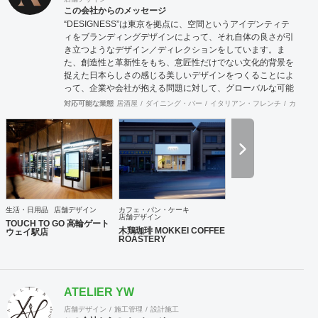
この会社からのメッセージ
“DESIGNESS”は東京を拠点に、空間というアイデンティテ
ィをブランディングデザインによって、それ自体の良さが引
き立つようなデザイン／ディレクションをしています。ま
た、創造性と革新性をもち、意匠性だけでない文化的背景を
捉えた日本らしさの感じる美しいデザインをつくることによ
って、企業や会社が抱える問題に対して、グローバルな可能
性を秘めた解決策を導き出します。そして、常に世界を意識
対応可能な業態
居酒屋
ダイニング・バー
イタリアン・フレンチ
カフェ・
しながら、未来へ挑戦し続けます。 【デザインコンテンツ】
空間デザイン：店舗、施設、住宅、展示など 空間体験を通じ
て、人と場所との心地の良い関係性をつくります。 プロダク
トデザイン：家具、道具、生活雑貨、乗り物など 立体化され
たデザインを体感することで、愛着という無形の財産を築き
ます。 グラフィックデザイン：VI、ロゴ、パッケージ、ブッ
ク、広告、サイン計画など 視覚体験を可能にすることによっ
て、未来のヴィジョンや価値を明確化します。 WEB / UI デ
生活・日用品
店舗デザイン
カフェ・パン・ケーキ
ザイン：Web、映像、インタラクティブサイン、デジタルサ
店舗デザイン
TOUCH TO GO 高輪ゲート
イネージなど コミュニケーションのデジタル化することで、
木鶏珈琲 MOKKEI COFFEE
ウェイ駅店
ROASTERY
生活の多様性を図ります。 アートディレクション：広告、装
幀、パッケージ、インタラクティブ、映像、環境・空間など
社会の様々な局面から、全体のルールや方向を指向し、求心
力を生みます。 【実績】 中古車大手Gulliver、JR東日本、
ATELIER YW
JR東日本スタートアップ株式会社、株式会社TOUCH TO
GO、無人決済店舗TOUCH TO GO、ANA FESTA株式会社、
店舗デザイン
施工管理
設計施工