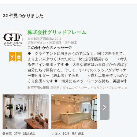
32 件見つかりました
株式会社グリッドフレーム
東京都港区西麻布2-20-4
店舗デザイン
施工管理
設計施工
この会社からのメッセージ
◆ クライアントに向き合うのではなく、同じ方向を見て、
よりよい未来づくりのために一緒に試行錯誤する ＜考え
るデザイン集団＞です ◆ 大事な建材はカタログから選ばず
自分たちで開発する、そして、すべてのスタッフがデザイナ
ー兼ビルダー（施工者）である ＜自社工場を持つものづ
くり集団＞です ◆ 海外にもネットワークを持ち、英語や中
国語に堪能なスタッフたちが、海外から国内への出店をスム
対応可能な業態
居酒屋
ダイニング・バー
イタリアン・フレンチ
カフェ・
ーズに実現させる ＜国境のない設計集団＞です 設計施
工案件、設計＋造作物の案件、施工案件、造作物制作など、
多様な請負形態が可能です。工場では金属を中心にさまざま
な素材を用いた制作が可能で、例えば通常デザイン性とは無
縁な特定防火設備（鉄扉）などにも高いデザイン性を施すこ
とも可能です。 GRIDFRAME とりかえのきかない空間
https://gridframe.co.jp/ Synes(シネス) 霧のようなやわらか
な空間 http://synes.jp/ SOTOCHIKU 時間の蓄積を取り
美容院
37坪
設計施工
サロン
10坪
設計施工
込む空間 https://sotochiku.com/