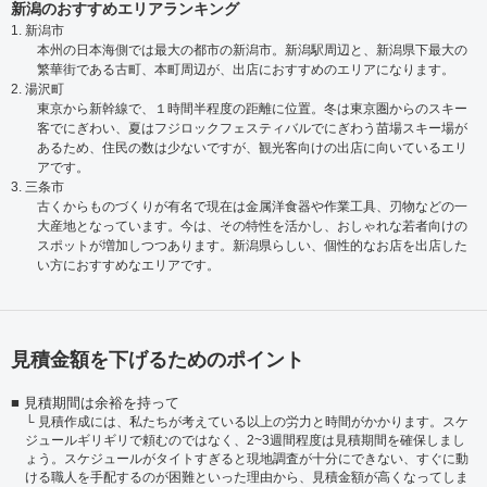
新潟のおすすめエリアランキング
1. 新潟市
本州の日本海側では最大の都市の新潟市。新潟駅周辺と、新潟県下最大の
繁華街である古町、本町周辺が、出店におすすめのエリアになります。
2. 湯沢町
東京から新幹線で、１時間半程度の距離に位置。冬は東京圏からのスキー
客でにぎわい、夏はフジロックフェスティバルでにぎわう苗場スキー場が
あるため、住民の数は少ないですが、観光客向けの出店に向いているエリ
アです。
3. 三条市
古くからものづくりが有名で現在は金属洋食器や作業工具、刃物などの一
大産地となっています。今は、その特性を活かし、おしゃれな若者向けの
スポットが増加しつつあります。新潟県らしい、個性的なお店を出店した
い方におすすめなエリアです。
見積金額を下げるためのポイント
見積期間は余裕を持って
見積作成には、私たちが考えている以上の労力と時間がかかります。スケ
ジュールギリギリで頼むのではなく、2~3週間程度は見積期間を確保しまし
ょう。スケジュールがタイトすぎると現地調査が十分にできない、すぐに動
ける職人を手配するのが困難といった理由から、見積金額が高くなってしま