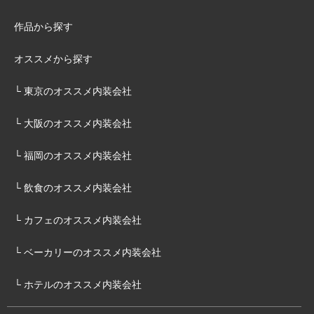
その他のホテル・ブライダル
すべてのアパレル・物販
アパレル
家具・雑貨屋
食料品店
趣味・文化
生活・日用品
その他のアパレル・物販
すべての美容
美容院
サロン
その他の美容
すべてのアミューズメント施設
パチンコ
カラオケ
ダーツ・ビリヤード
その他のアミューズメント施設
地域から探す
すべての対応地域
北海道
青森県
岩手県
宮城県
秋田県
山形県
福島県
茨城県
栃木県
群馬県
埼玉県
千葉県
東京都
神奈川県
新潟県
富山県
石川県
福井県
山梨県
長野県
岐阜県
静岡県
愛知県
三重県
滋賀県
京都府
大阪府
兵庫県
奈良県
和歌山県
鳥取県
島根県
岡山県
広島県
山口県
徳島県
香川県
愛媛県
高知県
福岡県
佐賀県
長崎県
熊本県
大分県
宮崎県
鹿児島県
沖縄県
工事タイプから探す
すべての会社タイプ
設計施工どちらも
デザイン設計
施工管理
+絞り込んで探す
店舗デザイン・建築工事・内装工事マッチングの内装建築.com
会社一覧 ( すべての会社