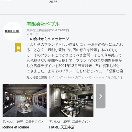
2025
有限会社ペブル
東京都江東区富岡2-4-4 YANE内
店舗デザイン
この会社からのメッセージ
「よりそのブランドらしい佇まいに」 一過性の流行に流され
ることなく、過剰な装飾でお店の存在を誇示するのでもな
く、そのブランドこそがまとうべき空間、そして何年経って
も色褪せない空間を目指して、ブランドの魅力や個性を生か
した店舗デザインを2001年12月設立以来、常に提案し続け
てきました。よりそのブランドらしい佇まいに。 「必要な箇
所に、必要なデザインを」 2012年からはさらにその思いを
対応可能な業態
ダイニング・バー
カフェ・パン・ケーキ
その他
オフィス
発展させ、店舗デザインに限らず、グラフィックデザインか
らブランディングまで総合的にブランドの出店をバックアッ
プできる体制も整えてきました。そのブランドにとってまず
何を優先すべきか、何が本当に必要なのか、そこをきちんと
アドバイスできる会社でありたいと思っています。 業務内容
・店舗設計（物販店／飲食店／美容室など） ・ブランディン
グ及びディレクション業務 ・出店におけるトータルデザイン
・住宅リノベーション ・家具及び什器デザイン
アパレル
10坪
店舗デザイン
アパレル
25坪
店舗デザイン
Ronde et Ronde
HARE 天王寺店