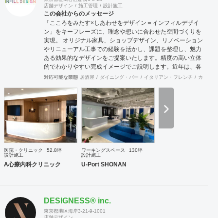
店舗デザイン
施工管理
設計施工
この会社からのメッセージ
「こころをみたす×しあわせをデザイン＝インフィルデザイ
ン」をキーフレーズに、理念や想いに合わせた空間づくりを
実現。 オリジナル家具、ショップデザイン、リノベーション
やリニューアル工事での経験を活かし、課題を整理し、魅力
ある効果的なデザインをご提案いたします。精度の高い立体
的でわかりやすい完成イメージでご説明します。近年は、各
地域の自治体様からエリア全体の構想や空き施設の有効利用
対応可能な業態
居酒屋
ダイニング・バー
イタリアン・フレンチ
カフェ・
など、町おこしを含めての企画・プランが増えており、好評
をいただいています。 連携スタッフには経験豊富な一級建築
士もおりますので、立地に合わせた集客できる施設・店舗づ
くりを事業構想から、デザイン・設計・工事監理までサポー
トさせていただきます。
医院・クリニック
52.8坪
ワーキングスペース
130坪
設計施工
設計施工
A心療内科クリニック
U-Port SHONAN
DESIGNESS®︎ inc.
東京都港区海岸3-21-9-1001
店舗デザイン