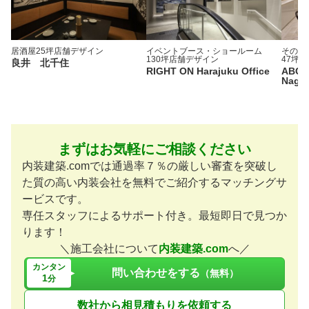
居酒屋
25坪
店舗デザイン
イベントブース・ショールーム
その他
130坪
店舗デザイン
47坪
店
良井 北千住
RIGHT ON Harajuku Office
ABC C
Nago
まずはお気軽にご相談ください
内装建築.comでは通過率７％の厳しい審査を突破し
た質の高い内装会社を無料でご紹介するマッチングサ
ービスです。
専任スタッフによるサポート付き。最短即日で見つか
ります！
＼施工会社について
内装建築.com
へ／
カンタン
問い合わせをする
（無料）
1
分
数社から相見積もりを依頼する