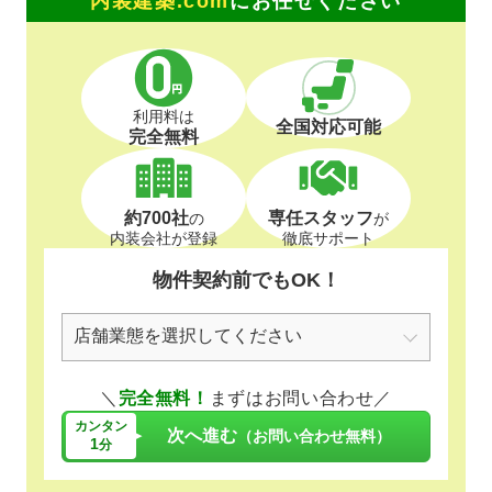
内装建築.com
にお任せください
利用料は
全国対応可能
完全無料
約700社
専任スタッフ
の
が
内装会社が登録
徹底サポート
物件契約前でもOK！
＼
完全無料！
まずはお問い合わせ／
カンタン
次へ進む
（お問い合わせ無料）
1
分