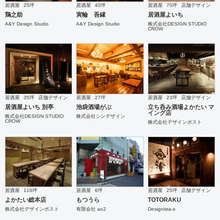
居酒屋
25坪
居酒屋
40坪
居酒屋
70坪
店舗デザイン
鶏之助
寅輪 吾縁
居酒屋よいち
A&Y Design Studio
A&Y Design Studio
株式会社DESIGN STUDIO
CROW
居酒屋
35坪
店舗デザイン
居酒屋
27坪
居酒屋
23坪
店舗デザイン
居酒屋よいち 別亭
池袋酒場がぶ
立ち呑み酒場よかたい マ
イング店
株式会社DESIGN STUDIO
株式会社シンデザイン
CROW
株式会社デザインポスト
居酒屋
116坪
居酒屋
6坪
居酒屋
25坪
店舗デザイン
よかたい総本店
もつうら
TOTORAKU
株式会社デザインポスト
有限会社 ao2
Designista-s