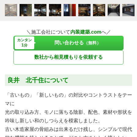
＼施工会社について
内装建築.com
へ／
カンタン
問い合わせる
（無料）
1
分
数社から相見積もりを依頼する
良井 北千住について
「古いもの」「新しいもの」の対比やコントラストをテー
マに
光の取り込み方、モノに落ちる陰影、配色、素材や形状を
吟味し新しい和のしつらえを模索しました。
古い木造家屋の骨組みは出来るだけ残し、シンプルで現代