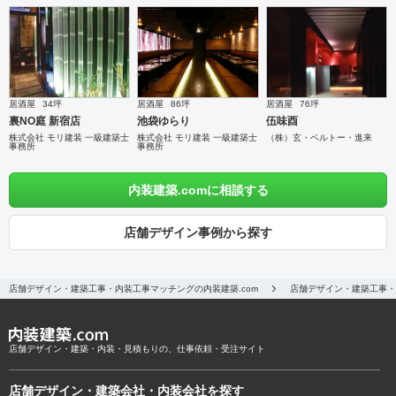
居酒屋
34坪
居酒屋
86坪
居酒屋
76坪
裏NO庭 新宿店
池袋ゆらり
伍味酉
株式会社 モリ建装 一級建築士
株式会社 モリ建装 一級建築士
（株）玄・ベルトー・進来
事務所
事務所
内装建築.comに相談する
店舗デザイン事例から探す
店舗デザイン・建築工事・内装工事マッチングの内装建築.com
店舗デザイン・建築工事・
店舗デザイン・建築・内装・見積もりの、仕事依頼・受注サイト
店舗デザイン・建築会社・内装会社を探す