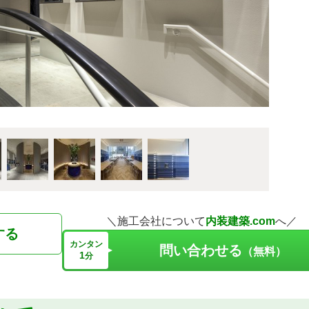
＼施工会社について
内装建築.com
へ／
する
カンタン
問い合わせる
（無料）
1
分