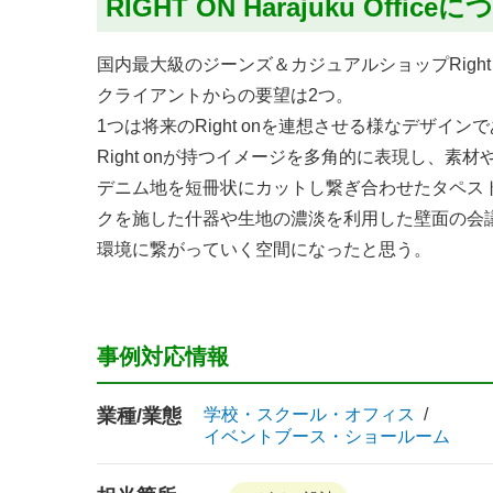
RIGHT ON Harajuku Office
国内最大級のジーンズ＆カジュアルショップRight
クライアントからの要望は2つ。
1つは将来のRight onを連想させる様なデザ
Right onが持つイメージを多角的に表現し、素
デニム地を短冊状にカットし繋ぎ合わせたタペス
クを施した什器や生地の濃淡を利用した壁面の会
環境に繋がっていく空間になったと思う。
事例対応情報
業種/業態
学校・スクール・オフィス
イベントブース・ショールーム