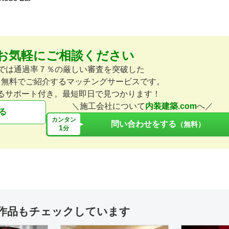
お気軽にご相談ください
omでは通過率７％の厳しい審査を突破した
を無料でご紹介するマッチングサービスです。
るサポート付き。最短即日で見つかります！
＼施工会社について
内装建築.com
へ／
る
カンタン
問い合わせをする
（無料）
1
分
作品もチェックしています