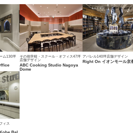
ーム
130坪
その他学校・スクール・オフィス
47坪
アパレル
140坪
店舗デザイン
店舗デザイン
Right On イオンモール京
ffice
ABC Cooking Studio Nagoya
Dome
フィス
Kobe Bal