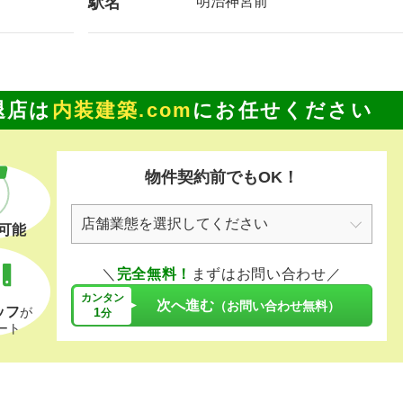
駅名
明治神宮前
退店は
内装建築.com
にお任せください
物件契約前でもOK！
可能
＼
完全無料！
まずはお問い合わせ／
カンタン
次へ進む
（お問い合わせ無料）
ッフ
1
が
分
ート