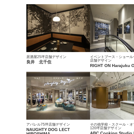
居酒屋
25坪
店舗デザイン
イベントブース・ショール
店舗デザイン
良井 北千住
RIGHT ON Harajuku O
アパレル
75坪
店舗デザイン
その他学校・スクール・オ
120坪
店舗デザイン
NAUGHTY DOG LECT
ABC Cooking Studio 
HIROSHIMA