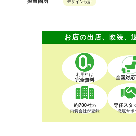
担当箇所
デザイン設計
お店の出店、改装、
利用料は
全国対応
完全無料
約700社
専任スタ
の
内装会社が登録
徹底サポ