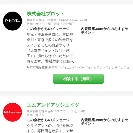
株式会社プロット
神奈川県横浜市中区尾上町4-54 Kannai ex 3F
店舗デザイン
施工管理
設計施工
この会社からのメッセージ
内装建築.comからのおすすめ
ポイント
地元・横浜を基盤に、主に神
奈川・東京で多くの飲食店を
メインとしたのお店づくり
（店舗デザイン・設計・施
工）に携わらせていただいて
おります。 弊社の多くは個人
店や少数店舗展開のお客様な
対応可能な業態
居酒屋
ダイニング・バー
イタリアン・フレンチ
カフェ・
ので「お客様と共に創り上げ
る店づくり」をモットーにし
相談する（無料）
ています。 それはデザイン優
先で押しつけることなく、私
どものご提案を土台に「スタ
ッフも来店者も居心地の良い
地元に愛されるお店」を一緒
エムアンドアソシエイツ
に作りましょう！ということ
東京都新宿区四谷4-10ユニヴェールビル101
です。大抵のお店は近隣のリ
店舗デザイン
ピーターで売上が支えられて
この会社からのメッセージ
内装建築.comからのおすすめ
ポイント
いるのですから大事なポイン
クライアントの、拘りを体現
トだと思いませんか？ また個
する、専門店を数多く、デザ