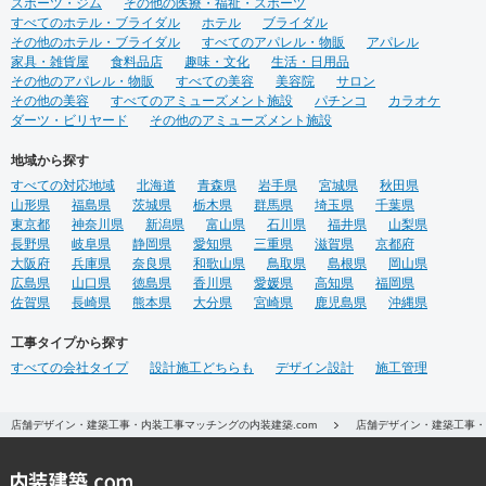
スポーツ・ジム
その他の医療・福祉・スポーツ
すべてのホテル・ブライダル
ホテル
ブライダル
その他のホテル・ブライダル
すべてのアパレル・物販
アパレル
家具・雑貨屋
食料品店
趣味・文化
生活・日用品
その他のアパレル・物販
すべての美容
美容院
サロン
その他の美容
すべてのアミューズメント施設
パチンコ
カラオケ
ダーツ・ビリヤード
その他のアミューズメント施設
地域から探す
すべての対応地域
北海道
青森県
岩手県
宮城県
秋田県
山形県
福島県
茨城県
栃木県
群馬県
埼玉県
千葉県
東京都
神奈川県
新潟県
富山県
石川県
福井県
山梨県
長野県
岐阜県
静岡県
愛知県
三重県
滋賀県
京都府
大阪府
兵庫県
奈良県
和歌山県
鳥取県
島根県
岡山県
広島県
山口県
徳島県
香川県
愛媛県
高知県
福岡県
佐賀県
長崎県
熊本県
大分県
宮崎県
鹿児島県
沖縄県
工事タイプから探す
すべての会社タイプ
設計施工どちらも
デザイン設計
施工管理
店舗デザイン・建築工事・内装工事マッチングの内装建築.com
店舗デザイン・建築工事・