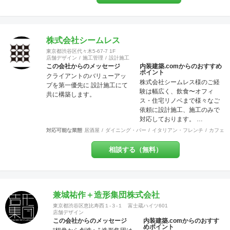
文住宅など幅広く工事を担当
させていただいております。
建物種別は店舗・戸建・アパ
ート・マンションなど様々な
建物に対応させていただいて
株式会社シームレス
おり、色々な所にバラバラに
東京都渋谷区代々木5-67-7 1F
工事内容の注文をしていただ
店舗デザイン
施工管理
設計施工
かなくとも、弊社にて一式執
この会社からのメッセージ
内装建築.comからのおすすめ
ポイント
り行う事をメリットとし、活
クライアントのバリューアッ
株式会社シームレス様のご経
動致しております。 尚、店
プを第一優先に 設計施工にて
験は幅広く、飲食〜オフィ
舗・住宅のセキュリティー面
共に構築します。
ス・住宅リノベまで様々なご
にも配慮しており、防犯カメ
依頼に設計施工、施工のみで
ラなどの部分にも力を入れて
対応しております。 …
おります。 他の施工店ではで
きない方法で、アレルギー・
対応可能な業態
居酒屋
ダイニング・バー
イタリアン・フレンチ
カフェ・
シックハウス症候群・化学物
質過敏症の方や健康な方にも
相談する（無料）
良いとされる、化学物質は一
切使わない施工方法で無添加
資材を使う工事なども対応で
きます。多様な形で取り組ん
兼城祐作＋造形集団株式会社
でおります。 経験豊富な営
業、デザイナー、設計士、建
東京都渋谷区恵比寿西１-３-１ 富士蔵ハイツ601
店舗デザイン
築士【1級】、現場監督がお客
この会社からのメッセージ
内装建築.comからのおすす
様をトータルサポート致しま
めポイント