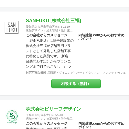
他社との価格競争の中で勝ち
抜いて来ました。 お問い合わ
せは メール
（tenperhide31@icloud.com）
SANFUKU [株式会社三福]
からも承ります。 その他：道
愛知県名古屋市守山区幸心3-1119
具商 愛知県公安委員会許
店舗デザイン
施工管理
設計施工
可 第542642304700号
この会社からのメッセージ
内装建築.comからのおすすめ
ポイント
「SANFUKU」は総合建設業の
株式会社三福が店舗専門ブラ
ンドとして発足した店舗工事
に特化した業態です。 新店・
改装問わず設計からプランニ
ングまで何でもこなし、かつ
リーズナブルに、お客様のご
対応可能な業態
居酒屋
ダイニング・バー
イタリアン・フレンチ
カフェ・
要望を最大限実現させていき
ます。 また内装・外装・外構
相談する（無料）
などすべての分野でその道の
プロが在籍しているため、高
水準の施工が可能です。 出来
上がった時に綺麗なのは当た
り前！腕の良さは年数が経て
株式会社ビリーフデザイン
ば経つほど実感できます。 そ
千葉県四街道市大日2055-10
して、SANFUKUの職人は施工
店舗デザイン
施工管理
設計施工
力だけでなくコミニケーショ
この会社からのメッセージ
内装建築.comからのおすすめ
ポイント
ン力に優れています。 お客様