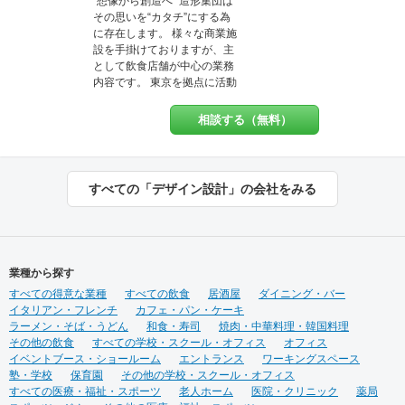
“想像から創造へ” 造形集団は
す。 作業現場では自社の職人
その思いを“カタチ”にする為
がおりますので、柔軟性やス
に存在します。 様々な商業施
ピード感ある対応致します。
設を手掛けておりますが、主
ＵＳＥＮやサカイ引越センタ
として飲食店舗が中心の業務
ーとの提携企業でございます
内容です。 東京を拠点に活動
ので工事のみならず、その他
し、国内各地、及び海外にて
のご要望にもご対応させてい
商業施設デザインを手掛けて
ただく事も可能です。 【特
相談する（無料）
おります。
典・サービス有】チーパス・
スマイル 協賛店 【受賞歴】 ・
千葉市都市文化賞2020 カ
フェ新装工事物件 受賞 ・掲
すべての「デザイン設計」の会社をみる
載建築メディア 「アーキテク
チャーフォト」 Weekly
Top Topics 特集作品 マン
ションリノベーション工事物
件 選出 ・『小さなベーカリ
業種から探す
ー&焼き菓子店のデザイン』単
すべての得意な業種
すべての飲食
居酒屋
ダイニング・バー
行本 全国で愛される１０
イタリアン・フレンチ
カフェ・パン・ケーキ
０軒 ベーカリー店舗新装
ラーメン・そば・うどん
和食・寿司
焼肉・中華料理・韓国料理
工事物件 選出
その他の飲食
すべての学校・スクール・オフィス
オフィス
イベントブース・ショールーム
エントランス
ワーキングスペース
塾・学校
保育園
その他の学校・スクール・オフィス
すべての医療・福祉・スポーツ
老人ホーム
医院・クリニック
薬局