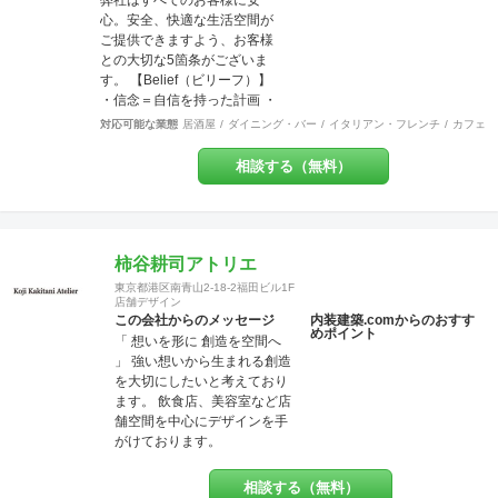
弊社はすべてのお客様に安
が安心してオープンできるよ
心。安全、快適な生活空間が
うきめ細やかな対応を心がけ
ご提供できますよう、お客様
ています。
との大切な5箇条がございま
す。 【Belief（ビリーフ）】
・信念＝自信を持った計画 ・
信用＝信じて用いる行動 ・信
対応可能な業態
居酒屋
ダイニング・バー
イタリアン・フレンチ
カフェ・
頼＝信じて頼られる対応 ・信
条＝固く信じて守る約束 ・確
相談する（無料）
信＝固く信じられる内容
【Design（デザイン）】 設
計、図案、意匠、美的造形を
考慮した創意工夫の計画、作
成 またデザインを通じて、関
柿谷耕司アトリエ
わる方達との関係の構築 これ
東京都港区南青山2-18-2福田ビル1F
らの要素を持って、設計・施
店舗デザイン
工・管理を行っております。
この会社からのメッセージ
内装建築.comからのおすす
めポイント
お客様のお悩みやご相談には
「 想いを形に 創造を空間へ
真摯に向き合い、ご要望を最
」 強い想いから生まれる創造
大限実現する技術力を提供い
を大切にしたいと考えており
たします。 施工後にお客様が
ます。 飲食店、美容室など店
笑顔を見せてくださるときこ
舗空間を中心にデザインを手
そ、弊社にとってもっとも喜
がけております。
ばしい瞬間です。 弊社はリフ
ォーム・リノベーションや注
相談する（無料）