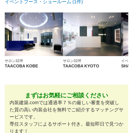
イベントブース・ショールーム (1件)
サロン
32坪
サロン
32坪
イベン
TAACOBA KOBE
TAACOBA KYOTO
SHAR
まずはお気軽にご相談ください
内装建築.comでは通過率７％の厳しい審査を突破し
た質の高い内装会社を無料でご紹介するマッチングサ
ービスです。
専任スタッフによるサポート付き。最短即日で見つか
ります！