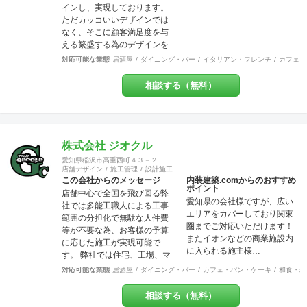
人事業主にとって内装工事費
インし、実現しております。
が大変な負担だということは
ただカッコいいデザインでは
重々承知しております。コス
なく、そこに顧客満足度を与
ト面でも最大限のご協力を
える繁盛する為のデザインを
日々心がけております。ご気
心掛けています。 クライアン
対応可能な業態
居酒屋
ダイニング・バー
イタリアン・フレンチ
カフェ・
軽にご相談ください。 美味し
トの方々と、コミュニケーシ
いお料理・最高のサービス・
ョンを計りながら、ワクワ
相談する（無料）
素敵な品揃えに自信あり！そ
ク、ドキドキする、デザイ
んな出店計画・改装計画をお
ン！ 繁盛するデザインが良い
持ちの皆さま、是非それらを
デザイン！
最高に輝かせる空間づくり
を、私たちにお手伝いさせて
株式会社 ジオクル
ください。
愛知県稲沢市高重西町４３－２
店舗デザイン
施工管理
設計施工
この会社からのメッセージ
内装建築.comからのおすすめ
ポイント
店舗中心で全国を飛び回る弊
愛知県の会社様ですが、広い
社では多能工職人による工事
エリアをカバーしており関東
範囲の分担化で無駄な人件費
圏までご対応いただけます！
等が不要な為、お客様の予算
またイオンなどの商業施設内
に応じた施工が実現可能で
に入られる施主様…
す。 弊社では住宅、工場、マ
ンション、店舗に渡り様々な
対応可能な業態
居酒屋
ダイニング・バー
カフェ・パン・ケーキ
和食・寿
分野での幅広い建築経験や、
提案力があります。 これまで
相談する（無料）
には200万〜700万程の開きで