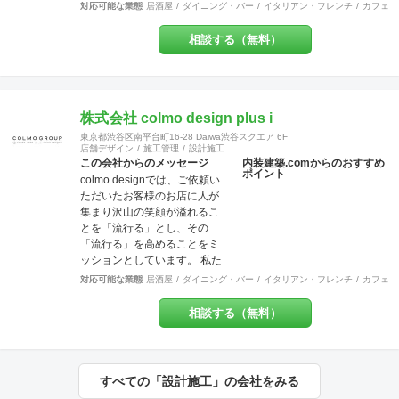
をしております◎ 飲食店専門
ただく事も可能です。 【特
対応可能な業態
居酒屋
ダイニング・バー
イタリアン・フレンチ
カフェ・
の設計施工会社です◎一人の
典・サービス有】チーパス・
担当者がデザイン設計施工メ
スマイル 協賛店 【受賞歴】 ・
相談する（無料）
ンテナンスまで一気通貫で行
千葉市都市文化賞2020 カ
う会社です◎弊社には営業マ
フェ新装工事物件 受賞 ・掲
ンはいません。 お客様の
載建築メディア 「アーキテク
【夢】を実現する上で、
チャーフォト」 Weekly
「+1」の感動を提供致しま
株式会社 colmo design plus i
Top Topics 特集作品 マン
す。 あれも！これも！やりた
ションリノベーション工事物
東京都渋谷区南平台町16-28 Daiwa渋谷スクエア 6F
い事を一緒になって整理し 異
件 選出 ・『小さなベーカリ
店舗デザイン
施工管理
設計施工
業種のデザイナー達がお客様
この会社からのメッセージ
内装建築.comからのおすすめ
ー&焼き菓子店のデザイン』単
ポイント
の創造を膨らませ 理想を超え
colmo designでは、ご依頼い
行本 全国で愛される１０
るお店を設計し、作り上げま
ただいたお客様のお店に人が
０軒 ベーカリー店舗新装
す。 対応エリア：神奈川県全
集まり沢山の笑顔が溢れるこ
工事物件 選出
域 東京都23区 東京都多摩
とを「流行る」とし、その
地域エリア 川崎地域
「流行る」を高めることをミ
【 ？ 】 ＝
ッションとしています。 私た
【 ！ 】 ご来店頂いた方々
ちは​​お客様ごとにちがう“オモ
対応可能な業態
居酒屋
ダイニング・バー
イタリアン・フレンチ
カフェ・
の頭の中に「 ？ 」が浮か
イ”にとことん向き合い、“店舗
び 意図に気づいた瞬間
づくりの先に実現したいこ
相談する（無料）
「 ！ 」に変わってしま
と”を一緒に創り上げます。ま
う。 HACOLABOは、楽しみに
だカタチになっていない想い
あふれた 「仕組み」を提供致
を聞かせてください。 施工実
します。 伝える思いと 届け
績は900店以上。 グループ会
すべての「設計施工」の会社をみる
る声に ちょっとした遊び心を
社で直営美容室を13店舗を運