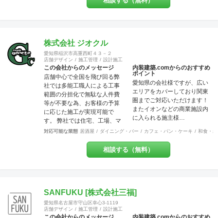
相談する（無料）
ています。 それはデザイン優
先で押しつけることなく、私
どものご提案を土台に「スタ
ッフも来店者も居心地の良い
地元に愛されるお店」を一緒
株式会社 ジオクル
に作りましょう！ということ
愛知県稲沢市高重西町４３－２
です。大抵のお店は近隣のリ
店舗デザイン
施工管理
設計施工
ピーターで売上が支えられて
この会社からのメッセージ
内装建築.comからのおすすめ
ポイント
いるのですから大事なポイン
店舗中心で全国を飛び回る弊
愛知県の会社様ですが、広い
トだと思いませんか？ また個
社では多能工職人による工事
エリアをカバーしており関東
人事業主にとって内装工事費
範囲の分担化で無駄な人件費
圏までご対応いただけます！
が大変な負担だということは
等が不要な為、お客様の予算
またイオンなどの商業施設内
重々承知しております。コス
に応じた施工が実現可能で
に入られる施主様…
ト面でも最大限のご協力を
す。 弊社では住宅、工場、マ
日々心がけております。ご気
ンション、店舗に渡り様々な
対応可能な業態
居酒屋
ダイニング・バー
カフェ・パン・ケーキ
和食・寿
軽にご相談ください。 美味し
分野での幅広い建築経験や、
いお料理・最高のサービス・
提案力があります。 これまで
相談する（無料）
素敵な品揃えに自信あり！そ
には200万〜700万程の開きで
んな出店計画・改装計画をお
他社との価格競争の中で勝ち
持ちの皆さま、是非それらを
抜いて来ました。 お問い合わ
最高に輝かせる空間づくり
せは メール
を、私たちにお手伝いさせて
（tenperhide31@icloud.com）
SANFUKU [株式会社三福]
ください。
からも承ります。 その他：道
愛知県名古屋市守山区幸心3-1119
具商 愛知県公安委員会許
店舗デザイン
施工管理
設計施工
可 第542642304700号
この会社からのメッセージ
内装建築.comからのおすすめ