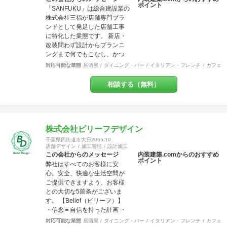
ポイント
「SANFUKU」は総合建設業の
株式会社三福が店舗専門ブラ
ンドとして発足した店舗工事
に特化した業態です。 新店・
改装問わず設計からプランニ
ングまで何でもこなし、かつ
リーズナブルに、お客様のご
対応可能な業態
居酒屋
ダイニング・バー
イタリアン・フレンチ
カフェ・
要望を最大限実現させていき
ます。 また内装・外装・外構
相談する（無料）
などすべての分野でその道の
プロが在籍しているため、高
水準の施工が可能です。 出来
上がった時に綺麗なのは当た
り前！腕の良さは年数が経て
株式会社ビリーフデザイン
ば経つほど実感できます。 そ
千葉県四街道市大日2055-10
して、SANFUKUの職人は施工
店舗デザイン
施工管理
設計施工
力だけでなくコミニケーショ
この会社からのメッセージ
内装建築.comからのおすすめ
ポイント
ン力に優れています。 お客様
弊社はすべてのお客様に安
が安心してオープンできるよ
心。安全、快適な生活空間が
うきめ細やかな対応を心がけ
ご提供できますよう、お客様
ています。
との大切な5箇条がございま
す。 【Belief（ビリーフ）】
・信念＝自信を持った計画 ・
信用＝信じて用いる行動 ・信
対応可能な業態
居酒屋
ダイニング・バー
イタリアン・フレンチ
カフェ・