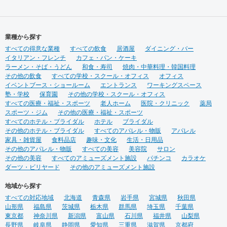
ＨＡＣＯＬＡＢＯ
営をしておりますので、経験
をもとにデザイン性と機能性
を兼ね備えたご提案をいたし
ます。 ◉サービス ①テナント
業種から探す
紹介サポート ②顧客ターゲッ
すべての得意な業種
ト・マーケティング調査 ③資
すべての飲食
居酒屋
ダイニング・バー
イタリアン・フレンチ
金調達サポート ④美容業界専
カフェ・パン・ケーキ
ラーメン・そば・うどん
門のデザイン提案 ⑤自社施工
和食・寿司
焼肉・中華料理・韓国料理
その他の飲食
⑥ブランディングのための販
すべての学校・スクール・オフィス
オフィス
イベントブース・ショールーム
促ツール ⑦お客様により沿っ
エントランス
ワーキングスペース
塾・学校
保育園
たアフターフォロー まずはご
その他の学校・スクール・オフィス
すべての医療・福祉・スポーツ
相談やお話だけでも構いませ
老人ホーム
医院・クリニック
薬局
スポーツ・ジム
ん。 お気軽にお問合せくださ
その他の医療・福祉・スポーツ
すべてのホテル・ブライダル
いませ！
ホテル
ブライダル
その他のホテル・ブライダル
すべてのアパレル・物販
アパレル
家具・雑貨屋
食料品店
趣味・文化
生活・日用品
その他のアパレル・物販
すべての美容
美容院
サロン
その他の美容
すべてのアミューズメント施設
パチンコ
カラオケ
ダーツ・ビリヤード
その他のアミューズメント施設
地域から探す
すべての対応地域
北海道
青森県
岩手県
宮城県
秋田県
山形県
福島県
茨城県
栃木県
群馬県
埼玉県
千葉県
東京都
神奈川県
新潟県
富山県
石川県
福井県
山梨県
長野県
岐阜県
静岡県
愛知県
三重県
滋賀県
京都府