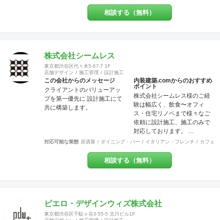
頼＝信じて頼られる対応 ・信
条＝固く信じて守る約束 ・確
相談する（無料）
信＝固く信じられる内容
【Design（デザイン）】 設
計、図案、意匠、美的造形を
考慮した創意工夫の計画、作
成 またデザインを通じて、関
株式会社シームレス
わる方達との関係の構築 これ
東京都渋谷区代々木5-67-7 1F
らの要素を持って、設計・施
店舗デザイン
施工管理
設計施工
工・管理を行っております。
この会社からのメッセージ
内装建築.comからのおすすめ
ポイント
お客様のお悩みやご相談には
クライアントのバリューアッ
株式会社シームレス様のご経
真摯に向き合い、ご要望を最
プを第一優先に 設計施工にて
験は幅広く、飲食〜オフィ
大限実現する技術力を提供い
共に構築します。
ス・住宅リノベまで様々なご
たします。 施工後にお客様が
依頼に設計施工、施工のみで
笑顔を見せてくださるときこ
対応しております。 …
そ、弊社にとってもっとも喜
ばしい瞬間です。 弊社はリフ
対応可能な業態
居酒屋
ダイニング・バー
イタリアン・フレンチ
カフェ・
ォーム・リノベーションや注
文住宅など幅広く工事を担当
相談する（無料）
させていただいております。
建物種別は店舗・戸建・アパ
ート・マンションなど様々な
建物に対応させていただいて
ピエロ・デザインウィズ株式会社
おり、色々な所にバラバラに
工事内容の注文をしていただ
東京都渋谷区千駄ヶ谷3-55-5 北川ビル1F