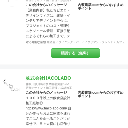
店舗デザイン
施工管理
設計施工
かなくとも、弊社にて一式執
この会社からのメッセージ
内装建築.comからのおすすめ
り行う事をメリットとし、活
ポイント
【業務内容】私たちピエロ・
動致しております。 尚、店
デザインウィズは、建築・イ
舗・住宅のセキュリティー面
ンテリアデザインを中心に、
にも配慮しており、防犯カメ
プロジェクトのコスト管理や
ラなどの部分にも力を入れて
スケジュール管理、直接手配
おります。 他の施工店ではで
によるそれらの施工まで、デ
きない方法で、アレルギー・
ザインという業務領域を超え
シックハウス症候群・化学物
対応可能な業態
居酒屋
ダイニング・バー
イタリアン・フレンチ
カフェ・
てプロジェクトに参加させて
質過敏症の方や健康な方にも
頂いております。飲食店、ア
良いとされる、化学物質は一
相談する（無料）
パレルショップを中心に、ホ
切使わない施工方法で無添加
テル、オフィス、食物販など
資材を使う工事なども対応で
を多く手掛けています。 【グ
きます。多様な形で取り組ん
ループ会社】グループ会社
でおります。 経験豊富な営
に、ピエロ・デザイン＆ワー
株式会社HACOLABO
業、デザイナー、設計士、建
クス（本社、ＷＥＢ・グラフ
築士【1級】、現場監督がお客
神奈川県川崎市多摩区宿河原3-6-1
ィック、不動産）、ピエロ・
店舗デザイン
施工管理
設計施工
様をトータルサポート致しま
デザイン＆ブリッジ（工事、
この会社からのメッセージ
内装建築.comからのおすすめ
す。 作業現場では自社の職人
ポイント
全国対応）の３社で、さまざ
１０００件以上の飲食店設計
がおりますので、柔軟性やス
まなご要望にお応えする体制
施工経験◎
ピード感ある対応致します。
を整えています。 【許認可】
https://www.hacolabo.com/ 自
ＵＳＥＮやサカイ引越センタ
一級建築士事務所、一般建設
分が作ったお店に家族を連れ
ーとの提携企業でございます
業、特定建設業（本社）、宅
てごはんを食べることだけが
ので工事のみならず、その他
地建物取引業（本社）
幸せで、日々大切にお店作り
のご要望にもご対応させてい