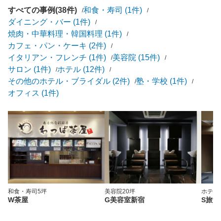
すべての事例(38件)
和食・寿司 (1件)
ダイニング・バー (1件)
焼肉・中華料理・韓国料理 (1件)
カフェ・パン・ケーキ (2件)
イタリアン・フレンチ (1件)
美容院 (15件)
サロン (1件)
ホテル (12件)
その他のホテル・ブライダル (2件)
塾・学校 (1件)
オフィス (1件)
和食・寿司
5坪
美容院
20坪
ホテル
W茶屋
G美容室新宿
S旅館