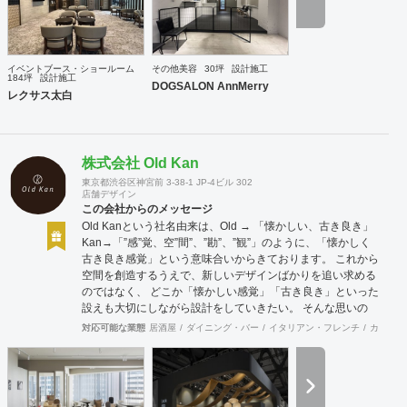
イベントブース・ショールーム
その他美容
30坪
設計施工
184坪
設計施工
DOGSALON AnnMerry
レクサス太白
株式会社 Old Kan
東京都渋谷区神宮前 3-38-1 JP-4ビル 302
店舗デザイン
この会社からのメッセージ
Old Kanという社名由来は、Old → 「懐かしい、古き良き」
Kan→「”感”覚、空”間”、”勘”、”観”」のように、「懐かしく
古き良き感覚」という意味合いからきております。 これから
空間を創造するうえで、新しいデザインばかりを追い求める
のではなく、 どこか「懐かしい感覚」「古き良き」といった
設えも大切にしながら設計をしていきたい。 そんな思いの
下、日々クライアント様、そしてその空間を使うお客様に幸
対応可能な業態
居酒屋
ダイニング・バー
イタリアン・フレンチ
カフェ・
せを提供できるようなデザインを心がけて日々精進しており
ます。 Old Kan 浦田 晶平 Shohei Urata https://old-kan.jp
Instagram：https://www.instagram.com/old_kan_/?hl=ja
shohei_urata@old-kan.jp 〒150-0001 東京都渋谷区神宮前
3-38-1 JP-4ビル 302