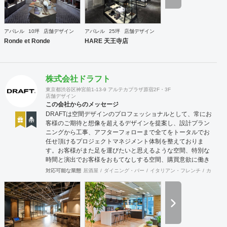
・店舗設計（物販店／飲食店／美容室など） ・ブランディン
グ及びディレクション業務 ・出店におけるトータルデザイン
・住宅リノベーション ・家具及び什器デザイン
アパレル
10坪
店舗デザイン
アパレル
25坪
店舗デザイン
Ronde et Ronde
HARE 天王寺店
株式会社ドラフト
東京都渋谷区神宮前1-13-9 アルテカプラザ原宿2F・3F
店舗デザイン
この会社からのメッセージ
DRAFTは空間デザインのプロフェッショナルとして、常にお
客様のご期待と想像を超えるデザインを提案し、設計プラン
ニングから工事、アフターフォローまで全てをトータルでお
任せ頂けるプロジェクトマネジメント体制を整えておりま
す。お客様がまた足を運びたいと思えるような空間、特別な
時間と演出でお客様をおもてなしする空間、購買意欲に働き
かけるレイアウトとVMD、ブランド力を高める空間演出な
対応可能な業態
居酒屋
ダイニング・バー
イタリアン・フレンチ
カフェ・
ど、多くの方々に満足していただける店舗デザインに自信を
持っております。 ご希望されるイメージ、コストに関する不
安要素、 新規オープン、移転・改装に関するスケジュール、
ほか不明点など、まずはお気軽にお問い合わせください。