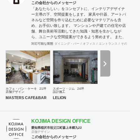
この会社からのメッセージ
「あなたらしい」をコンセプトに、インテリアデザイナ
ー主導の下、空間提案をします。 家具や什器、アートパ
ネルなど空間を作り込むために必要なマテリアルも含
め、お手伝い致します。 マンションや戸建ての住宅や店
舗、舞台美術等活動してきた知識・知恵を生かしなが
ら、ユニークな空間提案ができるよう努めます。 また、
雑誌やラジオ番組などでのご紹介やプレスリリースも必
対応可能な業態
ダイニング・バー
オフィス
エントランス
その他
医院
要であれば、お手伝いさせていただきます。
カフェ・パン・ケーキ
21坪
スポーツ・ジム
24坪
店舗デザイン
設計施工
MASTERS CAFE&BAR
LELION
KOJIMA DESIGN OFFICE
愛知県稲沢市祖父江町森上本郷九22
店舗デザイン
この会社からのメッセージ