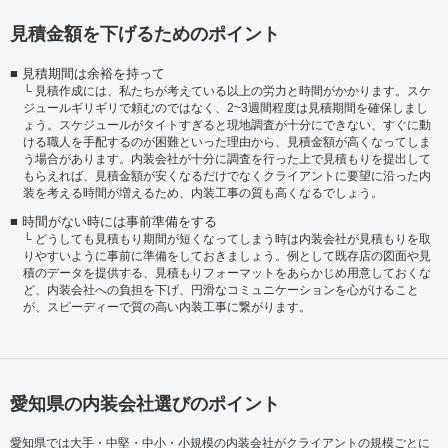
見積金額を下げるためのポイント
見積期間は余裕を持って
見積作成には、私たちが考えている以上の労力と時間がかかります。スケ
ジュールギリギリで頼むのではなく、2~3週間程度は見積期間を確保しまし
ょう。スケジュールがタイトすぎると現地調査が十分にできない、すぐに動
ける職人を手配するのが困難といった理由から、見積金額が高くなってしま
う場合があります。内装会社が十分に調査を行った上で見積もりを提出して
もらえれば、見積金額が安くなるだけでなくクライアントに要望に沿った内
装を考える時間が増えるため、内装工事の質も高くなるでしょう。
時間がない時には事前準備をする
どうしても見積もり期間が短くなってしまう時は内装会社が見積もりを取
りやすいように事前に準備をしておきましょう。例として既存店の図面や見
積のデータを提供する、見積もりフォーマットをあらかじめ用意しておくな
ど、内装会社への負担を下げ、円滑なコミュニケーションを心がけること
が、スピーディーで質の高い内装工事に繋がります。
愛知県の内装会社選びのポイント
愛知県では大手・中堅・中小・小規模の内装会社がクライアントの規模ごとに