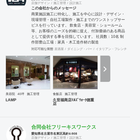
店舗デザイン
施工管理
設計施工
この会社からのメッセージ
商業施設施工に特化し、施工を中心に設計・デザイン・
現場管理・自社工場製作・施工までのワンストップサー
ビスを行っています。 飲食店・美容室・ショールーム
等、お客様のニーズを的確に捉え、付加価値のある商品
として提供する事を目指しています。 社員数：10名 制
作部豊山工場：家具・木工造作材の製造
対応可能な業態
居酒屋
ダイニング・バー
イタリアン・フレンチ
カフェ
美容院
40坪
施工管理
食飯店
施工管理
LAMP
久世福商店ﾋﾙｽﾞｳｫｰｸ徳重
店
合同会社フリーキスワークス
愛知県名古屋市名東区高針4-908
店舗デザイン
施工管理
設計施工