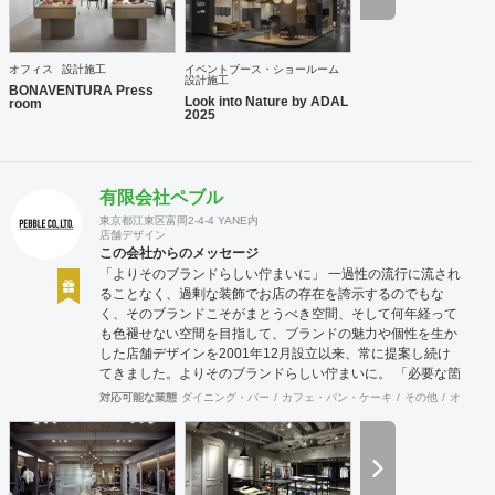
オフィス
設計施工
イベントブース・ショールーム
設計施工
BONAVENTURA Press
Look into Nature by ADAL
room
2025
有限会社ペブル
東京都江東区富岡2-4-4 YANE内
店舗デザイン
この会社からのメッセージ
「よりそのブランドらしい佇まいに」 一過性の流行に流され
ることなく、過剰な装飾でお店の存在を誇示するのでもな
く、そのブランドこそがまとうべき空間、そして何年経って
も色褪せない空間を目指して、ブランドの魅力や個性を生か
した店舗デザインを2001年12月設立以来、常に提案し続け
てきました。よりそのブランドらしい佇まいに。 「必要な箇
所に、必要なデザインを」 2012年からはさらにその思いを
対応可能な業態
ダイニング・バー
カフェ・パン・ケーキ
その他
オフィス
発展させ、店舗デザインに限らず、グラフィックデザインか
らブランディングまで総合的にブランドの出店をバックアッ
プできる体制も整えてきました。そのブランドにとってまず
何を優先すべきか、何が本当に必要なのか、そこをきちんと
アドバイスできる会社でありたいと思っています。 業務内容