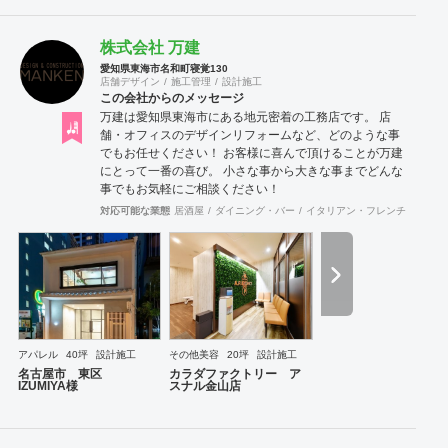
株式会社 万建
愛知県東海市名和町寝覚130
店舗デザイン
施工管理
設計施工
この会社からのメッセージ
万建は愛知県東海市にある地元密着の工務店です。 店
舗・オフィスのデザインリフォームなど、どのような事
でもお任せください！ お客様に喜んで頂けることが万建
にとって一番の喜び。 小さな事から大きな事までどんな
事でもお気軽にご相談ください！
対応可能な業態
居酒屋
ダイニング・バー
イタリアン・フレンチ
カフェ
アパレル
40坪
設計施工
その他美容
20坪
設計施工
名古屋市 東区
カラダファクトリー ア
IZUMIYA様
スナル金山店