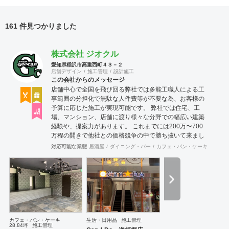
161 件見つかりました
株式会社 ジオクル
愛知県稲沢市高重西町４３－２
店舗デザイン
施工管理
設計施工
この会社からのメッセージ
店舗中心で全国を飛び回る弊社では多能工職人による工
事範囲の分担化で無駄な人件費等が不要な為、お客様の
予算に応じた施工が実現可能です。 弊社では住宅、工
場、マンション、店舗に渡り様々な分野での幅広い建築
経験や、提案力があります。 これまでには200万〜700
万程の開きで他社との価格競争の中で勝ち抜いて来まし
た。 お問い合わせは メール
対応可能な業態
居酒屋
ダイニング・バー
カフェ・パン・ケーキ
和食・
（tenperhide31@icloud.com）からも承ります。 その
他：道具商 愛知県公安委員会許可 第542642304700
号
カフェ・パン・ケーキ
生活・日用品
施工管理
28.84坪
施工管理