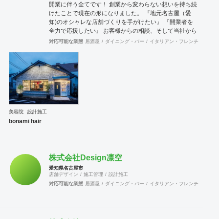
開業に伴う全てです！ 創業から変わらない想いを持ち続
けたことで現在の形になりました。 『地元名古屋（愛
知)のオシャレな店舗づくりを手がけたい』 『開業者を
全力で応援したい』 お客様からの相談、そして当社から
のご提案これらを真剣に考え、繰り返し繰り返しおこな
対応可能な業態
居酒屋
ダイニング・バー
イタリアン・フレンチ
カフェ
っていった結果トータルサポートという形になりまし
た。 「如何に低コストで良いものをつくるか？」 世の中
の値段や相場も常に変化します。技術も進化していま
す。 その中で最善の仕事をすることが我々の役目だと思
っています。 本物のサービスを提供することによってお
客様から信頼や喜びの声をいただく。 当社を動かすエネ
ルギーはこれにつきます。 この名古屋（愛知)の土地
で、お店を持ちたいという方をシーズンはこれからも全
美容院
設計施工
力で応援します！！
bonami hair
株式会社Design凛空
愛知県名古屋市
店舗デザイン
施工管理
設計施工
対応可能な業態
居酒屋
ダイニング・バー
イタリアン・フレンチ
カフェ