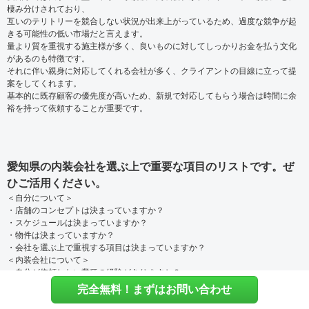
棲み分けされており、
互いのテリトリーを競合しない状況が出来上がっているため、過度な競争が起
きる可能性の低い市場だと言えます。
量より質を重視する施主様が多く、良いものに対してしっかりお金を払う文化
があるのも特徴です。
それに伴い親身に対応してくれる会社が多く、クライアントの目線に立って提
案をしてくれます。
基本的に既存顧客の優先度が高いため、新規で対応してもらう場合は時間に余
裕を持って依頼することが重要です。
愛知県の内装会社を選ぶ上で重要な項目のリストです。ぜ
ひご活用ください。
＜自分について＞
・店舗のコンセプトは決まっていますか？
・スケジュールは決まっていますか？
・物件は決まっていますか？
・会社を選ぶ上で重視する項目は決まっていますか？
＜内装会社について＞
・自分が依頼したい業種の経験がありますか？
・事例が好みに合っていますか？
完全無料！まずはお問い合わせ
・事例を見て自分の店舗のイメージが湧きますか？