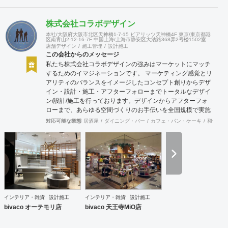
株式会社コラボデザイン
本社/大阪府大阪市北区天神橋1-7-15 ビアリッツ天神橋4F 東京/東京都港
区南青山2-12-16-7F 中国上海/上海市静安区大沽路368弄2号楼1502室
店舗デザイン
施工管理
設計施工
この会社からのメッセージ
私たち株式会社コラボデザインの強みはマーケットにマッチ
するためのイマジネーションです。 マーケティング感覚とリ
アリティのバランスをイメージしたコンセプト創りからデザ
イン・設計・施工・アフターフォローまでトータルなデザイ
ン/設計/施工を行っております。デザインからアフターフォ
ローまで、あらゆる空間づくりのお手伝いを全国規模で実施
できます。上海にもオフィスがございますので、中国での実
対応可能な業態
居酒屋
ダイニング・バー
カフェ・パン・ケーキ
和食・寿
施も可能です。
インテリア・雑貨
設計施工
インテリア・雑貨
設計施工
bivaco オーテモリ店
bivaco 天王寺MiO店