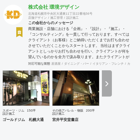
自信をもち後悔しない人生を送るために。まだ気づいていな
株式会社 環境デザイン
いあなたに送る。 何を? 誰しもその人しかもっていない個性
北海道札幌市中央区大通東11丁目22番地56号
が存在する。その個性を最大にいかした商いをみつけだし生
店舗デザイン
施工管理
設計施工
み出していく。小商いだっていい、個人が幸せであり直接届
この会社からのメッセージ
けることのできる範囲での人も幸せにできるのだから。 どう
商業施設・店舗における『企画』・『設計』・『施工』・
やって? akinauは人生100年100事業を掲げて100年続くよう
『コンサルティング』を一貫して行っております。すべては
な商いを生み出し続けていく。そのヒントは社内だけではな
クライアント（お客様）とご納得いただくまでお打ち合わせ
く関係する全ての人と考えて創り出す。そのために
させていただくことからスタートします。 当社はまずクライ
akinautalkなど会話のなかから発生するおもしろアイデアを
アントとしっかりお打ち合わせを行い、クライアントが何を
尊重し、実行しつづけていく。 コンセプト ビジョンと顧客
望んでいるのかを全力で汲み取ります。またクライアントが
が身近に感じれるように
思い描いていることをどのように表現していいのかお困りの
対応可能な業態
居酒屋
ダイニング・バー
イタリアン・フレンチ
カフェ・
ときは、お打ち合せ時クライアントからのご要望をこれまで
培ってきた当社ならではのノウハウでご提案いたします。
スポーツ・ジム
150坪
その他アパレル・物販
200坪
設計施工
設計施工
ゴールドジム 札幌大通
宮井平安堂書店