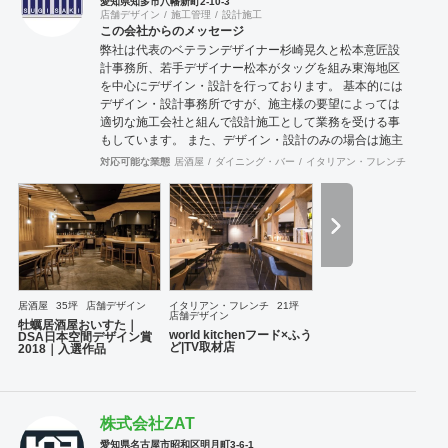
愛知県知多市八幡新町2-10-3
店舗デザイン
施工管理
設計施工
この会社からのメッセージ
弊社は代表のベテランデザイナー杉崎晃久と松本意匠設
計事務所、若手デザイナー松本がタッグを組み東海地区
を中心にデザイン・設計を行っております。 基本的には
デザイン・設計事務所ですが、施主様の要望によっては
適切な施工会社と組んで設計施工として業務を受ける事
もしています。 また、デザイン・設計のみの場合は施主
様に代わりデザイン事務所として現場監理をさせていた
対応可能な業態
居酒屋
ダイニング・バー
イタリアン・フレンチ
焼肉・
だきます。 【主な実績】 DSA日本空間デザイン賞2018
にて入選【物件名：牡蠣居酒屋おいすた】
http://www.dsa.or.jp/award/award2018/p/?
status=selected&category=C 弊社にて店舗名から内外装
までトータルで手掛けた飲食店が朝の報道番組にてテレ
ビ取材を受ける【物件名：world kitchenフード×ふう
ど】 https://www.nagoyatv.com/dode/program-
corner/marche_fri/korekuru/entry-17646.html
居酒屋
35坪
店舗デザイン
イタリアン・フレンチ
21坪
店舗デザイン
牡蠣居酒屋おいすた｜
world kitchenフード×ふう
DSA日本空間デザイン賞
ど|TV取材店
2018｜入選作品
株式会社ZAT
愛知県名古屋市昭和区明月町3-6-1