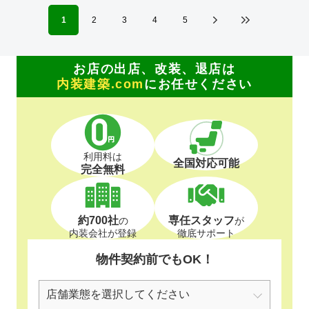
1
2
3
4
5
お店の出店、改装、退店は
内装建築.com
にお任せください
利用料は
全国対応可能
完全無料
約700社
専任スタッフ
の
が
内装会社が登録
徹底サポート
物件契約前でもOK！