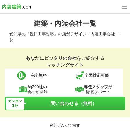
建築・内装会社一覧
愛知県の『祝日工事対応』の店舗デザイン・内装工事会社一
覧
あなたにピッタリの会社
をご紹介する
マッチングサイト
完全無料
全国対応可能
約700社
の
専任スタッフ
が
会社が登録
徹底サポート
カンタン
問い合わせる（無料）
1
分
+絞り込んで探す