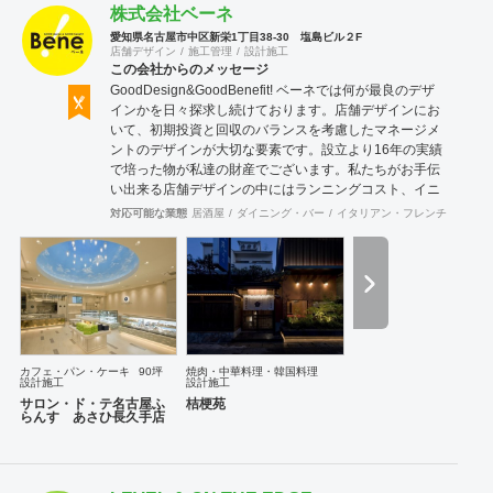
株式会社ベーネ
愛知県名古屋市中区新栄1丁目38-30 塩島ビル２F
店舗デザイン
施工管理
設計施工
この会社からのメッセージ
GoodDesign&GoodBenefit! ベーネでは何が最良のデザ
インかを日々探求し続けております。店舗デザインにお
いて、初期投資と回収のバランスを考慮したマネージメ
ントのデザインが大切な要素です。設立より16年の実績
で培った物が私達の財産でございます。私たちがお手伝
い出来る店舗デザインの中にはランニングコスト、イニ
シャルコストを考慮したデザイン、機能性、利便性が良
対応可能な業態
居酒屋
ダイニング・バー
イタリアン・フレンチ
カフェ
いデザインそして人々をワクワクさせるデザイン。これ
らの総合力が相まってGoodDesign&GoodBenefit!と言え
ると考えます。皆様に最高のデザインパフォーマンスを
お約束致します！
カフェ・パン・ケーキ
90坪
焼肉・中華料理・韓国料理
設計施工
設計施工
サロン・ド・テ名古屋ふ
桔梗苑
らんす あさひ長久手店