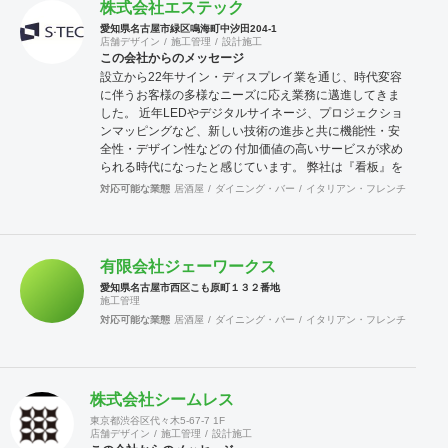
株式会社エステック
愛知県名古屋市緑区鳴海町中汐田204-1
店舗デザイン
施工管理
設計施工
この会社からのメッセージ
設立から22年サイン・ディスプレイ業を通じ、時代変容
に伴うお客様の多様なニーズに応え業務に邁進してきま
した。 近年LEDやデジタルサイネージ、プロジェクショ
ンマッピングなど、新しい技術の進歩と共に機能性・安
全性・デザイン性などの 付加価値の高いサービスが求め
られる時代になったと感じています。 弊社は『看板』を
提供するだけに留まらず、心地よい感性情報を世に提供
対応可能な業態
居酒屋
ダイニング・バー
イタリアン・フレンチ
ラーメ
するべく時代のニーズに順応し 柔軟な発想でチャレンジ
して、サイン全般業務と内装、LED照明を中心とした新
しい柱で付加価値の高い サービスを提供していきます。
また2014年ドイツOSRAM社と代理店契約を結び、建物
有限会社ジェーワークス
全体や内装天井をLED照明で演出するような 案件が増
愛知県名古屋市西区こも原町１３２番地
え、日々勉強させていただいております。
施工管理
対応可能な業態
居酒屋
ダイニング・バー
イタリアン・フレンチ
カフェ
株式会社シームレス
東京都渋谷区代々木5-67-7 1F
店舗デザイン
施工管理
設計施工