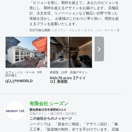
「ビジョンを形に、期待を超えて」 あなたのビジョンを
形にし、期待を超えるデザインをお届けします。 店舗設
計、注文住宅、リノベーションなど幅広い分野で培った
実績を活かし、 お客様のこだわりに寄り添い、理想を超
えるプランを提案いたします。
対応可能な業態
イタリアン・フレンチ
カフェ・パン・ケーキ
美容院
サ
カフェ・パン・ケーキ
5坪
美容院
13坪
店舗デザイン
設計施工
043c78 ai-iro【アイイ
ばんびやWORLD
ロ】美容院
有限会社 シーズン
愛知県春日井市東野町4-5-5
店舗デザイン
施工管理
設計施工
この会社からのメッセージ
シーズンでは、「資金のご相談」「デザイン設計」「施
工工事」「販促物の制作」全てを手がけています。 店舗