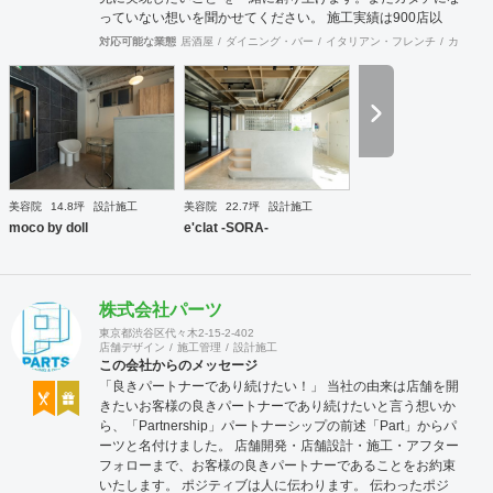
っていない想いを聞かせてください。 施工実績は900店以
上。 グループ会社で直営美容室を13店舗を運営をしており
対応可能な業態
居酒屋
ダイニング・バー
イタリアン・フレンチ
カフェ・
ますので、経験をもとにデザイン性と機能性を兼ね備えたご
提案をいたします。 ◉サービス ①テナント紹介サポート ②顧
客ターゲット・マーケティング調査 ③資金調達サポート ④
美容業界専門のデザイン提案 ⑤自社施工 ⑥ブランディング
のための販促ツール ⑦お客様により沿ったアフターフォロー
まずはご相談やお話だけでも構いません。 お気軽にお問合せ
くださいませ！
美容院
14.8坪
設計施工
美容院
22.7坪
設計施工
moco by doll
e'clat -SORA-
株式会社パーツ
東京都渋谷区代々木2-15-2-402
店舗デザイン
施工管理
設計施工
この会社からのメッセージ
「良きパートナーであり続けたい！」 当社の由来は店舗を開
きたいお客様の良きパートナーであり続けたいと言う想いか
ら、「Partnership」パートナーシップの前述「Part」からパ
ーツと名付けました。 店舗開発・店舗設計・施工・アフター
フォローまで、お客様の良きパートナーであることをお約束
いたします。 ポジティブは人に伝わります。 伝わったポジ