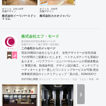
オフィス
234.34坪
オフィス
184坪
店舗デザイン
店舗デザイン
株式会社イーリバースドッ
株式会社カカオジャパン
トコム
株式会社エフ・モード
東京都渋谷区恵比寿南2-17-2-1F
店舗デザイン
施工管理
設計施工
この会社からのメッセージ
現在26期目の会社となります。 女性デザイナーが女性目線
での空間のご提案をいたします。 ベトナムダナンでも実績が
あります。 バリアフリー・ユニバーサルルームの実績多数あ
り 事業計画、助成金申請、デザイン設計施工、インテリアコ
ーディネートまで一貫したワンストップサービスが可能 恵比
寿事務所併設のインテリアショップ「其の伍」SONOGOで
はオリジナル家具をはじめアンティーク骨董家具の販売もし
対応可能な業態
ダイニング・バー
ラーメン・そば・うどん
和食・寿司
焼
ています。