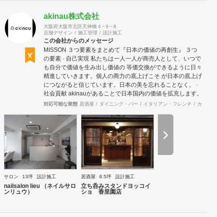
akinau株式会社
大阪府大阪市北区天神橋４−９−８
店舗デザイン
施工管理
設計施工
この会社からのメッセージ
MISSON ３つ要素をまとめて『日本の価値の再創生』 ３つ
の要素 · 自己実現 私たちは一人一人が商売人として、いつで
も自分で価値を生み出し価値の 等価交換ができるように日々
精進していきます。個人の商力の底上げこそ が日本の底上げ
につながると信じています。日本の美を忘れることなく。 ·
社会貢献 akinauがあることで日本国内の価値を拡充します。
そして世界に誇れる 国として日本の価値を輸出し続けていき
対応可能な業態
居酒屋
ダイニング・バー
イタリアン・フレンチ
カフェ・
ます。もちろん地球にやさしく、 人にもやさしく。 · 利益追
求 私たちは現段階ではお金というものが価値の目安として標
準とされる 時代で利益を追求し、まずは自社が幸せになるこ
とを約束します。 並行して売り上げも追求します。理由は自
社だけでなくそれに関係する 全ての会社や人々にも売り上げ
をつくることでお金というものをめぐる ように行動します。
社会にたくされた使命 今の日本は世界的にも元気がない。こ
れは自分本意に人生をまっとうできない人たちが多く存在す
サロン
13坪
設計施工
居酒屋
8.5坪
設計施工
るからであると想像できる。今社会で必要とされる人材、主
nailsalon lieu （ネイルサロ
立ち呑みスタンドヨッコイ
体性をもって自身の考えで行動できる。夢を大きく持って
ンリュウ）
ショ 香里園店
日々の鍛錬を怠らない。人を育て明るい未来の日本をつくり
だす。 VISSON 『商うをおもしろく。』 誰に? 自分のもって
いる素質、他にはできないこと、その本質をみつけていく。