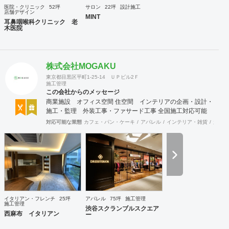
医院・クリニック
52坪
サロン
22坪
設計施工
店舗デザイン
MINT
耳鼻咽喉科クリニック 老
木医院
株式会社MOGAKU
東京都目黒区平町1-25-14 ＵＰビル2Ｆ
施工管理
この会社からのメッセージ
商業施設 オフィス空間 住空間 インテリアの企画・設計・
施工・監理 外装工事・ファサード工事 全国施工対応可能
対応可能な業態
カフェ・パン・ケーキ
アパレル
インテリア・雑貨
趣味・
イタリアン・フレンチ
25坪
アパレル
75坪
施工管理
施工管理
渋谷スクランブルスクエア
西麻布 イタリアン
ー