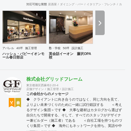
ティブが幸せを呼び込み、呼び込んだ幸せが、さらに大きな
対応可能な業態
居酒屋
ダイニング・バー
イタリアン・フレンチ
カフェ・
幸せとなって返って来る。 500店以上のOPENを見届けた当
社ならではの実績をご確認下さい。 <a
href="https://www.partsinc.co.jp/">https://www.partsinc.co.jp/</a>
アパレル
40坪
施工管理
塾・学校
50坪
設計施工
ハッシュ・パピーイオンモ
英会話イーオン 藤沢OPA
ール春日部店
校
株式会社グリッドフレーム
東京都港区西麻布2-20-4
店舗デザイン
施工管理
設計施工
この会社からのメッセージ
◆ クライアントに向き合うのではなく、同じ方向を見て、
よりよい未来づくりのために一緒に試行錯誤する ＜考え
るデザイン集団＞です ◆ 大事な建材はカタログから選ばず
自分たちで開発する、そして、すべてのスタッフがデザイナ
ー兼ビルダー（施工者）である ＜自社工場を持つものづ
くり集団＞です ◆ 海外にもネットワークを持ち、英語や中