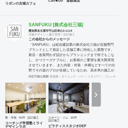
Can★Do 道頓堀店
リボンの古城カフェ
SANFUKU [株式会社三福]
愛知県名古屋市守山区幸心3-1119
店舗デザイン
施工管理
設計施工
この会社からのメッセージ
「SANFUKU」は総合建設業の株式会社三福が店舗専門
ブランドとして発足した店舗工事に特化した業態です。
新店・改装問わず設計からプランニングまで何でもこな
し、かつリーズナブルに、お客様のご要望を最大限実現
させていきます。 また内装・外装・外構などすべての分
野でその道のプロが在籍しているため、高水準の施工が
可能です。 出来上がった時に綺麗なのは当たり前！腕の
対応可能な業態
居酒屋
ダイニング・バー
イタリアン・フレンチ
カフェ
良さは年数が経てば経つほど実感できます。 そして、
SANFUKUの職人は施工力だけでなくコミニケーション
力に優れています。 お客様が安心してオープンできるよ
うきめ細やかな対応を心がけています。
塾・学校
60坪
設計施工
スポーツ・ジム
30坪
設計施工
コーチング学習塾ミライ
ピラティススタジオDEP
デザインラボ