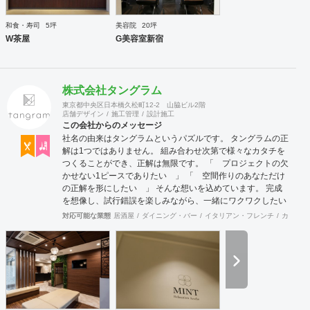
和食・寿司
5坪
美容院
20坪
W茶屋
G美容室新宿
株式会社タングラム
東京都中央区日本橋久松町12-2 山脇ビル2階
店舗デザイン
施工管理
設計施工
この会社からのメッセージ
社名の由来はタングラムというパズルです。 タングラムの正
解は1つではありません。 組み合わせ次第で様々なカタチを
つくることができ、正解は無限です。 「 プロジェクトの欠
かせない1ピースでありたい 」 「 空間作りのあなただけ
の正解を形にしたい 」 そんな想いを込めています。 完成
を想像し、試行錯誤を楽しみながら、 ​一緒にワクワクしたい
と思っています。
対応可能な業態
居酒屋
ダイニング・バー
イタリアン・フレンチ
カフェ・