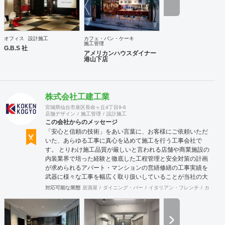
オフィス
設計施工
カフェ・パン・ケーキ
施工管理
G.B.S 社
アメリカンハウスダイナー
港山下店
株式会社工建工業
宮城県仙台市泉区長命ヶ丘4丁目9-6
店舗デザイン
施工管理
設計施工
この会社からのメッセージ
「安心と信頼の技術」をあい言葉に、お客様にご依頼いただ
いた、あらゆる工事に真心を込めて施工を行う工事会社で
す。 とりわけ施工品質が厳しいと言われる店舗や商業施設の
内装業界で培った経験と徹底した工程管理と安全対策の計画
が求められるアパート・マンションの営繕修繕の工事実績を
武器に様々な工事を幅広く取り扱いしていることが当社の大
きな特徴です。
対応可能な業態
居酒屋
ダイニング・バー
イタリアン・フレンチ
カフェ・