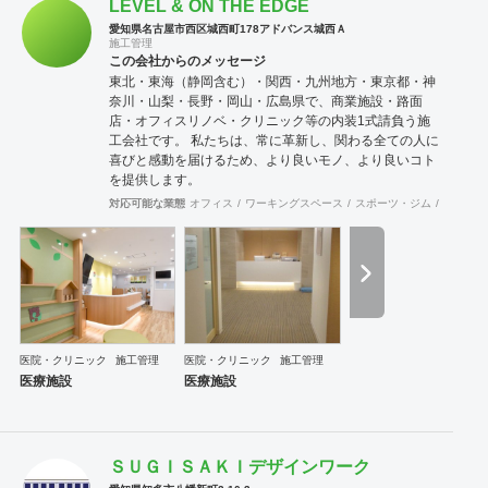
LEVEL & ON THE EDGE
愛知県名古屋市西区城西町178アドバンス城西Ａ
施工管理
この会社からのメッセージ
東北・東海（静岡含む）・関西・九州地方・東京都・神
奈川・山梨・長野・岡山・広島県で、商業施設・路面
店・オフィスリノベ・クリニック等の内装1式請負う施
工会社です。 私たちは、常に革新し、関わる全ての人に
喜びと感動を届けるため、より良いモノ、より良いコト
を提供します。
対応可能な業態
オフィス
ワーキングスペース
スポーツ・ジム
アパレル
医院・クリニック
施工管理
医院・クリニック
施工管理
医療施設
医療施設
ＳＵＧＩＳＡＫＩデザインワーク