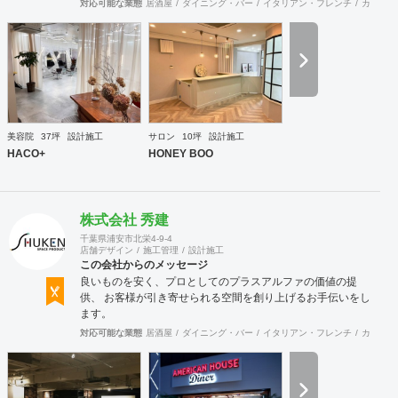
国語に堪能なスタッフたちが、海外から国内への出店をスム
対応可能な業態
居酒屋
ダイニング・バー
イタリアン・フレンチ
カフェ・
ーズに実現させる ＜国境のない設計集団＞です 設計施
工案件、設計＋造作物の案件、施工案件、造作物制作など、
多様な請負形態が可能です。工場では金属を中心にさまざま
な素材を用いた制作が可能で、例えば通常デザイン性とは無
縁な特定防火設備（鉄扉）などにも高いデザイン性を施すこ
とも可能です。 GRIDFRAME とりかえのきかない空間
https://gridframe.co.jp/ Synes(シネス) 霧のようなやわらか
な空間 http://synes.jp/ SOTOCHIKU 時間の蓄積を取り
美容院
37坪
設計施工
サロン
10坪
設計施工
込む空間 https://sotochiku.com/
HACO+
HONEY BOO
株式会社 秀建
千葉県浦安市北栄4-9-4
店舗デザイン
施工管理
設計施工
この会社からのメッセージ
良いものを安く、プロとしてのプラスアルファの価値の提
供、 お客様が引き寄せられる空間を創り上げるお手伝いをし
ます。
対応可能な業態
居酒屋
ダイニング・バー
イタリアン・フレンチ
カフェ・