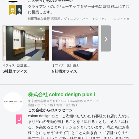
この会社からのメッセージ
クライアントのバリューアップを第一優先に 設計施工にて共
に構築します。
対応可能な業態
居酒屋
ダイニング・バー
イタリアン・フレンチ
カフェ・
オフィス
設計施工
オフィス
設計施工
S社様オフィス
N社様オフィス
株式会社 colmo design plus i
東京都渋谷区南平台町16-28 Daiwa渋谷スクエア 6F
店舗デザイン
施工管理
設計施工
この会社からのメッセージ
colmo designでは、ご依頼いただいたお客様のお店に人が集
まり沢山の笑顔が溢れることを「流行る」とし、その「流行
る」を高めることをミッションとしています。 私たちは​​お客
様ごとにちがう“オモイ”にとことん向き合い、“店舗づくりの
先に実現したいこと”を一緒に創り上げます。まだカタチにな