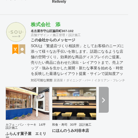
Relively
株式会社 添
名古屋市守山区脇田町307-102
店舗デザイン
施工管理
設計施工
この会社からのメッセージ
SOUは「繁盛店づくり相談所」としてお客様のニーズに
添って様々なお手伝いを致します。話題になるような店
舗の空間づくり。効果的な商品ディスプレイのご提案。
売りたい商品に合わせた演出・レイアウトまで。売上ア
ップ・強みを生かした展開・新たな事業を始める・時世
を反映した最適なレイアウト提案・サインで認知度アッ
プ。
対応可能な業態
居酒屋
ダイニング・バー
イタリアン・フレンチ
カフェ
カフェ・パン・ケーキ
14坪
和食・寿司
30坪
設計施工
設計施工
にほんのうみ刈谷本店
ふらんす菓子屋 エミリ
ー