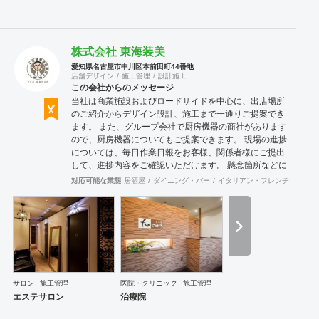
株式会社 東海装美
愛知県名古屋市中川区本前田町44番地
店舗デザイン
施工管理
設計施工
この会社からのメッセージ
当社は商業施設およびロードサイドを中心に、出店場所
のご紹介からデザイン設計、施工まで一通りご提案でき
ます。 また、グループ会社で厨房機器の商社があります
ので、厨房機器についてもご提案できます。 現場の進捗
については、毎日作業日報をお客様、関係者様にご提出
して、進捗内容をご確認いただけます。 懸念箇所などに
ついてもスピーディーに確認、修正できます。 店舗内装
対応可能な業態
居酒屋
ダイニング・バー
イタリアン・フレンチ
カフェ
のみならず、当社の店舗繁盛応援団は店舗にまつわるこ
とは何でも相談に応じます。 食材業者、機器業者、プレ
スリリースなど何でもご相談ください。
サロン
施工管理
医院・クリニック
施工管理
エステサロン
治療院