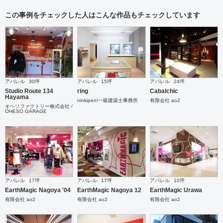
この事例をチェックした人はこんな作品もチェックしています
アパレル
30坪
アパレル
15坪
アパレル
24坪
Studio Route 134
ring
Cabalchic
Hayama
ninkipen!一級建築士事務所
有限会社 ao2
オヘソファクトリー株式会社 /
OHESO GARAGE
アパレル
17坪
アパレル
17坪
アパレル
10坪
EarthMagic Nagoya '04
EarthMagic Nagoya 12
EarthMagic Urawa
有限会社 ao2
有限会社 ao2
有限会社 ao2