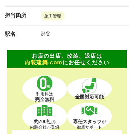
担当箇所
施工管理
駅名
渋谷
お店の出店、改装、退店は
内装建築.com
にお任せください
利用料は
全国対応可能
完全無料
約700社
専任スタッフ
の
が
内装会社が登録
徹底サポート