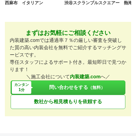
西麻布 イタリアン
渋谷スクランブルスクエアー
熱海
まずはお気軽にご相談ください
内装建築.comでは通過率７％の厳しい審査を突破し
た質の高い内装会社を無料でご紹介するマッチングサ
ービスです。
専任スタッフによるサポート付き。最短即日で見つか
ります！
＼施工会社について
内装建築.com
へ／
カンタン
問い合わせをする
（無料）
1
分
数社から相見積もりを依頼する