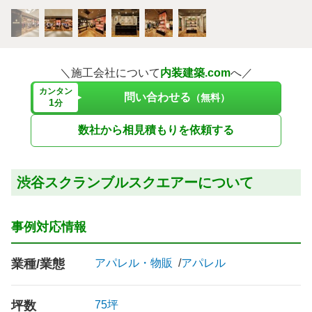
＼施工会社について
内装建築.com
へ／
カンタン
問い合わせる
（無料）
1
分
数社から相見積もりを依頼する
渋谷スクランブルスクエアーについて
事例対応情報
業種/業態
アパレル・物販
アパレル
坪数
75坪