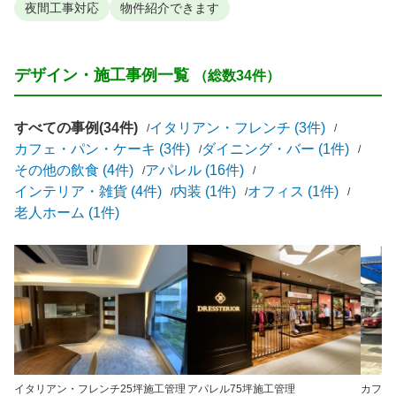
夜間工事対応
物件紹介できます
デザイン・施工事例一覧
（総数34件）
すべての事例(34件)
イタリアン・フレンチ (3件)
カフェ・パン・ケーキ (3件)
ダイニング・バー (1件)
その他の飲食 (4件)
アパレル (16件)
インテリア・雑貨 (4件)
内装 (1件)
オフィス (1件)
老人ホーム (1件)
イタリアン・フレンチ
25坪
施工管理
アパレル
75坪
施工管理
カフェ