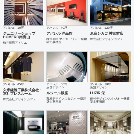
アパレル
16坪
アパレル
40坪
アパレル
120坪
ジュエリーショップ
アパレル 洋品館
原宿シカゴ 神宮前店
HOMERO南青山
株式会社 マイズ・ワン 一級建
株式会社デザインカフェ
築士事務所
柿谷耕司アトリエ
アパレル
45坪
アパレル
50坪
アパレル
10坪
店舗デザイン
店舗デザイン
久米繊維工業株式会社・
ルジール銀座
LUZIR 栄
本社プレスルーム
藤村デザインスタジオ 一級建
藤村デザインスタジオ 一級建
株式会社デザインカフェ
築士事務所
築士事務所