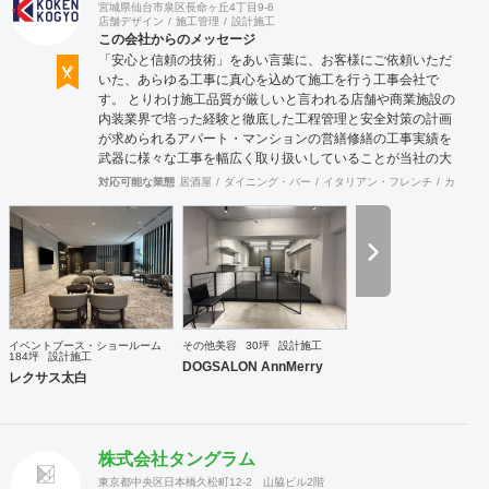
宮城県仙台市泉区長命ヶ丘4丁目9-6
店舗デザイン
施工管理
設計施工
この会社からのメッセージ
「安心と信頼の技術」をあい言葉に、お客様にご依頼いただ
いた、あらゆる工事に真心を込めて施工を行う工事会社で
す。 とりわけ施工品質が厳しいと言われる店舗や商業施設の
内装業界で培った経験と徹底した工程管理と安全対策の計画
が求められるアパート・マンションの営繕修繕の工事実績を
武器に様々な工事を幅広く取り扱いしていることが当社の大
きな特徴です。
対応可能な業態
居酒屋
ダイニング・バー
イタリアン・フレンチ
カフェ・
イベントブース・ショールーム
その他美容
30坪
設計施工
184坪
設計施工
DOGSALON AnnMerry
レクサス太白
株式会社タングラム
東京都中央区日本橋久松町12-2 山脇ビル2階