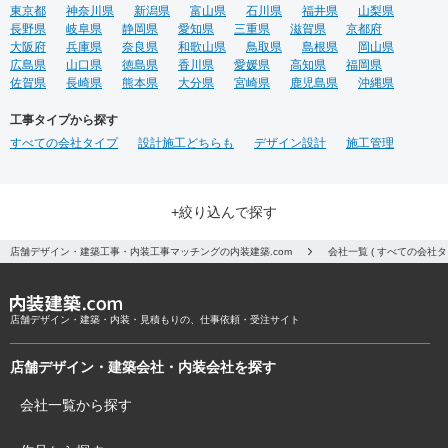
東京都
神奈川県
新潟県
富山県
石川県
福井県
山梨県
長野県
岐阜県
静岡県
愛知県
三重県
滋賀県
京都府
大阪府
兵庫県
奈良県
和歌山県
鳥取県
島根県
岡山県
広島県
山口県
徳島県
香川県
愛媛県
高知県
福岡県
佐賀県
長崎県
熊本県
大分県
宮崎県
鹿児島県
沖縄県
工事タイプから探す
すべての会社タイプ
設計施工どちらも
デザイン設計
施工管理
+絞り込んで探す
店舗デザイン・建築工事・内装工事マッチングの内装建築.com
会社一覧 ( すべての会社
店舗デザイン・建築・内装・見積もりの、仕事依頼・受注サイト
店舗デザイン・建築会社・内装会社を探す
会社一覧から探す