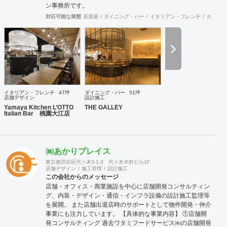
ン事務所です。
対応可能な業態
居酒屋
ダイニング・バー
イタリアン・フレンチ
カフェ・
イタリアン・フレンチ
47坪
ダイニング・バー
51坪
店舗デザイン
設計施工
Yamaya Kitchen L’OTTO
THE GALLEY
Italian Bar 桃園大江店
㈱あかりプレイス
東京都渋谷区代々木3-1-3 代々木木村ビル1F
店舗デザイン
施工管理
設計施工
この会社からのメッセージ
店舗・オフィス・商業施設を中心に店舗開発コンサルティン
グ、内装・デザイン・通信・インフラ設備の設計施工監理等
を展開。 また店舗出退店時のサポートとして物件開発・仲介
事業にも注力しています。 【具体的な事業内容】 ①店舗開
発コンサルティング 過去ワタミフードサービス㈱の店舗開発