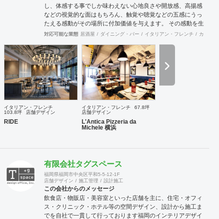
し、体感する事でしか味わえない心地良さや開放感、高揚感
などの視覚的な面はもちろん、触覚や聴覚などの五感にうっ
たえる感動がその場所に付加価値を与えます。 その感動を生
み出し、他には無い価値を持った空間や物へと変化させる事
対応可能な業態
居酒屋
ダイニング・バー
イタリアン・フレンチ
カフェ・
がインテリアデザインの役割だと考えております。 この理念
の元に、クライアントとの対話を重ねる事でプロジェクトの
根幹を定め、システムやレイアウトの面から構想を練り、環
境や条件、コストに合わせて具現化します。 飲食業をはじめ
とした多様なジャンルの商業デザインを手掛けている強みを
活かし、美しいだけでは無い心躍るデザインと従来の形態に
囚われない個性を持った提案をさせて頂きます。
イタリアン・フレンチ
イタリアン・フレンチ
67.8坪
103.8坪
店舗デザイン
店舗デザイン
RIDE
L'Antica Pizzeria da
Michele 横浜
有限会社タグスペース
福岡県福岡市中央区平和5-5-12-1F
店舗デザイン
施工管理
設計施工
この会社からのメッセージ
飲食店・物販店・美容室といった店舗を主に、住宅・オフィ
ス・クリニック・ホテル等の空間デザイン、設計から施工ま
でを自社で一貫して行っております福岡のインテリアデザイ