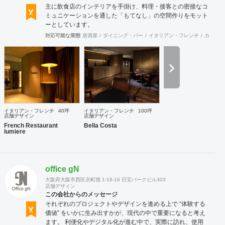
主に飲食店のインテリアを手掛け、料理・接客との密接なコ
ミュニケーションを通した「もてなし」の空間作りをモット
ーとしています。
対応可能な業態
居酒屋
ダイニング・バー
イタリアン・フレンチ
カフェ・
イタリアン・フレンチ
40坪
イタリアン・フレンチ
100坪
店舗デザイン
店舗デザイン
French Restaurant
Bella Costa
lumiere
office gN
大阪府大阪市西区京町堀 1-18-16 日宝パークビル303
店舗デザイン
この会社からのメッセージ
それぞれのプロジェクトやデザインを進める上で “体験する
価値” をいかに生み出すかが、現代の中で重要になると考え
ます。 利便化やデジタル化が進む中で、実際に訪れ、使用