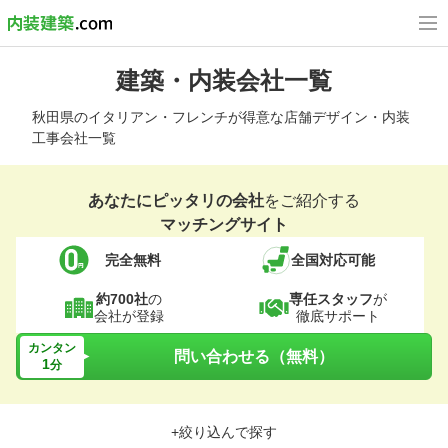
建築・内装会社一覧
秋田県のイタリアン・フレンチが得意な店舗デザイン・内装
工事会社一覧
あなたにピッタリの会社
をご紹介する
マッチングサイト
完全無料
全国対応可能
約700社
の
専任スタッフ
が
会社が登録
徹底サポート
カンタン
問い合わせる（無料）
1
分
+絞り込んで探す