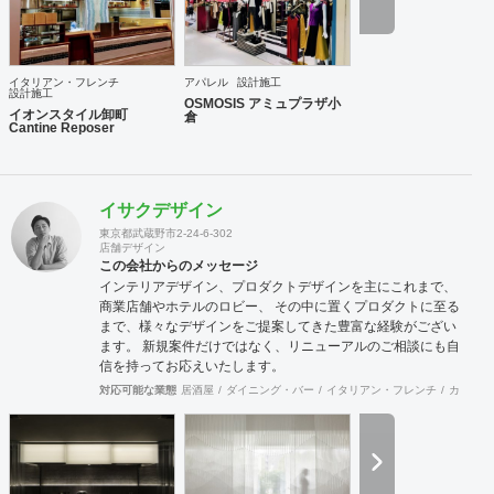
イタリアン・フレンチ
アパレル
設計施工
設計施工
OSMOSIS アミュプラザ小
イオンスタイル卸町
倉
Cantine Reposer
イサクデザイン
東京都武蔵野市2-24-6-302
店舗デザイン
この会社からのメッセージ
インテリアデザイン、プロダクトデザインを主にこれまで、
商業店舗やホテルのロビー、 その中に置くプロダクトに至る
まで、様々なデザインをご提案してきた豊富な経験がござい
ます。 新規案件だけではなく、リニューアルのご相談にも自
信を持ってお応えいたします。
対応可能な業態
居酒屋
ダイニング・バー
イタリアン・フレンチ
カフェ・