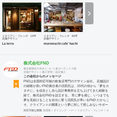
ことを心掛けています。 新しいようで新しくないものを作り
続けていきたいと考えています。
イタリアン・フレンチ
15坪
イタリアン・フレンチ
80坪
店舗デザイン
店舗デザイン
La terra
muromachi cafe' hachi
株式会社FND
東京都港区六本木１−６−１泉ガーデン１３階
店舗デザイン
施工管理
設計施工
この会社からのメッセージ
FNDは全国対応可能の飲食店専門のデザイン会社。 店舗設計
の経験が長いFND責任者の沼尻氏は、20代の頃から「夢をカ
タチに」を信念とし自ら設計事務所を立ち上げてきた経験を
経て、株式会社FNDを設立する。 常に夢を感じ、いつまでも
夢を見続けることを自分に誓う沼尻氏が率いるFND だからこ
そ、クライアントの開業という夢に対して惜しみないサポー
トをしていきます。 事業内容といたしましては、 ■店舗デザ
対応可能な業態
居酒屋
ダイニング・バー
イタリアン・フレンチ
カフェ・
イン・設計施工 ■店舗開業コンサルティング ■外装・サイ