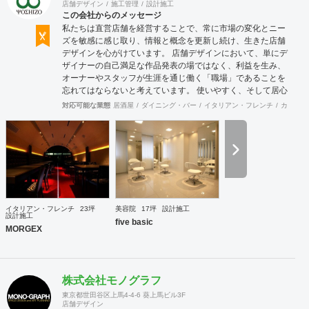
店舗デザイン
施工管理
設計施工
この会社からのメッセージ
私たちは直営店舗を経営することで、常に市場の変化とニー
ズを敏感に感じ取り、情報と概念を更新し続け、生きた店舗
デザインを心がけています。 店舗デザインにおいて、単にデ
ザイナーの自己満足な作品発表の場ではなく、利益を生み、
オーナーやスタッフが生涯を通じ働く「職場」であることを
忘れてはならないと考えています。 使いやすく、そして居心
地がよく、時代の流れに左右されない強さを持った店舗デザ
対応可能な業態
居酒屋
ダイニング・バー
イタリアン・フレンチ
カフェ・
インを私たちは提案します。 また、グループ会社に不動産事
業と開業コンサルティング事業をそなえており、テナント・
出店地選びや資金調達から実践に基づいたサポートが可能で
す。 まずはお気軽に、ご相談ください。
イタリアン・フレンチ
23坪
美容院
17坪
設計施工
設計施工
five basic
MORGEX
株式会社モノグラフ
東京都世田谷区上馬4-4-6 葵上馬ビル3F
店舗デザイン