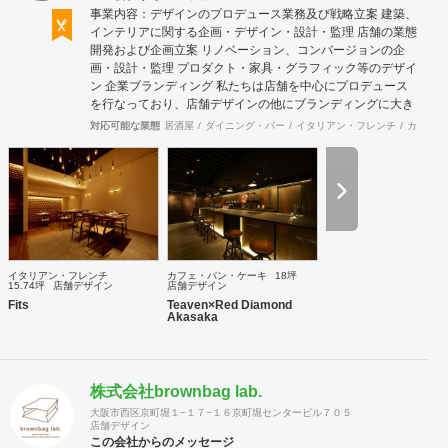
事業内容：デザインのプロデュース業務及び戦略立案 建築、
インテリアに関する企画・デザイン・設計・監理 店舗の業態
開発および企画立案 リノベーション、コンバージョンの企
画・設計・監理 プロダクト・家具・グラフィック等のデザイ
ン 企業ブランディング 私たちは店舗を中心にプロデュース
を行なっており、店舗デザインの他にブランディングに大き
く力を入れております。ブランディングに時間をかけ、経営
対応可能な業態
居酒屋
ダイニング・バー
イタリアン・フレンチ
カフェ・
理念を基にブランド戦略やデザイン戦略を計画することによ
り、社員さんはもちろんのこと、全スタッフまで理念を浸透
させることが重要だと考えます。ブランドの世界感を表現で
きるようブランディングからご一緒させて頂くことで、理念
と一貫性のあるインテリアデザインが表現できると考えてお
ります。さらに、店舗のプレスリリースの作成・発送や、
SNS管理など、メディア面でのサポートも行っております。
また、環境に配慮したインテリアデザインを得意としており
イタリアン・フレンチ
カフェ・パン・ケーキ
18坪
ます。弊社では、店舗を作って終わりではなく、その後も地
15.74坪
店舗デザイン
店舗デザイン
域や環境と気持ち良く共存していける店舗を創造することが
Fits
Teaven×Red Diamond
Akasaka
重要であると考えています。
株式会社brownbag lab.
大阪市西区京町堀１−１７−１６京町堀センタービル７０５
店舗デザイン
この会社からのメッセージ