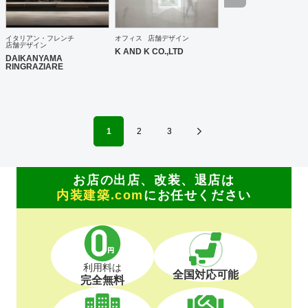
イタリアン・フレンチ
オフィス
店舗デザイン
店舗デザイン
K AND K CO.,LTD
DAIKANYAMA
RINGRAZIARE
1
2
3
お店の出店、改装、退店は
内装建築.com
にお任せください
利用料は
全国対応可能
完全無料