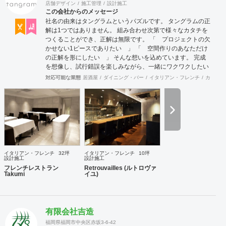
店舗デザイン
施工管理
設計施工
この会社からのメッセージ
社名の由来はタングラムというパズルです。 タングラムの正
解は1つではありません。 組み合わせ次第で様々なカタチを
つくることができ、正解は無限です。 「 プロジェクトの欠
かせない1ピースでありたい 」 「 空間作りのあなただけ
の正解を形にしたい 」 そんな想いを込めています。 完成
を想像し、試行錯誤を楽しみながら、 ​一緒にワクワクしたい
と思っています。
対応可能な業態
居酒屋
ダイニング・バー
イタリアン・フレンチ
カフェ・
イタリアン・フレンチ
32坪
イタリアン・フレンチ
10坪
設計施工
設計施工
フレンチレストラン
Retrouvailles (ルトロヴァ
Takumi
イユ)
有限会社吉造
福岡県福岡市中央区赤坂3-6-42