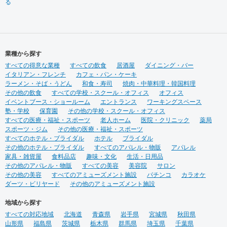
る
業種から探す
すべての得意な業種
すべての飲食
居酒屋
ダイニング・バー
イタリアン・フレンチ
カフェ・パン・ケーキ
ラーメン・そば・うどん
和食・寿司
焼肉・中華料理・韓国料理
その他の飲食
すべての学校・スクール・オフィス
オフィス
イベントブース・ショールーム
エントランス
ワーキングスペース
塾・学校
保育園
その他の学校・スクール・オフィス
すべての医療・福祉・スポーツ
老人ホーム
医院・クリニック
薬局
スポーツ・ジム
その他の医療・福祉・スポーツ
すべてのホテル・ブライダル
ホテル
ブライダル
その他のホテル・ブライダル
すべてのアパレル・物販
アパレル
家具・雑貨屋
食料品店
趣味・文化
生活・日用品
その他のアパレル・物販
すべての美容
美容院
サロン
その他の美容
すべてのアミューズメント施設
パチンコ
カラオケ
ダーツ・ビリヤード
その他のアミューズメント施設
地域から探す
すべての対応地域
北海道
青森県
岩手県
宮城県
秋田県
山形県
福島県
茨城県
栃木県
群馬県
埼玉県
千葉県