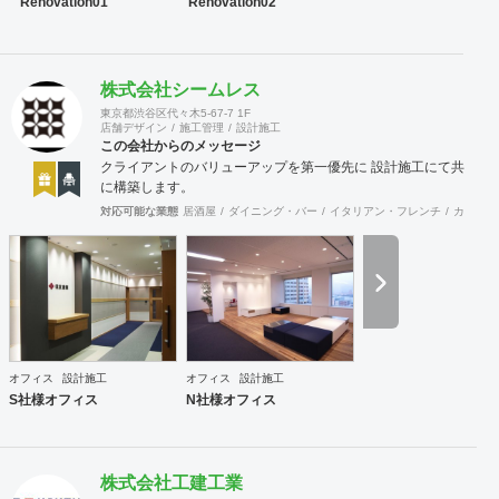
Renovation01
Renovation02
2263号
株式会社シームレス
東京都渋谷区代々木5-67-7 1F
店舗デザイン
施工管理
設計施工
この会社からのメッセージ
クライアントのバリューアップを第一優先に 設計施工にて共
に構築します。
対応可能な業態
居酒屋
ダイニング・バー
イタリアン・フレンチ
カフェ・
オフィス
設計施工
オフィス
設計施工
S社様オフィス
N社様オフィス
株式会社工建工業