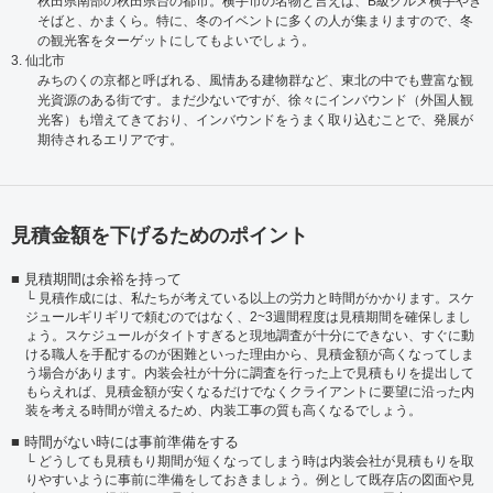
秋田県南部の秋田県台の都市。横手市の名物と言えば、B級グルメ横手やき
そばと、かまくら。特に、冬のイベントに多くの人が集まりますので、冬
の観光客をターゲットにしてもよいでしょう。
3. 仙北市
みちのくの京都と呼ばれる、風情ある建物群など、東北の中でも豊富な観
光資源のある街です。まだ少ないですが、徐々にインバウンド（外国人観
光客）も増えてきており、インバウンドをうまく取り込むことで、発展が
期待されるエリアです。
見積金額を下げるためのポイント
見積期間は余裕を持って
見積作成には、私たちが考えている以上の労力と時間がかかります。スケ
ジュールギリギリで頼むのではなく、2~3週間程度は見積期間を確保しまし
ょう。スケジュールがタイトすぎると現地調査が十分にできない、すぐに動
ける職人を手配するのが困難といった理由から、見積金額が高くなってしま
う場合があります。内装会社が十分に調査を行った上で見積もりを提出して
もらえれば、見積金額が安くなるだけでなくクライアントに要望に沿った内
装を考える時間が増えるため、内装工事の質も高くなるでしょう。
時間がない時には事前準備をする
どうしても見積もり期間が短くなってしまう時は内装会社が見積もりを取
りやすいように事前に準備をしておきましょう。例として既存店の図面や見