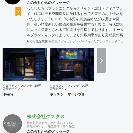
この会社からのメッセージ
わたしたちはプランニングからデザイン・設計・ディスプレ
イ・施工に至る空間造りに於けるすべての業務のお手伝いを
いたします。 ‘モノゴト’の本質を突き詰めながら 驚きや発
見、高い精度新しい価値の創造を提供すると共に、時代に街
に人々に必要とされる空間造りを目指しております。 トータ
ルブランディングによって、より集客効果があり完成度の高
い店舗計画を行います。商品について、販売方法についてま
対応可能な業態
居酒屋
ダイニング・バー
イタリアン・フレンチ
カフェ・
で話し合う事も多く、お客様と共に皆が幸せになれる空間作
りを第一にしています。 お気軽にご相談ください。
イタリアン・フレンチ
25坪
イタリアン・フレンチ
20坪
店舗デザイン
店舗デザイン
Hyene
キッチン マーレブル
株式会社クスクス
神奈川県鎌倉市由比ヶ浜2-16-1 / 2F
店舗デザイン
施工管理
設計施工
この会社からのメッセージ