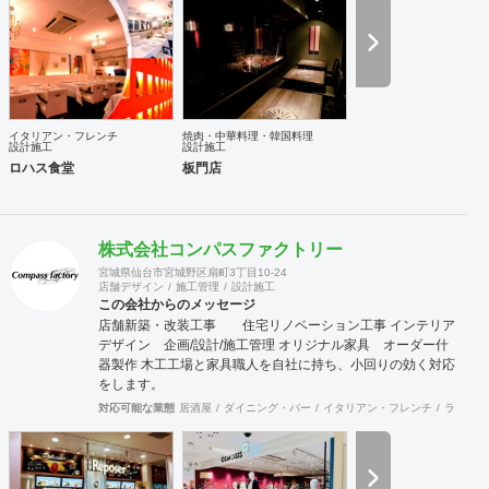
ン・ロゴ・グラフィックデザイン ■CADオペレーション・
CG制作 ■イベント・展示会企画設営 店舗設計・開業につい
てのご相談は無料です。
イタリアン・フレンチ
焼肉・中華料理・韓国料理
設計施工
設計施工
ロハス食堂
板門店
株式会社コンパスファクトリー
宮城県仙台市宮城野区扇町3丁目10-24
店舗デザイン
施工管理
設計施工
この会社からのメッセージ
店舗新築・改装工事 住宅リノベーション工事 インテリア
デザイン 企画/設計/施工管理 オリジナル家具 オーダー什
器製作 木工工場と家具職人を自社に持ち、小回りの効く対応
をします。
対応可能な業態
居酒屋
ダイニング・バー
イタリアン・フレンチ
ラーメン