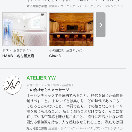
クノロジーとクリエイティブによる言語の壁を越えた空間デ
対応可能な業態
居酒屋
ダイニング・バー
イタリアン・フレンチ
カフェ・
ザインを通し、 世界のビジネスと人を結ぶデザイン会社を目
指します よりグローバルな視点で、世界の最先端のデザイン
をスタンダードに取り入れることで、 国境を越えて活躍し続
けるデザイン会社を目指します。 Value バリュー 感動・創
造・挑戦 感動：軽薄な流行を追わず、用途や目的に沿った本
質的に美しく成果の出るデザインを提供します 創造：最先端
の技術や概念を取り入れ、お客様と自身がワクワクするクリ
エイティブ提案を追求します 挑戦：既成の概念や思い込みに
サロン
店舗デザイン
その他飲食
店舗デザイン
とらわれず、自身の限界を超えた挑戦を意識します
HAAB 名古屋支店
Ginza8
ATELIER YW
店舗デザイン
施工管理
設計施工
この会社からのメッセージ
オーセンティックで普遍的であること。 時代を超えた価値を
創り出すこと。 トレンドとは異なり、どの時代であっても古
くなることのないこと。 本質であり、その核となるストーリ
性を感じられること。 新しく創ることだけでなく、そこに存
在している空気感を呼び起こすこと。 流行に左右されない確
固たる価値観を持ち、人を感動させられること。 私たちは国
際的なバランス感覚を持ちながら、 柔軟に設計デザインする
対応可能な業態
居酒屋
ダイニング・バー
イタリアン・フレンチ
カフェ・