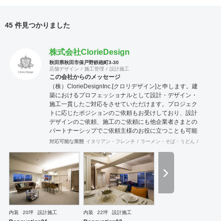
45 件見つかりました
株式会社ClorieDesign
秋田県秋田市保戸野鉄砲町3-30
店舗デザイン
施工管理
設計施工
この会社からのメッセージ
（株）ClorieDesignInc.[クロリデザイン]と申します。建
築におけるプロフェッショナルとして設計・デザイン・
施工一貫したご対応をさせていただけます。プロジェク
トに応じたポジションのご依頼もお受けしており、設計
デザインのご依頼、施工のご依頼にも他企業者さまとの
パートナーシップでご依頼主様のお役に立つことも可能
です。パートナーとしてお選びいただくにはフィーリン
対応可能な業態
イタリアン・フレンチ
ラーメン・そば・うどん
スポーツ
グが大切と考えておりますので、お声掛けいただき是非
クロリデザインがお役に立てるかどうか、ご提案させて
ください。 また、建築の他に不動産業経験や会社役員経
験も同様にございますので、事業における調査・事業予
算形成等含めたお打ち合わせにも専門知識をもってご相
談いただけます。 □設計施工対応可能エリア 東北、関東
□設計対応エリア 全国 □登録/免許 二級建築士事務所登録
秋田県知事登録18-10B-0723 建設業許可 秋田県知事
内装
20坪
設計施工
内装
22坪
設計施工
（般-30）第81789号 宅地建物取引業 秋田県知事（1）第