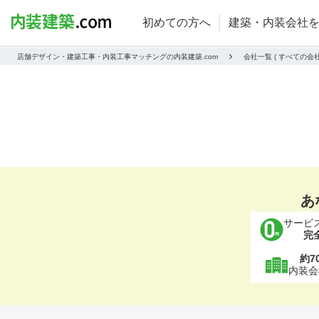
初めての方へ
建築・内装会社
店舗デザイン・建築工事・内装工事マッチングの内装建築.com
会社一覧 ( すべての
あ
サービ
完
約7
内装会