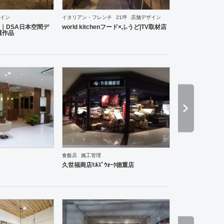
イン
イタリアン・フレンチ
21坪
店舗デザイン
その他
医院・クリニック
美容院
｜DSA日本空間デ
world kitchenフード×ふうど|TV取材店
選作品
食飯店
施工管理
食・寿司
オフィス
エントランス
趣味・文化
美容院
サロン
居酒屋
ダイニング・バー
久世福商店ﾋﾙｽﾞｳｫｰｸ徳重店