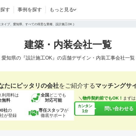
を探す
事例を探す
もっと見る
会社タイプ、愛知県、すべての得意な業種、設計施工OK )
建築・内装会社一覧
愛知県の『設計施工OK』の店舗デザイン・内装工事会社一覧
なたにピッタリの会社
をご紹介する
マッチングサ
ス利用料は
全国
どこでも
＼
物件契約前でもOK！
まずは
全無料
対応可能
カンタン
問い合わせる
00社
の
専任スタッフ
が
1
分
社が登録
徹底サポート