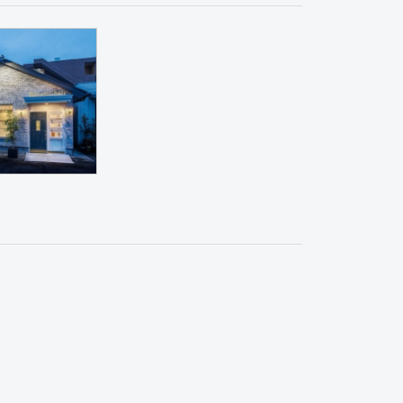
ーメン・そば・うどん
和食・寿司
焼肉・中華料理・韓国料理
その他
オフィス
イベントブ
の他
居酒屋
イタリアン・フレンチ
カフェ・パン・ケーキ
ラーメン・そば・うどん
焼肉・