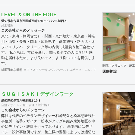
す。皆様に最高のデザインパフォーマンスをお約束致しま
す！
LEVEL & ON THE EDGE
愛知県名古屋市西区城西町178アドバンス城西Ａ
施工管理
この会社からのメッセージ
東北・東海（静岡含む）・関西・九州地方・東京都・神奈
川・山梨・長野・岡山・広島県で、商業施設・路面店・オ
フィスリノベ・クリニック等の内装1式請負う施工会社で
す。 私たちは、常に革新し、関わる全ての人に喜びと感
動を届けるため、より良いモノ、より良いコトを提供しま
す。
医院・クリニック
施工
対応可能な業態
オフィス
ワーキングスペース
スポーツ・ジム
アパレル
サロン
居酒屋
医療施設
ＳＵＧＩＳＡＫＩデザインワーク
愛知県知多市八幡新町2-10-3
店舗デザイン
施工管理
設計施工
この会社からのメッセージ
弊社は代表のベテランデザイナー杉崎晃久と松本意匠設計
事務所、若手デザイナー松本がタッグを組み東海地区を中
心にデザイン・設計を行っております。 基本的にはデザ
イン・設計事務所ですが、施主様の要望によっては適切な