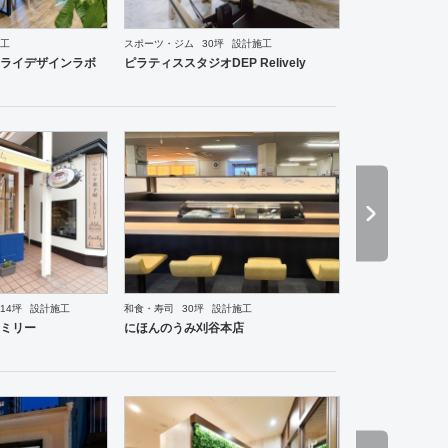
工
スポーツ・ジム
30坪
設計施工
ーメン・そば・うどん
和食・寿司
焼肉・中華料理・韓国料理
その他
オフィス
イベントブ
ライデザインラボ
ピラティススタジオDEP Relively
14坪
設計施工
和食・寿司
30坪
設計施工
ーメン・そば・うどん
和食・寿司
焼肉・中華料理・韓国料理
その他
オフィス
イベントブ
ミリー
にほんのうみ刈谷本店