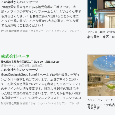
この会社からのメッセージ
万建は愛知県東海市にある地元密着の工務店です。 店
舗・オフィスのデザインリフォームなど、どのような事で
もお任せください！ お客様に喜んで頂けることが万建に
とって一番の喜び。 小さな事から大きな事までどんな事
でもお気軽にご相談ください！
対応可能な業態
居酒屋
ダイニング・バー
イタリアン・フレンチ
カフェ・パン・ケーキ
ラ
アパレル
40坪
設計施
名古屋市 東区 IZU
株式会社ベーネ
愛知県名古屋市中区新栄1丁目38-30 塩島ビル２F
店舗デザイン
施工管理
設計施工
この会社からのメッセージ
GoodDesign&GoodBenefit! ベーネでは何が最良のデザイ
ンかを日々探求し続けております。店舗デザインにおい
て、初期投資と回収のバランスを考慮したマネージメント
のデザインが大切な要素です。設立より16年の実績で培
った物が私達の財産でございます。私たちがお手伝い出来
る店舗デザインの中にはランニングコスト、イニシャルコ
カフェ・パン・ケーキ
ストを考慮したデザイン、機能性、利便性が良いデザイン
対応可能な業態
居酒屋
ダイニング・バー
イタリアン・フレンチ
カフェ・パン・ケーキ
ラ
サロン・ド・テ名古
そして人々をワクワクさせるデザイン。これらの総合力が
長久手店
相まってGoodDesign&GoodBenefit!と言えると考えま