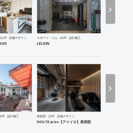
21坪
店舗デザイン
スポーツ・ジム
24坪
設計施工
ル
ブライダル
その他
アパレル
インテリア・雑貨
食飯店
趣味・文化
生活・日用品
そ
BAR
LELION
院
その他
5坪
設計施工
美容院
13坪
店舗デザイン
043c78 ai-iro【アイイロ】美容院