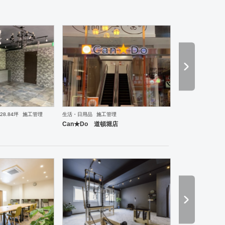
28.84坪
施工管理
生活・日用品
施工管理
理・韓国料理
オフィス
イベントブース・ショールーム
塾・学校
保育園
老人ホーム
医院
Can★Do 道頓堀店