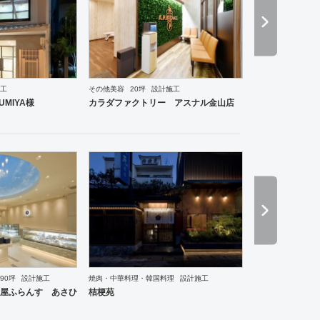
ーメン・そば・うどん
焼肉・中華料理・韓国料理
その他
オフィス
イベントブース・ショール
工
その他美容
20坪
設計施工
MIYA様
カラダファクトリー アスナル金山店
90坪
設計施工
焼肉・中華料理・韓国料理
設計施工
ーメン・そば・うどん
和食・寿司
焼肉・中華料理・韓国料理
その他
医院・クリニック
ブ
屋ふらんす あさひ
桔梗苑