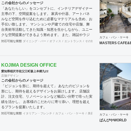
この会社からのメッセージ
「あなたらしい」をコンセプトに、インテリアデザイナー
主導の下、空間提案をします。 家具や什器、アートパネ
ルなど空間を作り込むために必要なマテリアルも含め、お
手伝い致します。 マンションや戸建ての住宅や店舗、舞
台美術等活動してきた知識・知恵を生かしながら、ユニー
クな空間提案ができるよう努めます。 また、雑誌やラジ
カフェ・パン・ケーキ
オ番組などでのご紹介やプレスリリースも必要であれば、
対応可能な業態
ダイニング・バー
オフィス
エントランス
その他
医院・クリニック
ホテ
MASTERS CAFE&
お手伝いさせていただきます。
KOJIMA DESIGN OFFICE
愛知県稲沢市祖父江町森上本郷九22
店舗デザイン
この会社からのメッセージ
「ビジョンを形に、期待を超えて」 あなたのビジョンを
形にし、期待を超えるデザインをお届けします。 店舗設
計、注文住宅、リノベーションなど幅広い分野で培った実
績を活かし、 お客様のこだわりに寄り添い、理想を超え
るプランを提案いたします。
対応可能な業態
イタリアン・フレンチ
カフェ・パン・ケーキ
美容院
サロン
その他
美容
カフェ・パン・ケーキ
ばんびやWORLD