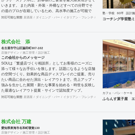
いきます。 また内装・外装・外構などすべての分野でそ
の道のプロが在籍しているため、高水準の施工が可能で
塾・学校
60坪
設計施
す。 出来上がった時に綺麗なのは当たり前！腕の良さは
対応可能な業態
居酒屋
ダイニング・バー
イタリアン・フレンチ
カフェ・パン・ケーキ
ラ
コーチング学習塾ミ
年数が経てば経つほど実感できます。 そして、
SANFUKUの職人は施工力だけでなくコミニケーション力
に優れています。 お客様が安心してオープンできるよう
きめ細やかな対応を心がけています。
株式会社 添
名古屋市守山区脇田町307-102
店舗デザイン
施工管理
設計施工
この会社からのメッセージ
SOUは「繁盛店づくり相談所」としてお客様のニーズに
添って様々なお手伝いを致します。話題になるような店舗
の空間づくり。効果的な商品ディスプレイのご提案。売り
たい商品に合わせた演出・レイアウトまで。売上アップ・
強みを生かした展開・新たな事業を始める・時世を反映し
た最適なレイアウト提案・サインで認知度アップ。
カフェ・パン・ケーキ
対応可能な業態
居酒屋
ダイニング・バー
イタリアン・フレンチ
カフェ・パン・ケーキ
ラ
ふらんす菓子屋 エ
株式会社 万建
愛知県東海市名和町寝覚130
店舗デザイン
施工管理
設計施工