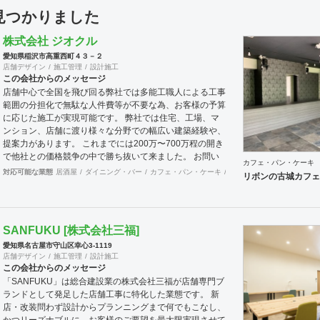
件見つかりました
株式会社 ジオクル
愛知県稲沢市高重西町４３－２
店舗デザイン
施工管理
設計施工
この会社からのメッセージ
店舗中心で全国を飛び回る弊社では多能工職人による工事
範囲の分担化で無駄な人件費等が不要な為、お客様の予算
に応じた施工が実現可能です。 弊社では住宅、工場、マ
ンション、店舗に渡り様々な分野での幅広い建築経験や、
提案力があります。 これまでには200万〜700万程の開き
で他社との価格競争の中で勝ち抜いて来ました。 お問い
カフェ・パン・ケーキ
合わせは メール（tenperhide31@icloud.com）からも承
対応可能な業態
居酒屋
ダイニング・バー
カフェ・パン・ケーキ
和食・寿司
焼肉・中華料
リボンの古城カフェ
ります。 その他：道具商 愛知県公安委員会許可 第
542642304700号
SANFUKU [株式会社三福]
愛知県名古屋市守山区幸心3-1119
店舗デザイン
施工管理
設計施工
この会社からのメッセージ
「SANFUKU」は総合建設業の株式会社三福が店舗専門ブ
ランドとして発足した店舗工事に特化した業態です。 新
店・改装問わず設計からプランニングまで何でもこなし、
かつリーズナブルに、お客様のご要望を最大限実現させて