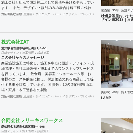
施工会社と組んで設計施工として業務を受ける事もしてい
ます。 また、デザイン・設計のみの場合は施主様に代わ
居酒屋
35坪
店舗デザ
りデザイン事務所として現場監理をさせていただきます。
対応可能な業態
居酒屋
ダイニング・バー
イタリアン・フレンチ
焼肉・中華料理・韓国料理
牡蠣居酒屋おいすた
【主な実績】 DSA日本空間デザイン賞2018にて入選【物
ザイン賞2018｜入
件名：牡蠣居酒屋おいすた】
http://www.dsa.or.jp/award/award2018/p/?
status=selected&category=C 弊社にて店舗名から内外装
までトータルで手掛けた飲食店が朝の報道番組にてテレビ
株式会社ZAT
取材を受ける【物件名：world kitchenフード×ふうど】
愛知県名古屋市昭和区明月町3-6-1
https://www.nagoyatv.com/dode/program-
店舗デザイン
施工管理
設計施工
corner/marche_fri/korekuru/entry-17646.html
この会社からのメッセージ
商業施設施工に特化し、施工を中心に設計・デザイン・現
場管理・自社工場製作・施工までのワンストップサービス
を行っています。 飲食店・美容室・ショールーム等、お
客様のニーズを的確に捉え、付加価値のある商品として提
供する事を目指しています。 社員数：10名 制作部豊山工
場：家具・木工造作材の製造
美容院
40坪
施工管理
対応可能な業態
居酒屋
ダイニング・バー
イタリアン・フレンチ
カフェ・パン・ケーキ
和
LAMP
合同会社フリーキスワークス
愛知県名古屋市名東区高針4-908
店舗デザイン
施工管理
設計施工