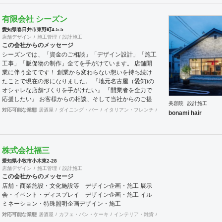
有限会社 シーズン
愛知県春日井市東野町4-5-5
店舗デザイン
施工管理
設計施工
この会社からのメッセージ
シーズンでは、「資金のご相談」「デザイン設計」「施工
工事」「販促物の制作」全てを手がけています。 店舗開
業に伴う全てです！ 創業から変わらない想いを持ち続け
たことで現在の形になりました。 『地元名古屋（愛知)の
オシャレな店舗づくりを手がけたい』 『開業者を全力で
応援したい』 お客様からの相談、そして当社からのご提
美容院
設計施工
案これらを真剣に考え、繰り返し繰り返しおこなっていっ
対応可能な業態
居酒屋
ダイニング・バー
イタリアン・フレンチ
カフェ・パン・ケーキ
ラ
bonami hair
た結果トータルサポートという形になりました。 「如何
に低コストで良いものをつくるか？」 世の中の値段や相
場も常に変化します。技術も進化しています。 その中で
最善の仕事をすることが我々の役目だと思っています。
株式会社福三
本物のサービスを提供することによってお客様から信頼や
愛知県小牧市小木東2‐28
喜びの声をいただく。 当社を動かすエネルギーはこれに
店舗デザイン
施工管理
設計施工
つきます。 この名古屋（愛知)の土地で、お店を持ちたい
この会社からのメッセージ
という方をシーズンはこれからも全力で応援します！！
店舗・商業施設・文化施設等 デザイン企画・施工 展示
会・イベント・ディスプレイ デザイン企画・施工 イル
ミネーション・特殊照明企画デザイン・施工
対応可能な業態
居酒屋
カフェ・パン・ケーキ
インテリア・雑貨
趣味・文化
カラオケ
そ