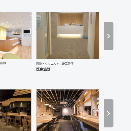
管理
医院・クリニック
施工管理
ダイニング・バー
イタリアン・フレンチ
カフェ・パン・ケーキ
ラーメン・そば・うどん
和
医療施設