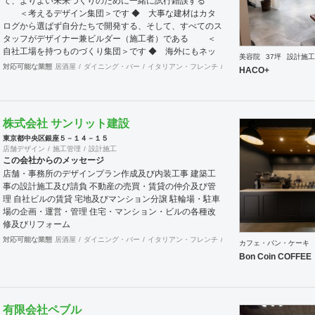
て、よりよい未来づくりのために一緒に試行錯誤する
＜考えるデザイン集団＞です ◆ 大事な建材はカタ
ログから選ばず自分たちで開発する、そして、すべてのス
タッフがデザイナー兼ビルダー（施工者）である ＜
自社工場を持つものづくり集団＞です ◆ 海外にもネッ
美容院
37坪
設計施工
トワークを持ち、英語や中国語に堪能なスタッフたちが、
対応可能な業態
居酒屋
ダイニング・バー
イタリアン・フレンチ
カフェ・パン・ケーキ
ラ
HACO+
海外から国内への出店をスムーズに実現させる ＜国
境のない設計集団＞です 設計施工案件、設計＋造作物の
案件、施工案件、造作物制作など、多様な請負形態が可能
です。工場では金属を中心にさまざまな素材を用いた制作
株式会社 サンリット建設
が可能で、例えば通常デザイン性とは無縁な特定防火設備
東京都中央区銀座５－１４－１５
（鉄扉）などにも高いデザイン性を施すことも可能です。
店舗デザイン
施工管理
設計施工
GRIDFRAME とりかえのきかない空間
この会社からのメッセージ
https://gridframe.co.jp/ Synes(シネス) 霧のようなやわら
店舗・事務所のデザインプラン作成及び内装工事 建築工
かな空間 http://synes.jp/ SOTOCHIKU 時間の蓄積を
事の設計施工及び請負 不動産の売買・賃貸の仲介及び管
取り込む空間 https://sotochiku.com/
理 自社ビルの賃貸 宅地及びマンション分譲 駐輪場・駐車
場の企画・運営・管理 住宅・マンション・ビルの各種改
修及びリフォーム
対応可能な業態
居酒屋
ダイニング・バー
イタリアン・フレンチ
カフェ・パン・ケーキ
ラ
カフェ・パン・ケーキ
Bon Coin COFFEE
有限会社ペブル