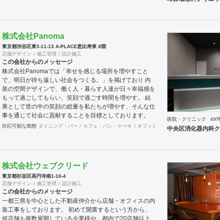
株式会社Panoma
東京都渋谷区東3-11-13 A-PLACE恵比寿東 8階
店舗デザイン
施工管理
設計施工
この会社からのメッセージ
株式会社Panomaでは「幸せを感じる場所を増やすこと
で、明日が待ち遠しい社会をつくる。」を掲げており 内
装の空間デザインで、働く人・暮らす人達が日々幸福感を
もって過ごしてもらい、笑顔で過ごす時間を増やす。 結
果として世の中の笑顔の総量を私たちが増やす、そんな仕
事を通じて社会に貢献することを目標としております。
医院・クリニック
49
お客様の想いを受け取り、その想いを具現化できるデザイ
対応可能な業態
ダイニング・バー
カフェ・パン・ケーキ
オフィス
イベントブース・ショー
中央区消化器内科ク
ンと施工を心掛け、 創業50年を超える安心と経験をもと
に社員一丸となって取り組んでおります。 お客様満足を
追求し「あなたに出会えてよかった企業」であり続けれる
よう貢献していきます。 医療施設に特化した内装デザイ
株式会社ウェブクリード
ン・施工の提供ブラインド『Clione』も展開中です！ 是
東京都杉並区高円寺南1-10-4
非ご連絡をお待ちしております！！
店舗デザイン
施工管理
設計施工
この会社からのメッセージ
一都三県を中心とした不動産仲介から店舗・オフィスの内
装工事をしております。 初めて開業するという方から、
何店舗も複数展開している企業様や、都内で20店舗以上