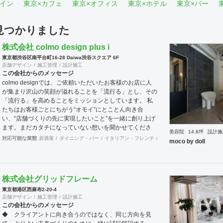
ザイン
東京×カフェ
東京×オフィス
東京×ホテル
東京×バー
件見つかりました
株式会社 colmo design plus i
東京都渋谷区南平台町16-28 Daiwa渋谷スクエア 6F
店舗デザイン
施工管理
設計施工
この会社からのメッセージ
colmo designでは、ご依頼いただいたお客様のお店に人
が集まり沢山の笑顔が溢れることを「流行る」とし、その
「流行る」を高めることをミッションとしています。 私
たちは​​お客様ごとにちがう“オモイ”にとことん向き合
い、“店舗づくりの先に実現したいこと”を一緒に創り上げ
ます。まだカタチになっていない想いを聞かせてくださ
美容院
14.8坪
設計施
い。 施工実績は900店以上。 グループ会社で直営美容室
対応可能な業態
居酒屋
ダイニング・バー
イタリアン・フレンチ
カフェ・パン・ケーキ
ラ
moco by doll
を13店舗を運営をしておりますので、経験をもとにデザ
イン性と機能性を兼ね備えたご提案をいたします。 ◉サー
ビス ①テナント紹介サポート ②顧客ターゲット・マーケ
ティング調査 ③資金調達サポート ④美容業界専門のデザ
株式会社グリッドフレーム
イン提案 ⑤自社施工 ⑥ブランディングのための販促ツー
東京都港区西麻布2-20-4
ル ⑦お客様により沿ったアフターフォロー まずはご相談
店舗デザイン
施工管理
設計施工
やお話だけでも構いません。 お気軽にお問合せください
この会社からのメッセージ
ませ！
◆ クライアントに向き合うのではなく、同じ方向を見