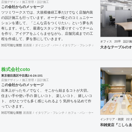
店舗デザイン
施工管理
設計施工
トップでご提案致します。
この会社からのメッセージ
ツツミワークスでは、大規模修繕工事だけでなく店舗内装
の設計施工も行っています。オーナー様とのコミュニケー
ションを通して、「こんな店をつくりたい」という夢を共
有します。そして、最適なスタッフを選りすぐってチーム
を作り、アイデアをふくらませながら、店舗完成までの工
程を作成して、夢を形にしていきます。
オフィス
20坪
設計施
対応可能な業態
居酒屋
ダイニング・バー
イタリアン・フレンチ
カフェ・パン・ケーキ
オ
大きなテーブルのオ
株式会社coto
東京都目黒区中目黒2-6-24-101
店舗デザイン
施工管理
設計施工
この会社からのメッセージ
出来上がったモノでなく、 そこから始まるコトが大切。
住まい手や使い手の 新しいコト、 楽しいコト、 嬉しいコ
ト、 がひとつでも多く感じられるよう 気持ちを込めて作
っていきます。
対応可能な業態
居酒屋
イタリアン・フレンチ
カフェ・パン・ケーキ
オフィス
ワーキング
インテリア・雑貨
22.
和雑貨店『こしらゑ