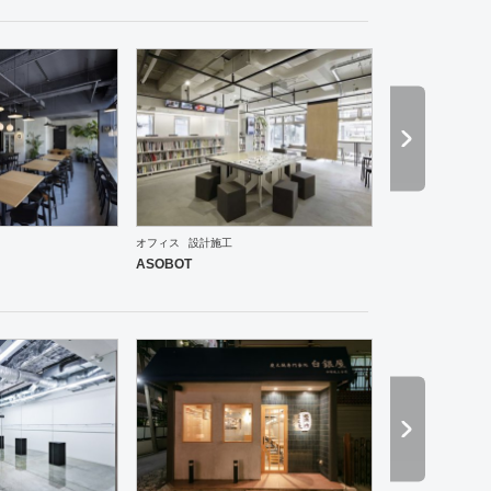
食・寿司
その他
オフィス
アパレル
生活・日用品
美容院
サロン
その他
ダイニング・
オフィス
設計施工
ASOBOT
ールーム
ワーキングスペース
アパレル
インテリア・雑貨
食飯店
趣味・文化
生活・日用