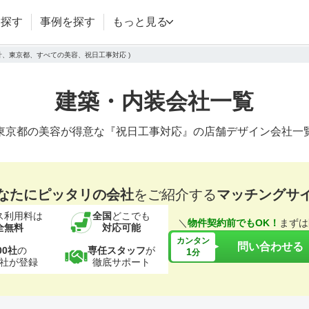
を探す
事例を探す
もっと見る
設計、東京都、すべての美容、祝日工事対応 )
建築・内装会社一覧
東京都の美容が得意な『祝日工事対応』の店舗デザイン会社一
なたにピッタリの会社
をご紹介する
マッチングサ
ス利用料は
全国
どこでも
＼
物件契約前でもOK！
まずは
全無料
対応可能
カンタン
問い合わせる
00社
の
専任スタッフ
が
1
分
社が登録
徹底サポート