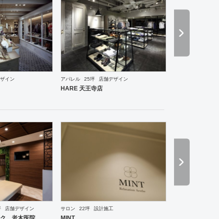
ザイン
アパレル
25坪
店舗デザイン
・ショールーム
エントランス
ワーキングスペース
その他
ホテル
ブライダル
その他
ア
HARE 天王寺店
坪
店舗デザイン
サロン
22坪
設計施工
ーメン・そば・うどん
和食・寿司
焼肉・中華料理・韓国料理
その他
オフィス
イベントブ
ク 老木医院
MINT