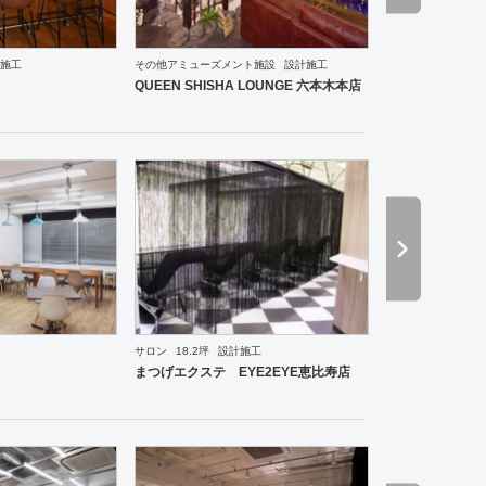
施工
その他アミューズメント施設
設計施工
ーメン・そば・うどん
和食・寿司
焼肉・中華料理・韓国料理
その他
オフィス
エントラン
QUEEN SHISHA LOUNGE 六本木本店
サロン
18.2坪
設計施工
塾・学校
保育園
その他
医院・クリニック
薬局
インテリア・雑貨
美容院
サロン
そ
まつげエクステ EYE2EYE恵比寿店