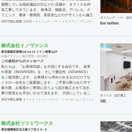
展開している福祉施設の方などの 店舗や、オフィスを内
装工事してきています。 飲食店、物販店、アパレル、ク
リニック、整体・整骨院、美容室などのデザインから施工
ダイニング・バー
設計
まで ジャンルは問わずに設計施工してきております。
対応可能な業態
居酒屋
ダイニング・バー
イタリアン・フレンチ
カフェ・パン・ケーキ
ラ
Bar buffalo
株式会社イノヴァンス
東京都港区南青山3-14-13 ツイン南青山2F
店舗デザイン
施工管理
設計施工
この会社からのメッセージ
私たちは、『お客様目線』を大切にする会社です。 改革
や革新（INOVATION）を、そして優位性（ADVANCE）
をご提供致します。 お客様から求められるものだけでな
くその一歩先をご提案致します。 ご予算の限られた中で
最大限、お客様のご希望に沿うよう設計施工させて頂き、
夢の実現をお手伝いさせて頂きます。 大切にしているこ
オフィス
設計施工
とは、お客様の満足。 多くの人たちに弊社のファンにな
対応可能な業態
オフィス
イベントブース・ショールーム
エントランス
ワーキングスペース
S社
っていただくことが、 一番の財産だと考えています。 ----
--------------------------------------------------------- 弊社は内装工
事だけでなく、オフィス・店舗の不動産仲介も 行ってお
ります。 ご希望のエリア・金額等ご相談頂ければ55,000
株式会社ツツミワークス
棟以上の情報から 最適な物件をご紹介いたします。 ご移
東京都豊島区北大塚３丁目３４−３
転先・新規オープンの物件探しから内装工事まで ワンス