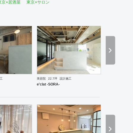
東京×居酒屋
東京×サロン
工
美容院
22.7坪
設計施工
ーメン・そば・うどん
和食・寿司
焼肉・中華料理・韓国料理
その他
オフィス
イベントブ
e'clat -SORA-