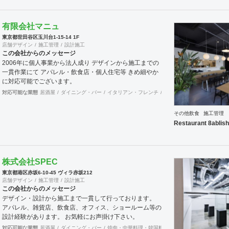
有限会社マニュ
東京都世田谷区玉川台1-15-14 1F
店舗デザイン
施工管理
設計施工
この会社からのメッセージ
2006年に個人事業から法人成り デザインから施工までの
一貫作業にて アパレル・飲食店・個人住宅等 きめ細やか
に対応可能でございます。
対応可能な業態
居酒屋
ダイニング・バー
イタリアン・フレンチ
カフェ・パン・ケーキ
和
その他飲食
施工管理
Restaurant 8ablish
株式会社SPEC
東京都港区赤坂6-10-45 ヴィラ赤坂212
店舗デザイン
施工管理
設計施工
この会社からのメッセージ
デザイン・設計から施工まで一貫して行っております。
アパレル、雑貨店、飲食店、オフィス、ショールーム等の
設計経験があります。 お気軽にお声掛け下さい。
対応可能な業態
居酒屋
ダイニング・バー
焼肉・中華料理・韓国料理
イベントブース・ショ