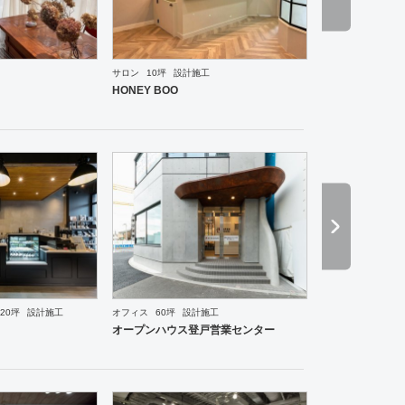
サロン
10坪
設計施工
ーメン・そば・うどん
和食・寿司
焼肉・中華料理・韓国料理
その他
オフィス
イベントブ
HONEY BOO
ーメン・そば・うどん
和食・寿司
焼肉・中華料理・韓国料理
その他
オフィス
エントラン
20坪
設計施工
オフィス
60坪
設計施工
オープンハウス登戸営業センター