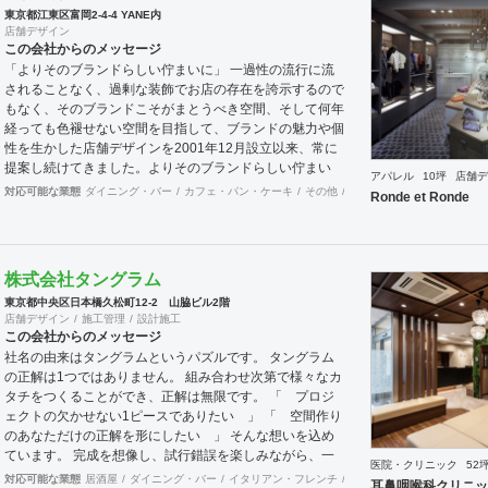
東京都江東区富岡2-4-4 YANE内
店舗デザイン
この会社からのメッセージ
「よりそのブランドらしい佇まいに」 一過性の流行に流
されることなく、過剰な装飾でお店の存在を誇示するので
もなく、そのブランドこそがまとうべき空間、そして何年
経っても色褪せない空間を目指して、ブランドの魅力や個
性を生かした店舗デザインを2001年12月設立以来、常に
提案し続けてきました。よりそのブランドらしい佇まい
アパレル
10坪
店舗デ
に。 「必要な箇所に、必要なデザインを」 2012年からは
対応可能な業態
ダイニング・バー
カフェ・パン・ケーキ
その他
オフィス
イベントブース
Ronde et Ronde
さらにその思いを発展させ、店舗デザインに限らず、グラ
フィックデザインからブランディングまで総合的にブラン
ドの出店をバックアップできる体制も整えてきました。そ
のブランドにとってまず何を優先すべきか、何が本当に必
株式会社タングラム
要なのか、そこをきちんとアドバイスできる会社でありた
東京都中央区日本橋久松町12-2 山脇ビル2階
いと思っています。 業務内容 ・店舗設計（物販店／飲食
店舗デザイン
施工管理
設計施工
店／美容室など） ・ブランディング及びディレクション
この会社からのメッセージ
業務 ・出店におけるトータルデザイン ・住宅リノベーシ
社名の由来はタングラムというパズルです。 タングラム
ョン ・家具及び什器デザイン
の正解は1つではありません。 組み合わせ次第で様々なカ
タチをつくることができ、正解は無限です。 「 プロジ
ェクトの欠かせない1ピースでありたい 」 「 空間作り
のあなただけの正解を形にしたい 」 そんな想いを込め
ています。 完成を想像し、試行錯誤を楽しみながら、 ​一
医院・クリニック
52
緒にワクワクしたいと思っています。
対応可能な業態
居酒屋
ダイニング・バー
イタリアン・フレンチ
カフェ・パン・ケーキ
ラ
耳鼻咽喉科クリニッ