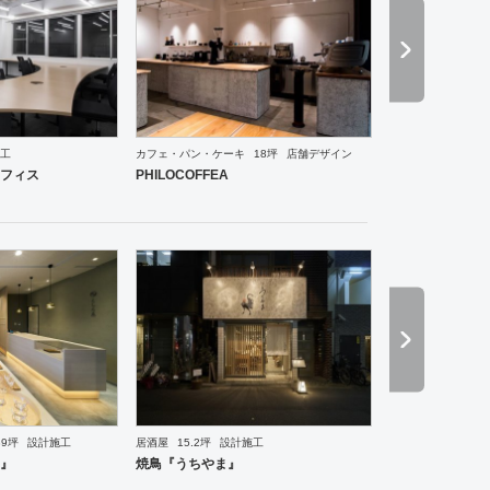
工
カフェ・パン・ケーキ
18坪
店舗デザイン
フィス
エントランス
ワーキングスペース
医院・クリニック
スポーツ・ジム
アパレル
イ
フィス
PHILOCOFFEA
スペース
インテリア・雑貨
趣味・文化
美容院
39坪
設計施工
居酒屋
15.2坪
設計施工
』
焼鳥『うちやま』