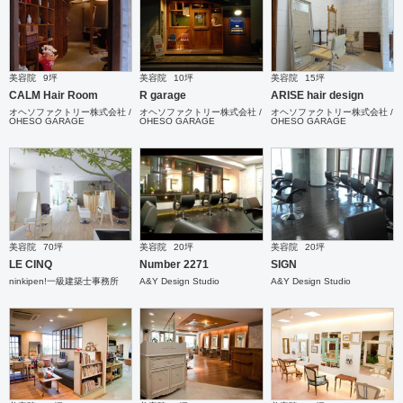
美容院
9坪
美容院
10坪
美容院
15坪
CALM Hair Room
R garage
ARISE hair design
オヘソファクトリー株式会社 /
オヘソファクトリー株式会社 /
オヘソファクトリー株式会社 /
OHESO GARAGE
OHESO GARAGE
OHESO GARAGE
美容院
70坪
美容院
20坪
美容院
20坪
LE CINQ
Number 2271
SIGN
ninkipen!一級建築士事務所
A&Y Design Studio
A&Y Design Studio