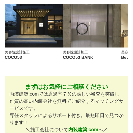
美容院
設計施工
美容院
設計施工
美容院
COCO53
COCO53 BANK
BeLA 
まずはお気軽にご相談ください
内装建築.comでは通過率７％の厳しい審査を突破し
た質の高い内装会社を無料でご紹介するマッチングサ
ービスです。
専任スタッフによるサポート付き。最短即日で見つか
ります！
＼施工会社について
内装建築.com
へ／