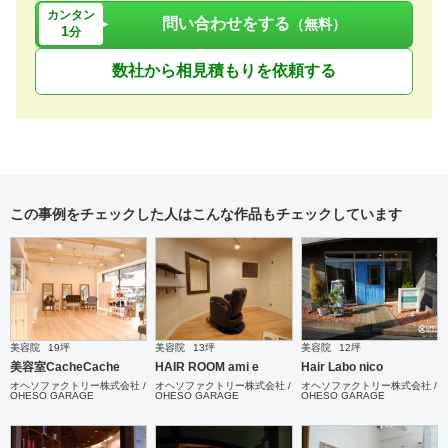
カンタン
問い合わせをする
（無料）
1
分
数社から相見積もりを依頼する
この事例をチェックした人はこんな作品もチェックしています
美容院
19坪
美容院
13坪
美容院
12坪
美容室CacheCache
HAIR ROOM ami e
Hair Labo nico
オヘソファクトリー株式会社 /
オヘソファクトリー株式会社 /
オヘソファクトリー株式会社 /
OHESO GARAGE
OHESO GARAGE
OHESO GARAGE