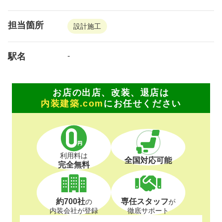
担当箇所
設計施工
駅名
-
お店の出店、改装、退店は
内装建築.com
にお任せください
利用料は
全国対応可能
完全無料
約700社
専任スタッフ
の
が
内装会社が登録
徹底サポート