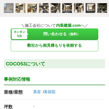
＼施工会社について
内装建築.com
へ／
カンタン
問い合わせる
（無料）
1
分
数社から相見積もりを依頼する
COCO53について
事例対応情報
業種/業態
美容
美容院
坪数
-