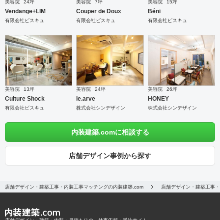
美容院
24坪
美容院
7坪
美容院
15坪
Vendange+LIM
Couper de Doux
Béni
有限会社ビスキュ
有限会社ビスキュ
有限会社ビスキュ
美容院
13坪
美容院
24坪
美容院
26坪
Culture Shock
le.arve
HONEY
有限会社ビスキュ
株式会社シンデザイン
株式会社シンデザイン
内装建築.comに相談する
店舗デザイン事例から探す
店舗デザイン・建築工事・内装工事マッチングの内装建築.com
店舗デザイン・建築工事・