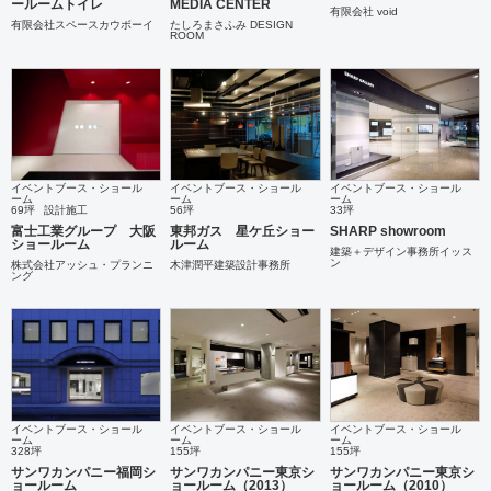
ールームトイレ
MEDIA CENTER
有限会社 void
有限会社スペースカウボーイ
たしろまさふみ DESIGN
ROOM
イベントブース・ショール
イベントブース・ショール
イベントブース・ショール
ーム
ーム
ーム
69坪
設計施工
56坪
33坪
富士工業グループ 大阪
東邦ガス 星ケ丘ショー
SHARP showroom
ショールーム
ルーム
建築＋デザイン事務所イッス
ン
株式会社アッシュ・プランニ
木津潤平建築設計事務所
ング
イベントブース・ショール
イベントブース・ショール
イベントブース・ショール
ーム
ーム
ーム
328坪
155坪
155坪
サンワカンパニー福岡シ
サンワカンパニー東京シ
サンワカンパニー東京シ
ョールーム
ョールーム（2013）
ョールーム（2010）