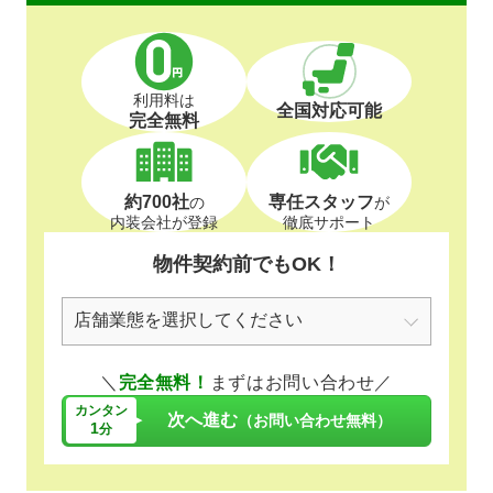
利用料は
全国対応可能
完全無料
約700社
専任スタッフ
の
が
内装会社が登録
徹底サポート
物件契約前でもOK！
＼
完全無料！
まずはお問い合わせ／
カンタン
次へ進む
（お問い合わせ無料）
1
分