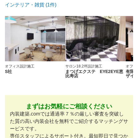
インテリア・雑貨 (1件)
オフィス
設計施工
サロン
18.2坪
設計施工
オフィ
S社
まつげエクステ EYE2EYE恵
有限
比寿店
ザイ
まずはお気軽にご相談ください
内装建築.comでは通過率７％の厳しい審査を突破し
た質の高い内装会社を無料でご紹介するマッチングサ
ービスです。
専任スタッフによるサポート付き。最短即日で見つか