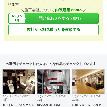
ります！
＼施工会社について
内装建築.com
へ／
カンタン
問い合わせをする
（無料）
1
分
数社から相見積もりを依頼する
この事例をチェックした人はこんな作品もチェックしています
イベントブース・ショール
イベントブース・ショール
イベントブース・ショール
ーム
ーム
ーム
2坪
45坪
809坪
セラトレーディングショ
NISSAN GLOBAL
LIXILショールーム東京