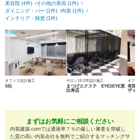
美容院 (4件)
その他の美容 (1件)
ダイニング・バー (1件)
内装 (1件)
インテリア・雑貨 (1件)
オフィス
設計施工
サロン
18.2坪
設計施工
オフィ
S社
まつげエクステ EYE2EYE恵
有限
比寿店
ザイ
まずはお気軽にご相談ください
内装建築.comでは通過率７％の厳しい審査を突破し
た質の高い内装会社を無料でご紹介するマッチングサ