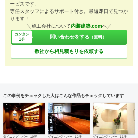
ービスです。
専任スタッフによるサポート付き。最短即日で見つか
ります！
＼施工会社について
内装建築.com
へ／
カンタン
問い合わせをする
（無料）
1
分
数社から相見積もりを依頼する
この事例をチェックした人はこんな作品もチェックしています
ダイニング・バー
10坪
ダイニング・バー
10坪
ダイニング・バー
15坪