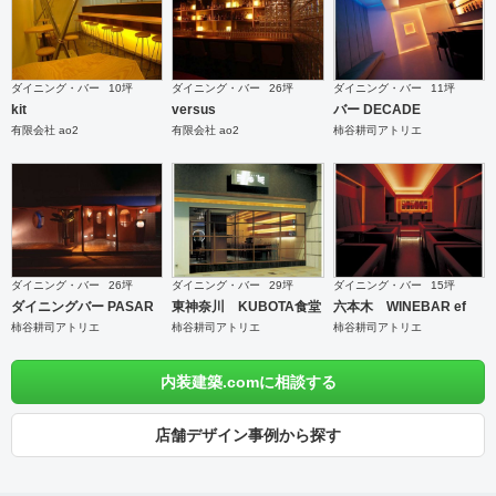
ダイニング・バー
10坪
ダイニング・バー
26坪
ダイニング・バー
11坪
kit
versus
バー DECADE
有限会社 ao2
有限会社 ao2
柿谷耕司アトリエ
ダイニング・バー
26坪
ダイニング・バー
29坪
ダイニング・バー
15坪
ダイニングバー PASAR
東神奈川 KUBOTA食堂
六本木 WINEBAR ef
柿谷耕司アトリエ
柿谷耕司アトリエ
柿谷耕司アトリエ
内装建築.comに相談する
店舗デザイン事例から探す