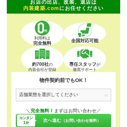
お店の出店、改装、退店は
内装建築.com
にお任せください
利用料は
全国対応可能
完全無料
約700社
専任スタッフ
の
が
内装会社が登録
徹底サポート
物件契約前でもOK！
＼
完全無料！
まずはお問い合わせ／
カンタン
次へ進む
（お問い合わせ無料）
1
分