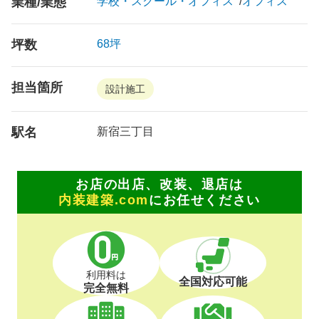
業種/業態
学校・スクール・オフィス
オフィス
坪数
68坪
担当箇所
設計施工
駅名
新宿三丁目
お店の出店、改装、退店は
内装建築.com
にお任せください
利用料は
全国対応可能
完全無料