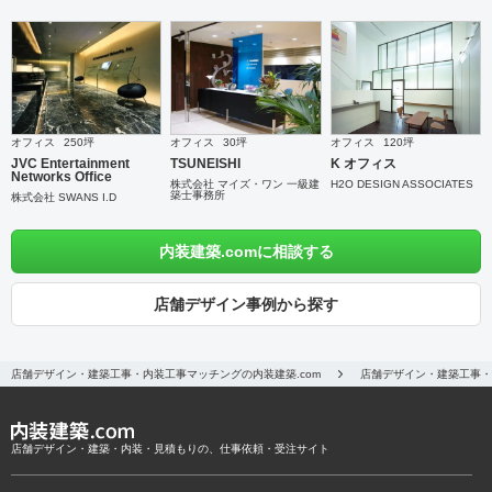
オフィス
250坪
オフィス
30坪
オフィス
120坪
JVC Entertainment
TSUNEISHI
K オフィス
Networks Office
株式会社 マイズ・ワン 一級建
H2O DESIGN ASSOCIATES
築士事務所
株式会社 SWANS I.D
内装建築.comに相談する
店舗デザイン事例から探す
店舗デザイン・建築工事・内装工事マッチングの内装建築.com
店舗デザイン・建築工事・
店舗デザイン・建築・内装・見積もりの、仕事依頼・受注サイト