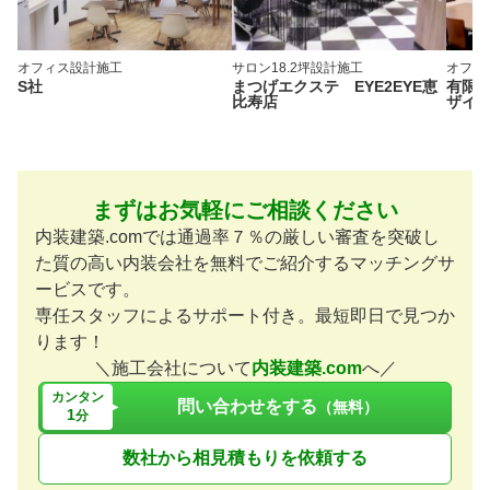
オフィス
設計施工
サロン
18.2坪
設計施工
オフィ
S社
まつげエクステ EYE2EYE恵
有限
比寿店
ザイ
まずはお気軽にご相談ください
内装建築.comでは通過率７％の厳しい審査を突破し
た質の高い内装会社を無料でご紹介するマッチングサ
ービスです。
専任スタッフによるサポート付き。最短即日で見つか
ります！
＼施工会社について
内装建築.com
へ／
カンタン
問い合わせをする
（無料）
1
分
数社から相見積もりを依頼する