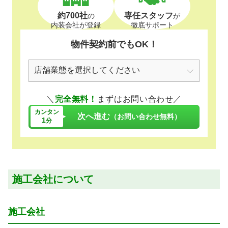
約700社
専任スタッフ
の
が
内装会社が登録
徹底サポート
物件契約前でもOK！
＼
完全無料！
まずはお問い合わせ／
カンタン
次へ進む
（お問い合わせ無料）
1
分
施工会社について
施工会社