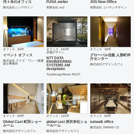
代々木のオフィス
FUGA atelier
JGS New Office
株式会社シンデザイン
有限会社 ao2
有限会社 コバヤシデザイン
オフィス
30坪
オフィス
160坪
オフィス
30坪
店舗デザイン
イベント オフィス
グローバル住販 人形町仲
NTT DATA
介センター
株式会社 マイズ・ワン 一級建
ENGINEERING
築士事務所
株式会社デザインカフェ
SYSTEMS AM
designlabo
TotalDesignWorks ROOT
オフィス
60坪
オフィス
120坪
オフィス
60坪
Global Cast 町田ショー
global cast 所沢本社ショ
eatwalk office
ルーム
ールーム
株式会社 SWANS I.D
株式会社デザインカフェ
株式会社デザインカフェ