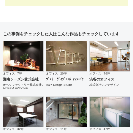
この事例をチェックした人はこんな作品もチェックしています
オフィス
7坪
オフィス
20坪
オフィス
79坪
湘南シーズン株式会社
ｳﾞｪﾘｰ･ｳﾞｨｼﾞｭｱﾙ･ｱｿｼｴｲﾂ
渋谷のオフィス
オヘソファクトリー株式会社 /
A&Y Design Studio
株式会社シンデザイン
OHESO GARAGE
オフィス
32坪
オフィス
11坪
オフィス
47坪