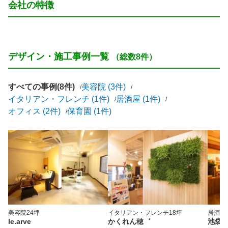
会社の特徴
デザイン・施工事例一覧
（総数8件）
すべての事例(8件)
美容院 (3件)
イタリアン・フレンチ (1件)
居酒屋 (1件)
オフィス (2件)
保育園 (1件)
美容院
24坪
イタリアン・フレンチ
18坪
居酒屋
le.arve
かくれん穂゛
池袋