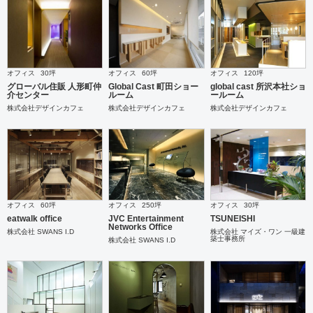
オフィス
30坪
オフィス
60坪
オフィス
120坪
グローバル住販 人形町仲
Global Cast 町田ショー
global cast 所沢本社ショ
介センター
ルーム
ールーム
株式会社デザインカフェ
株式会社デザインカフェ
株式会社デザインカフェ
オフィス
60坪
オフィス
250坪
オフィス
30坪
eatwalk office
JVC Entertainment
TSUNEISHI
Networks Office
株式会社 SWANS I.D
株式会社 マイズ・ワン 一級建
築士事務所
株式会社 SWANS I.D