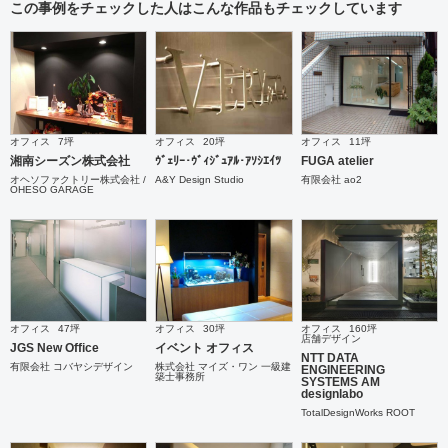
この事例をチェックした人はこんな作品もチェックしています
オフィス
7坪
オフィス
20坪
オフィス
11坪
湘南シーズン株式会社
ｳﾞｪﾘｰ･ｳﾞｨｼﾞｭｱﾙ･ｱｿｼｴｲﾂ
FUGA atelier
オヘソファクトリー株式会社 /
A&Y Design Studio
有限会社 ao2
OHESO GARAGE
オフィス
47坪
オフィス
30坪
オフィス
160坪
店舗デザイン
JGS New Office
イベント オフィス
NTT DATA
有限会社 コバヤシデザイン
株式会社 マイズ・ワン 一級建
ENGINEERING
築士事務所
SYSTEMS AM
designlabo
TotalDesignWorks ROOT