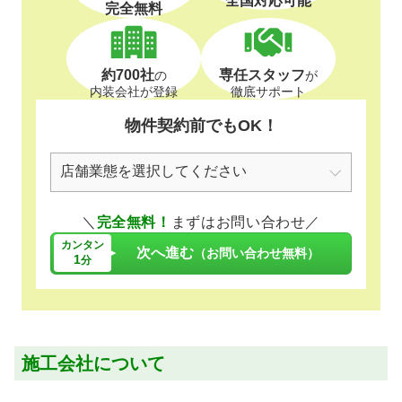
全国対応可能
完全無料
約700社
専任スタッフ
の
が
内装会社が登録
徹底サポート
物件契約前でもOK！
＼
完全無料！
まずはお問い合わせ／
カンタン
次へ進む
（お問い合わせ無料）
1
分
施工会社について