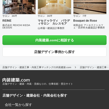
サロン
36坪
サロン
36坪
サロン
7坪
REINE
マセドゥラヴィ パラデ
Bouquet de Rose
ィサロン カレスモア
株式会社 REIICHI IKEDA
有限会社 アーキテクトカフ
DESIGN
ェ・田井幹夫建築設計事務所
山本陽一建築設計事務所
内装建築.comに相談する
店舗デザイン事例から探す
店舗デザイン・建築工事・内装工事マッチングの内装建築.com
店舗デザイン・建築工事・
店舗デザイン・建築・内装・見積もりの、仕事依頼・受注サイト
店舗デザイン・建築会社・内装会社を探す
会社一覧から探す