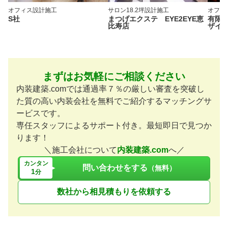
オフィス
設計施工
サロン
18.2坪
設計施工
オフィ
S社
まつげエクステ EYE2EYE恵
有限
比寿店
ザイ
まずはお気軽にご相談ください
内装建築.comでは通過率７％の厳しい審査を突破し
た質の高い内装会社を無料でご紹介するマッチングサ
ービスです。
専任スタッフによるサポート付き。最短即日で見つか
ります！
＼施工会社について
内装建築.com
へ／
カンタン
問い合わせをする
（無料）
1
分
数社から相見積もりを依頼する