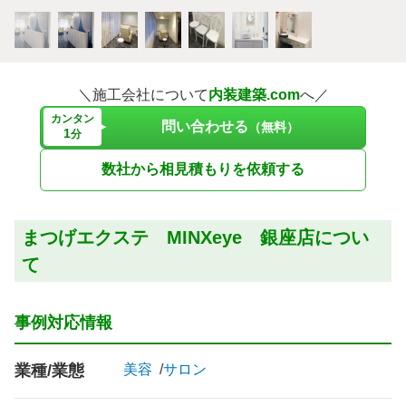
＼施工会社について
内装建築.com
へ／
カンタン
問い合わせる
（無料）
1
分
数社から相見積もりを依頼する
まつげエクステ MINXeye 銀座店につい
て
事例対応情報
業種/業態
美容
サロン