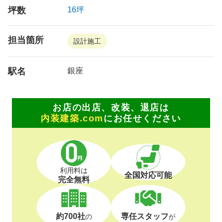
坪数
16坪
担当箇所
設計施工
駅名
銀座
お店の出店、改装、退店は
内装建築.com
にお任せください
利用料は
全国対応可能
完全無料
約700社
専任スタッフ
の
が