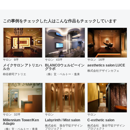
この事例をチェックした人はこんな作品もチェックしています
サロン
9坪
サロン
43坪
サロン
16坪
メイクサロン アトリエハ
BLANCOウェルビーイン
aesthetics salon LUCE
ルカ
グラボ
株式会社デザインカフェ
柿谷耕司アトリエ
（株）玄・ベルトー・進来
サロン
32坪
サロン
サロン
Millennium Tower/Ken
Labyrinth / Mist salon
C-esthetic salon
Adagio
株式会社 落合守征デザイン
株式会社 落合守征デザイン
プロジェクト
プロジェクト
（株）玄・ベルトー・進来