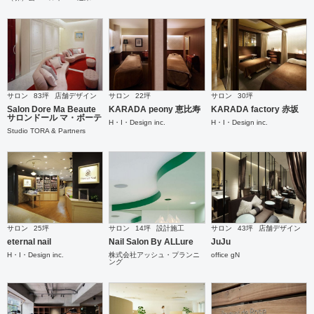
サロン
83坪
店舗デザイン
サロン
22坪
サロン
30坪
Salon Dore Ma Beaute
KARADA peony 恵比寿
KARADA factory 赤坂
サロンドール マ・ボーテ
H・I・Design inc.
H・I・Design inc.
Studio TORA & Partners
サロン
25坪
サロン
14坪
設計施工
サロン
43坪
店舗デザイン
eternal nail
Nail Salon By ALLure
JuJu
H・I・Design inc.
株式会社アッシュ・プランニ
office gN
ング