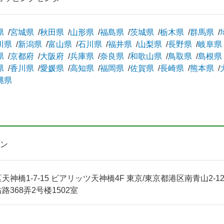
県
宮城県
秋田県
山形県
福島県
茨城県
栃木県
群馬県
川県
新潟県
富山県
石川県
福井県
山梨県
長野県
岐阜県
県
京都府
大阪府
兵庫県
奈良県
和歌山県
鳥取県
島根県
県
香川県
愛媛県
高知県
福岡県
佐賀県
長崎県
熊本県
縄県
ン
神橋1-7-15 ビアリッツ天神橋4F 東京/東京都港区南青山2-12-1
368弄2号楼1502室