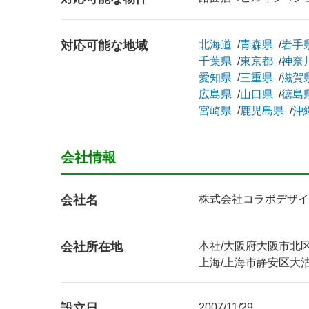
対応可能な地域
北海道
青森県
岩手
千葉県
東京都
神奈
愛知県
三重県
滋賀
広島県
山口県
徳島
宮崎県
鹿児島県
沖
会社情報
会社名
株式会社コラボデザイ
会社所在地
本社/大阪府大阪市北区天
上海/上海市静安区大沽路
設立日
2007/11/29