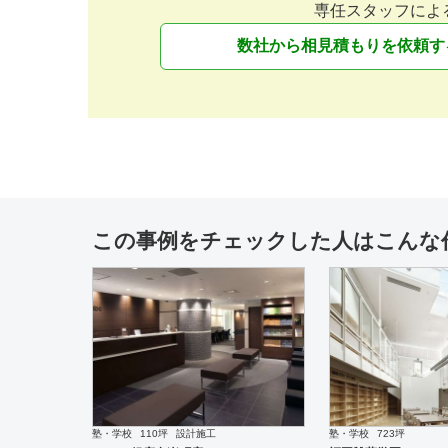
専任スタッフによ
数社から相見積もりを依頼す
薬局
設計施工
カラオケ
設計施工
ファーコス 回生堂薬局
“FLAT” 大船店
この事例をチェックした人はこんな
インテリア・雑貨
設計施工
カフェ・パン・ケーキ
設計
” Joe&Ruban ” ラフォーレ原宿
“Cafe 煉屋八兵衛” 
店
ノ水
塾・学校
110坪
設計施工
塾・学校
723坪