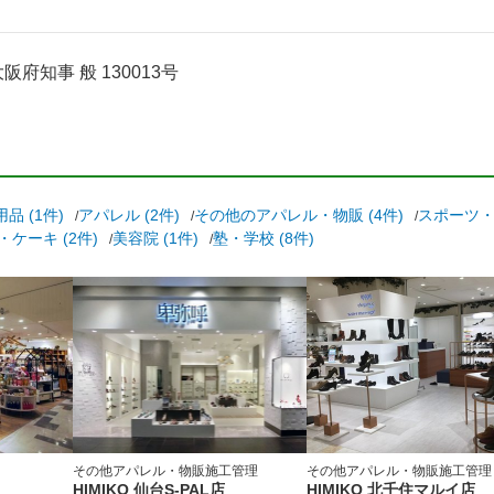
府知事 般 130013号
品 (1件)
アパレル (2件)
その他のアパレル・物販 (4件)
スポーツ・ジ
ケーキ (2件)
美容院 (1件)
塾・学校 (8件)
その他アパレル・物販
施工管理
その他アパレル・物販
施工管理
HIMIKO 仙台S-PAL店
HIMIKO 北千住マルイ店