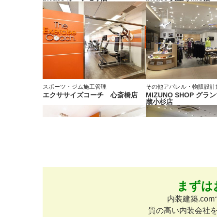
スポーツ・ジム
施工管理
その他アパレル・物販
設計
エクササイズコーチ 心斎橋店
MIZUNO SHOP グ
蔵小杉店
まずは
スポーツ・ジム
施工管理
生活・日用品
施工管理
エクササイズコーチ 梅田店
SKINFOOD ピオレ姫
内装建築.c
質の高い内装会社