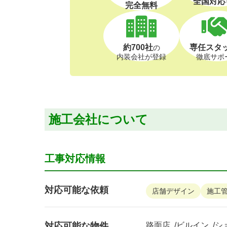
全国対応
完全無料
約700社
専任スタ
の
内装会社が登録
徹底サポ
施工会社について
工事対応情報
対応可能な依頼
店舗デザイン
施工
対応可能な物件
路面店
ビルイン
シ