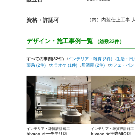
資格・許認可
（内）内装仕上工事 大阪
デザイン・施工事例一覧
（総数32件）
すべての事例(32件)
インテリア・雑貨 (3件)
生活・日用
薬局 (2件)
カラオケ (1件)
居酒屋 (2件)
カフェ・パン・
インテリア・雑貨
設計施工
インテリア・雑貨
設計施工
bivaco オーテモリ店
bivaco 天王寺MiO店