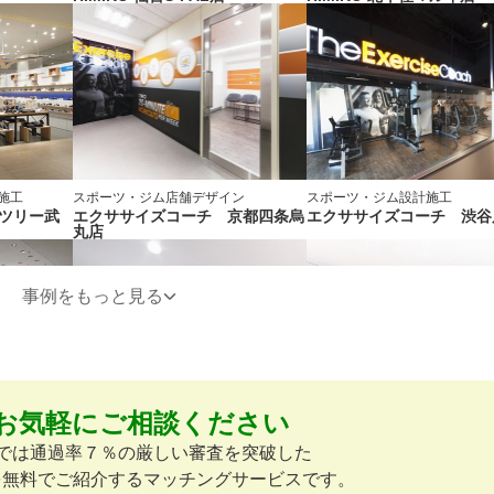
施工
スポーツ・ジム
店舗デザイン
スポーツ・ジム
設計施工
ランツリー武
エクササイズコーチ 京都四条烏
エクササイズコーチ 渋谷
丸店
事例をもっと見る
お気軽にご相談ください
スポーツ・ジム
設計施工
スポーツ・ジム
店舗デザイン
路店
エクササイズコーチ 新宿店
エクササイズコーチ 大宮
omでは通過率７％の厳しい審査を突破した
を無料でご紹介するマッチングサービスです。