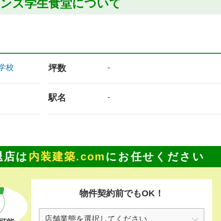
モンズ学生食堂について
学校
坪数
-
駅名
-
退店は
内装建築.com
にお任せください
物件契約前でもOK！