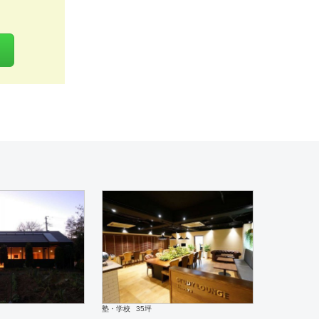
 ” ミン
塾・学校
35坪