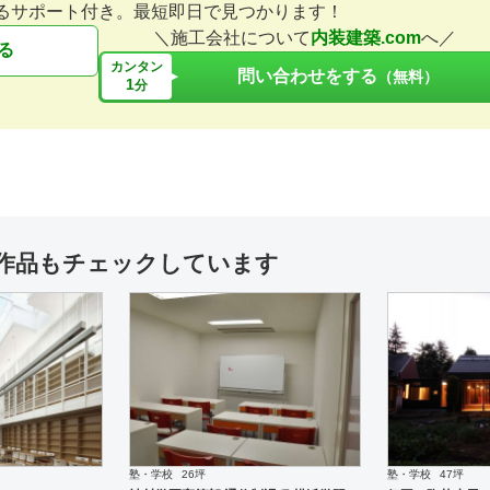
るサポート付き。最短即日で見つかります！
＼施工会社について
内装建築.com
へ／
る
カンタン
問い合わせをする
（無料）
1
分
薬局
設計施工
居酒屋
設計施工
ファーコス ふくしま薬局
” ATARI ” 西麻布店
作品もチェックしています
施工
居酒屋
設計施工
アパレル
設計施工
ワテラス御茶
” 熟成鶏 とことこ ” 奈良
” DUFFER of St.George
ト神戸店
塾・学校
26坪
塾・学校
47坪