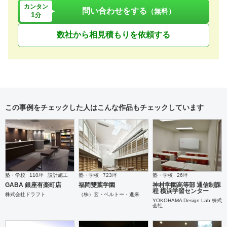
カンタン
問い合わせをする
（無料）
1
分
数社から相見積もりを依頼する
この事例をチェックした人はこんな作品もチェックしています
塾・学校
110坪
設計施工
塾・学校
723坪
塾・学校
26坪
GABA 銀座有楽町店
福岡雙葉学園
神村学園高等部 通信制課
程 横浜学習センター
株式会社ドラフト
（株）玄・ベルトー・進来
YOKOHAMA Design Lab 株式
会社