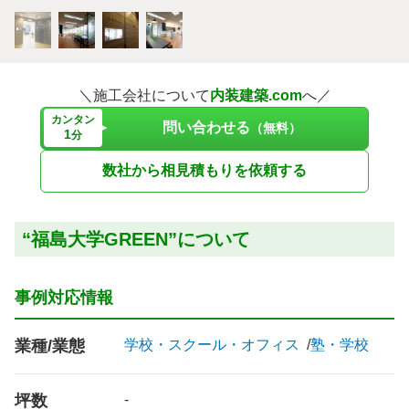
＼施工会社について
内装建築.com
へ／
カンタン
問い合わせる
（無料）
1
分
数社から相見積もりを依頼する
“福島大学GREEN”について
事例対応情報
業種/業態
学校・スクール・オフィス
塾・学校
坪数
-