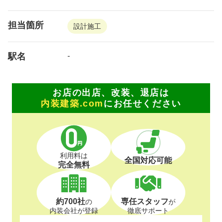
担当箇所
設計施工
駅名
-
お店の出店、改装、退店は
内装建築.com
にお任せください
利用料は
全国対応可能
完全無料
約700社
専任スタッフ
の
が
内装会社が登録
徹底サポート