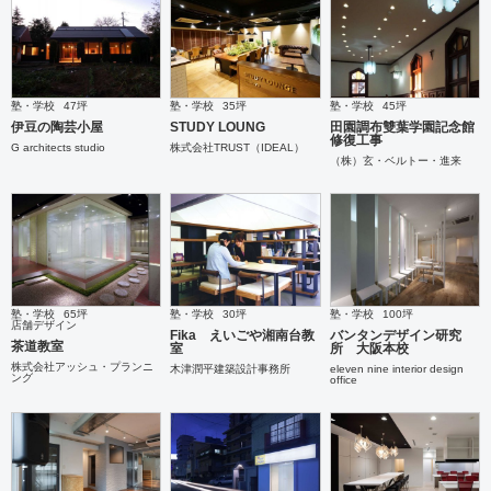
塾・学校
47坪
塾・学校
35坪
塾・学校
45坪
伊豆の陶芸小屋
STUDY LOUNG
田園調布雙葉学園記念館
修復工事
G architects studio
株式会社TRUST（IDEAL）
（株）玄・ベルトー・進来
塾・学校
65坪
塾・学校
30坪
塾・学校
100坪
店舗デザイン
Fika えいごや湘南台教
バンタンデザイン研究
茶道教室
室
所 大阪本校
株式会社アッシュ・プランニ
木津潤平建築設計事務所
eleven nine interior design
ング
office