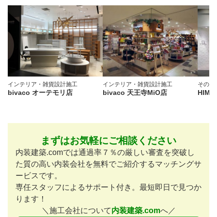
インテリア・雑貨
設計施工
インテリア・雑貨
設計施工
その他
bivaco オーテモリ店
bivaco 天王寺MiO店
HIMI
まずはお気軽にご相談ください
内装建築.comでは通過率７％の厳しい審査を突破し
た質の高い内装会社を無料でご紹介するマッチングサ
ービスです。
専任スタッフによるサポート付き。最短即日で見つか
ります！
＼施工会社について
内装建築.com
へ／