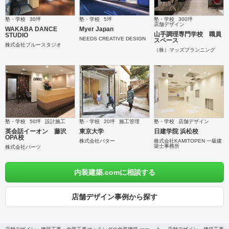
塾・学校
30坪
塾・学校
5坪
塾・学校
300坪
店舗デザイン
WAKABA DANCE
Myer Japan
山手調理専門学校 職員
STUDIO
NEEDS CREATIVE DESIGN
スペース
株式会社ブルースタジオ
（株）マッズプランニング
塾・学校
50坪
設計施工
塾・学校
20坪
施工管理
塾・学校
店舗デザイン
英会話イーオン 藤沢
東京大学
日建学院 浜松校
OPA校
株式会社バター
株式会社KAMITOPEN 一級建
築士事務所
株式会社パーツ
内装建築.comに相談する
店舗デザイン事例から探す