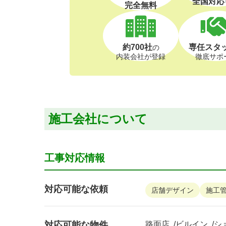
全国対応
完全無料
約700社
専任スタ
の
内装会社が登録
徹底サポ
施工会社について
工事対応情報
対応可能な依頼
店舗デザイン
施工
対応可能な物件
路面店
ビルイン
シ