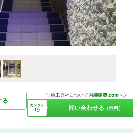
＼施工会社について
内装建築.com
へ／
する
カンタン
問い合わせる
（無料）
1
分