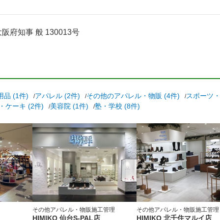
府知事 般 130013号
品 (1件)
アパレル (2件)
その他のアパレル・物販 (4件)
スポーツ・ジ
ケーキ (2件)
美容院 (1件)
塾・学校 (8件)
その他アパレル・物販
施工管理
その他アパレル・物販
施工管理
HIMIKO 仙台S-PAL店
HIMIKO 北千住マルイ店