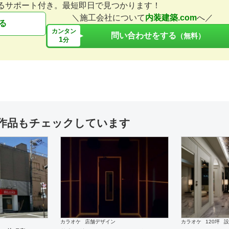
るサポート付き。最短即日で見つかります！
＼施工会社について
内装建築.com
へ／
る
カンタン
問い合わせをする
（無料）
1
分
薬局
設計施工
居酒屋
設計施工
ファーコス ふくしま薬局
” ATARI ” 西麻布店
作品もチェックしています
施工
居酒屋
設計施工
アパレル
設計施工
ワテラス御茶
” 熟成鶏 とことこ ” 奈良
” DUFFER of St.George
ト神戸店
カラオケ
店舗デザイン
カラオケ
120坪