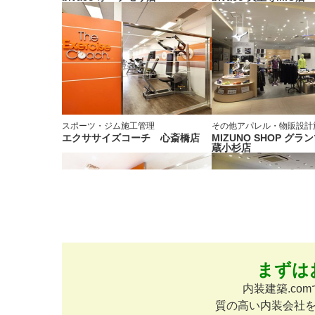
スポーツ・ジム
施工管理
その他アパレル・物販
設計
エクササイズコーチ 心斎橋店
MIZUNO SHOP グ
蔵小杉店
まずは
スポーツ・ジム
施工管理
生活・日用品
施工管理
エクササイズコーチ 梅田店
SKINFOOD ピオレ姫
内装建築.c
質の高い内装会社