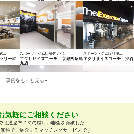
施工
スポーツ・ジム
店舗デザイン
スポーツ・ジム
設計施工
ランツリー武
エクササイズコーチ 京都四条烏
エクササイズコーチ 渋谷
丸店
事例をもっと見る
お気軽にご相談ください
スポーツ・ジム
設計施工
スポーツ・ジム
店舗デザイン
路店
エクササイズコーチ 新宿店
エクササイズコーチ 大宮
omでは通過率７％の厳しい審査を突破した
を無料でご紹介するマッチングサービスです。