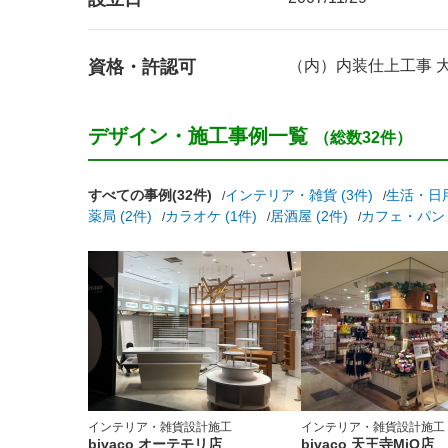
資格・許認可
（内）内装仕上工事 大阪
デザイン・施工事例一覧
（総数32件）
すべての事例(32件)
インテリア・雑貨 (3件)
生活・日用
薬局 (2件)
カラオケ (1件)
居酒屋 (2件)
カフェ・パン・
インテリア・雑貨
設計施工
インテリア・雑貨
設計施工
bivaco オーテモリ店
bivaco 天王寺MiO店