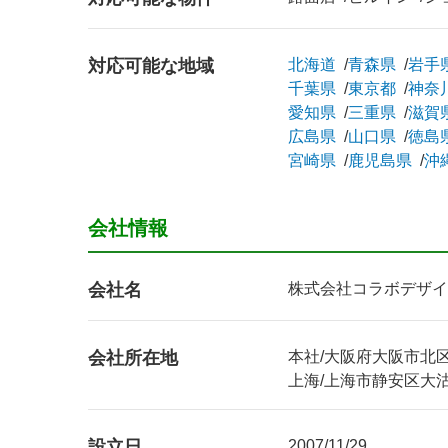
対応可能な地域
北海道
青森県
岩手
千葉県
東京都
神奈
愛知県
三重県
滋賀
広島県
山口県
徳島
宮崎県
鹿児島県
沖
会社情報
会社名
株式会社コラボデザイ
会社所在地
本社/大阪府大阪市北区天
上海/上海市静安区大沽路
設立日
2007/11/29