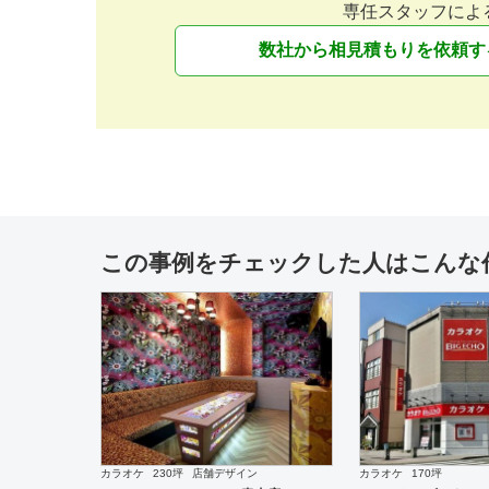
専任スタッフによ
数社から相見積もりを依頼す
薬局
設計施工
カラオケ
設計施工
ファーコス 回生堂薬局
“FLAT” 大船店
この事例をチェックした人はこんな
インテリア・雑貨
設計施工
カフェ・パン・ケーキ
設計
” Joe&Ruban ” ラフォーレ原宿
“Cafe 煉屋八兵衛” 
店
ノ水
カラオケ
230坪
店舗デザイン
カラオケ
170坪