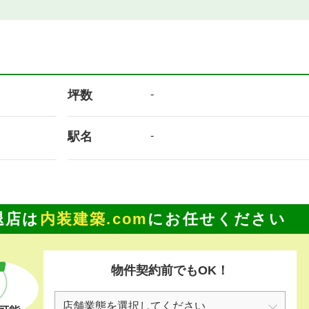
坪数
-
駅名
-
退店は
内装建築.com
にお任せください
物件契約前でもOK！