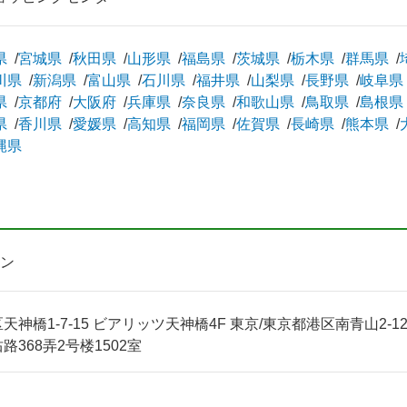
県
宮城県
秋田県
山形県
福島県
茨城県
栃木県
群馬県
川県
新潟県
富山県
石川県
福井県
山梨県
長野県
岐阜県
県
京都府
大阪府
兵庫県
奈良県
和歌山県
鳥取県
島根県
県
香川県
愛媛県
高知県
福岡県
佐賀県
長崎県
熊本県
縄県
ン
神橋1-7-15 ビアリッツ天神橋4F 東京/東京都港区南青山2-12-1
368弄2号楼1502室