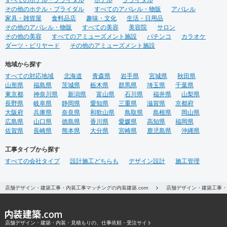
すべてのホテル・ブライダル
いませ！
ホテル
ブライダル
その他のホテル・ブライダル
すべてのアパレル・物販
アパレル
家具・雑貨屋
食料品店
趣味・文化
生活・日用品
その他のアパレル・物販
すべての美容
美容院
サロン
その他の美容
すべてのアミューズメント施設
パチンコ
カラオケ
ダーツ・ビリヤード
その他のアミューズメント施設
地域から探す
すべての対応地域
北海道
青森県
岩手県
宮城県
秋田県
山形県
福島県
茨城県
栃木県
群馬県
埼玉県
千葉県
東京都
神奈川県
新潟県
富山県
石川県
福井県
山梨県
長野県
岐阜県
静岡県
愛知県
三重県
滋賀県
京都府
大阪府
兵庫県
奈良県
和歌山県
鳥取県
島根県
岡山県
広島県
山口県
徳島県
香川県
愛媛県
高知県
福岡県
佐賀県
長崎県
熊本県
大分県
宮崎県
鹿児島県
沖縄県
工事タイプから探す
すべての会社タイプ
設計施工どちらも
デザイン設計
施工管理
店舗デザイン・建築工事・内装工事マッチングの内装建築.com
店舗デザイン・建築工事・
店舗デザイン・建築・内装・見積もりの、仕事依頼・受注サイト