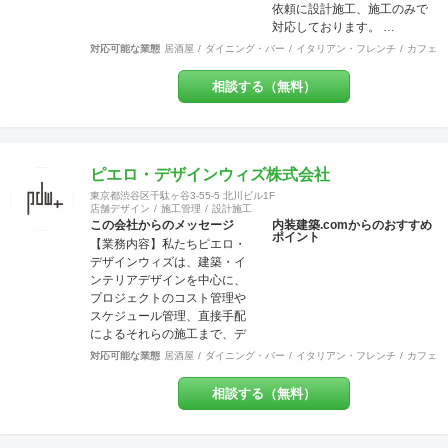
依頼に設計施工、施工のみで
笑顔を見せてくださるときこ
対応しております。 …
そ、弊社にとってもっとも喜
ばしい瞬間です。 弊社はリフ
対応可能な業態
居酒屋
ダイニング・バー
イタリアン・フレンチ
カフェ・
ォーム・リノベーションや注
文住宅など幅広く工事を担当
相談する（無料）
させていただいております。
建物種別は店舗・戸建・アパ
ート・マンションなど様々な
建物に対応させていただいて
ピエロ・デザインウィズ株式会社
おり、色々な所にバラバラに
工事内容の注文をしていただ
東京都渋谷区千駄ヶ谷3-55-5 北川ビル1F
店舗デザイン
施工管理
設計施工
かなくとも、弊社にて一式執
この会社からのメッセージ
内装建築.comからのおすすめ
り行う事をメリットとし、活
ポイント
【業務内容】私たちピエロ・
動致しております。 尚、店
デザインウィズは、建築・イ
舗・住宅のセキュリティー面
ンテリアデザインを中心に、
にも配慮しており、防犯カメ
プロジェクトのコスト管理や
ラなどの部分にも力を入れて
スケジュール管理、直接手配
おります。 他の施工店ではで
によるそれらの施工まで、デ
きない方法で、アレルギー・
ザインという業務領域を超え
シックハウス症候群・化学物
対応可能な業態
居酒屋
ダイニング・バー
イタリアン・フレンチ
カフェ・
てプロジェクトに参加させて
質過敏症の方や健康な方にも
頂いております。飲食店、ア
良いとされる、化学物質は一
相談する（無料）
パレルショップを中心に、ホ
切使わない施工方法で無添加
テル、オフィス、食物販など
資材を使う工事なども対応で
を多く手掛けています。 【グ
きます。多様な形で取り組ん