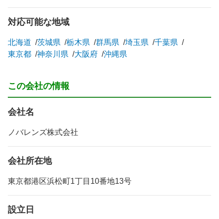
レーベルです。
対応可能な地域
上記以外にも業界を経験した各専門スタッフが出店におけ
北海道
茨城県
栃木県
群馬県
埼玉県
千葉県
るサポートをワンストップでご案内しております。
東京都
神奈川県
大阪府
沖縄県
是非一度HPをご覧ください。
この会社の情報
https://novallenz.co.jp/
会社名
ノバレンズ株式会社
会社所在地
東京都港区浜松町1丁目10番地13号
設立日