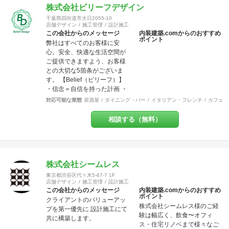
り前！腕の良さは年数が経て
株式会社ビリーフデザイン
ば経つほど実感できます。 そ
千葉県四街道市大日2055-10
して、SANFUKUの職人は施工
店舗デザイン
施工管理
設計施工
力だけでなくコミニケーショ
この会社からのメッセージ
内装建築.comからのおすすめ
ポイント
ン力に優れています。 お客様
弊社はすべてのお客様に安
が安心してオープンできるよ
心。安全、快適な生活空間が
うきめ細やかな対応を心がけ
ご提供できますよう、お客様
ています。
との大切な5箇条がございま
す。 【Belief（ビリーフ）】
・信念＝自信を持った計画 ・
信用＝信じて用いる行動 ・信
対応可能な業態
居酒屋
ダイニング・バー
イタリアン・フレンチ
カフェ・
頼＝信じて頼られる対応 ・信
条＝固く信じて守る約束 ・確
相談する（無料）
信＝固く信じられる内容
【Design（デザイン）】 設
計、図案、意匠、美的造形を
考慮した創意工夫の計画、作
成 またデザインを通じて、関
株式会社シームレス
わる方達との関係の構築 これ
東京都渋谷区代々木5-67-7 1F
らの要素を持って、設計・施
店舗デザイン
施工管理
設計施工
工・管理を行っております。
この会社からのメッセージ
内装建築.comからのおすすめ
ポイント
お客様のお悩みやご相談には
クライアントのバリューアッ
株式会社シームレス様のご経
真摯に向き合い、ご要望を最
プを第一優先に 設計施工にて
験は幅広く、飲食〜オフィ
大限実現する技術力を提供い
共に構築します。
ス・住宅リノベまで様々なご
たします。 施工後にお客様が