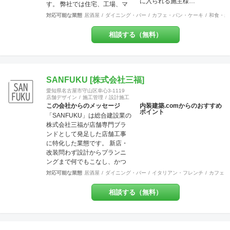
に入られる施主様…
ト面でも最大限のご協力を
す。 弊社では住宅、工場、マ
日々心がけております。ご気
ンション、店舗に渡り様々な
対応可能な業態
居酒屋
ダイニング・バー
カフェ・パン・ケーキ
和食・寿
軽にご相談ください。 美味し
分野での幅広い建築経験や、
いお料理・最高のサービス・
提案力があります。 これまで
相談する（無料）
素敵な品揃えに自信あり！そ
には200万〜700万程の開きで
んな出店計画・改装計画をお
他社との価格競争の中で勝ち
持ちの皆さま、是非それらを
抜いて来ました。 お問い合わ
最高に輝かせる空間づくり
せは メール
を、私たちにお手伝いさせて
（tenperhide31@icloud.com）
SANFUKU [株式会社三福]
ください。
からも承ります。 その他：道
愛知県名古屋市守山区幸心3-1119
具商 愛知県公安委員会許
店舗デザイン
施工管理
設計施工
可 第542642304700号
この会社からのメッセージ
内装建築.comからのおすすめ
ポイント
「SANFUKU」は総合建設業の
株式会社三福が店舗専門ブラ
ンドとして発足した店舗工事
に特化した業態です。 新店・
改装問わず設計からプランニ
ングまで何でもこなし、かつ
リーズナブルに、お客様のご
対応可能な業態
居酒屋
ダイニング・バー
イタリアン・フレンチ
カフェ・
要望を最大限実現させていき
ます。 また内装・外装・外構
相談する（無料）
などすべての分野でその道の
プロが在籍しているため、高
水準の施工が可能です。 出来
上がった時に綺麗なのは当た