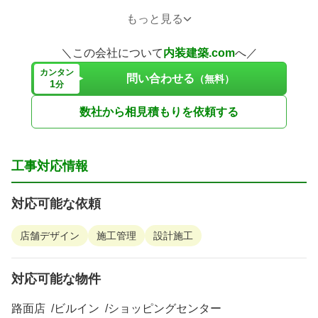
③空調や照明器具のリース販売が可能
もっと見る
上記により他社にはない出店における初期費用を抑えた新
＼この会社について
内装建築.com
へ／
しい提案ができます。
カンタン
問い合わせる
（無料）
1
分
弊社では3つのブランディングでデザインを行っておりま
数社から相見積もりを依頼する
す。
工事対応情報
①Black Label
アパレルなどの物販や高級内装に対応した経験のあるデザ
対応可能な依頼
イナーが対応いたします。
②Blue Label
店舗デザイン
施工管理
設計施工
観光地、リゾートエリアに適したデザインのレーベルで
す。
対応可能な物件
③White Label
大衆居酒屋・テイクアウト・バーなど集客に観点をおいた
路面店
ビルイン
ショッピングセンター