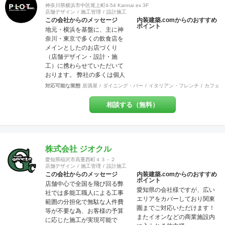
神奈川県横浜市中区尾上町4-54 Kannai ex 3F
店舗デザイン
施工管理
設計施工
この会社からのメッセージ
内装建築.comからのおすすめ
ポイント
地元・横浜を基盤に、主に神
奈川・東京で多くの飲食店を
メインとしたのお店づくり
（店舗デザイン・設計・施
工）に携わらせていただいて
おります。 弊社の多くは個人
店や少数店舗展開のお客様な
対応可能な業態
居酒屋
ダイニング・バー
イタリアン・フレンチ
カフェ・
ので「お客様と共に創り上げ
る店づくり」をモットーにし
相談する（無料）
ています。 それはデザイン優
先で押しつけることなく、私
どものご提案を土台に「スタ
ッフも来店者も居心地の良い
地元に愛されるお店」を一緒
株式会社 ジオクル
に作りましょう！ということ
愛知県稲沢市高重西町４３－２
です。大抵のお店は近隣のリ
店舗デザイン
施工管理
設計施工
ピーターで売上が支えられて
この会社からのメッセージ
内装建築.comからのおすすめ
ポイント
いるのですから大事なポイン
店舗中心で全国を飛び回る弊
愛知県の会社様ですが、広い
トだと思いませんか？ また個
社では多能工職人による工事
エリアをカバーしており関東
人事業主にとって内装工事費
範囲の分担化で無駄な人件費
圏までご対応いただけます！
が大変な負担だということは
等が不要な為、お客様の予算
またイオンなどの商業施設内
重々承知しております。コス
に応じた施工が実現可能で