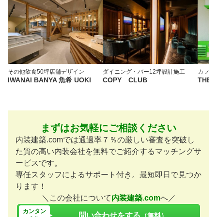
その他飲食
50坪
店舗デザイン
ダイニング・バー
12坪
設計施工
カフェ
IWANAI BANYA 魚希 UOKI
COPY CLUB
THE 
まずはお気軽にご相談ください
内装建築.comでは通過率７％の厳しい審査を突破し
た質の高い内装会社を無料でご紹介するマッチングサ
ービスです。
専任スタッフによるサポート付き。最短即日で見つか
ります！
＼この会社について
内装建築.com
へ／
カンタン
問い合わせをする
（無料）