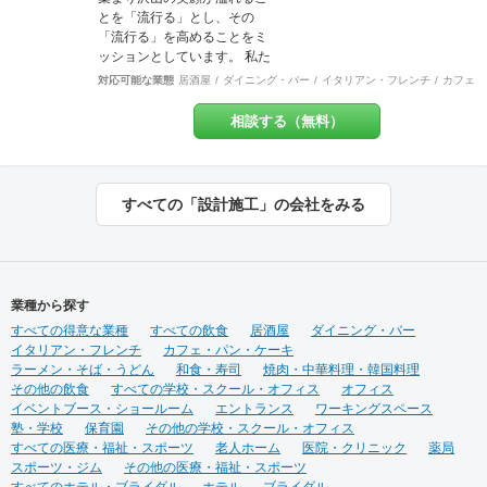
工事物件 選出
域 東京都23区 東京都多摩
とを「流行る」とし、その
地域エリア 川崎地域
「流行る」を高めることをミ
【 ？ 】 ＝
ッションとしています。 私た
【 ！ 】 ご来店頂いた方々
ちは​​お客様ごとにちがう“オモ
対応可能な業態
居酒屋
ダイニング・バー
イタリアン・フレンチ
カフェ・
の頭の中に「 ？ 」が浮か
イ”にとことん向き合い、“店舗
び 意図に気づいた瞬間
づくりの先に実現したいこ
相談する（無料）
「 ！ 」に変わってしま
と”を一緒に創り上げます。ま
う。 HACOLABOは、楽しみに
だカタチになっていない想い
あふれた 「仕組み」を提供致
を聞かせてください。 施工実
します。 伝える思いと 届け
績は900店以上。 グループ会
すべての「設計施工」の会社をみる
る声に ちょっとした遊び心を
社で直営美容室を13店舗を運
ＨＡＣＯＬＡＢＯ
営をしておりますので、経験
をもとにデザイン性と機能性
を兼ね備えたご提案をいたし
ます。 ◉サービス ①テナント
業種から探す
紹介サポート ②顧客ターゲッ
すべての得意な業種
ト・マーケティング調査 ③資
すべての飲食
居酒屋
ダイニング・バー
イタリアン・フレンチ
金調達サポート ④美容業界専
カフェ・パン・ケーキ
ラーメン・そば・うどん
門のデザイン提案 ⑤自社施工
和食・寿司
焼肉・中華料理・韓国料理
その他の飲食
⑥ブランディングのための販
すべての学校・スクール・オフィス
オフィス
イベントブース・ショールーム
促ツール ⑦お客様により沿っ
エントランス
ワーキングスペース
塾・学校
保育園
たアフターフォロー まずはご
その他の学校・スクール・オフィス
すべての医療・福祉・スポーツ
相談やお話だけでも構いませ
老人ホーム
医院・クリニック
薬局
スポーツ・ジム
ん。 お気軽にお問合せくださ
その他の医療・福祉・スポーツ