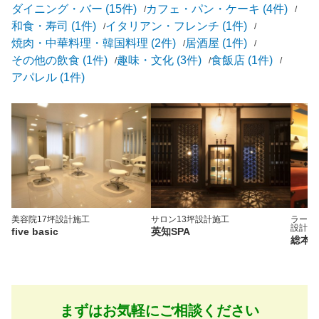
ダイニング・バー (15件)
カフェ・パン・ケーキ (4件)
和食・寿司 (1件)
イタリアン・フレンチ (1件)
焼肉・中華料理・韓国料理 (2件)
居酒屋 (1件)
その他の飲食 (1件)
趣味・文化 (3件)
食飯店 (1件)
アパレル (1件)
美容院
17坪
設計施工
サロン
13坪
設計施工
ラーメ
設計施
five basic
英知SPA
総本
まずはお気軽にご相談ください