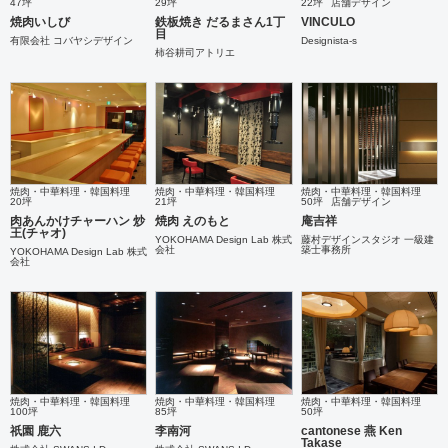
47坪
29坪
22坪
店舗デザイン
焼肉いしび
鉄板焼き だるまさん1丁
VINCULO
目
有限会社 コバヤシデザイン
Designista-s
柿谷耕司アトリエ
焼肉・中華料理・韓国料理
焼肉・中華料理・韓国料理
焼肉・中華料理・韓国料理
20坪
21坪
50坪
店舗デザイン
肉あんかけチャーハン 炒
焼肉 えのもと
庵吉祥
王(チャオ)
YOKOHAMA Design Lab 株式
藤村デザインスタジオ 一級建
会社
築士事務所
YOKOHAMA Design Lab 株式
会社
焼肉・中華料理・韓国料理
焼肉・中華料理・韓国料理
焼肉・中華料理・韓国料理
100坪
85坪
50坪
祇園 鹿六
李南河
cantonese 燕 Ken
Takase