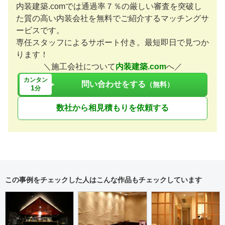
内装建築.comでは通過率７％の厳しい審査を突破し
た質の高い内装会社を無料でご紹介するマッチングサ
ービスです。
専任スタッフによるサポート付き。最短即日で見つか
ります！
＼施工会社について
内装建築.com
へ／
カンタン
問い合わせをする
（無料）
1
分
数社から相見積もりを依頼する
この事例をチェックした人はこんな作品もチェックしています