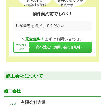
約700社
専任スタッフ
の
が
内装会社が登録
徹底サポート
物件契約前でもOK！
＼
完全無料！
まずはお問い合わせ／
カンタン
次へ進む
（お問い合わせ無料）
1
分
施工会社について
施工会社
有限会社吉造