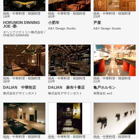
焼肉・中華料理・韓国料理
焼肉・中華料理・韓国料理
焼肉・中華料理・韓国料理
19坪
40坪
25坪
HORUMON DINNING
小肥羊
尹屋
JOE -乗-
A&Y Design Studio
A&Y Design Studio
オヘソファクトリー株式会社 /
OHESO GARAGE
焼肉・中華料理・韓国料理
焼肉・中華料理・韓国料理
焼肉・中華料理・韓国料理
36坪
24坪
21坪
DALIAN 中華街店
DALIAN 麻布十番店
亀戸ホルモン
株式会社デザインポスト
株式会社デザインポスト
有限会社 ao2
焼肉・中華料理・韓国料理
焼肉・中華料理・韓国料理
焼肉・中華料理・韓国料理