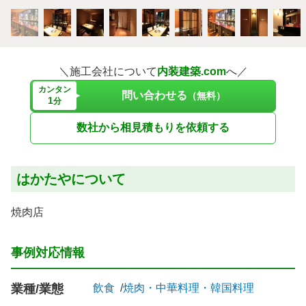
＼施工会社について
内装建築.com
へ／
カンタン
問い合わせる
（無料）
1
分
数社から相見積もりを依頼する
はかたやについて
焼肉店
事例対応情報
業種/業態
飲食
焼肉・中華料理・韓国料理