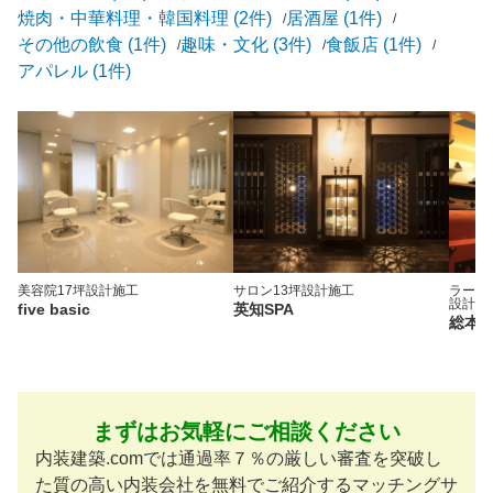
焼肉・中華料理・韓国料理 (2件)
居酒屋 (1件)
その他の飲食 (1件)
趣味・文化 (3件)
食飯店 (1件)
アパレル (1件)
美容院
17坪
設計施工
サロン
13坪
設計施工
ラーメ
設計施
five basic
英知SPA
総本
まずはお気軽にご相談ください
内装建築.comでは通過率７％の厳しい審査を突破し
た質の高い内装会社を無料でご紹介するマッチングサ