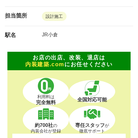
担当箇所
設計施工
駅名
JR小倉
お店の出店、改装、退店は
内装建築.com
にお任せください
利用料は
全国対応可能
完全無料
約700社
専任スタッフ
の
が
内装会社が登録
徹底サポート