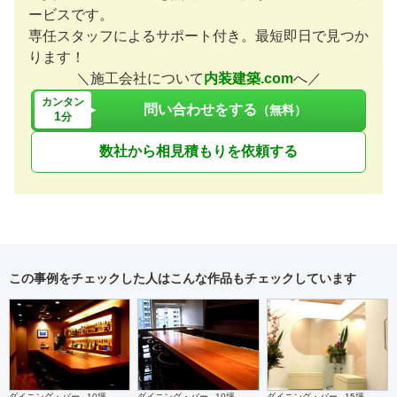
ービスです。
専任スタッフによるサポート付き。最短即日で見つか
ります！
＼施工会社について
内装建築.com
へ／
カンタン
問い合わせをする
（無料）
1
分
数社から相見積もりを依頼する
この事例をチェックした人はこんな作品もチェックしています
ダイニング・バー
10坪
ダイニング・バー
10坪
ダイニング・バー
15坪