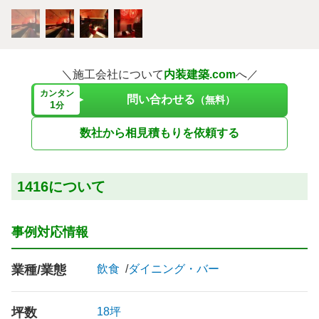
＼施工会社について
内装建築.com
へ／
カンタン
問い合わせる
（無料）
1
分
数社から相見積もりを依頼する
1416について
事例対応情報
業種/業態
飲食
ダイニング・バー
坪数
18坪