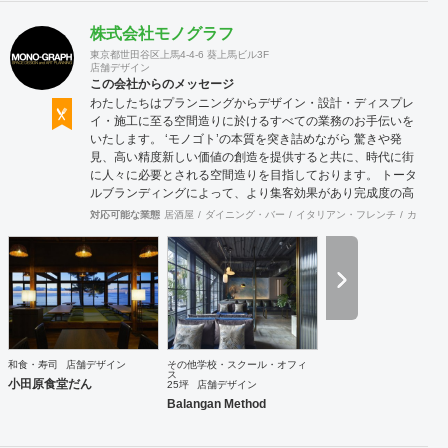
株式会社モノグラフ
東京都世田谷区上馬4-4-6 葵上馬ビル3F
店舗デザイン
この会社からのメッセージ
わたしたちはプランニングからデザイン・設計・ディスプレ
イ・施工に至る空間造りに於けるすべての業務のお手伝いを
いたします。 ‘モノゴト’の本質を突き詰めながら 驚きや発
見、高い精度新しい価値の創造を提供すると共に、時代に街
に人々に必要とされる空間造りを目指しております。 トータ
ルブランディングによって、より集客効果があり完成度の高
い店舗計画を行います。商品について、販売方法についてま
対応可能な業態
居酒屋
ダイニング・バー
イタリアン・フレンチ
カフェ・
で話し合う事も多く、お客様と共に皆が幸せになれる空間作
りを第一にしています。 お気軽にご相談ください。
和食・寿司
店舗デザイン
その他学校・スクール・オフィ
ス
小田原食堂だん
25坪
店舗デザイン
Balangan Method