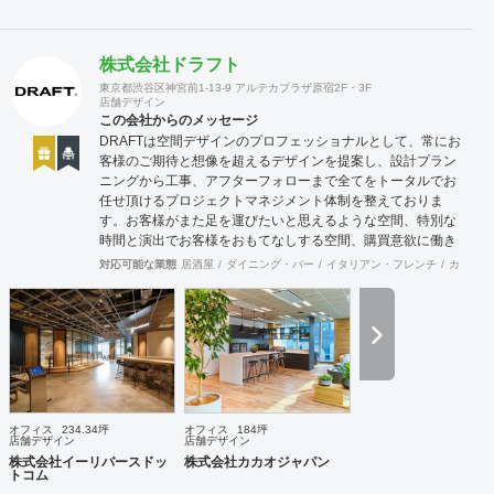
株式会社ドラフト
東京都渋谷区神宮前1-13-9 アルテカプラザ原宿2F・3F
店舗デザイン
この会社からのメッセージ
DRAFTは空間デザインのプロフェッショナルとして、常にお
客様のご期待と想像を超えるデザインを提案し、設計プラン
ニングから工事、アフターフォローまで全てをトータルでお
任せ頂けるプロジェクトマネジメント体制を整えておりま
す。お客様がまた足を運びたいと思えるような空間、特別な
時間と演出でお客様をおもてなしする空間、購買意欲に働き
かけるレイアウトとVMD、ブランド力を高める空間演出な
対応可能な業態
居酒屋
ダイニング・バー
イタリアン・フレンチ
カフェ・
ど、多くの方々に満足していただける店舗デザインに自信を
持っております。 ご希望されるイメージ、コストに関する不
安要素、 新規オープン、移転・改装に関するスケジュール、
ほか不明点など、まずはお気軽にお問い合わせください。
オフィス
234.34坪
オフィス
184坪
店舗デザイン
店舗デザイン
株式会社イーリバースドッ
株式会社カカオジャパン
トコム