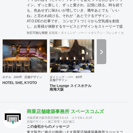
イン。ずっと新しく、ずっと愛され、記憶に残る。時を経て
も、色あせずに味わいが増していき、幾年あとでも「いい
ね」と言われ続ける。それが「あとでクるデザイン」
AT.O.DEの仕事です。 コンセプトづくりから空気感を創造
し、お客様が体験するサービスとデザインをストーリーで提
案、ビジネスとトレンドのバランスのとれた仕事が好評をい
対応可能な業態
居酒屋
ダイニング・バー
イタリアン・フレンチ
カフェ・
ただいています。
ホテル
200坪
店舗デザイン
ダイニング・バー
80坪
店舗デザイン
HOTEL SHE, KYOTO
The Lounge スイスホテル
南海大阪
商業店舗建築事務所 スペースコムズ
大阪府東大阪市西石切町3-6-14 コスモB.L.D-2F
店舗デザイン
施工管理
設計施工
この会社からのメッセージ
東大阪市に拠点が御座います商業店舗建築事務所スペースコ