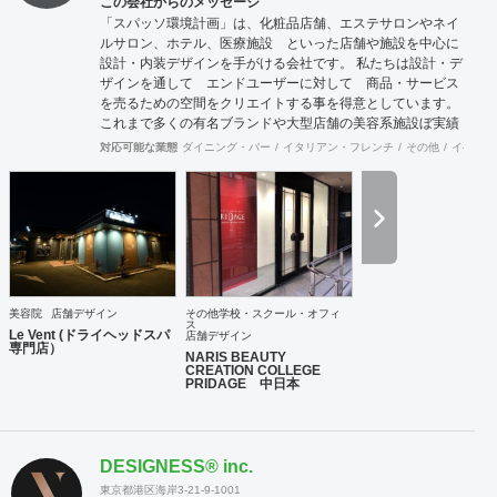
この会社からのメッセージ
「スパッソ環境計画」は、化粧品店舗、エステサロンやネイ
ルサロン、ホテル、医療施設 といった店舗や施設を中心に
設計・内装デザインを手がける会社です。 私たちは設計・デ
ザインを通して エンドユーザーに対して 商品・サービス
を売るための空間をクリエイトする事を得意としています。
これまで多くの有名ブランドや大型店舗の美容系施設ぼ実績
を経験を活かして、女性の気持ちを動かせる空間創りが可能
対応可能な業態
ダイニング・バー
イタリアン・フレンチ
その他
イベント
です。 そのような視点から ホテル 医療施設のお話もいた
だいてまいりました。 私たちには、店舗設計・店舗デザイン
をご提供して20年以上の歴史があります。 少数精鋭のチー
ムですのでフットワークが軽いうえ、デザイナーはそれぞれ
経験豊富です。 女性の購買心理など女性のマーケティング理
論に基づいた店舗 設計には定評があり、日本だけでなく中国
をはじめとする海外店舗でも大きな反響を実現してきまし
た。 豊富な店舗デザイン実績を持つ浜村さとると女性デザイ
美容院
店舗デザイン
その他学校・スクール・オフィ
ナーのコラボレーションにより 感性を生かした上で計算さ
ス
Le Vent (ドライヘッドスパ
店舗デザイン
れた空間。集客や売り上げにつなげていきます。 設計施工ご
専門店）
NARIS BEAUTY
希望のお客様には 施工会社とのコラボレーションにて対応
CREATION COLLEGE
が可能でございます。どうぞご相談ください。
PRIDAGE 中日本
DESIGNESS®︎ inc.
東京都港区海岸3-21-9-1001