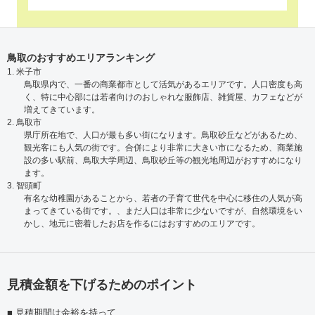
鳥取のおすすめエリアランキング
1. 米子市
鳥取県内で、一番の商業都市として活気があるエリアです。人口密度も高
く、特に中心部には若者向けのおしゃれな服飾店、雑貨屋、カフェなどが
増えてきています。
2. 鳥取市
県庁所在地で、人口が最も多い街になります。鳥取砂丘などがあるため、
観光客にも人気の街です。合併により非常に大きい市になるため、商業施
設の多い駅前、鳥取大学周辺、鳥取砂丘等の観光地周辺がおすすめになり
ます。
3. 智頭町
有名な幼稚園があることから、若者の子育て世代を中心に移住の人気が高
まってきている街です。、まだ人口は非常に少ないですが、自然環境をい
かし、地元に密着したお店を作るにはおすすめのエリアです。
見積金額を下げるためのポイント
見積期間は余裕を持って