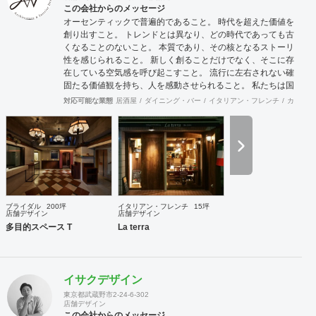
ファミリーマート・ファミマ!!・トモニーなどの無人決済デ
この会社からのメッセージ
ザイン店舗、KINOKUNIYA Sutto、桂由美ブライダルハウス
オーセンティックで普遍的であること。 時代を超えた価値を
など大手企業や個人問わず実績多数。
創り出すこと。 トレンドとは異なり、どの時代であっても古
くなることのないこと。 本質であり、その核となるストーリ
性を感じられること。 新しく創ることだけでなく、そこに存
在している空気感を呼び起こすこと。 流行に左右されない確
固たる価値観を持ち、人を感動させられること。 私たちは国
際的なバランス感覚を持ちながら、 柔軟に設計デザインする
対応可能な業態
居酒屋
ダイニング・バー
イタリアン・フレンチ
カフェ・
ことを心掛けています。 新しいようで新しくないものを作り
続けていきたいと考えています。
ブライダル
200坪
イタリアン・フレンチ
15坪
店舗デザイン
店舗デザイン
多目的スペース T
La terra
イサクデザイン
東京都武蔵野市2-24-6-302
店舗デザイン
この会社からのメッセージ