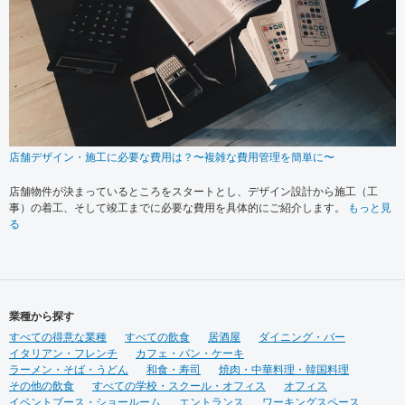
店舗デザイン・施工に必要な費用は？〜複雑な費用管理を簡単に〜
店舗物件が決まっているところをスタートとし、デザイン設計から施工（工
事）の着工、そして竣工までに必要な費用を具体的にご紹介します。
もっと見
る
業種から探す
すべての得意な業種
すべての飲食
居酒屋
ダイニング・バー
イタリアン・フレンチ
カフェ・パン・ケーキ
ラーメン・そば・うどん
和食・寿司
焼肉・中華料理・韓国料理
その他の飲食
すべての学校・スクール・オフィス
オフィス
イベントブース・ショールーム
エントランス
ワーキングスペース