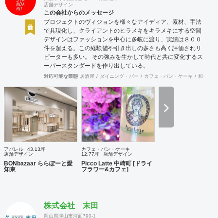
店舗デザイン
この会社からのメッセージ
プロジェクトのヴィジョンを様々なアイディア、素材、手法
で具現化し、クライアントのヒラメキをキラメキにする空間
デザインはファッションを中心に多岐に渡り、実績は８００
件を超える。この経験値や引き出しの多さも高く評価されリ
ピーターも多い。 その強みを生かして時代と共に変化するス
ーパースタンダードを作り出している。
対応可能な業態
居酒屋
ダイニング・バー
カフェ・パン・ケーキ
和食・寿
アパレル
43.13坪
カフェ・パン・ケーキ
店舗デザイン
12.77坪
店舗デザイン
BONbazaar ららぽーと愛
Picco Latte 中崎町 [ドライ
知東
フラワー&カフェ]
株式会社 末田
岡山県津山市河面790-1