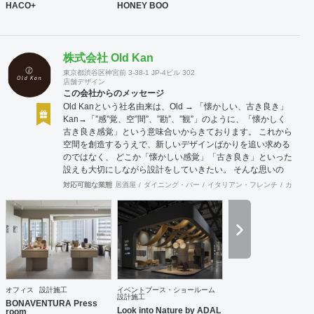
HACO+
HONEY BOO
株式会社 Old Kan
東京都渋谷区神宮前 3-38-1 JP-4ビル 302
店舗デザイン
この会社からのメッセージ
Old Kanという社名由来は、Old → 「懐かしい、古き良き」
Kan→「”感”覚、空”間”、”勘”、”観”」のように、「懐かしく
古き良き感覚」という意味合いからきております。 これから
空間を創造するうえで、新しいデザインばかりを追い求める
のではなく、 どこか「懐かしい感覚」「古き良き」といった
設えも大切にしながら設計をしていきたい。 そんな思いの
下、日々クライアント様、そしてその空間を使うお客様に幸
対応可能な業態
居酒屋
ダイニング・バー
イタリアン・フレンチ
カフェ・
せを提供できるようなデザインを心がけて日々精進しており
ます。 Old Kan 浦田 晶平 Shohei Urata https://old-kan.jp
Instagram：https://www.instagram.com/old_kan_/?hl=ja
shohei_urata@old-kan.jp 〒150-0001 東京都渋谷区神宮前
3-38-1 JP-4ビル 302
オフィス
設計施工
イベントブース・ショールーム
設計施工
BONAVENTURA Press
Look into Nature by ADAL
room