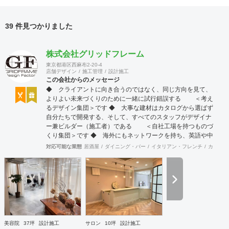
39 件見つかりました
株式会社グリッドフレーム
東京都港区西麻布2-20-4
店舗デザイン
施工管理
設計施工
この会社からのメッセージ
◆ クライアントに向き合うのではなく、同じ方向を見て、
よりよい未来づくりのために一緒に試行錯誤する ＜考え
るデザイン集団＞です ◆ 大事な建材はカタログから選ばず
自分たちで開発する、そして、すべてのスタッフがデザイナ
ー兼ビルダー（施工者）である ＜自社工場を持つものづ
くり集団＞です ◆ 海外にもネットワークを持ち、英語や中
国語に堪能なスタッフたちが、海外から国内への出店をスム
対応可能な業態
居酒屋
ダイニング・バー
イタリアン・フレンチ
カフェ・
ーズに実現させる ＜国境のない設計集団＞です 設計施
工案件、設計＋造作物の案件、施工案件、造作物制作など、
多様な請負形態が可能です。工場では金属を中心にさまざま
な素材を用いた制作が可能で、例えば通常デザイン性とは無
縁な特定防火設備（鉄扉）などにも高いデザイン性を施すこ
とも可能です。 GRIDFRAME とりかえのきかない空間
https://gridframe.co.jp/ Synes(シネス) 霧のようなやわらか
な空間 http://synes.jp/ SOTOCHIKU 時間の蓄積を取り
美容院
37坪
設計施工
サロン
10坪
設計施工
込む空間 https://sotochiku.com/