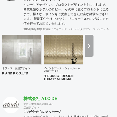
インテリアデザイン、プロダクトデザインを主にこれまで、
商業店舗やホテルのロビー、 その中に置くプロダクトに至る
まで、様々なデザインをご提案してきた豊富な経験がござい
ます。 新規案件だけではなく、リニューアルのご相談にも自
信を持ってお応えいたします。
対応可能な業態
居酒屋
ダイニング・バー
イタリアン・フレンチ
カフェ・
オフィス
店舗デザイン
イベントブース・ショールーム
店舗デザイン
K AND K CO.,LTD
"PRODUCT DESIGN
TODAY" AT MOMAT
株式会社 AT.O.DE
大阪市中央区淡路町2-4-6
店舗デザイン
この会社からのメッセージ
イイものはずっといい。トレンドを捉えつつも古びないデザ