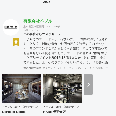
2025
有限会社ペブル
東京都江東区富岡2-4-4 YANE内
店舗デザイン
この会社からのメッセージ
「よりそのブランドらしい佇まいに」 一過性の流行に流され
ることなく、過剰な装飾でお店の存在を誇示するのでもな
く、そのブランドこそがまとうべき空間、そして何年経って
も色褪せない空間を目指して、ブランドの魅力や個性を生か
した店舗デザインを2001年12月設立以来、常に提案し続け
てきました。よりそのブランドらしい佇まいに。 「必要な箇
所に、必要なデザインを」 2012年からはさらにその思いを
対応可能な業態
ダイニング・バー
カフェ・パン・ケーキ
その他
オフィス
発展させ、店舗デザインに限らず、グラフィックデザインか
らブランディングまで総合的にブランドの出店をバックアッ
プできる体制も整えてきました。そのブランドにとってまず
何を優先すべきか、何が本当に必要なのか、そこをきちんと
アドバイスできる会社でありたいと思っています。 業務内容
・店舗設計（物販店／飲食店／美容室など） ・ブランディン
グ及びディレクション業務 ・出店におけるトータルデザイン
・住宅リノベーション ・家具及び什器デザイン
アパレル
10坪
店舗デザイン
アパレル
25坪
店舗デザイン
Ronde et Ronde
HARE 天王寺店