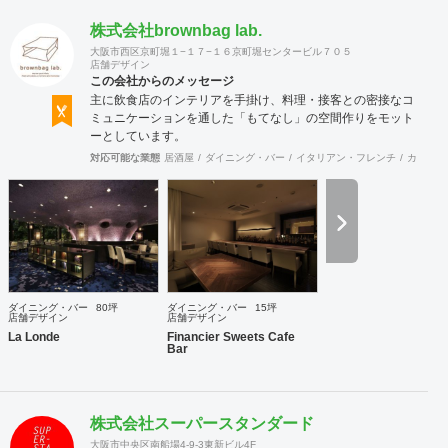
株式会社brownbag lab.
大阪市西区京町堀１−１７−１６京町堀センタービル７０５
店舗デザイン
この会社からのメッセージ
主に飲食店のインテリアを手掛け、料理・接客との密接なコ
ミュニケーションを通した「もてなし」の空間作りをモット
ーとしています。
対応可能な業態
居酒屋
ダイニング・バー
イタリアン・フレンチ
カフェ・
ダイニング・バー
80坪
ダイニング・バー
15坪
店舗デザイン
店舗デザイン
La Londe
Financier Sweets Cafe
Bar
株式会社スーパースタンダード
大阪市中央区南船場4-9-3東新ビル4F