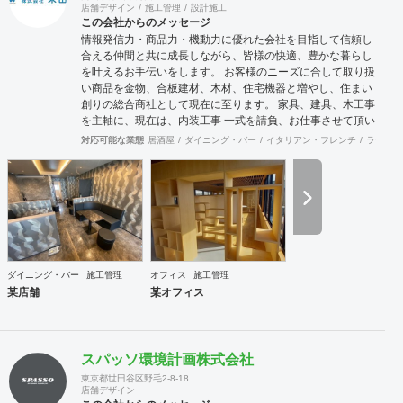
店舗デザイン
施工管理
設計施工
この会社からのメッセージ
情報発信力・商品力・機動力に優れた会社を目指して信頼し
合える仲間と共に成長しながら、皆様の快適、豊かな暮らし
を叶えるお手伝いをします。 お客様のニーズに合して取り扱
い商品を金物、合板建材、木材、住宅機器と増やし、住まい
創りの総合商社として現在に至ります。 家具、建具、木工事
を主軸に、現在は、内装工事 一式を請負、お仕事させて頂い
ております。 お客様に接するときも、実直に仕事と向き合う
対応可能な業態
居酒屋
ダイニング・バー
イタリアン・フレンチ
ラーメン
ときも、商品力とスピーディーに情報を集約、発信する流通
の原点を基盤に、人に優しい住空間の創出の実現に向け、積
極的行動、目標と達成、社内外の信頼できる仲間とお互いを
高めながら、業界全体の底上げ、活性化に努め成長していき
たいと思います。
ダイニング・バー
施工管理
オフィス
施工管理
某店舗
某オフィス
スパッソ環境計画株式会社
東京都世田谷区野毛2-8-18
店舗デザイン