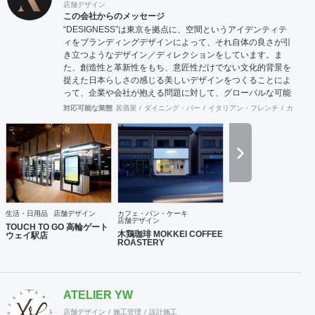
店舗デザイン
この会社からのメッセージ
“DESIGNESS”は東京を拠点に、空間というアイデンティテ
ィをブランディングデザインによって、それ自体の良さが引
き立つようなデザイン／ディレクションをしています。ま
た、創造性と革新性をもち、意匠性だけでない文化的背景を
捉えた日本らしさの感じる美しいデザインをつくることによ
って、企業や会社が抱える問題に対して、グローバルな可能
性を秘めた解決策を導き出します。そして、常に世界を意識
対応可能な業態
居酒屋
ダイニング・バー
イタリアン・フレンチ
カフェ・
しながら、未来へ挑戦し続けます。 【デザインコンテンツ】
空間デザイン：店舗、施設、住宅、展示など 空間体験を通じ
て、人と場所との心地の良い関係性をつくります。 プロダク
トデザイン：家具、道具、生活雑貨、乗り物など 立体化され
たデザインを体感することで、愛着という無形の財産を築き
ます。 グラフィックデザイン：VI、ロゴ、パッケージ、ブッ
ク、広告、サイン計画など 視覚体験を可能にすることによっ
て、未来のヴィジョンや価値を明確化します。 WEB / UI デ
生活・日用品
店舗デザイン
カフェ・パン・ケーキ
ザイン：Web、映像、インタラクティブサイン、デジタルサ
店舗デザイン
TOUCH TO GO 高輪ゲート
イネージなど コミュニケーションのデジタル化することで、
木鶏珈琲 MOKKEI COFFEE
ウェイ駅店
ROASTERY
生活の多様性を図ります。 アートディレクション：広告、装
幀、パッケージ、インタラクティブ、映像、環境・空間など
社会の様々な局面から、全体のルールや方向を指向し、求心
力を生みます。 【実績】 中古車大手Gulliver、JR東日本、
ATELIER YW
JR東日本スタートアップ株式会社、株式会社TOUCH TO
GO、無人決済店舗TOUCH TO GO、ANA FESTA株式会社、
店舗デザイン
施工管理
設計施工