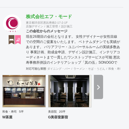
株式会社エフ・モード
東京都渋谷区恵比寿南2-17-2-1F
店舗デザイン
施工管理
設計施工
この会社からのメッセージ
現在26期目の会社となります。 女性デザイナーが女性目線
での空間のご提案をいたします。 ベトナムダナンでも実績が
あります。 バリアフリー・ユニバーサルルームの実績多数あ
り 事業計画、助成金申請、デザイン設計施工、インテリアコ
ーディネートまで一貫したワンストップサービスが可能 恵比
寿事務所併設のインテリアショップ「其の伍」SONOGOで
はオリジナル家具をはじめアンティーク骨董家具の販売もし
対応可能な業態
ダイニング・バー
ラーメン・そば・うどん
和食・寿司
焼
ています。
和食・寿司
5坪
美容院
20坪
W茶屋
G美容室新宿