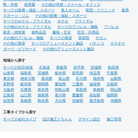
塾・学校
保育園
その他の学校・スクール・オフィス
すべての医療・福祉・スポーツ
老人ホーム
医院・クリニック
薬局
スポーツ・ジム
その他の医療・福祉・スポーツ
すべてのホテル・ブライダル
ホテル
ブライダル
その他のホテル・ブライダル
すべてのアパレル・物販
アパレル
家具・雑貨屋
食料品店
趣味・文化
生活・日用品
その他のアパレル・物販
すべての美容
美容院
サロン
その他の美容
すべてのアミューズメント施設
パチンコ
カラオケ
ダーツ・ビリヤード
その他のアミューズメント施設
地域から探す
すべての対応地域
北海道
青森県
岩手県
宮城県
秋田県
山形県
福島県
茨城県
栃木県
群馬県
埼玉県
千葉県
東京都
神奈川県
新潟県
富山県
石川県
福井県
山梨県
長野県
岐阜県
静岡県
愛知県
三重県
滋賀県
京都府
大阪府
兵庫県
奈良県
和歌山県
鳥取県
島根県
岡山県
広島県
山口県
徳島県
香川県
愛媛県
高知県
福岡県
佐賀県
長崎県
熊本県
大分県
宮崎県
鹿児島県
沖縄県
工事タイプから探す
すべての会社タイプ
設計施工どちらも
デザイン設計
施工管理