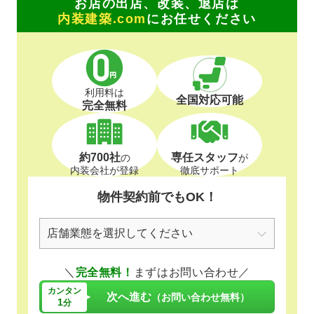
お店の出店、改装、退店は
内装建築.com
にお任せください
利用料は
全国対応可能
完全無料
約700社
専任スタッフ
の
が
内装会社が登録
徹底サポート
物件契約前でもOK！
＼
完全無料！
まずはお問い合わせ／
カンタン
次へ進む
（お問い合わせ無料）
1
分