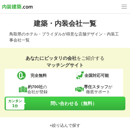
建築・内装会社一覧
鳥取県のホテル・ブライダルが得意な店舗デザイン・内装工
事会社一覧
あなたにピッタリの会社
をご紹介する
マッチングサイト
完全無料
全国対応可能
約700社
の
専任スタッフ
が
会社が登録
徹底サポート
カンタン
問い合わせる（無料）
1
分
+絞り込んで探す