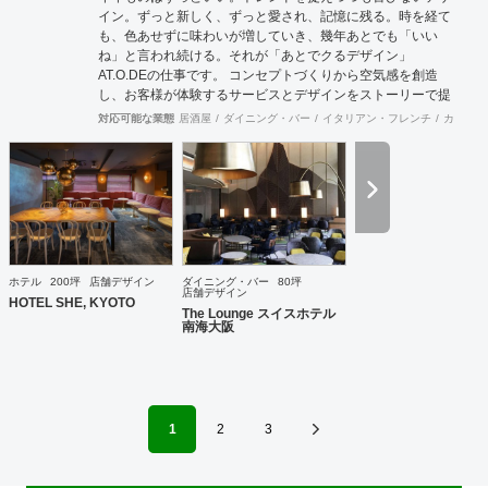
イン。ずっと新しく、ずっと愛され、記憶に残る。時を経て
も、色あせずに味わいが増していき、幾年あとでも「いい
ね」と言われ続ける。それが「あとでクるデザイン」
AT.O.DEの仕事です。 コンセプトづくりから空気感を創造
し、お客様が体験するサービスとデザインをストーリーで提
案、ビジネスとトレンドのバランスのとれた仕事が好評をい
対応可能な業態
居酒屋
ダイニング・バー
イタリアン・フレンチ
カフェ・
ただいています。
ホテル
200坪
店舗デザイン
ダイニング・バー
80坪
店舗デザイン
HOTEL SHE, KYOTO
The Lounge スイスホテル
南海大阪
1
2
3