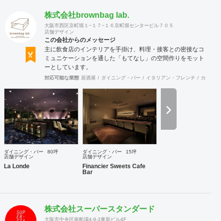
株式会社brownbag lab.
大阪市西区京町堀１−１７−１６京町堀センタービル７０５
店舗デザイン
この会社からのメッセージ
主に飲食店のインテリアを手掛け、料理・接客との密接なコ
ミュニケーションを通した「もてなし」の空間作りをモット
ーとしています。
対応可能な業態
居酒屋
ダイニング・バー
イタリアン・フレンチ
カフェ・
ダイニング・バー
80坪
ダイニング・バー
15坪
店舗デザイン
店舗デザイン
La Londe
Financier Sweets Cafe
Bar
株式会社スーパースタンダード
大阪市中央区南船場4-9-3東新ビル4F