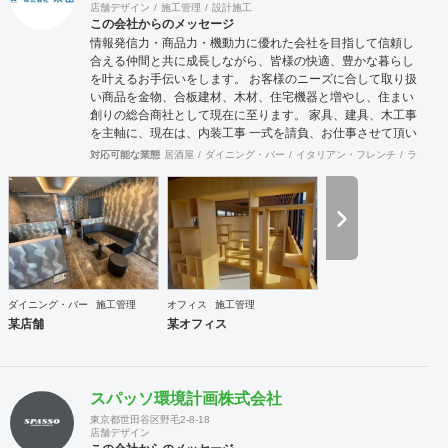
店舗デザイン
施工管理
設計施工
この会社からのメッセージ
情報発信力・商品力・機動力に優れた会社を目指して信頼し
合える仲間と共に成長しながら、皆様の快適、豊かな暮らし
を叶えるお手伝いをします。 お客様のニーズに合して取り扱
い商品を金物、合板建材、木材、住宅機器と増やし、住まい
創りの総合商社として現在に至ります。 家具、建具、木工事
を主軸に、現在は、内装工事 一式を請負、お仕事させて頂い
ております。 お客様に接するときも、実直に仕事と向き合う
対応可能な業態
居酒屋
ダイニング・バー
イタリアン・フレンチ
ラーメン
ときも、商品力とスピーディーに情報を集約、発信する流通
の原点を基盤に、人に優しい住空間の創出の実現に向け、積
極的行動、目標と達成、社内外の信頼できる仲間とお互いを
高めながら、業界全体の底上げ、活性化に努め成長していき
たいと思います。
ダイニング・バー
施工管理
オフィス
施工管理
某店舗
某オフィス
スパッソ環境計画株式会社
東京都世田谷区野毛2-8-18
店舗デザイン