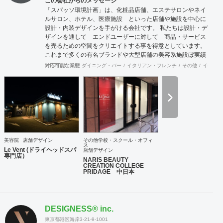
この会社からのメッセージ
「スパッソ環境計画」は、化粧品店舗、エステサロンやネイ
ルサロン、ホテル、医療施設 といった店舗や施設を中心に
設計・内装デザインを手がける会社です。 私たちは設計・デ
ザインを通して エンドユーザーに対して 商品・サービス
を売るための空間をクリエイトする事を得意としています。
これまで多くの有名ブランドや大型店舗の美容系施設ぼ実績
を経験を活かして、女性の気持ちを動かせる空間創りが可能
対応可能な業態
ダイニング・バー
イタリアン・フレンチ
その他
イベント
です。 そのような視点から ホテル 医療施設のお話もいた
だいてまいりました。 私たちには、店舗設計・店舗デザイン
をご提供して20年以上の歴史があります。 少数精鋭のチー
ムですのでフットワークが軽いうえ、デザイナーはそれぞれ
経験豊富です。 女性の購買心理など女性のマーケティング理
論に基づいた店舗 設計には定評があり、日本だけでなく中国
をはじめとする海外店舗でも大きな反響を実現してきまし
た。 豊富な店舗デザイン実績を持つ浜村さとると女性デザイ
美容院
店舗デザイン
その他学校・スクール・オフィ
ナーのコラボレーションにより 感性を生かした上で計算さ
ス
Le Vent (ドライヘッドスパ
店舗デザイン
れた空間。集客や売り上げにつなげていきます。 設計施工ご
専門店）
NARIS BEAUTY
希望のお客様には 施工会社とのコラボレーションにて対応
CREATION COLLEGE
が可能でございます。どうぞご相談ください。
PRIDAGE 中日本
DESIGNESS®︎ inc.
東京都港区海岸3-21-9-1001