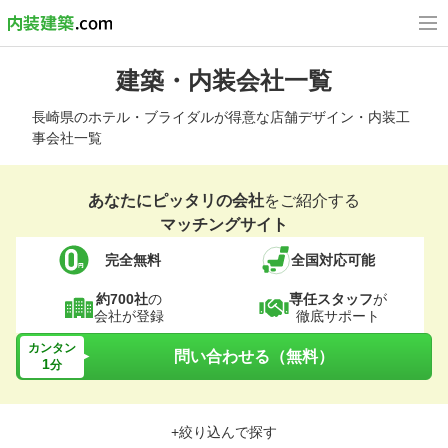
建築・内装会社一覧
長崎県のホテル・ブライダルが得意な店舗デザイン・内装工
事会社一覧
あなたにピッタリの会社
をご紹介する
マッチングサイト
完全無料
全国対応可能
約700社
の
専任スタッフ
が
会社が登録
徹底サポート
カンタン
問い合わせる（無料）
1
分
+絞り込んで探す