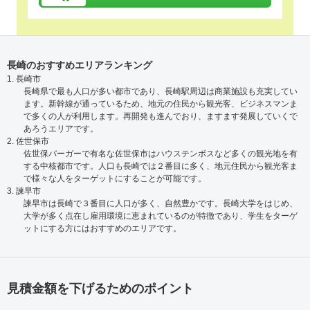
長崎のおすすめエリアランキング
1. 長崎市
長崎県で最も人口が多い都市であり、長崎駅周辺は商業施設も充実してい
ます。新幹線が通っているため、地元の住民から観光客、ビジネスマンま
で多くの人が利用します。再開発も進んでおり、ますます発展していくで
あろうエリアです。
2. 佐世保市
佐世保バーガーで有名な佐世保市はハウステンボスなど多くの観光地を有
する中核都市です。人口も長崎では２番目に多く、地元住民から観光客ま
で様々な人をターゲットにすることが可能です。
3. 諫早市
諫早市は長崎で３番目に人口が多く、自然豊かです。長崎大学をはじめ、
大学が多く点在し雇用環境に恵まれているのが特徴であり、学生をターゲ
ットにする方にはおすすめのエリアです。
見積金額を下げるためのポイント