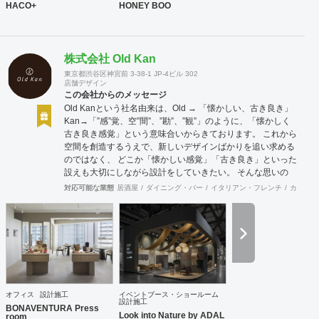
HACO+
HONEY BOO
株式会社 Old Kan
東京都渋谷区神宮前 3-38-1 JP-4ビル 302
店舗デザイン
この会社からのメッセージ
Old Kanという社名由来は、Old → 「懐かしい、古き良き」
Kan→「”感”覚、空”間”、”勘”、”観”」のように、「懐かしく
古き良き感覚」という意味合いからきております。 これから
空間を創造するうえで、新しいデザインばかりを追い求める
のではなく、 どこか「懐かしい感覚」「古き良き」といった
設えも大切にしながら設計をしていきたい。 そんな思いの
下、日々クライアント様、そしてその空間を使うお客様に幸
対応可能な業態
居酒屋
ダイニング・バー
イタリアン・フレンチ
カフェ・
せを提供できるようなデザインを心がけて日々精進しており
ます。 Old Kan 浦田 晶平 Shohei Urata https://old-kan.jp
Instagram：https://www.instagram.com/old_kan_/?hl=ja
shohei_urata@old-kan.jp 〒150-0001 東京都渋谷区神宮前
3-38-1 JP-4ビル 302
オフィス
設計施工
イベントブース・ショールーム
設計施工
BONAVENTURA Press
Look into Nature by ADAL
room