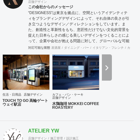
店舗デザイン
この会社からのメッセージ
“DESIGNESS”は東京を拠点に、空間というアイデンティテ
ィをブランディングデザインによって、それ自体の良さが引
き立つようなデザイン／ディレクションをしています。ま
た、創造性と革新性をもち、意匠性だけでない文化的背景を
捉えた日本らしさの感じる美しいデザインをつくることによ
って、企業や会社が抱える問題に対して、グローバルな可能
性を秘めた解決策を導き出します。そして、常に世界を意識
対応可能な業態
居酒屋
ダイニング・バー
イタリアン・フレンチ
カフェ・
しながら、未来へ挑戦し続けます。 【デザインコンテンツ】
空間デザイン：店舗、施設、住宅、展示など 空間体験を通じ
て、人と場所との心地の良い関係性をつくります。 プロダク
トデザイン：家具、道具、生活雑貨、乗り物など 立体化され
たデザインを体感することで、愛着という無形の財産を築き
ます。 グラフィックデザイン：VI、ロゴ、パッケージ、ブッ
ク、広告、サイン計画など 視覚体験を可能にすることによっ
て、未来のヴィジョンや価値を明確化します。 WEB / UI デ
生活・日用品
店舗デザイン
カフェ・パン・ケーキ
ザイン：Web、映像、インタラクティブサイン、デジタルサ
店舗デザイン
TOUCH TO GO 高輪ゲート
イネージなど コミュニケーションのデジタル化することで、
木鶏珈琲 MOKKEI COFFEE
ウェイ駅店
ROASTERY
生活の多様性を図ります。 アートディレクション：広告、装
幀、パッケージ、インタラクティブ、映像、環境・空間など
社会の様々な局面から、全体のルールや方向を指向し、求心
力を生みます。 【実績】 中古車大手Gulliver、JR東日本、
ATELIER YW
JR東日本スタートアップ株式会社、株式会社TOUCH TO
GO、無人決済店舗TOUCH TO GO、ANA FESTA株式会社、
店舗デザイン
施工管理
設計施工