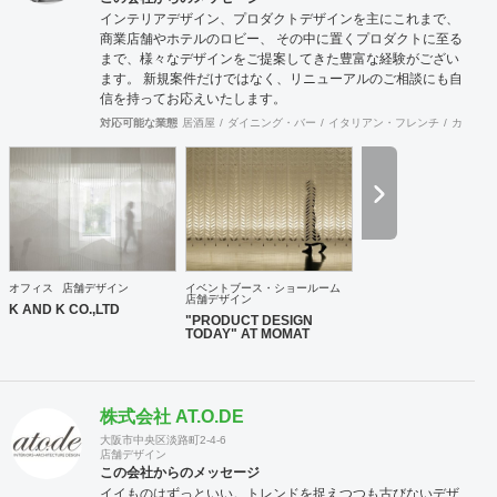
インテリアデザイン、プロダクトデザインを主にこれまで、
商業店舗やホテルのロビー、 その中に置くプロダクトに至る
まで、様々なデザインをご提案してきた豊富な経験がござい
ます。 新規案件だけではなく、リニューアルのご相談にも自
信を持ってお応えいたします。
対応可能な業態
居酒屋
ダイニング・バー
イタリアン・フレンチ
カフェ・
オフィス
店舗デザイン
イベントブース・ショールーム
店舗デザイン
K AND K CO.,LTD
"PRODUCT DESIGN
TODAY" AT MOMAT
株式会社 AT.O.DE
大阪市中央区淡路町2-4-6
店舗デザイン
この会社からのメッセージ
イイものはずっといい。トレンドを捉えつつも古びないデザ