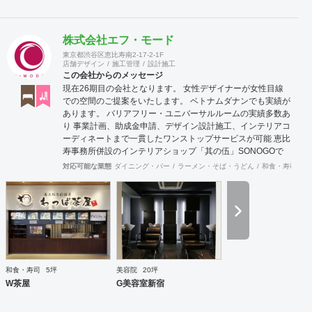
株式会社エフ・モード
東京都渋谷区恵比寿南2-17-2-1F
店舗デザイン
施工管理
設計施工
この会社からのメッセージ
現在26期目の会社となります。 女性デザイナーが女性目線
での空間のご提案をいたします。 ベトナムダナンでも実績が
あります。 バリアフリー・ユニバーサルルームの実績多数あ
り 事業計画、助成金申請、デザイン設計施工、インテリアコ
ーディネートまで一貫したワンストップサービスが可能 恵比
寿事務所併設のインテリアショップ「其の伍」SONOGOで
はオリジナル家具をはじめアンティーク骨董家具の販売もし
対応可能な業態
ダイニング・バー
ラーメン・そば・うどん
和食・寿司
焼
ています。
和食・寿司
5坪
美容院
20坪
W茶屋
G美容室新宿