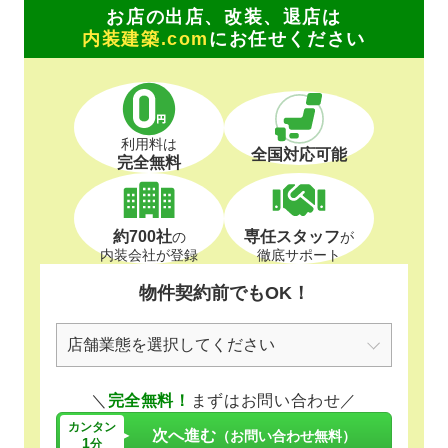
お店の出店、改装、退店は
内装建築.com
にお任せください
利用料は
全国対応可能
完全無料
約700社
専任スタッフ
の
が
内装会社が登録
徹底サポート
物件契約前でもOK！
＼
完全無料！
まずはお問い合わせ／
カンタン
次へ進む
（お問い合わせ無料）
1
分