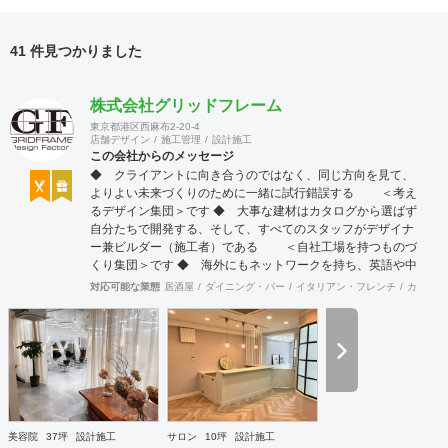
41 件見つかりました
株式会社グリッドフレーム
東京都港区西麻布2-20-4
店舗デザイン
施工管理
設計施工
この会社からのメッセージ
◆ クライアントに向き合うのではなく、同じ方向を見て、
よりよい未来づくりのために一緒に試行錯誤する ＜考え
るデザイン集団＞です ◆ 大事な建材はカタログから選ばず
自分たちで開発する、そして、すべてのスタッフがデザイナ
ー兼ビルダー（施工者）である ＜自社工場を持つものづ
くり集団＞です ◆ 海外にもネットワークを持ち、英語や中
国語に堪能なスタッフたちが、海外から国内への出店をスム
対応可能な業態
居酒屋
ダイニング・バー
イタリアン・フレンチ
カフェ・
ーズに実現させる ＜国境のない設計集団＞です 設計施
工案件、設計＋造作物の案件、施工案件、造作物制作など、
多様な請負形態が可能です。工場では金属を中心にさまざま
な素材を用いた制作が可能で、例えば通常デザイン性とは無
縁な特定防火設備（鉄扉）などにも高いデザイン性を施すこ
とも可能です。 GRIDFRAME とりかえのきかない空間
https://gridframe.co.jp/ Synes(シネス) 霧のようなやわらか
な空間 http://synes.jp/ SOTOCHIKU 時間の蓄積を取り
美容院
37坪
設計施工
サロン
10坪
設計施工
込む空間 https://sotochiku.com/