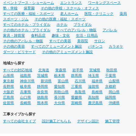
イベントブース・ショールーム
エントランス
ワーキングスペース
塾・学校
保育園
その他の学校・スクール・オフィス
すべての医療・福祉・スポーツ
老人ホーム
医院・クリニック
薬局
スポーツ・ジム
その他の医療・福祉・スポーツ
すべてのホテル・ブライダル
ホテル
ブライダル
その他のホテル・ブライダル
すべてのアパレル・物販
アパレル
家具・雑貨屋
食料品店
趣味・文化
生活・日用品
その他のアパレル・物販
すべての美容
美容院
サロン
その他の美容
すべてのアミューズメント施設
パチンコ
カラオケ
ダーツ・ビリヤード
その他のアミューズメント施設
地域から探す
すべての対応地域
北海道
青森県
岩手県
宮城県
秋田県
山形県
福島県
茨城県
栃木県
群馬県
埼玉県
千葉県
東京都
神奈川県
新潟県
富山県
石川県
福井県
山梨県
長野県
岐阜県
静岡県
愛知県
三重県
滋賀県
京都府
大阪府
兵庫県
奈良県
和歌山県
鳥取県
島根県
岡山県
広島県
山口県
徳島県
香川県
愛媛県
高知県
福岡県
佐賀県
長崎県
熊本県
大分県
宮崎県
鹿児島県
沖縄県
工事タイプから探す
すべての会社タイプ
設計施工どちらも
デザイン設計
施工管理