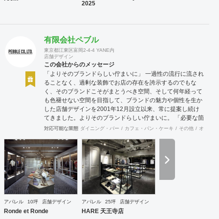
2025
有限会社ペブル
東京都江東区富岡2-4-4 YANE内
店舗デザイン
この会社からのメッセージ
「よりそのブランドらしい佇まいに」 一過性の流行に流され
ることなく、過剰な装飾でお店の存在を誇示するのでもな
く、そのブランドこそがまとうべき空間、そして何年経って
も色褪せない空間を目指して、ブランドの魅力や個性を生か
した店舗デザインを2001年12月設立以来、常に提案し続け
てきました。よりそのブランドらしい佇まいに。 「必要な箇
所に、必要なデザインを」 2012年からはさらにその思いを
対応可能な業態
ダイニング・バー
カフェ・パン・ケーキ
その他
オフィス
発展させ、店舗デザインに限らず、グラフィックデザインか
らブランディングまで総合的にブランドの出店をバックアッ
プできる体制も整えてきました。そのブランドにとってまず
何を優先すべきか、何が本当に必要なのか、そこをきちんと
アドバイスできる会社でありたいと思っています。 業務内容
・店舗設計（物販店／飲食店／美容室など） ・ブランディン
グ及びディレクション業務 ・出店におけるトータルデザイン
・住宅リノベーション ・家具及び什器デザイン
アパレル
10坪
店舗デザイン
アパレル
25坪
店舗デザイン
Ronde et Ronde
HARE 天王寺店