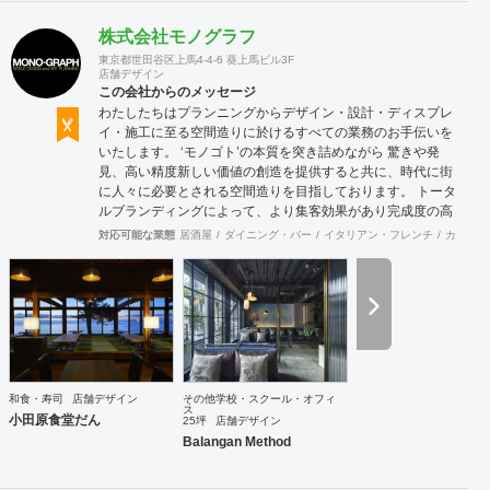
株式会社モノグラフ
東京都世田谷区上馬4-4-6 葵上馬ビル3F
店舗デザイン
この会社からのメッセージ
わたしたちはプランニングからデザイン・設計・ディスプレ
イ・施工に至る空間造りに於けるすべての業務のお手伝いを
いたします。 ‘モノゴト’の本質を突き詰めながら 驚きや発
見、高い精度新しい価値の創造を提供すると共に、時代に街
に人々に必要とされる空間造りを目指しております。 トータ
ルブランディングによって、より集客効果があり完成度の高
い店舗計画を行います。商品について、販売方法についてま
対応可能な業態
居酒屋
ダイニング・バー
イタリアン・フレンチ
カフェ・
で話し合う事も多く、お客様と共に皆が幸せになれる空間作
りを第一にしています。 お気軽にご相談ください。
和食・寿司
店舗デザイン
その他学校・スクール・オフィ
ス
小田原食堂だん
25坪
店舗デザイン
Balangan Method