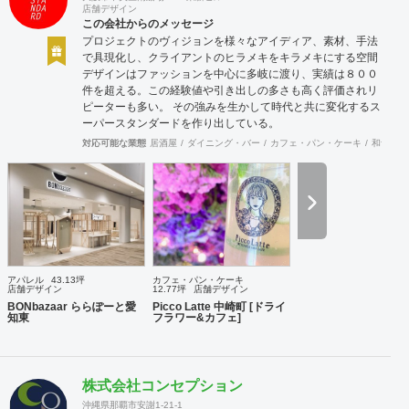
店舗デザイン
この会社からのメッセージ
プロジェクトのヴィジョンを様々なアイディア、素材、手法
で具現化し、クライアントのヒラメキをキラメキにする空間
デザインはファッションを中心に多岐に渡り、実績は８００
件を超える。この経験値や引き出しの多さも高く評価されリ
ピーターも多い。 その強みを生かして時代と共に変化するス
ーパースタンダードを作り出している。
対応可能な業態
居酒屋
ダイニング・バー
カフェ・パン・ケーキ
和食・寿
アパレル
43.13坪
カフェ・パン・ケーキ
店舗デザイン
12.77坪
店舗デザイン
BONbazaar ららぽーと愛
Picco Latte 中崎町 [ドライ
知東
フラワー&カフェ]
株式会社コンセプション
沖縄県那覇市安謝1-21-1