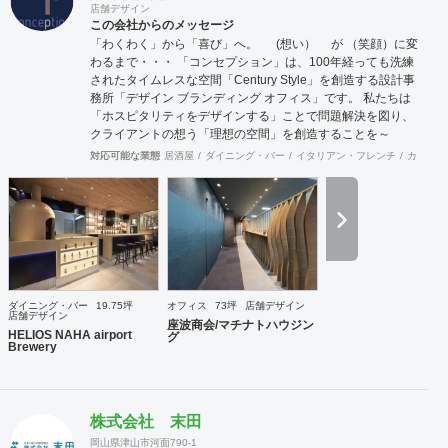
店舗デザイン
この会社からのメッセージ
「わくわく」から「喜び」へ。 (想い） が （笑顔）に変
わるまで・・・ 「コンセプション」は、100年経っても洗練
されたタイムレスな空間「Century Style」を創造する設計事
務所「デザイン ブランディング オフィス」です。 私たちは
「ホスピタリティをデザインする」ことで問題解決を図り、
クライアントの想う「理想の空間」を創造することを～
Mission～としています。 「ホスピタリティ」は、クライア
対応可能な業態
居酒屋
ダイニング・バー
イタリアン・フレンチ
カフェ・
ントに「心地よさ」を感じてもらって始めて生まれます。 ～
行動指針～ 「おもてなしの心」、「思いやりの心」、ちょっ
としたことでも相手の氣持ちを先に考える、何事においても
常に機知を生み出せるよう考え行動する、それが「作業人」
を超えた「仕事人」となり「ホスピタリティをデザインす
る」ことに繋がると考えます。 想いが形になるまで、わくわ
くするような「期待感」、理想の空間が形になって「喜び」
を ～cred～ 理念とし、視覚、思考、心理にプラスに作用す
ダイニング・バー
19.75坪
オフィス
73坪
店舗デザイン
る空間をデザインコンセプト計画、設計から施工期間におけ
店舗デザイン
座波商会/マチナトハウジン
る設計監理、工事完了後のアフターサービス～までサポート
HELIOS NAHA airport
グ
Brewery
いたします。
株式会社 末田
岡山県津山市河面790-1