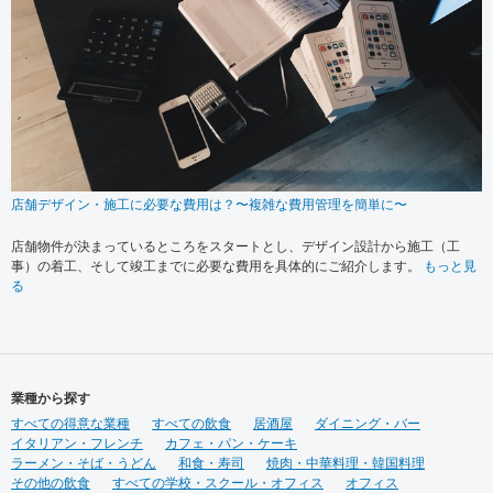
店舗デザイン・施工に必要な費用は？〜複雑な費用管理を簡単に〜
店舗物件が決まっているところをスタートとし、デザイン設計から施工（工
事）の着工、そして竣工までに必要な費用を具体的にご紹介します。
もっと見
る
業種から探す
すべての得意な業種
すべての飲食
居酒屋
ダイニング・バー
イタリアン・フレンチ
カフェ・パン・ケーキ
ラーメン・そば・うどん
和食・寿司
焼肉・中華料理・韓国料理
その他の飲食
すべての学校・スクール・オフィス
オフィス