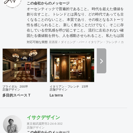
ファミリーマート・ファミマ!!・トモニーなどの無人決済デ
この会社からのメッセージ
ザイン店舗、KINOKUNIYA Sutto、桂由美ブライダルハウス
オーセンティックで普遍的であること。 時代を超えた価値を
など大手企業や個人問わず実績多数。
創り出すこと。 トレンドとは異なり、どの時代であっても古
くなることのないこと。 本質であり、その核となるストーリ
性を感じられること。 新しく創ることだけでなく、そこに存
在している空気感を呼び起こすこと。 流行に左右されない確
固たる価値観を持ち、人を感動させられること。 私たちは国
際的なバランス感覚を持ちながら、 柔軟に設計デザインする
対応可能な業態
居酒屋
ダイニング・バー
イタリアン・フレンチ
カフェ・
ことを心掛けています。 新しいようで新しくないものを作り
続けていきたいと考えています。
ブライダル
200坪
イタリアン・フレンチ
15坪
店舗デザイン
店舗デザイン
多目的スペース T
La terra
イサクデザイン
東京都武蔵野市2-24-6-302
店舗デザイン
この会社からのメッセージ