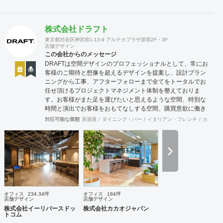
株式会社ドラフト
東京都渋谷区神宮前1-13-9 アルテカプラザ原宿2F・3F
店舗デザイン
この会社からのメッセージ
DRAFTは空間デザインのプロフェッショナルとして、常にお
客様のご期待と想像を超えるデザインを提案し、設計プラン
ニングから工事、アフターフォローまで全てをトータルでお
任せ頂けるプロジェクトマネジメント体制を整えておりま
す。お客様がまた足を運びたいと思えるような空間、特別な
時間と演出でお客様をおもてなしする空間、購買意欲に働き
かけるレイアウトとVMD、ブランド力を高める空間演出な
対応可能な業態
居酒屋
ダイニング・バー
イタリアン・フレンチ
カフェ・
ど、多くの方々に満足していただける店舗デザインに自信を
持っております。 ご希望されるイメージ、コストに関する不
安要素、 新規オープン、移転・改装に関するスケジュール、
ほか不明点など、まずはお気軽にお問い合わせください。
オフィス
234.34坪
オフィス
184坪
店舗デザイン
店舗デザイン
株式会社イーリバースドッ
株式会社カカオジャパン
トコム