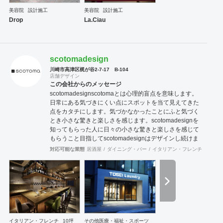
株式会社ガモウ クレ
美容院
設計施工
美容院
設計施工
イン不動産流通株式会社 有限会社太
Drop
La.Ciau
緒 よりや・ライフメイト株式会社
株式会社根本製作所 ヌマ
カン株式会社 etc...
scotomadesign
川崎市高津区梶が谷2-7-17 B-104
店舗デザイン
この会社からのメッセージ
scotomadesign ​ ​scotomaとは心理的盲点を意味します。 ​ ​
日常にある気づきにくい点にスポットを当て ​ ​見えてきた
点をカタチにします。 ​ ​気づかなかったことにふと気づく
とき ​ 小さな驚きと楽しさを感じます。 ​ scotomadesignを
知ってもらった人に ​ ​日々の小さな驚きと楽しさを感じて
もらうこと目指して ​ ​scotomadesignはデザインし続けま
す。 ​
対応可能な業態
居酒屋
ダイニング・バー
イタリアン・フレンチ
カフェ
イタリアン・フレンチ
10坪
その他医療・福祉・スポーツ