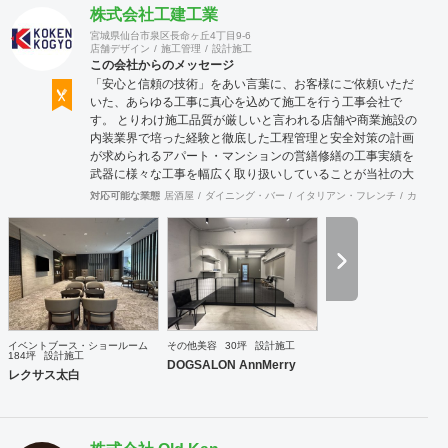
株式会社工建工業
宮城県仙台市泉区長命ヶ丘4丁目9-6
店舗デザイン
施工管理
設計施工
この会社からのメッセージ
「安心と信頼の技術」をあい言葉に、お客様にご依頼いただ
いた、あらゆる工事に真心を込めて施工を行う工事会社で
す。 とりわけ施工品質が厳しいと言われる店舗や商業施設の
内装業界で培った経験と徹底した工程管理と安全対策の計画
が求められるアパート・マンションの営繕修繕の工事実績を
武器に様々な工事を幅広く取り扱いしていることが当社の大
きな特徴です。
対応可能な業態
居酒屋
ダイニング・バー
イタリアン・フレンチ
カフェ・
イベントブース・ショールーム
その他美容
30坪
設計施工
184坪
設計施工
DOGSALON AnnMerry
レクサス太白