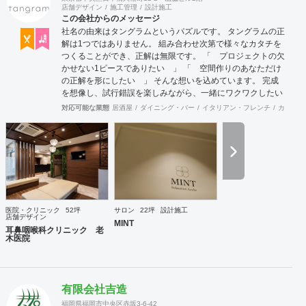
店舗デザイン
施工管理
設計施工
この会社からのメッセージ
社名の由来はタングラムというパズルです。 タングラムの正
解は1つではありません。 組み合わせ次第で様々なカタチを
つくることができ、正解は無限です。 「 プロジェクトの欠
かせない1ピースでありたい 」 「 空間作りのあなただけ
の正解を形にしたい 」 そんな想いを込めています。 完成
を想像し、試行錯誤を楽しみながら、 ​一緒にワクワクしたい
と思っています。
対応可能な業態
居酒屋
ダイニング・バー
イタリアン・フレンチ
カフェ・
医院・クリニック
52坪
サロン
22坪
設計施工
店舗デザイン
MINT
耳鼻咽喉科クリニック 老
木医院
有限会社吉造
福岡県福岡市中央区赤坂3-6-42