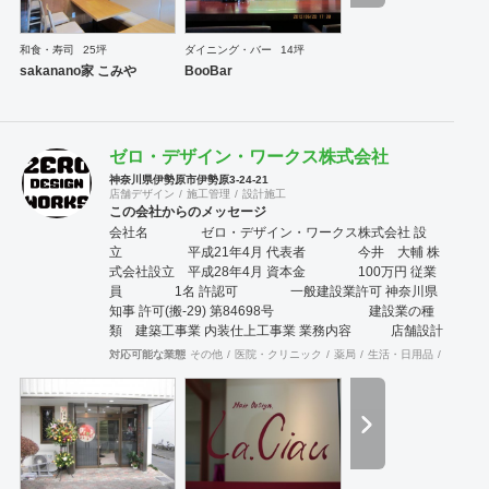
和食・寿司
25坪
ダイニング・バー
14坪
sakanano家 こみや
BooBar
ゼロ・デザイン・ワークス株式会社
神奈川県伊勢原市伊勢原3-24-21
店舗デザイン
施工管理
設計施工
この会社からのメッセージ
会社名 ゼロ・デザイン・ワークス株式会社 設
立 平成21年4月 代表者 今井 大輔 株
式会社設立 平成28年4月 資本金 100万円 従業
員 1名 許認可 一般建設業許可 神奈川県
知事 許可(搬-29) 第84698号 建設業の種
類 建築工事業 内装仕上工事業 業務内容 店舗設計
デザイン施行 戸建てリフォーム設計施工
対応可能な業態
その他
医院・クリニック
薬局
生活・日用品
その他
マンション及びアパートリフォーム事業
マンション及びアパートリノベーション
事業 造作什器設計デザイン製作
各種図面製作 所在地 〒259-
1131 神奈川県伊勢原市伊勢原3-24-21
TEL:0463-26-3082 FAX:0463-74-1123 主要取引銀行
横浜銀行伊勢原支店 主要取引先(五十音順)