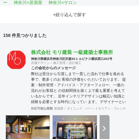
ー
神奈川×居酒屋
神奈川×サロン
+絞り込んで探す
158 件見つかりました
株式会社 モリ建装 一級建築士事務所
神奈川県横浜市神奈川区沢渡45-1 ルピナス横浜西口402号
店舗デザイン
施工管理
設計施工
この会社からのメッセージ
弊社は受注から引渡しまで一貫した流れで仕事を進める
事で、数多くのお 客様の評価をいただいております。 提
案・制作管理・アドバイス・アフターフォロー、一連の
流れがお客様と の信頼関係を築く上で最も重要と考えて
いるからです。 近年インテリアデザインは幅広い知識と
経験を必要とする時代になってい ます。 デザイナーとい
えども、コスト意識・建築・設備・法規、多方面の経験
対応可能な業態
居酒屋
ダイニング・バー
イタリアン・フレンチ
カフェ
と 知識が要求されます。 それが「よい仕事」につながっ
ていきます。 弊社は経験豊富なデザイナー、建築士が、
数多くの実績をもとに「よい仕 事」を提供できるように
努力しております。