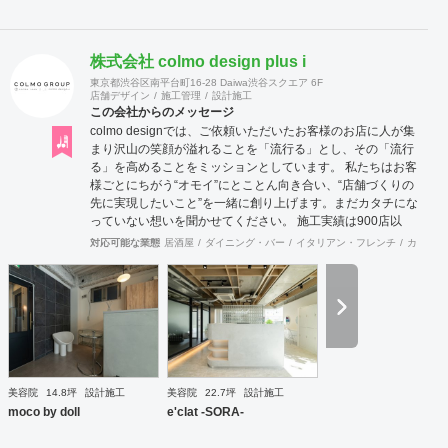
株式会社 colmo design plus i
東京都渋谷区南平台町16-28 Daiwa渋谷スクエア 6F
店舗デザイン
施工管理
設計施工
この会社からのメッセージ
colmo designでは、ご依頼いただいたお客様のお店に人が集
まり沢山の笑顔が溢れることを「流行る」とし、その「流行
る」を高めることをミッションとしています。 私たちは​​お客
様ごとにちがう“オモイ”にとことん向き合い、“店舗づくりの
先に実現したいこと”を一緒に創り上げます。まだカタチにな
っていない想いを聞かせてください。 施工実績は900店以
上。 グループ会社で直営美容室を13店舗を運営をしており
対応可能な業態
居酒屋
ダイニング・バー
イタリアン・フレンチ
カフェ・
ますので、経験をもとにデザイン性と機能性を兼ね備えたご
提案をいたします。 ◉サービス ①テナント紹介サポート ②顧
客ターゲット・マーケティング調査 ③資金調達サポート ④
美容業界専門のデザイン提案 ⑤自社施工 ⑥ブランディング
のための販促ツール ⑦お客様により沿ったアフターフォロー
まずはご相談やお話だけでも構いません。 お気軽にお問合せ
くださいませ！
美容院
14.8坪
設計施工
美容院
22.7坪
設計施工
moco by doll
e'clat -SORA-