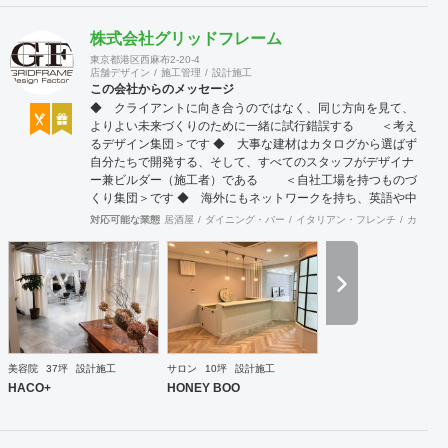
株式会社グリッドフレーム
東京都港区西麻布2-20-4
店舗デザイン
施工管理
設計施工
この会社からのメッセージ
◆ クライアントに向き合うのではなく、同じ方向を見て、
よりよい未来づくりのために一緒に試行錯誤する ＜考え
るデザイン集団＞です ◆ 大事な建材はカタログから選ばず
自分たちで開発する、そして、すべてのスタッフがデザイナ
ー兼ビルダー（施工者）である ＜自社工場を持つものづ
くり集団＞です ◆ 海外にもネットワークを持ち、英語や中
国語に堪能なスタッフたちが、海外から国内への出店をスム
対応可能な業態
居酒屋
ダイニング・バー
イタリアン・フレンチ
カフェ・
ーズに実現させる ＜国境のない設計集団＞です 設計施
工案件、設計＋造作物の案件、施工案件、造作物制作など、
多様な請負形態が可能です。工場では金属を中心にさまざま
な素材を用いた制作が可能で、例えば通常デザイン性とは無
縁な特定防火設備（鉄扉）などにも高いデザイン性を施すこ
とも可能です。 GRIDFRAME とりかえのきかない空間
https://gridframe.co.jp/ Synes(シネス) 霧のようなやわらか
な空間 http://synes.jp/ SOTOCHIKU 時間の蓄積を取り
美容院
37坪
設計施工
サロン
10坪
設計施工
込む空間 https://sotochiku.com/
HACO+
HONEY BOO