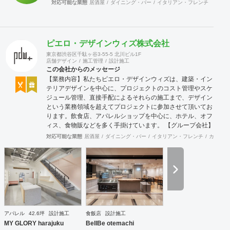
対応可能な業態
居酒屋
ダイニング・バー
イタリアン・フレンチ
ラーメ
ピエロ・デザインウィズ株式会社
東京都渋谷区千駄ヶ谷3-55-5 北川ビル1F
店舗デザイン
施工管理
設計施工
この会社からのメッセージ
【業務内容】私たちピエロ・デザインウィズは、建築・イン
テリアデザインを中心に、プロジェクトのコスト管理やスケ
ジュール管理、直接手配によるそれらの施工まで、デザイン
という業務領域を超えてプロジェクトに参加させて頂いてお
ります。飲食店、アパレルショップを中心に、ホテル、オフ
ィス、食物販などを多く手掛けています。 【グループ会社】
グループ会社に、ピエロ・デザイン＆ワークス（本社、ＷＥ
対応可能な業態
居酒屋
ダイニング・バー
イタリアン・フレンチ
カフェ・
Ｂ・グラフィック、不動産）、ピエロ・デザイン＆ブリッジ
（工事、全国対応）の３社で、さまざまなご要望にお応えす
る体制を整えています。 【許認可】一級建築士事務所、一般
建設業、特定建設業（本社）、宅地建物取引業（本社）
アパレル
42.6坪
設計施工
食飯店
設計施工
MY GLORY harajuku
BellBe otemachi