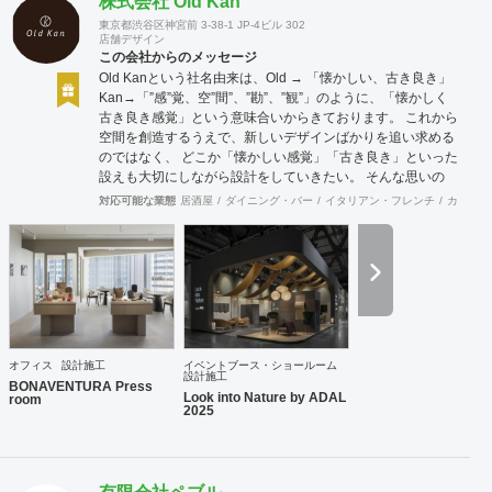
株式会社 Old Kan
東京都渋谷区神宮前 3-38-1 JP-4ビル 302
店舗デザイン
この会社からのメッセージ
Old Kanという社名由来は、Old → 「懐かしい、古き良き」
Kan→「”感”覚、空”間”、”勘”、”観”」のように、「懐かしく
古き良き感覚」という意味合いからきております。 これから
空間を創造するうえで、新しいデザインばかりを追い求める
のではなく、 どこか「懐かしい感覚」「古き良き」といった
設えも大切にしながら設計をしていきたい。 そんな思いの
下、日々クライアント様、そしてその空間を使うお客様に幸
対応可能な業態
居酒屋
ダイニング・バー
イタリアン・フレンチ
カフェ・
せを提供できるようなデザインを心がけて日々精進しており
ます。 Old Kan 浦田 晶平 Shohei Urata https://old-kan.jp
Instagram：https://www.instagram.com/old_kan_/?hl=ja
shohei_urata@old-kan.jp 〒150-0001 東京都渋谷区神宮前
3-38-1 JP-4ビル 302
オフィス
設計施工
イベントブース・ショールーム
設計施工
BONAVENTURA Press
Look into Nature by ADAL
room
2025