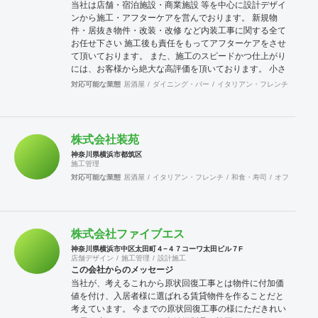
当社は店舗・宿泊施設・商業施設 等を中心に設計デザイ
ンから施工・アフターケアを営んでおります。 新規物
件・居抜き物件・改装・改修 など内装工事に関する全て
お任せ下さい 施工後も責任をもってアフターケアをさせ
て頂いております。 また、施工のスピードかつ仕上がり
には、お客様から絶大な高評価を頂いております。 小さ
な設備工事や補修工事も迅速にご対応致しますので、困
対応可能な業態
居酒屋
ダイニング・バー
イタリアン・フレンチ
カフェ
った事が有ったら先ずは当社へご連絡をください。 宜し
くお願い申し上げます。
株式会社装苑
神奈川県横浜市都筑区
施工管理
対応可能な業態
居酒屋
イタリアン・フレンチ
和食・寿司
オフィス
エ
株式会社ファイブエス
神奈川県横浜市中区太田町４−４７コーワ太田ビル７F
店舗デザイン
施工管理
設計施工
この会社からのメッセージ
当社が、考えるこれから原状回復工事とは物件に付加価
値を付け、入居者様に選ばれる賃貸物件を作ることだと
考えています。 今までの原状回復工事の様にただきれい