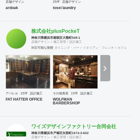
店舗デザイン
25坪
店舗デザイン
ardoak
tosei laundry
株式会社plusPockeT
神奈川県横浜市都筑区大熊町549-1
店舗デザイン
施工管理
設計施工
対応可能な業態
ダイニング・バー
イタリアン・フレンチ
カフェ・パン・
アパレル
25坪
設計施工
その他美容
15坪
設計施工
FAT HATTER OFFICE
WOLFMAN
BARBERSHOP
ワイズデザインファクトリー合同会社
神奈川県横浜市戸塚区矢部町1674-3-602
店舗デザイン
施工管理
設計施工