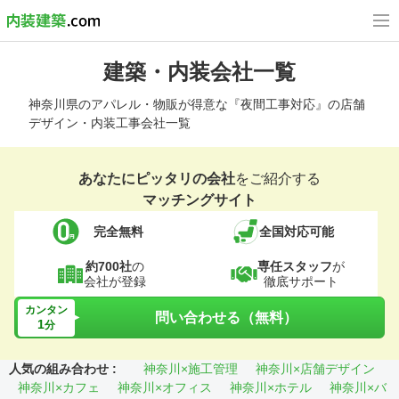
建築・内装会社一覧
神奈川県のアパレル・物販が得意な『夜間工事対応』の店舗
デザイン・内装工事会社一覧
あなたにピッタリの会社
をご紹介する
マッチングサイト
完全無料
全国対応可能
約700社
の
専任スタッフ
が
会社が登録
徹底サポート
カンタン
問い合わせる（無料）
1
分
人気の組み合わせ :
神奈川×施工管理
神奈川×店舗デザイン
神奈川×カフェ
神奈川×オフィス
神奈川×ホテル
神奈川×バ