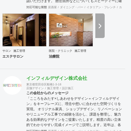
認いただけます。 懸念箇所などについてもスピーディーに確
認、修正できます。 店舗内装のみならず、当社の店舗繁盛応
対応可能な業態
居酒屋
ダイニング・バー
イタリアン・フレンチ
カフェ・
援団は店舗にまつわることは何でも相談に応じます。 食材業
者、機器業者、プレスリリースなど何でもご相談ください。
サロン
施工管理
医院・クリニック
施工管理
エステサロン
治療院
インフィルデザイン株式会社
東京都世田谷区船橋1-3-18
店舗デザイン
施工管理
設計施工
この会社からのメッセージ
「こころをみたす×しあわせをデザイン＝インフィルデザイ
ン」をキーフレーズに、理念や想いに合わせた空間づくりを
実現。 オリジナル家具、ショップデザイン、リノベーション
やリニューアル工事での経験を活かし、課題を整理し、魅力
ある効果的なデザインをご提案いたします。精度の高い立体
的でわかりやすい完成イメージでご説明します。近年は、各
地域の自治体様からエリア全体の構想や空き施設の有効利用