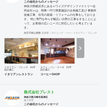
この会社からのメッセージ
神奈川県横浜市にある≪ワイズデザインファクトリー合
同会社≫は、関東一円で商業施設の企画施工及び 事務所
改修工事、住宅の新築・リフォームの仕事をしておりま
す。 特に専門を作らず幅広い分野の工事をすることによ
って、お客様の広いニーズに対応したいと考えていま
す。
対応可能な業態
居酒屋
ダイニング・バー
イタリアン・フレンチ
ラーメ
イタリアン・フレンチ
40坪
カフェ・パン・ケーキ
25坪
設計施工
設計施工
イタリアンレストラン
コーヒーSHOP
株式会社プレスト
神奈川県川崎市高津区
施工管理
この会社からのメッセージ