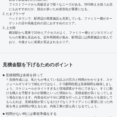
ファストフードから高級店まで様々なニーズがある。SNS映えを狙うお店
にもおすすめだが、競合が多いため差別化が重要になる。
2. たまプラーザ
ベッドタウンで、駅周辺の商業施設も充実している。ファミリー層がター
ゲットの店や高級志向の店におすすめのエリア。
3. 上大岡
横浜駅から電車で10分とアクセスがよく、ファミリー層とビジネスマンど
ちらの客層も見込める。近年再開発が進み、駅周辺には商業施設が並んで
おり、今後さらに発展が見込まれるエリア。
見積金額を下げるためのポイント
見積期間は余裕を持って
見積作成には、私たちが考えている以上の労力と時間がかかります。スケ
ジュールギリギリで頼むのではなく、2~3週間程度は見積期間を確保しまし
ょう。スケジュールがタイトすぎると現地調査が十分にできない、すぐに動
ける職人を手配するのが困難といった理由から、見積金額が高くなってしま
う場合があります。内装会社が十分に調査を行った上で見積もりを提出して
もらえれば、見積金額が安くなるだけでなくクライアントに要望に沿った内
装を考える時間が増えるため、内装工事の質も高くなるでしょう。
時間がない時には事前準備をする