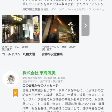
望んでいるのかを全力で汲み取ります。またクライアントが
思い描いていることをどのように表現していいのかお困りの
対応可能な業態
居酒屋
ダイニング・バー
イタリアン・フレンチ
カフェ・
ときは、お打ち合せ時クライアントからのご要望をこれまで
培ってきた当社ならではのノウハウでご提案いたします。
スポーツ・ジム
150坪
その他アパレル・物販
200坪
設計施工
設計施工
ゴールドジム 札幌大通
宮井平安堂書店
株式会社 東海装美
愛知県名古屋市中川区本前田町44番地
店舗デザイン
施工管理
設計施工
この会社からのメッセージ
当社は商業施設およびロードサイドを中心に、出店場所のご
紹介からデザイン設計、施工まで一通りご提案できます。 ま
た、グループ会社で厨房機器の商社がありますので、厨房機
器についてもご提案できます。 現場の進捗については、毎日
作業日報をお客様、関係者様にご提出して、進捗内容をご確