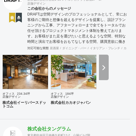
店舗デザイン
この会社からのメッセージ
DRAFTは空間デザインのプロフェッショナルとして、常にお
客様のご期待と想像を超えるデザインを提案し、設計プラン
ニングから工事、アフターフォローまで全てをトータルでお
任せ頂けるプロジェクトマネジメント体制を整えておりま
す。お客様がまた足を運びたいと思えるような空間、特別な
時間と演出でお客様をおもてなしする空間、購買意欲に働き
かけるレイアウトとVMD、ブランド力を高める空間演出な
対応可能な業態
居酒屋
ダイニング・バー
イタリアン・フレンチ
カフェ・
ど、多くの方々に満足していただける店舗デザインに自信を
持っております。 ご希望されるイメージ、コストに関する不
安要素、 新規オープン、移転・改装に関するスケジュール、
ほか不明点など、まずはお気軽にお問い合わせください。
オフィス
234.34坪
オフィス
184坪
店舗デザイン
店舗デザイン
株式会社イーリバースドッ
株式会社カカオジャパン
トコム
株式会社タングラム
東京都中央区日本橋久松町12-2 山脇ビル2階