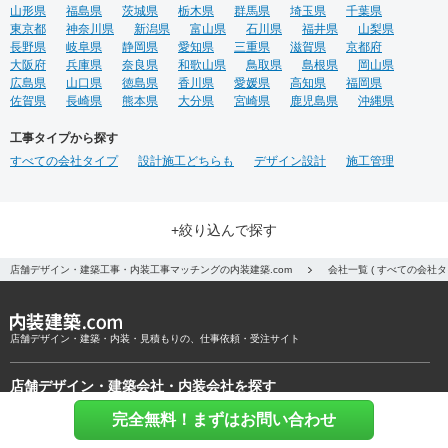
山形県
福島県
茨城県
栃木県
群馬県
埼玉県
千葉県
東京都
神奈川県
新潟県
富山県
石川県
福井県
山梨県
長野県
岐阜県
静岡県
愛知県
三重県
滋賀県
京都府
大阪府
兵庫県
奈良県
和歌山県
鳥取県
島根県
岡山県
広島県
山口県
徳島県
香川県
愛媛県
高知県
福岡県
佐賀県
長崎県
熊本県
大分県
宮崎県
鹿児島県
沖縄県
工事タイプから探す
すべての会社タイプ
設計施工どちらも
デザイン設計
施工管理
+絞り込んで探す
店舗デザイン・建築工事・内装工事マッチングの内装建築.com
会社一覧 ( すべての会社
店舗デザイン・建築・内装・見積もりの、仕事依頼・受注サイト
店舗デザイン・建築会社・内装会社を探す
完全無料！まずはお問い合わせ
会社一覧から探す