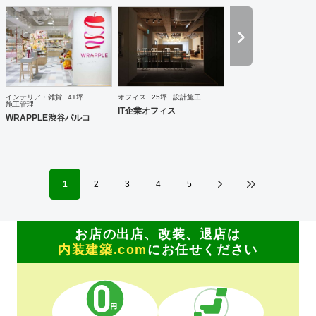
施工部隊は20代1名、40代2名、50代1名の計4名を中心に手
が回らない際は代表自信も現場に出ますので、社内で5名と
専属の外注監理1名の6名で物件規模や内容に応じて割り当て
ています。 さらに自社で木工職人を抱えており、内装工事に
おいて大きなボリュームを締める木工家具の製作には質、量
ともに自信を持っております。 その他、自社で飲食店を経営
しており業態の開発やレシピ提供、仕入先のコーディネー
ト、人材教育なども行っており設計や施工だけにとらわれな
インテリア・雑貨
41坪
オフィス
25坪
設計施工
い様々な引き合いがあります。 大手企業の新業態開発の際の
施工管理
IT企業オフィス
社外プロジェクトメンバーとしてノウハウ提供などの実績も
WRAPPLE渋谷パルコ
あります。
1
2
3
4
5
お店の出店、改装、退店は
内装建築.com
にお任せください