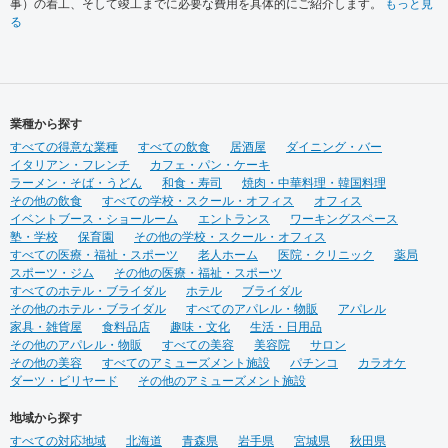
事）の着工、そして竣工までに必要な費用を具体的にご紹介します。
もっと見
る
業種から探す
すべての得意な業種
すべての飲食
居酒屋
ダイニング・バー
イタリアン・フレンチ
カフェ・パン・ケーキ
ラーメン・そば・うどん
和食・寿司
焼肉・中華料理・韓国料理
その他の飲食
すべての学校・スクール・オフィス
オフィス
イベントブース・ショールーム
エントランス
ワーキングスペース
塾・学校
保育園
その他の学校・スクール・オフィス
すべての医療・福祉・スポーツ
老人ホーム
医院・クリニック
薬局
スポーツ・ジム
その他の医療・福祉・スポーツ
すべてのホテル・ブライダル
ホテル
ブライダル
その他のホテル・ブライダル
すべてのアパレル・物販
アパレル
家具・雑貨屋
食料品店
趣味・文化
生活・日用品
その他のアパレル・物販
すべての美容
美容院
サロン
その他の美容
すべてのアミューズメント施設
パチンコ
カラオケ
ダーツ・ビリヤード
その他のアミューズメント施設
地域から探す
すべての対応地域
北海道
青森県
岩手県
宮城県
秋田県