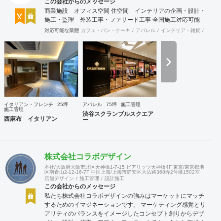
この会社からのメッセージ
商業施設 オフィス空間 住空間 インテリアの企画・設計・
施工・監理 外装工事・ファサード工事 全国施工対応可能
対応可能な業態
カフェ・パン・ケーキ
アパレル
インテリア・雑貨
趣味・
イタリアン・フレンチ
25坪
アパレル
75坪
施工管理
施工管理
渋谷スクランブルスクエア
西麻布 イタリアン
ー
株式会社コラボデザイン
本社/大阪府大阪市北区天神橋1-7-15 ビアリッツ天神橋4F 東京/東京都港
区南青山2-12-16-7F 中国上海/上海市静安区大沽路368弄2号楼1502室
店舗デザイン
施工管理
設計施工
この会社からのメッセージ
私たち株式会社コラボデザインの強みはマーケットにマッチ
するためのイマジネーションです。 マーケティング感覚とリ
アリティのバランスをイメージしたコンセプト創りからデザ