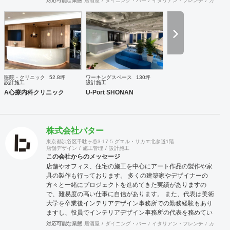
対応可能な業態
居酒屋
ダイニング・バー
イタリアン・フレンチ
カフェ・
など、町おこしを含めての企画・プランが増えており、好評
をいただいています。 連携スタッフには経験豊富な一級建築
士もおりますので、立地に合わせた集客できる施設・店舗づ
くりを事業構想から、デザイン・設計・工事監理までサポー
トさせていただきます。
医院・クリニック
52.8坪
ワーキングスペース
130坪
設計施工
設計施工
A心療内科クリニック
U-Port SHONAN
株式会社バター
東京都渋谷区千駄ヶ谷3-17-5 グエル・サカエ北参道1階
店舗デザイン
施工管理
設計施工
この会社からのメッセージ
店舗やオフィス、住宅の施工を中心にアート作品の製作や家
具の製作も行っております。 多くの建築家やデザイナーの
方々と一緒にプロジェクトを進めてきた実績がありますの
で、難易度の高い仕事に自信があります。 また、代表は美術
大学を卒業後インテリアデザイン事務所での勤務経験もあり
ますし、役員でインテリアデザイン事務所の代表を務めてい
る者もおり、社内に4名のデザイナーを有しています。 現場
対応可能な業態
居酒屋
ダイニング・バー
イタリアン・フレンチ
カフェ・