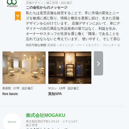
店舗デザイン
施工管理
設計施工
この会社からのメッセージ
私たちは直営店舗を経営することで、常に市場の変化とニー
ズを敏感に感じ取り、情報と概念を更新し続け、生きた店舗
デザインを心がけています。 店舗デザインにおいて、単にデ
ザイナーの自己満足な作品発表の場ではなく、利益を生み、
オーナーやスタッフが生涯を通じ働く「職場」であることを
忘れてはならないと考えています。 使いやすく、そして居心
地がよく、時代の流れに左右されない強さを持った店舗デザ
対応可能な業態
居酒屋
ダイニング・バー
イタリアン・フレンチ
カフェ・
インを私たちは提案します。 また、グループ会社に不動産事
業と開業コンサルティング事業をそなえており、テナント・
出店地選びや資金調達から実践に基づいたサポートが可能で
す。 まずはお気軽に、ご相談ください。
美容院
17坪
設計施工
サロン
13坪
設計施工
five basic
英知SPA
株式会社MOGAKU
東京都目黒区平町1-25-14 ＵＰビル2Ｆ
施工管理