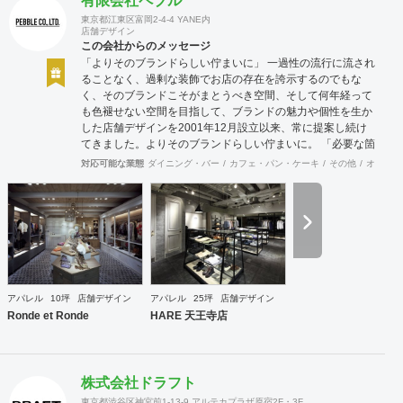
有限会社ペブル
東京都江東区富岡2-4-4 YANE内
店舗デザイン
この会社からのメッセージ
「よりそのブランドらしい佇まいに」 一過性の流行に流され
ることなく、過剰な装飾でお店の存在を誇示するのでもな
く、そのブランドこそがまとうべき空間、そして何年経って
も色褪せない空間を目指して、ブランドの魅力や個性を生か
した店舗デザインを2001年12月設立以来、常に提案し続け
てきました。よりそのブランドらしい佇まいに。 「必要な箇
所に、必要なデザインを」 2012年からはさらにその思いを
対応可能な業態
ダイニング・バー
カフェ・パン・ケーキ
その他
オフィス
発展させ、店舗デザインに限らず、グラフィックデザインか
らブランディングまで総合的にブランドの出店をバックアッ
プできる体制も整えてきました。そのブランドにとってまず
何を優先すべきか、何が本当に必要なのか、そこをきちんと
アドバイスできる会社でありたいと思っています。 業務内容
・店舗設計（物販店／飲食店／美容室など） ・ブランディン
グ及びディレクション業務 ・出店におけるトータルデザイン
・住宅リノベーション ・家具及び什器デザイン
アパレル
10坪
店舗デザイン
アパレル
25坪
店舗デザイン
Ronde et Ronde
HARE 天王寺店
株式会社ドラフト
東京都渋谷区神宮前1-13-9 アルテカプラザ原宿2F・3F