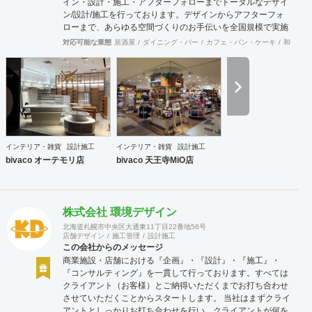
イン・設計・施工・アフターフォローまでトータルなデザイ
ン/設計/施工を行っております。デザインからアフターフォ
ローまで、あらゆる空間づくりのお手伝いを全国規模で実施
できます。上海にもオフィスがございますので、中国での実
対応可能な業態
居酒屋
ダイニング・バー
カフェ・パン・ケーキ
和食・寿
施も可能です。
インテリア・雑貨
設計施工
インテリア・雑貨
設計施工
bivaco オーテモリ店
bivaco 天王寺MiO店
株式会社 環境デザイン
北海道札幌市中央区大通東11丁目22番地56号
店舗デザイン
施工管理
設計施工
この会社からのメッセージ
商業施設・店舗における『企画』・『設計』・『施工』・
『コンサルティング』を一貫して行っております。すべては
クライアント（お客様）とご納得いただくまでお打ち合わせ
させていただくことからスタートします。 当社はまずクライ
アントとしっかりお打ち合わせを行い、クライアントが何を