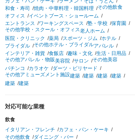
カフェ・パン・ケーキ
ラーメン・そば・うどん
その他飲食
和食・寿司
焼肉・中華料理・韓国料理
オフィス
イベントブース・ショールーム
エントランス
ワーキングスペース
塾・学校
保育園
その他学校・スクール・オフィス
老人ホーム
医院・クリニック
薬局
スポーツ・ジム
ホテル
その他ホテル・ブライダル
ブライダル
アパレル
インテリア・雑貨
食飯店
趣味・文化
生活・日用品
その他アパレル・物販
その他美容
美容院
サロン
パチンコ
カラオケ
ダーツ・ビリヤード
その他アミューズメント施設
建築
建築
建築
建築
建築
建築
対応可能な業種
飲食
イタリアン・フレンチ
カフェ・パン・ケーキ
その他飲食
ダイニング・バー