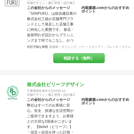
具商 愛知県公安委員会許
店舗デザイン
施工管理
設計施工
可 第542642304700号
この会社からのメッセージ
内装建築.comからのおすすめ
ポイント
「SANFUKU」は総合建設業の
株式会社三福が店舗専門ブラ
ンドとして発足した店舗工事
に特化した業態です。 新店・
改装問わず設計からプランニ
ングまで何でもこなし、かつ
リーズナブルに、お客様のご
対応可能な業態
居酒屋
ダイニング・バー
イタリアン・フレンチ
カフェ・
要望を最大限実現させていき
ます。 また内装・外装・外構
相談する（無料）
などすべての分野でその道の
プロが在籍しているため、高
水準の施工が可能です。 出来
上がった時に綺麗なのは当た
り前！腕の良さは年数が経て
株式会社ビリーフデザイン
ば経つほど実感できます。 そ
千葉県四街道市大日2055-10
して、SANFUKUの職人は施工
店舗デザイン
施工管理
設計施工
力だけでなくコミニケーショ
この会社からのメッセージ
内装建築.comからのおすすめ
ポイント
ン力に優れています。 お客様
弊社はすべてのお客様に安
が安心してオープンできるよ
心。安全、快適な生活空間が
うきめ細やかな対応を心がけ
ご提供できますよう、お客様
ています。
との大切な5箇条がございま
す。 【Belief（ビリーフ）】
・信念＝自信を持った計画 ・