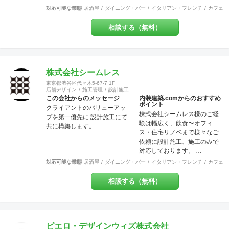
信用＝信じて用いる行動 ・信
対応可能な業態
居酒屋
ダイニング・バー
イタリアン・フレンチ
カフェ・
頼＝信じて頼られる対応 ・信
条＝固く信じて守る約束 ・確
相談する（無料）
信＝固く信じられる内容
【Design（デザイン）】 設
計、図案、意匠、美的造形を
考慮した創意工夫の計画、作
成 またデザインを通じて、関
株式会社シームレス
わる方達との関係の構築 これ
東京都渋谷区代々木5-67-7 1F
らの要素を持って、設計・施
店舗デザイン
施工管理
設計施工
工・管理を行っております。
この会社からのメッセージ
内装建築.comからのおすすめ
ポイント
お客様のお悩みやご相談には
クライアントのバリューアッ
株式会社シームレス様のご経
真摯に向き合い、ご要望を最
プを第一優先に 設計施工にて
験は幅広く、飲食〜オフィ
大限実現する技術力を提供い
共に構築します。
ス・住宅リノベまで様々なご
たします。 施工後にお客様が
依頼に設計施工、施工のみで
笑顔を見せてくださるときこ
対応しております。 …
そ、弊社にとってもっとも喜
ばしい瞬間です。 弊社はリフ
対応可能な業態
居酒屋
ダイニング・バー
イタリアン・フレンチ
カフェ・
ォーム・リノベーションや注
文住宅など幅広く工事を担当
相談する（無料）
させていただいております。
建物種別は店舗・戸建・アパ
ート・マンションなど様々な
建物に対応させていただいて
ピエロ・デザインウィズ株式会社
おり、色々な所にバラバラに