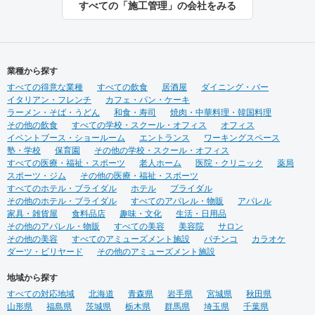
すべての「施工管理」の会社をみる
る声に ちょっとした遊び心を
社で直営美容室を13店舗を運
ＨＡＣＯＬＡＢＯ
営をしておりますので、経験
をもとにデザイン性と機能性
を兼ね備えたご提案をいたし
ます。 ◉サービス ①テナント
業種から探す
紹介サポート ②顧客ターゲッ
すべての得意な業種
ト・マーケティング調査 ③資
すべての飲食
居酒屋
ダイニング・バー
イタリアン・フレンチ
金調達サポート ④美容業界専
カフェ・パン・ケーキ
ラーメン・そば・うどん
門のデザイン提案 ⑤自社施工
和食・寿司
焼肉・中華料理・韓国料理
その他の飲食
⑥ブランディングのための販
すべての学校・スクール・オフィス
オフィス
イベントブース・ショールーム
促ツール ⑦お客様により沿っ
エントランス
ワーキングスペース
塾・学校
保育園
たアフターフォロー まずはご
その他の学校・スクール・オフィス
すべての医療・福祉・スポーツ
相談やお話だけでも構いませ
老人ホーム
医院・クリニック
薬局
スポーツ・ジム
ん。 お気軽にお問合せくださ
その他の医療・福祉・スポーツ
すべてのホテル・ブライダル
いませ！
ホテル
ブライダル
その他のホテル・ブライダル
すべてのアパレル・物販
アパレル
家具・雑貨屋
食料品店
趣味・文化
生活・日用品
その他のアパレル・物販
すべての美容
美容院
サロン
その他の美容
すべてのアミューズメント施設
パチンコ
カラオケ
ダーツ・ビリヤード
その他のアミューズメント施設
地域から探す
すべての対応地域
北海道
青森県
岩手県
宮城県
秋田県
山形県
福島県
茨城県
栃木県
群馬県
埼玉県
千葉県