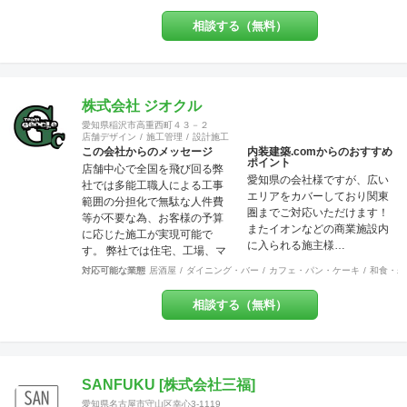
ので「お客様と共に創り上げ
る店づくり」をモットーにし
相談する（無料）
ています。 それはデザイン優
先で押しつけることなく、私
どものご提案を土台に「スタ
ッフも来店者も居心地の良い
地元に愛されるお店」を一緒
株式会社 ジオクル
に作りましょう！ということ
愛知県稲沢市高重西町４３－２
です。大抵のお店は近隣のリ
店舗デザイン
施工管理
設計施工
ピーターで売上が支えられて
この会社からのメッセージ
内装建築.comからのおすすめ
ポイント
いるのですから大事なポイン
店舗中心で全国を飛び回る弊
愛知県の会社様ですが、広い
トだと思いませんか？ また個
社では多能工職人による工事
エリアをカバーしており関東
人事業主にとって内装工事費
範囲の分担化で無駄な人件費
圏までご対応いただけます！
が大変な負担だということは
等が不要な為、お客様の予算
またイオンなどの商業施設内
重々承知しております。コス
に応じた施工が実現可能で
に入られる施主様…
ト面でも最大限のご協力を
す。 弊社では住宅、工場、マ
日々心がけております。ご気
ンション、店舗に渡り様々な
対応可能な業態
居酒屋
ダイニング・バー
カフェ・パン・ケーキ
和食・寿
軽にご相談ください。 美味し
分野での幅広い建築経験や、
いお料理・最高のサービス・
提案力があります。 これまで
相談する（無料）
素敵な品揃えに自信あり！そ
には200万〜700万程の開きで
んな出店計画・改装計画をお
他社との価格競争の中で勝ち
持ちの皆さま、是非それらを
抜いて来ました。 お問い合わ
最高に輝かせる空間づくり
せは メール
を、私たちにお手伝いさせて
（tenperhide31@icloud.com）
SANFUKU [株式会社三福]
ください。
からも承ります。 その他：道
愛知県名古屋市守山区幸心3-1119