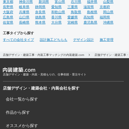
東京都
神奈川県
新潟県
富山県
石川県
福井県
山梨県
長野県
岐阜県
静岡県
愛知県
三重県
滋賀県
京都府
大阪府
兵庫県
奈良県
和歌山県
鳥取県
島根県
岡山県
広島県
山口県
徳島県
香川県
愛媛県
高知県
福岡県
佐賀県
長崎県
熊本県
大分県
宮崎県
鹿児島県
沖縄県
工事タイプから探す
すべての会社タイプ
設計施工どちらも
デザイン設計
施工管理
店舗デザイン・建築工事・内装工事マッチングの内装建築.com
店舗デザイン・建築工事・
店舗デザイン・建築・内装・見積もりの、仕事依頼・受注サイト
店舗デザイン・建築会社・内装会社を探す
会社一覧から探す
作品から探す
オススメから探す