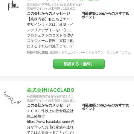
工事内容の注文をしていただ
東京都渋谷区千駄ヶ谷3-55-5 北川ビル1F
店舗デザイン
施工管理
設計施工
かなくとも、弊社にて一式執
この会社からのメッセージ
内装建築.comからのおすすめ
り行う事をメリットとし、活
ポイント
【業務内容】私たちピエロ・
動致しております。 尚、店
デザインウィズは、建築・イ
舗・住宅のセキュリティー面
ンテリアデザインを中心に、
にも配慮しており、防犯カメ
プロジェクトのコスト管理や
ラなどの部分にも力を入れて
スケジュール管理、直接手配
おります。 他の施工店ではで
によるそれらの施工まで、デ
きない方法で、アレルギー・
ザインという業務領域を超え
シックハウス症候群・化学物
対応可能な業態
居酒屋
ダイニング・バー
イタリアン・フレンチ
カフェ・
てプロジェクトに参加させて
質過敏症の方や健康な方にも
頂いております。飲食店、ア
良いとされる、化学物質は一
相談する（無料）
パレルショップを中心に、ホ
切使わない施工方法で無添加
テル、オフィス、食物販など
資材を使う工事なども対応で
を多く手掛けています。 【グ
きます。多様な形で取り組ん
ループ会社】グループ会社
でおります。 経験豊富な営
に、ピエロ・デザイン＆ワー
株式会社HACOLABO
業、デザイナー、設計士、建
クス（本社、ＷＥＢ・グラフ
築士【1級】、現場監督がお客
神奈川県川崎市多摩区宿河原3-6-1
ィック、不動産）、ピエロ・
店舗デザイン
施工管理
設計施工
様をトータルサポート致しま
デザイン＆ブリッジ（工事、
この会社からのメッセージ
内装建築.comからのおすすめ
す。 作業現場では自社の職人
ポイント
全国対応）の３社で、さまざ
１０００件以上の飲食店設計
がおりますので、柔軟性やス
まなご要望にお応えする体制
施工経験◎
ピード感ある対応致します。
を整えています。 【許認可】
https://www.hacolabo.com/ 自
ＵＳＥＮやサカイ引越センタ
一級建築士事務所、一般建設
分が作ったお店に家族を連れ
ーとの提携企業でございます
業、特定建設業（本社）、宅
てごはんを食べることだけが
ので工事のみならず、その他