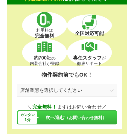
利用料は
全国対応可能
完全無料
約700社
専任スタッフ
の
が
内装会社が登録
徹底サポート
物件契約前でもOK！
＼
完全無料！
まずはお問い合わせ／
カンタン
次へ進む
（お問い合わせ無料）
1
分