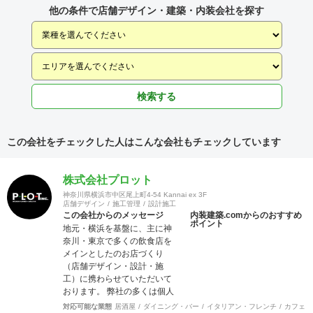
他の条件で店舗デザイン・建築・内装会社を探す
検索する
この会社をチェックした人はこんな会社もチェックしています
株式会社プロット
神奈川県横浜市中区尾上町4-54 Kannai ex 3F
店舗デザイン
施工管理
設計施工
この会社からのメッセージ
内装建築.comからのおすすめ
ポイント
地元・横浜を基盤に、主に神
奈川・東京で多くの飲食店を
メインとしたのお店づくり
（店舗デザイン・設計・施
工）に携わらせていただいて
おります。 弊社の多くは個人
店や少数店舗展開のお客様な
対応可能な業態
居酒屋
ダイニング・バー
イタリアン・フレンチ
カフェ・