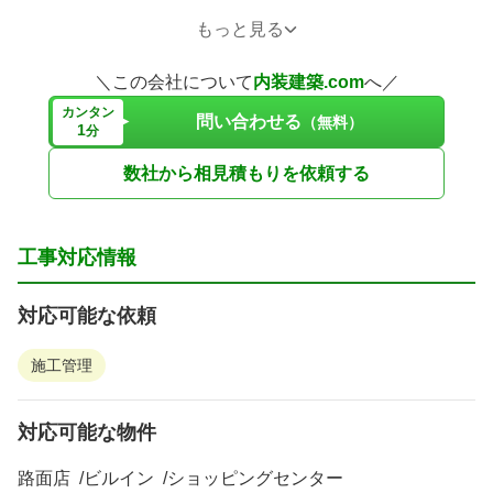
小さな設備工事や補修工事も迅速にご対応致しますので、
もっと見る
困った事が有ったら先ずは当社へご連絡をください。
＼この会社について
内装建築.com
へ／
宜しくお願い申し上げます。
カンタン
問い合わせる
（無料）
1
分
数社から相見積もりを依頼する
工事対応情報
対応可能な依頼
施工管理
対応可能な物件
路面店
ビルイン
ショッピングセンター