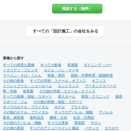
の頭の中に「 ？ 」が浮か
イ”にとことん向き合い、“店舗
び 意図に気づいた瞬間
づくりの先に実現したいこ
相談する（無料）
「 ！ 」に変わってしま
と”を一緒に創り上げます。ま
う。 HACOLABOは、楽しみに
だカタチになっていない想い
あふれた 「仕組み」を提供致
を聞かせてください。 施工実
します。 伝える思いと 届け
績は900店以上。 グループ会
すべての「設計施工」の会社をみる
る声に ちょっとした遊び心を
社で直営美容室を13店舗を運
ＨＡＣＯＬＡＢＯ
営をしておりますので、経験
をもとにデザイン性と機能性
を兼ね備えたご提案をいたし
ます。 ◉サービス ①テナント
業種から探す
紹介サポート ②顧客ターゲッ
すべての得意な業種
ト・マーケティング調査 ③資
すべての飲食
居酒屋
ダイニング・バー
イタリアン・フレンチ
金調達サポート ④美容業界専
カフェ・パン・ケーキ
ラーメン・そば・うどん
門のデザイン提案 ⑤自社施工
和食・寿司
焼肉・中華料理・韓国料理
その他の飲食
⑥ブランディングのための販
すべての学校・スクール・オフィス
オフィス
イベントブース・ショールーム
促ツール ⑦お客様により沿っ
エントランス
ワーキングスペース
塾・学校
保育園
たアフターフォロー まずはご
その他の学校・スクール・オフィス
すべての医療・福祉・スポーツ
相談やお話だけでも構いませ
老人ホーム
医院・クリニック
薬局
スポーツ・ジム
ん。 お気軽にお問合せくださ
その他の医療・福祉・スポーツ
すべてのホテル・ブライダル
いませ！
ホテル
ブライダル
その他のホテル・ブライダル
すべてのアパレル・物販
アパレル
家具・雑貨屋
食料品店
趣味・文化
生活・日用品
その他のアパレル・物販
すべての美容
美容院
サロン
その他の美容
すべてのアミューズメント施設
パチンコ
カラオケ