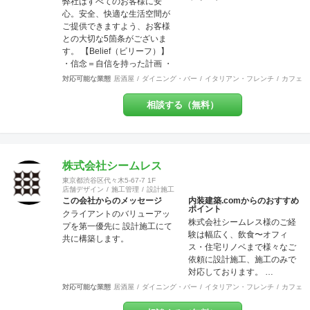
ン力に優れています。 お客様
弊社はすべてのお客様に安
が安心してオープンできるよ
心。安全、快適な生活空間が
うきめ細やかな対応を心がけ
ご提供できますよう、お客様
ています。
との大切な5箇条がございま
す。 【Belief（ビリーフ）】
・信念＝自信を持った計画 ・
信用＝信じて用いる行動 ・信
対応可能な業態
居酒屋
ダイニング・バー
イタリアン・フレンチ
カフェ・
頼＝信じて頼られる対応 ・信
条＝固く信じて守る約束 ・確
相談する（無料）
信＝固く信じられる内容
【Design（デザイン）】 設
計、図案、意匠、美的造形を
考慮した創意工夫の計画、作
成 またデザインを通じて、関
株式会社シームレス
わる方達との関係の構築 これ
東京都渋谷区代々木5-67-7 1F
らの要素を持って、設計・施
店舗デザイン
施工管理
設計施工
工・管理を行っております。
この会社からのメッセージ
内装建築.comからのおすすめ
ポイント
お客様のお悩みやご相談には
クライアントのバリューアッ
株式会社シームレス様のご経
真摯に向き合い、ご要望を最
プを第一優先に 設計施工にて
験は幅広く、飲食〜オフィ
大限実現する技術力を提供い
共に構築します。
ス・住宅リノベまで様々なご
たします。 施工後にお客様が
依頼に設計施工、施工のみで
笑顔を見せてくださるときこ
対応しております。 …
そ、弊社にとってもっとも喜
ばしい瞬間です。 弊社はリフ
対応可能な業態
居酒屋
ダイニング・バー
イタリアン・フレンチ
カフェ・
ォーム・リノベーションや注