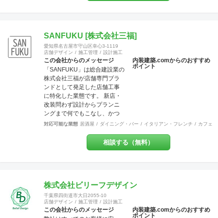
んな出店計画・改装計画をお
他社との価格競争の中で勝ち
持ちの皆さま、是非それらを
抜いて来ました。 お問い合わ
最高に輝かせる空間づくり
せは メール
を、私たちにお手伝いさせて
（tenperhide31@icloud.com）
SANFUKU [株式会社三福]
ください。
からも承ります。 その他：道
愛知県名古屋市守山区幸心3-1119
具商 愛知県公安委員会許
店舗デザイン
施工管理
設計施工
可 第542642304700号
この会社からのメッセージ
内装建築.comからのおすすめ
ポイント
「SANFUKU」は総合建設業の
株式会社三福が店舗専門ブラ
ンドとして発足した店舗工事
に特化した業態です。 新店・
改装問わず設計からプランニ
ングまで何でもこなし、かつ
リーズナブルに、お客様のご
対応可能な業態
居酒屋
ダイニング・バー
イタリアン・フレンチ
カフェ・
要望を最大限実現させていき
ます。 また内装・外装・外構
相談する（無料）
などすべての分野でその道の
プロが在籍しているため、高
水準の施工が可能です。 出来
上がった時に綺麗なのは当た
り前！腕の良さは年数が経て
株式会社ビリーフデザイン
ば経つほど実感できます。 そ
千葉県四街道市大日2055-10
して、SANFUKUの職人は施工
店舗デザイン
施工管理
設計施工
力だけでなくコミニケーショ
この会社からのメッセージ
内装建築.comからのおすすめ
ポイント