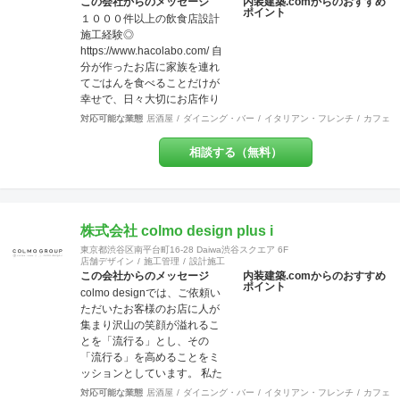
デザイン＆ブリッジ（工事、
この会社からのメッセージ
内装建築.comからのおすすめ
す。 作業現場では自社の職人
ポイント
全国対応）の３社で、さまざ
１０００件以上の飲食店設計
がおりますので、柔軟性やス
まなご要望にお応えする体制
施工経験◎
ピード感ある対応致します。
を整えています。 【許認可】
https://www.hacolabo.com/ 自
ＵＳＥＮやサカイ引越センタ
一級建築士事務所、一般建設
分が作ったお店に家族を連れ
ーとの提携企業でございます
業、特定建設業（本社）、宅
てごはんを食べることだけが
ので工事のみならず、その他
地建物取引業（本社）
幸せで、日々大切にお店作り
のご要望にもご対応させてい
をしております◎ 飲食店専門
ただく事も可能です。 【特
対応可能な業態
居酒屋
ダイニング・バー
イタリアン・フレンチ
カフェ・
の設計施工会社です◎一人の
典・サービス有】チーパス・
担当者がデザイン設計施工メ
スマイル 協賛店 【受賞歴】 ・
相談する（無料）
ンテナンスまで一気通貫で行
千葉市都市文化賞2020 カ
う会社です◎弊社には営業マ
フェ新装工事物件 受賞 ・掲
ンはいません。 お客様の
載建築メディア 「アーキテク
【夢】を実現する上で、
チャーフォト」 Weekly
「+1」の感動を提供致しま
株式会社 colmo design plus i
Top Topics 特集作品 マン
す。 あれも！これも！やりた
ションリノベーション工事物
東京都渋谷区南平台町16-28 Daiwa渋谷スクエア 6F
い事を一緒になって整理し 異
件 選出 ・『小さなベーカリ
店舗デザイン
施工管理
設計施工
業種のデザイナー達がお客様
この会社からのメッセージ
内装建築.comからのおすすめ
ー&焼き菓子店のデザイン』単
ポイント
の創造を膨らませ 理想を超え
colmo designでは、ご依頼い
行本 全国で愛される１０
るお店を設計し、作り上げま
ただいたお客様のお店に人が
０軒 ベーカリー店舗新装
す。 対応エリア：神奈川県全
集まり沢山の笑顔が溢れるこ
工事物件 選出
域 東京都23区 東京都多摩
とを「流行る」とし、その
地域エリア 川崎地域
「流行る」を高めることをミ
【 ？ 】 ＝
ッションとしています。 私た
【 ！ 】 ご来店頂いた方々
ちは​​お客様ごとにちがう“オモ
対応可能な業態
居酒屋
ダイニング・バー
イタリアン・フレンチ
カフェ・