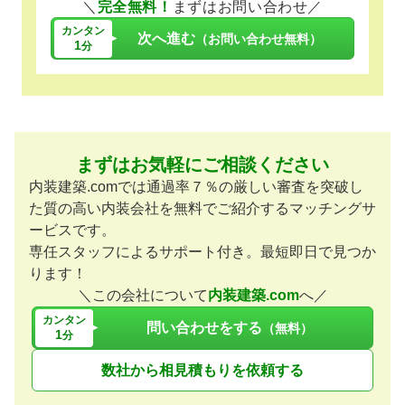
＼
完全無料！
まずはお問い合わせ／
カンタン
次へ進む
（お問い合わせ無料）
1
分
まずはお気軽にご相談ください
内装建築.comでは通過率７％の厳しい審査を突破し
た質の高い内装会社を無料でご紹介するマッチングサ
ービスです。
専任スタッフによるサポート付き。最短即日で見つか
ります！
＼この会社について
内装建築.com
へ／
カンタン
問い合わせをする
（無料）
1
分
数社から相見積もりを依頼する