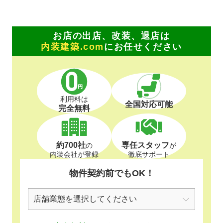
お店の出店、改装、退店は
内装建築.com
にお任せください
利用料は
全国対応可能
完全無料
約700社
専任スタッフ
の
が
内装会社が登録
徹底サポート
物件契約前でもOK！