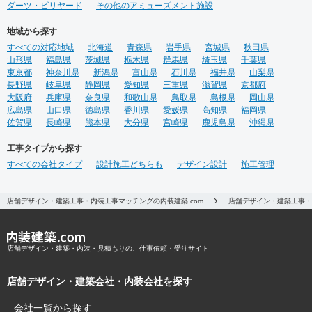
ダーツ・ビリヤード
その他のアミューズメント施設
地域から探す
すべての対応地域
北海道
青森県
岩手県
宮城県
秋田県
山形県
福島県
茨城県
栃木県
群馬県
埼玉県
千葉県
東京都
神奈川県
新潟県
富山県
石川県
福井県
山梨県
長野県
岐阜県
静岡県
愛知県
三重県
滋賀県
京都府
大阪府
兵庫県
奈良県
和歌山県
鳥取県
島根県
岡山県
広島県
山口県
徳島県
香川県
愛媛県
高知県
福岡県
佐賀県
長崎県
熊本県
大分県
宮崎県
鹿児島県
沖縄県
工事タイプから探す
すべての会社タイプ
設計施工どちらも
デザイン設計
施工管理
店舗デザイン・建築工事・内装工事マッチングの内装建築.com
店舗デザイン・建築工事・
店舗デザイン・建築・内装・見積もりの、仕事依頼・受注サイト
店舗デザイン・建築会社・内装会社を探す
会社一覧から探す