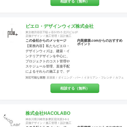
文住宅など幅広く工事を担当
相談する（無料）
させていただいております。
建物種別は店舗・戸建・アパ
ート・マンションなど様々な
建物に対応させていただいて
ピエロ・デザインウィズ株式会社
おり、色々な所にバラバラに
工事内容の注文をしていただ
東京都渋谷区千駄ヶ谷3-55-5 北川ビル1F
店舗デザイン
施工管理
設計施工
かなくとも、弊社にて一式執
この会社からのメッセージ
内装建築.comからのおすすめ
り行う事をメリットとし、活
ポイント
【業務内容】私たちピエロ・
動致しております。 尚、店
デザインウィズは、建築・イ
舗・住宅のセキュリティー面
ンテリアデザインを中心に、
にも配慮しており、防犯カメ
プロジェクトのコスト管理や
ラなどの部分にも力を入れて
スケジュール管理、直接手配
おります。 他の施工店ではで
によるそれらの施工まで、デ
きない方法で、アレルギー・
ザインという業務領域を超え
シックハウス症候群・化学物
対応可能な業態
居酒屋
ダイニング・バー
イタリアン・フレンチ
カフェ・
てプロジェクトに参加させて
質過敏症の方や健康な方にも
頂いております。飲食店、ア
良いとされる、化学物質は一
相談する（無料）
パレルショップを中心に、ホ
切使わない施工方法で無添加
テル、オフィス、食物販など
資材を使う工事なども対応で
を多く手掛けています。 【グ
きます。多様な形で取り組ん
ループ会社】グループ会社
でおります。 経験豊富な営
に、ピエロ・デザイン＆ワー
株式会社HACOLABO
業、デザイナー、設計士、建
クス（本社、ＷＥＢ・グラフ
築士【1級】、現場監督がお客
神奈川県川崎市多摩区宿河原3-6-1
ィック、不動産）、ピエロ・
店舗デザイン
施工管理
設計施工
様をトータルサポート致しま