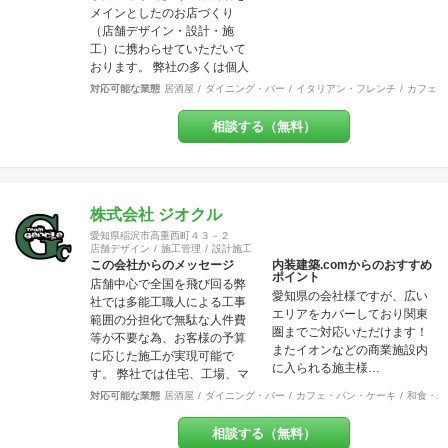
メインとしたのお店づくり
（店舗デザイン・設計・施
工）に携わらせていただいて
おります。 弊社の多くは個人
店や少数店舗展開のお客様な
対応可能な業態
居酒屋
ダイニング・バー
イタリアン・フレンチ
カフェ・
ので「お客様と共に創り上げ
る店づくり」をモットーにし
相談する（無料）
ています。 それはデザイン優
先で押しつけることなく、私
どものご提案を土台に「スタ
ッフも来店者も居心地の良い
地元に愛されるお店」を一緒
株式会社 ジオクル
に作りましょう！ということ
愛知県稲沢市高重西町４３－２
です。大抵のお店は近隣のリ
店舗デザイン
施工管理
設計施工
ピーターで売上が支えられて
この会社からのメッセージ
内装建築.comからのおすすめ
ポイント
いるのですから大事なポイン
店舗中心で全国を飛び回る弊
愛知県の会社様ですが、広い
トだと思いませんか？ また個
社では多能工職人による工事
エリアをカバーしており関東
人事業主にとって内装工事費
範囲の分担化で無駄な人件費
圏までご対応いただけます！
が大変な負担だということは
等が不要な為、お客様の予算
またイオンなどの商業施設内
重々承知しております。コス
に応じた施工が実現可能で
に入られる施主様…
ト面でも最大限のご協力を
す。 弊社では住宅、工場、マ
日々心がけております。ご気
ンション、店舗に渡り様々な
対応可能な業態
居酒屋
ダイニング・バー
カフェ・パン・ケーキ
和食・寿
軽にご相談ください。 美味し
分野での幅広い建築経験や、
いお料理・最高のサービス・
提案力があります。 これまで
相談する（無料）
素敵な品揃えに自信あり！そ
には200万〜700万程の開きで