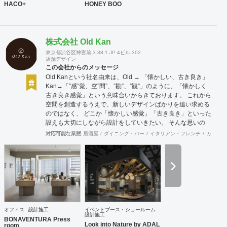
HACO+
HONEY BOO
株式会社 Old Kan
東京都渋谷区神宮前 3-38-1 JP-4ビル 302
店舗デザイン
この会社からのメッセージ
Old Kanという社名由来は、Old → 「懐かしい、古き良き」
Kan→「”感”覚、空”間”、”勘”、”観”」のように、「懐かしく
古き良き感覚」という意味合いからきております。 これから
空間を創造するうえで、新しいデザインばかりを追い求める
のではなく、 どこか「懐かしい感覚」「古き良き」といった
設えも大切にしながら設計をしていきたい。 そんな思いの
下、日々クライアント様、そしてその空間を使うお客様に幸
対応可能な業態
居酒屋
ダイニング・バー
イタリアン・フレンチ
カフェ・
せを提供できるようなデザインを心がけて日々精進しており
ます。 Old Kan 浦田 晶平 Shohei Urata https://old-kan.jp
Instagram：https://www.instagram.com/old_kan_/?hl=ja
shohei_urata@old-kan.jp 〒150-0001 東京都渋谷区神宮前
3-38-1 JP-4ビル 302
オフィス
設計施工
イベントブース・ショールーム
設計施工
BONAVENTURA Press
Look into Nature by ADAL
room