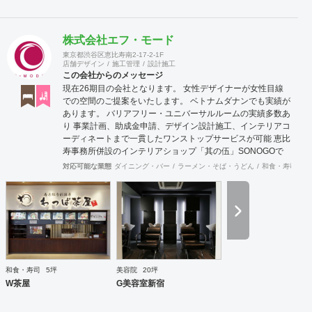
株式会社エフ・モード
東京都渋谷区恵比寿南2-17-2-1F
店舗デザイン
施工管理
設計施工
この会社からのメッセージ
現在26期目の会社となります。 女性デザイナーが女性目線
での空間のご提案をいたします。 ベトナムダナンでも実績が
あります。 バリアフリー・ユニバーサルルームの実績多数あ
り 事業計画、助成金申請、デザイン設計施工、インテリアコ
ーディネートまで一貫したワンストップサービスが可能 恵比
寿事務所併設のインテリアショップ「其の伍」SONOGOで
はオリジナル家具をはじめアンティーク骨董家具の販売もし
対応可能な業態
ダイニング・バー
ラーメン・そば・うどん
和食・寿司
焼
ています。
和食・寿司
5坪
美容院
20坪
W茶屋
G美容室新宿