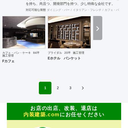
を持ち、尚且つ、開発部門を持つ、少し特殊な会社です。
対応可能な業態
ダイニング・バー
イタリアン・フレンチ
カフェ・パン・ケ
カフェ・パン・ケーキ
84坪
ブライダル
20坪
施工管理
施工管理
Eホテル バンケット
Fカフェ
1
2
3
お店の出店、改装、退店は
内装建築.com
にお任せください