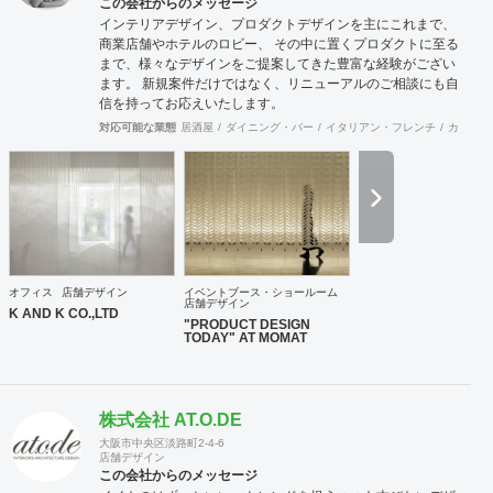
この会社からのメッセージ
インテリアデザイン、プロダクトデザインを主にこれまで、
商業店舗やホテルのロビー、 その中に置くプロダクトに至る
まで、様々なデザインをご提案してきた豊富な経験がござい
ます。 新規案件だけではなく、リニューアルのご相談にも自
信を持ってお応えいたします。
対応可能な業態
居酒屋
ダイニング・バー
イタリアン・フレンチ
カフェ・
オフィス
店舗デザイン
イベントブース・ショールーム
店舗デザイン
K AND K CO.,LTD
"PRODUCT DESIGN
TODAY" AT MOMAT
株式会社 AT.O.DE
大阪市中央区淡路町2-4-6
店舗デザイン
この会社からのメッセージ