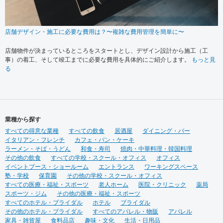
店舗デザイン・施工に必要な費用は？〜複雑な費用管理を簡単に〜
店舗物件が決まっているところをスタートとし、デザイン設計から施工（工
事）の着工、そして竣工までに必要な費用を具体的にご紹介します。
もっと見
る
業種から探す
すべての得意な業種
すべての飲食
居酒屋
ダイニング・バー
イタリアン・フレンチ
カフェ・パン・ケーキ
ラーメン・そば・うどん
和食・寿司
焼肉・中華料理・韓国料理
その他の飲食
すべての学校・スクール・オフィス
オフィス
イベントブース・ショールーム
エントランス
ワーキングスペース
塾・学校
保育園
その他の学校・スクール・オフィス
すべての医療・福祉・スポーツ
老人ホーム
医院・クリニック
薬局
スポーツ・ジム
その他の医療・福祉・スポーツ
すべてのホテル・ブライダル
ホテル
ブライダル
その他のホテル・ブライダル
すべてのアパレル・物販
アパレル
家具・雑貨屋
食料品店
趣味・文化
生活・日用品