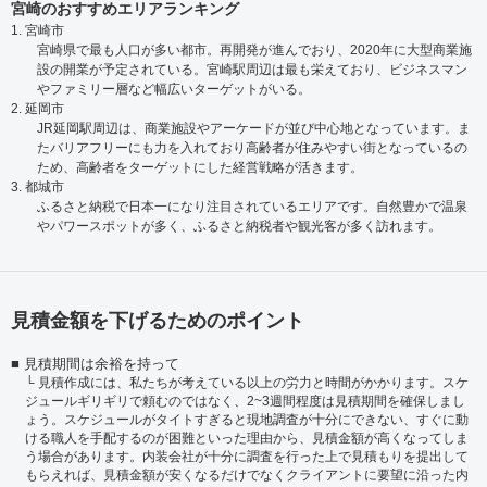
宮崎のおすすめエリアランキング
1. 宮崎市
宮崎県で最も人口が多い都市。再開発が進んでおり、2020年に大型商業施
設の開業が予定されている。宮崎駅周辺は最も栄えており、ビジネスマン
やファミリー層など幅広いターゲットがいる。
2. 延岡市
JR延岡駅周辺は、商業施設やアーケードが並び中心地となっています。ま
たバリアフリーにも力を入れており高齢者が住みやすい街となっているの
ため、高齢者をターゲットにした経営戦略が活きます。
3. 都城市
ふるさと納税で日本一になり注目されているエリアです。自然豊かで温泉
やパワースポットが多く、ふるさと納税者や観光客が多く訪れます。
見積金額を下げるためのポイント
見積期間は余裕を持って
見積作成には、私たちが考えている以上の労力と時間がかかります。スケ
ジュールギリギリで頼むのではなく、2~3週間程度は見積期間を確保しまし
ょう。スケジュールがタイトすぎると現地調査が十分にできない、すぐに動
ける職人を手配するのが困難といった理由から、見積金額が高くなってしま
う場合があります。内装会社が十分に調査を行った上で見積もりを提出して
もらえれば、見積金額が安くなるだけでなくクライアントに要望に沿った内