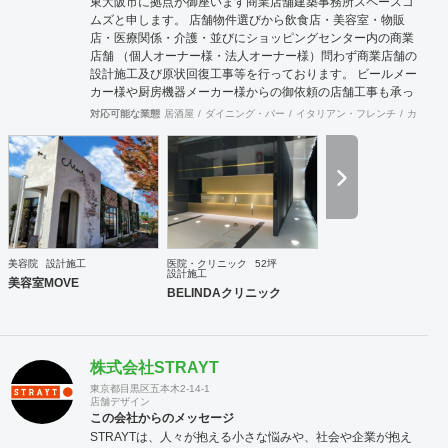
東大阪市に拠点が御座います商業店舗建築事務所スペースコ
ムズと申します。 店舗物件選びから飲食店・美容室・物販
店・医療関係・介護・並びにショッピングセンター内の商業
店舗 （個人オーナー様・法人オーナー様）問わず商業店舗の
設計施工及び原状回復工事等を行っております。 ビールメー
カー様や厨房機器メーカー様からの御依頼の店舗工事も承っ
ております。 御予算及び動線・デザインをトータルに最良の
対応可能な業態
居酒屋
ダイニング・バー
イタリアン・フレンチ
カフェ・
御提案させて頂いており 設計から施工・デザインまでをトー
タルにサポート致しますので一度御見積りさせて頂ければ幸
いです。 施工例に付きましては当社ホームページを拝見して
頂ければ御確認出来ますので！宜しくお願いします。
美容院
設計施工
医院・クリニック
52坪
設計施工
美容室MOVE
BELINDAクリニック
株式会社STRAYT
東京都目黒区五本木2-14-1
店舗デザイン
この会社からのメッセージ
STRAYTは、人々が抱える小さな悩みや、社会や企業が抱え