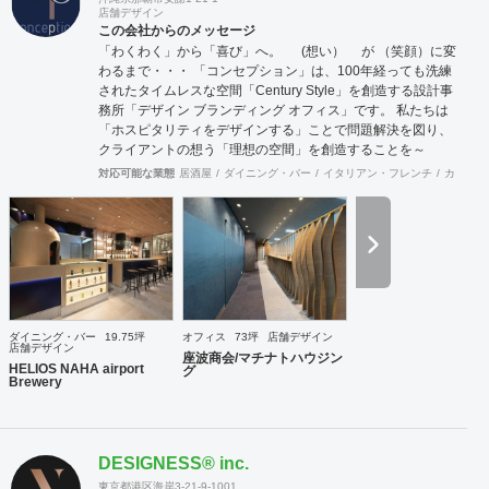
店舗デザイン
この会社からのメッセージ
「わくわく」から「喜び」へ。 (想い） が （笑顔）に変
わるまで・・・ 「コンセプション」は、100年経っても洗練
されたタイムレスな空間「Century Style」を創造する設計事
務所「デザイン ブランディング オフィス」です。 私たちは
「ホスピタリティをデザインする」ことで問題解決を図り、
クライアントの想う「理想の空間」を創造することを～
Mission～としています。 「ホスピタリティ」は、クライア
対応可能な業態
居酒屋
ダイニング・バー
イタリアン・フレンチ
カフェ・
ントに「心地よさ」を感じてもらって始めて生まれます。 ～
行動指針～ 「おもてなしの心」、「思いやりの心」、ちょっ
としたことでも相手の氣持ちを先に考える、何事においても
常に機知を生み出せるよう考え行動する、それが「作業人」
を超えた「仕事人」となり「ホスピタリティをデザインす
る」ことに繋がると考えます。 想いが形になるまで、わくわ
くするような「期待感」、理想の空間が形になって「喜び」
を ～cred～ 理念とし、視覚、思考、心理にプラスに作用す
ダイニング・バー
19.75坪
オフィス
73坪
店舗デザイン
る空間をデザインコンセプト計画、設計から施工期間におけ
店舗デザイン
座波商会/マチナトハウジン
る設計監理、工事完了後のアフターサービス～までサポート
HELIOS NAHA airport
グ
Brewery
いたします。
DESIGNESS®︎ inc.
東京都港区海岸3-21-9-1001