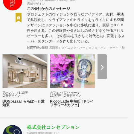
店舗デザイン
この会社からのメッセージ
プロジェクトのヴィジョンを様々なアイディア、素材、手法
で具現化し、クライアントのヒラメキをキラメキにする空間
デザインはファッションを中心に多岐に渡り、実績は８００
件を超える。この経験値や引き出しの多さも高く評価されリ
ピーターも多い。 その強みを生かして時代と共に変化するス
ーパースタンダードを作り出している。
対応可能な業態
居酒屋
ダイニング・バー
カフェ・パン・ケーキ
和食・寿
アパレル
43.13坪
カフェ・パン・ケーキ
店舗デザイン
12.77坪
店舗デザイン
BONbazaar ららぽーと愛
Picco Latte 中崎町 [ドライ
知東
フラワー&カフェ]
株式会社コンセプション
沖縄県那覇市安謝1-21-1