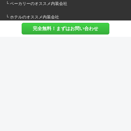
└ ベーカリーのオススメ内装会社
└ ホテルのオススメ内装会社
完全無料！まずはお問い合わせ
施主様へ
内装建築.comについて
マッチングについて
内装建築.comご利用の声
よくある質問
ご利用料金について
お役立ち資料
内装費用シミュレーション