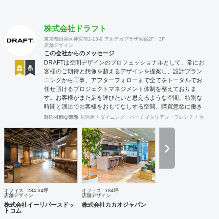
株式会社ドラフト
東京都渋谷区神宮前1-13-9 アルテカプラザ原宿2F・3F
店舗デザイン
この会社からのメッセージ
DRAFTは空間デザインのプロフェッショナルとして、常にお
客様のご期待と想像を超えるデザインを提案し、設計プラン
ニングから工事、アフターフォローまで全てをトータルでお
任せ頂けるプロジェクトマネジメント体制を整えておりま
す。お客様がまた足を運びたいと思えるような空間、特別な
時間と演出でお客様をおもてなしする空間、購買意欲に働き
かけるレイアウトとVMD、ブランド力を高める空間演出な
対応可能な業態
居酒屋
ダイニング・バー
イタリアン・フレンチ
カフェ・
ど、多くの方々に満足していただける店舗デザインに自信を
持っております。 ご希望されるイメージ、コストに関する不
安要素、 新規オープン、移転・改装に関するスケジュール、
ほか不明点など、まずはお気軽にお問い合わせください。
オフィス
234.34坪
オフィス
184坪
店舗デザイン
店舗デザイン
株式会社イーリバースドッ
株式会社カカオジャパン
トコム