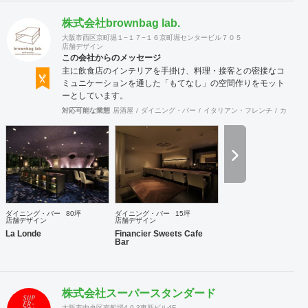
株式会社brownbag lab.
大阪市西区京町堀１−１７−１６京町堀センタービル７０５
店舗デザイン
この会社からのメッセージ
主に飲食店のインテリアを手掛け、料理・接客との密接なコ
ミュニケーションを通した「もてなし」の空間作りをモット
ーとしています。
対応可能な業態
居酒屋
ダイニング・バー
イタリアン・フレンチ
カフェ・
ダイニング・バー
80坪
ダイニング・バー
15坪
店舗デザイン
店舗デザイン
La Londe
Financier Sweets Cafe
Bar
株式会社スーパースタンダード
大阪市中央区南船場4-9-3東新ビル4F