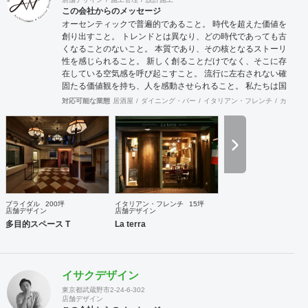
ファミリーマート・ファミマ!!・トモニーなどの無人決済デ
この会社からのメッセージ
ザイン店舗、KINOKUNIYA Sutto、桂由美ブライダルハウス
オーセンティックで普遍的であること。 時代を超えた価値を
など大手企業や個人問わず実績多数。
創り出すこと。 トレンドとは異なり、どの時代であっても古
くなることのないこと。 本質であり、その核となるストーリ
性を感じられること。 新しく創ることだけでなく、そこに存
在している空気感を呼び起こすこと。 流行に左右されない確
固たる価値観を持ち、人を感動させられること。 私たちは国
際的なバランス感覚を持ちながら、 柔軟に設計デザインする
対応可能な業態
居酒屋
ダイニング・バー
イタリアン・フレンチ
カフェ・
ことを心掛けています。 新しいようで新しくないものを作り
続けていきたいと考えています。
ブライダル
200坪
イタリアン・フレンチ
15坪
店舗デザイン
店舗デザイン
多目的スペース T
La terra
イサクデザイン
東京都武蔵野市2-24-6-302
店舗デザイン