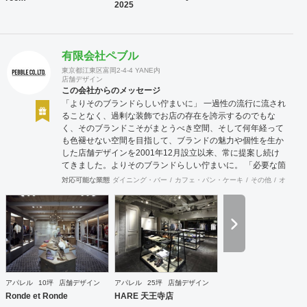
2025
有限会社ペブル
東京都江東区富岡2-4-4 YANE内
店舗デザイン
この会社からのメッセージ
「よりそのブランドらしい佇まいに」 一過性の流行に流され
ることなく、過剰な装飾でお店の存在を誇示するのでもな
く、そのブランドこそがまとうべき空間、そして何年経って
も色褪せない空間を目指して、ブランドの魅力や個性を生か
した店舗デザインを2001年12月設立以来、常に提案し続け
てきました。よりそのブランドらしい佇まいに。 「必要な箇
所に、必要なデザインを」 2012年からはさらにその思いを
対応可能な業態
ダイニング・バー
カフェ・パン・ケーキ
その他
オフィス
発展させ、店舗デザインに限らず、グラフィックデザインか
らブランディングまで総合的にブランドの出店をバックアッ
プできる体制も整えてきました。そのブランドにとってまず
何を優先すべきか、何が本当に必要なのか、そこをきちんと
アドバイスできる会社でありたいと思っています。 業務内容
・店舗設計（物販店／飲食店／美容室など） ・ブランディン
グ及びディレクション業務 ・出店におけるトータルデザイン
・住宅リノベーション ・家具及び什器デザイン
アパレル
10坪
店舗デザイン
アパレル
25坪
店舗デザイン
Ronde et Ronde
HARE 天王寺店