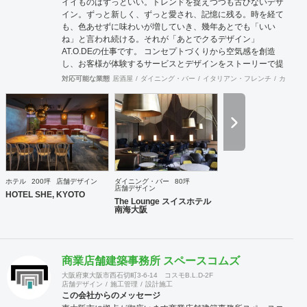
イイものはずっといい。トレンドを捉えつつも古びないデザ
イン。ずっと新しく、ずっと愛され、記憶に残る。時を経て
も、色あせずに味わいが増していき、幾年あとでも「いい
ね」と言われ続ける。それが「あとでクるデザイン」
AT.O.DEの仕事です。 コンセプトづくりから空気感を創造
し、お客様が体験するサービスとデザインをストーリーで提
案、ビジネスとトレンドのバランスのとれた仕事が好評をい
対応可能な業態
居酒屋
ダイニング・バー
イタリアン・フレンチ
カフェ・
ただいています。
ホテル
200坪
店舗デザイン
ダイニング・バー
80坪
店舗デザイン
HOTEL SHE, KYOTO
The Lounge スイスホテル
南海大阪
商業店舗建築事務所 スペースコムズ
大阪府東大阪市西石切町3-6-14 コスモB.L.D-2F
店舗デザイン
施工管理
設計施工
この会社からのメッセージ