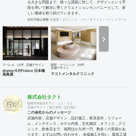
る大きな問題まで、様々な課題に対して、デザインという手
段を用いて解決に導くクリエイションカンパニーとして、新
しい価値を創り続けていきます。
対応可能な業態
居酒屋
ダイニング・バー
オフィス
イベントブース・ショ
アパレル
12坪
店舗デザイン
医院・クリニック
20坪
店舗デザイン
drama H.P,France 日本橋
マコトメンタルクリニック
高島屋
株式会社タクト
福岡市博多区竹下１－１１－１２
店舗デザイン
施工管理
設計施工
この会社からのメッセージ
店舗内装，店舗デザイン，設計施工，家具造作，リフォー
ム，メンテナンス，ホテル内装，文化施設，オフィス，クリ
ニック，飲食店まで、福岡ほか九州一円、数多くの実績があ
ります。まずはお問い合わせを。 末端施工を担い、製造工場