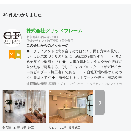
36 件見つかりました
株式会社グリッドフレーム
東京都港区西麻布2-20-4
店舗デザイン
施工管理
設計施工
この会社からのメッセージ
◆ クライアントに向き合うのではなく、同じ方向を見て、
よりよい未来づくりのために一緒に試行錯誤する ＜考え
るデザイン集団＞です ◆ 大事な建材はカタログから選ばず
自分たちで開発する、そして、すべてのスタッフがデザイナ
ー兼ビルダー（施工者）である ＜自社工場を持つものづ
くり集団＞です ◆ 海外にもネットワークを持ち、英語や中
国語に堪能なスタッフたちが、海外から国内への出店をスム
対応可能な業態
居酒屋
ダイニング・バー
イタリアン・フレンチ
カフェ・
ーズに実現させる ＜国境のない設計集団＞です 設計施
工案件、設計＋造作物の案件、施工案件、造作物制作など、
多様な請負形態が可能です。工場では金属を中心にさまざま
な素材を用いた制作が可能で、例えば通常デザイン性とは無
縁な特定防火設備（鉄扉）などにも高いデザイン性を施すこ
とも可能です。 GRIDFRAME とりかえのきかない空間
https://gridframe.co.jp/ Synes(シネス) 霧のようなやわらか
な空間 http://synes.jp/ SOTOCHIKU 時間の蓄積を取り
美容院
37坪
設計施工
サロン
10坪
設計施工
込む空間 https://sotochiku.com/