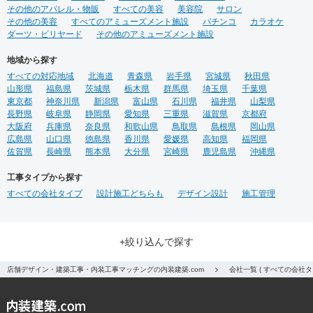
その他のアパレル・物販
すべての美容
美容院
サロン
その他の美容
すべてのアミューズメント施設
パチンコ
カラオケ
ダーツ・ビリヤード
その他のアミューズメント施設
地域から探す
すべての対応地域
北海道
青森県
岩手県
宮城県
秋田県
山形県
福島県
茨城県
栃木県
群馬県
埼玉県
千葉県
東京都
神奈川県
新潟県
富山県
石川県
福井県
山梨県
長野県
岐阜県
静岡県
愛知県
三重県
滋賀県
京都府
大阪府
兵庫県
奈良県
和歌山県
鳥取県
島根県
岡山県
広島県
山口県
徳島県
香川県
愛媛県
高知県
福岡県
佐賀県
長崎県
熊本県
大分県
宮崎県
鹿児島県
沖縄県
工事タイプから探す
すべての会社タイプ
設計施工どちらも
デザイン設計
施工管理
+絞り込んで探す
店舗デザイン・建築工事・内装工事マッチングの内装建築.com
会社一覧 ( すべての会社