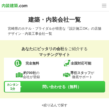
建築・内装会社一覧
宮崎県のホテル・ブライダルが得意な『設計施工OK』の店舗
デザイン・内装工事会社一覧
あなたにピッタリの会社
をご紹介する
マッチングサイト
完全無料
全国対応可能
約700社
の
専任スタッフ
が
会社が登録
徹底サポート
カンタン
問い合わせる（無料）
1
分
+絞り込んで探す