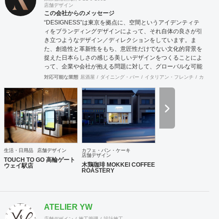
店舗デザイン
この会社からのメッセージ
“DESIGNESS”は東京を拠点に、空間というアイデンティテ
ィをブランディングデザインによって、それ自体の良さが引
き立つようなデザイン／ディレクションをしています。ま
た、創造性と革新性をもち、意匠性だけでない文化的背景を
捉えた日本らしさの感じる美しいデザインをつくることによ
って、企業や会社が抱える問題に対して、グローバルな可能
性を秘めた解決策を導き出します。そして、常に世界を意識
対応可能な業態
居酒屋
ダイニング・バー
イタリアン・フレンチ
カフェ・
しながら、未来へ挑戦し続けます。 【デザインコンテンツ】
空間デザイン：店舗、施設、住宅、展示など 空間体験を通じ
て、人と場所との心地の良い関係性をつくります。 プロダク
トデザイン：家具、道具、生活雑貨、乗り物など 立体化され
たデザインを体感することで、愛着という無形の財産を築き
ます。 グラフィックデザイン：VI、ロゴ、パッケージ、ブッ
ク、広告、サイン計画など 視覚体験を可能にすることによっ
て、未来のヴィジョンや価値を明確化します。 WEB / UI デ
生活・日用品
店舗デザイン
カフェ・パン・ケーキ
ザイン：Web、映像、インタラクティブサイン、デジタルサ
店舗デザイン
TOUCH TO GO 高輪ゲート
イネージなど コミュニケーションのデジタル化することで、
木鶏珈琲 MOKKEI COFFEE
ウェイ駅店
ROASTERY
生活の多様性を図ります。 アートディレクション：広告、装
幀、パッケージ、インタラクティブ、映像、環境・空間など
社会の様々な局面から、全体のルールや方向を指向し、求心
力を生みます。 【実績】 中古車大手Gulliver、JR東日本、
ATELIER YW
JR東日本スタートアップ株式会社、株式会社TOUCH TO
GO、無人決済店舗TOUCH TO GO、ANA FESTA株式会社、
店舗デザイン
施工管理
設計施工